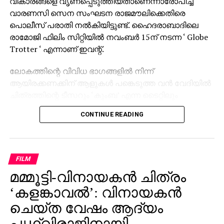
വികാരങ്ങളെ വൃണപ്പെടുത്തിയതാണെന്നാരോപിച്ച്
വാരണസി സെന സംഘടന രാജമൗലിക്കെതിരെ
പൊലീസ് പരാതി നല്‍കിയിട്ടുണ്ട്. ഹൈദരാബാദിലെ
രാമോജി ഫിലിം സിറ്റിയില്‍ നവംബര്‍ 15ന് നടന്ന ‘ Globe
Trotter ‘ എന്നാണ് ഇവന്റ്.
ലോകത്തിന്റെ വിവിധ ഭാഗങ്ങളില്‍ നിന്ന്
ആയിരക്കണക്കിന് ആളുകള്‍ പങ്കെടുത്ത വന്‍ വേദിയില്‍
ചിത്രത്തിന്റെ ടീസറും ‘കുംബ’ എന്ന ടൈറ്റിലും
പുറത്തിറക്കിയിരുന്നു. സാങ്കേതിക പ്രശ്‌നങ്ങള്‍ നേരിട്ട
CONTINUE READING
സമയത്താണ് രാജമൗലി വിവാദമായി മാറിയ പ്രസ്താവന
നടത്തിയതെന്ന് പരാതിയില്‍ ചൂണ്ടിക്കാണിക്കുന്നു.
‘സംവിധായകന്‍ രാജമൗലി ഹിന്ദു മതവികാരങ്ങളെ
വൃണപ്പെടുത്തി എന്നാരോപിച്ച് പരാതി ലഭിച്ചിട്ടുണ്ട്.
FILM
ഇതുവരെ കേസായി രജിസ്റ്റര്‍ ചെയ്തിട്ടില്ല.
മമ്മൂട്ടി-വിനായകന്‍ ചിത്രം
സംഭവത്തിന്റെ നിജസ്ഥിതി പരിശോധിച്ചു വരുന്നു’ എന്ന്
‘കളങ്കാവല്‍’: വിനായകന്‍
വാരണസി പൊലീസിന്റെ വക്താവ് അറിയിച്ചു. ചടങ്ങില്‍
ചെയ്ത വേഷം ആദ്യം
പ്രധാന താരങ്ങള്‍ ആയിരുന്ന മഹേഷ് ബാബു,
പൃഥ്വിരാജിനായി