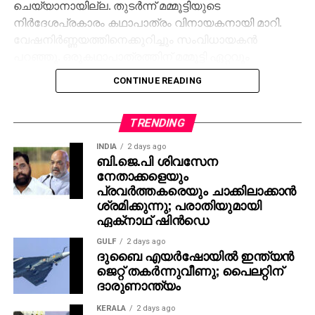
ചെയ്യാനായില്ല. തുടര്‍ന്ന് മമ്മൂട്ടിയുടെ
നിര്‍ദേശപ്രകാരം കഥാപാത്രം വിനായകനായി മാറി.
വേഷനിര്‍ണ്ണയത്തിനെക്കുറിച്ചും സംവിധായകന്‍
പറഞ്ഞു. ഒരുകഥാപാത്രത്തിന് മമ്മൂട്ടി ഏറ്റവും
അനുയോജ്യനാണെന്ന് തോന്നിയതിനാല്‍
CONTINUE READING
എക്‌സിക്യൂട്ടീവ് പ്രൊഡ്യൂസര്‍ വിവേക് ദാമോദരന്‍
വഴിയാണ് മമ്മൂട്ടിയെ സമീപിച്ചത്. ഇതിനകം തന്നെ
തങ്ങള്‍ക്ക് മനസ്സിലുണ്ടായിരുന്നതുപോലെ തന്നെയാണ്
TRENDING
പൃഥ്വിരാജും ആ വേഷം മമ്മൂക്ക ചെയ്യണം എന്ന്
INDIA
2 days ago
നിര്‍ദേശിച്ചതെന്നും അദ്ദേഹം വെളിപ്പെടുത്തി. ജിതിന്‍
ബി.ജെ.പി ശിവസേന
നേതാക്കളെയും
കെ. ജോസ് പറഞ്ഞു പോലെ, വിനായകന്‍ അവതരിപ്പിച്ച
പ്രവര്‍ത്തകരെയും ചാക്കിലാക്കാന്‍
വേഷം തന്നെയാണ് ആദ്യം പൃഥ്വിരാജിന്
ശ്രമിക്കുന്നു; പരാതിയുമായി
പരിഗണിച്ചത്. മമ്മൂട്ടി കമ്പനി നിര്‍മിച്ച ‘കളങ്കാവല്‍’
ഏക്‌നാഥ് ഷിന്‍ഡെ
നവംബര്‍ 27ന് തീയേറ്ററുകളില്‍ റിലീസ് ചെയ്യും.
GULF
2 days ago
ദുബൈ എയര്‍ഷോയില്‍ ഇന്ത്യന്‍
ജെറ്റ് തകര്‍ന്നുവീണു; പൈലറ്റിന്
ദാരുണാന്ത്യം
KERALA
2 days ago