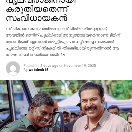
പൃഥ്വിരാജ് സുകുമാരന്‍, പ്രിയങ്ക ചോപ്ര എന്നിവരുടെ
കരുതിയതെന്ന്
സാന്നിധ്യം ഇവന്റിനെ ദേശീയ തലത്തില്‍ തന്നെ
ശ്രദ്ധേയമാക്കി. ചിത്രത്തില്‍ പ്രിയങ്ക ചോപ്ര
സംവിധായകന്‍
മന്ദാകിനിയായി, പൃഥ്വിരാജ് സുകുമാരന്‍ കുംബയായി
പ്രത്യക്ഷപ്പെടും. 2027ലെ സങ്ക്രാന്തി റിലീസിനായി
ണ്ട് പ്രധാന കഥാപാത്രങ്ങളാണ് ചിത്രത്തില്‍ ഉള്ളത്,
‘വാരണസി’ ഒരുക്കപ്പെടുന്നുണ്ട്. എന്നാല്‍
അവയില്‍ ഒന്നിന് പൃഥ്വിരാജ് അനുയോജ്യമെന്നാണ് ടീമിന്
തോന്നിയത്. എന്നാല്‍ മമ്മൂട്ടിയുടെ ഡേറ്റ് ലഭിച്ച സമയത്ത്
ചിത്രത്തെക്കാള്‍ വലിയ ചര്‍ച്ചയാകുന്നത്
പൃഥ്വിരാജ് മറ്റ് സിനിമകളില്‍ തിരക്കിലായിരുന്നതിനാല്‍ ആ
സംവിധായകന്റെ പ്രസ്താവനയും അതിനുശേഷം
വേഷം നടന്‍ ചെയ്യാനായില്ല.
ഉയര്‍ന്ന പ്രതിഷേധങ്ങളുമാണ്.
Published
4 days ago
on
November 19, 2025
By
webdesk18