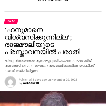
CONTINUE READING
പിണറായി വിജയന്‍ എന്തുകൊണ്ട് മൗനം പാലിക്കുന്നു.
സ്വന്തം നേതാക്കള്‍ ജയിലിലേക്ക് പോകുമ്പോള്‍
പാര്‍ട്ടിക്ക് ഒരു കുഴപ്പവുമില്ലെന്ന് പറയാന്‍ എം.വി
ഗോവിന്ദന് മാത്രമേ കഴിയൂവെന്നും വി.ഡി സതീശന്‍
FILM
പരിഹസിച്ചു. എന്തുകൊണ്ട് ദേവസ്വം ബോര്‍ഡ്
‘ഹനുമാനെ
പോറ്റിക്കെതിരെ പരാതി നല്‍കിയില്ലെന്നും പോറ്റി
കുടുങ്ങിയാല്‍ പലരും കുടുങ്ങും എന്ന് സിപിഎമ്മിന്
വിശ്വസിക്കുന്നില്ല’;
അറിയാമായിരുന്നുവെന്നും അദ്ദേഹം കൂട്ടിച്ചേര്‍ത്തു.
രാജമൗലിയുടെ
പ്രസ്താവനയില്‍ പരാതി
ഹിന്ദു വികാരങ്ങളെ വൃണപ്പെടുത്തിയതാണെന്നാരോപിച്ച്
വാരണസി സെന സംഘടന രാജമൗലിക്കെതിരെ പൊലീസ്
പരാതി നല്‍കിയിട്ടുണ്ട്
Published
3 days ago
on
November 20, 2025
By
webdesk18