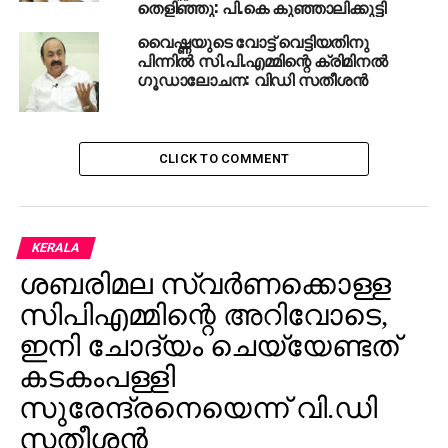
തെളിഞ്ഞു: പി.കെ കുഞ്ഞാലിക്കുട്ടി
വൈഷ്ണയുടെ വോട്ട് വെട്ടിയതിനു
പിന്നില്‍ സി.പി.എമ്മിന്റെ ക്രിമിനല്‍
ഗൂഡാലോചന: വിഡി സതീശന്‍
CLICK TO COMMENT
KERALA
ശബരിമല സ്വര്‍ണക്കൊള്ള
സിപിഎമ്മിന്റെ അറിവോടെ,
ഇനി ചോദ്യം ചെയ്യേണ്ടത്
കടകംപള്ളി
സുരേന്ദ്രനെയെന്ന് വി.ഡി
സതീശന്‍