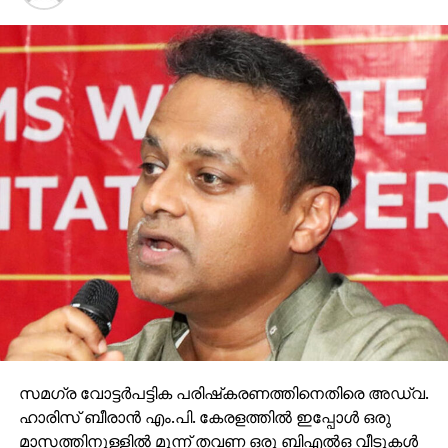
സമഗ്ര വോട്ടര്‍പട്ടിക പരിഷ്‌കരണത്തിനെതിരെ അഡ്വ.
ഹാരിസ് ബീരാന്‍ എം.പി. കേരളത്തില്‍ ഇപ്പോള്‍ ഒരു
മാസത്തിനുള്ളില്‍ മൂന്ന് തവണ ഒരു ബിഎല്‍ഒ വീടുകള്‍
കയറിയിറങ്ങണം. ഫോമുകള്‍ പൂരിപ്പിച്ച് വാങ്ങണം.