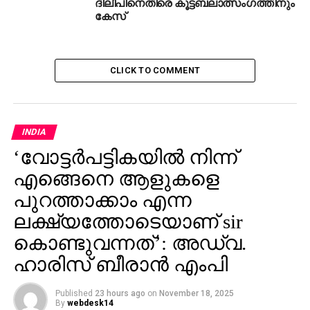
കേസ്
CLICK TO COMMENT
INDIA
‘വോട്ടര്‍പട്ടികയില്‍ നിന്ന്
എങ്ങെനെ ആളുകളെ
പുറത്താക്കാം എന്ന
ലക്ഷ്യത്തോടെയാണ് sir
കൊണ്ടുവന്നത്’: അഡ്വ.
ഹാരിസ് ബീരാൻ എംപി
Published
23 hours ago
on
November 18, 2025
By
webdesk14