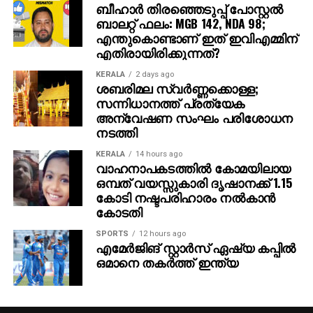
ബാലറ്റ് ഫലം: MGB 142, NDA 98;
അതിനാല്‍ തന്നെ തിയേറ്ററുകളില്‍ അത്ഭുതകരമായ
എന്തുകൊണ്ടാണ് ഇത് ഇവിഎമ്മിന്
എതിരായിരിക്കുന്നത്?
കാഴ്ചാനുഭവം സമ്മാനിക്കുമെന്നുറപ്പ്. ബാഹുബലി,
ഞഞഞ എന്നിവയുടെ സംവിധായകന്‍ രാജമൗലിയുടെ
KERALA
2 days ago
ഈ ബ്രഹ്‌മാണ്ഡ പ്രോജക്റ്റ് 2027-ല്‍
ശബരിമല സ്വര്‍ണ്ണക്കൊള്ള;
സന്നിധാനത്ത് പ്രത്യേക
തിയേറ്ററുകളിലേക്ക് എത്തും.
അന്വേഷണ സംഘം പരിശോധന
നടത്തി
KERALA
14 hours ago
വാഹനാപകടത്തില്‍ കോമയിലായ
ഒമ്പത് വയസ്സുകാരി ദൃഷാനക്ക് 1.15
കോടി നഷ്ടപരിഹാരം നല്‍കാന്‍
കോടതി
SPORTS
12 hours ago
എമേര്‍ജിങ് സ്റ്റാര്‍സ് ഏഷ്യ കപ്പില്‍
ഒമാനെ തകര്‍ത്ത് ഇന്ത്യ