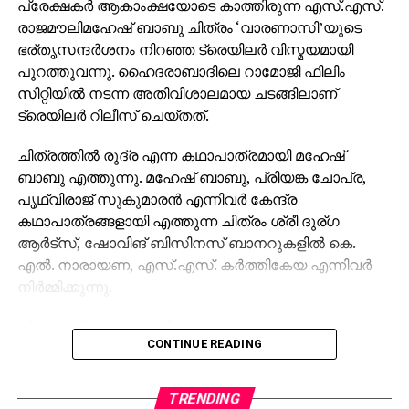
രാജമൗലിമഹേഷ് ബാബു ചിത്രം ‘വാരണാസി’യുടെ
ഭര്തൃസന്ദര്‍ശനം നിറഞ്ഞ ട്രെയിലര്‍ വിസ്മയമായി
പുറത്തുവന്നു. ഹൈദരാബാദിലെ റാമോജി ഫിലിം
സിറ്റിയില്‍ നടന്ന അതിവിശാലമായ ചടങ്ങിലാണ്
ട്രെയിലര്‍ റിലീസ് ചെയ്തത്.
ചിത്രത്തില്‍ രുദ്ര എന്ന കഥാപാത്രമായി മഹേഷ്
ബാബു എത്തുന്നു. മഹേഷ് ബാബു, പ്രിയങ്ക ചോപ്ര,
പൃഥ്വിരാജ് സുകുമാരന്‍ എന്നിവര്‍ കേന്ദ്ര
കഥാപാത്രങ്ങളായി എത്തുന്ന ചിത്രം ശ്രീ ദുര്ഗ
ആര്‍ട്‌സ്, ഷോവിങ് ബിസിനസ് ബാനറുകളില്‍ കെ.
എല്‍. നാരായണ, എസ്.എസ്. കര്‍ത്തികേയ എന്നിവര്‍
നിര്‍മ്മിക്കുന്നു.
കീരവാണിയാണ് സംഗീതം ഒരുക്കുന്നത്. പുറത്തിറങ്ങിയ
CONTINUE READING
മണിക്കൂറുകള്‍ക്കുള്ളില്‍ തന്നെ 5 മില്യണിലധികം
കാഴ്ചകളുമായി ട്രെയിലര്‍ ലോകവ്യാപകമായി
ട്രെന്‍ഡിങ് പട്ടികയില്‍ മുന്നിലാണ്. 130ണ്മ100 അടി
TRENDING
വലുപ്പത്തിലുള്ള പ്രത്യേക സ്‌ക്രീനില്‍ പ്രേക്ഷകര്‍ക്ക്
INDIA
2 days ago