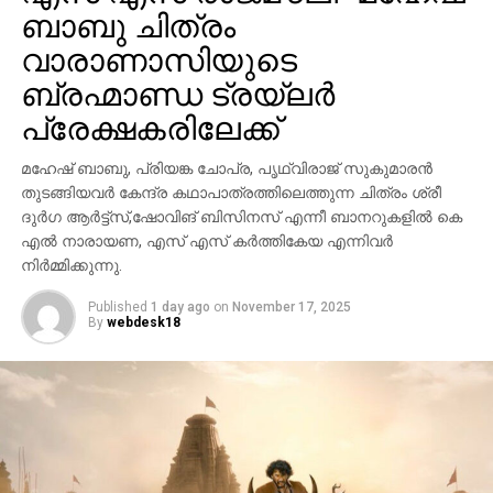
വാരാണാസിയുടെ
ബ്രഹ്മാണ്ഡ ട്രയ്ലർ
പ്രേക്ഷകരിലേക്ക്
മഹേഷ് ബാബു, പ്രിയങ്ക ചോപ്ര, പൃഥ്വിരാജ് സുകുമാരൻ
തുടങ്ങിയവർ കേന്ദ്ര കഥാപാത്രത്തിലെത്തുന്ന ചിത്രം ശ്രീ
ദുർഗ ആർട്ട്സ്,ഷോവിങ് ബിസിനസ് എന്നീ ബാനറുകളിൽ കെ
എൽ നാരായണ, എസ് എസ് കർത്തികേയ എന്നിവർ
നിർമ്മിക്കുന്നു.
Published
1 day ago
on
November 17, 2025
By
webdesk18