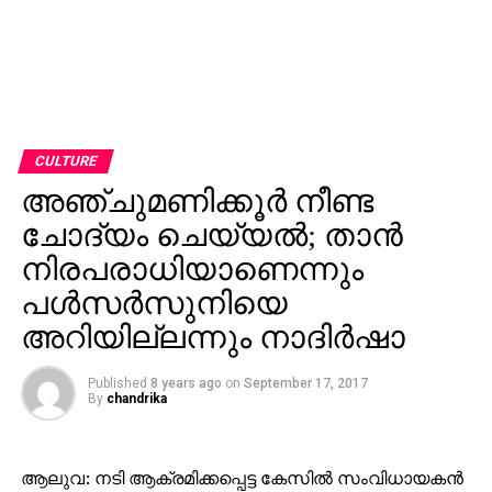
CULTURE
അഞ്ചുമണിക്കൂര്‍ നീണ്ട
ചോദ്യം ചെയ്യല്‍; താന്‍
നിരപരാധിയാണെന്നും
പള്‍സര്‍സുനിയെ
അറിയില്ലന്നും നാദിര്‍ഷാ
Published
8 years ago
on
September 17, 2017
By
chandrika
ആലുവ: നടി ആക്രമിക്കപ്പെട്ട കേസില്‍ സംവിധായകന്‍