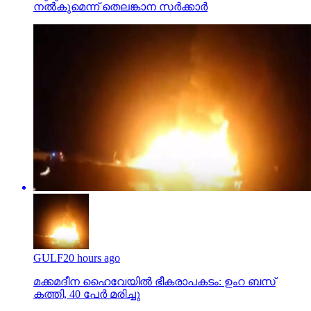
നല്‍കുമെന്ന് തെലങ്കാന സര്‍ക്കാര്‍
GULF
20 hours ago
മക്കമദീന ഹൈവേയില്‍ ഭീകരാപകടം: ഉംറ ബസ്
കത്തി, 40 പേര്‍ മരിച്ചു