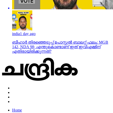
india
1 day ago
ബീഹാർ തിരഞ്ഞെടുപ്പ് പോസ്റ്റൽ ബാലറ്റ് ഫലം: MGB
142, NDA 98; എന്തുകൊണ്ടാണ് ഇത് ഇവിഎമ്മിന്
എതിരായിരിക്കുന്നത്?
Home