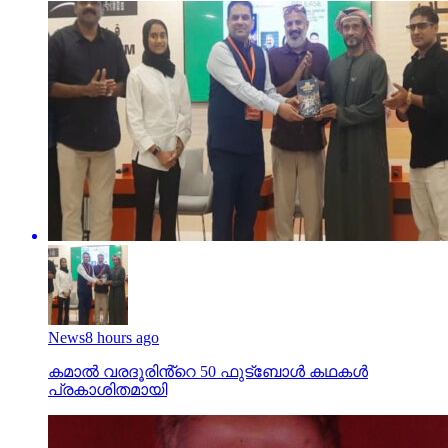
News
8 hours ago
കമാൽ വരദൂരിൻ്റെ 50 ഫുട്ബോൾ കഥകൾ
പ്രകാശിതമായി