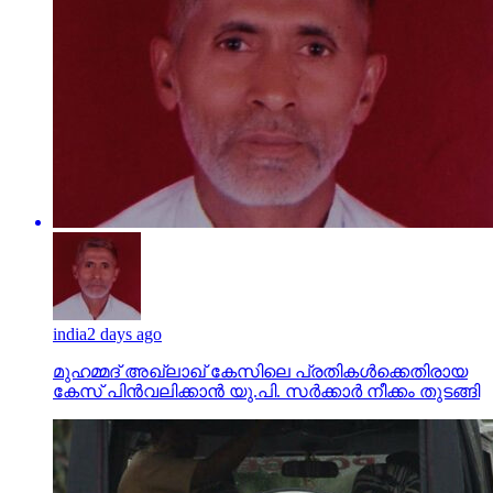
india
2 days ago
മുഹമ്മദ് അഖ്‌ലാഖ് കേസിലെ പ്രതികള്‍ക്കെതിരായ
കേസ് പിന്‍വലിക്കാന്‍ യു.പി. സര്‍ക്കാര്‍ നീക്കം തുടങ്ങി