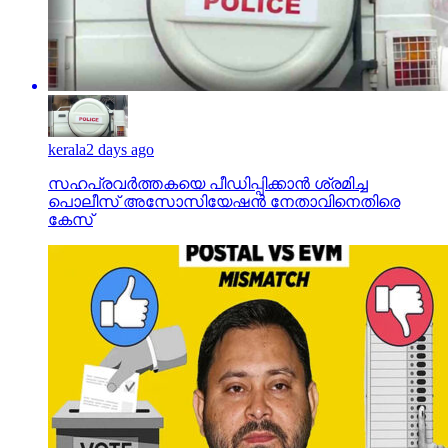
kerala
2 days ago
സഹപ്രവര്‍ത്തകയെ പീഡിപ്പിക്കാന്‍ ശ്രമിച്ച
പൊലീസ് അസോസിയേഷന്‍ നേതാവിനെതിരെ
കേസ്