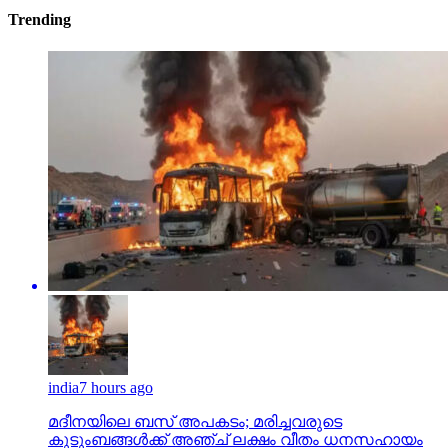
Trending
india
7 hours ago
മദീനയിലെ ബസ് അപകടം; മരിച്ചവരുടെ
കുടുംബങ്ങള്‍ക്ക് അഞ്ച് ലക്ഷം വീതം ധനസഹായം