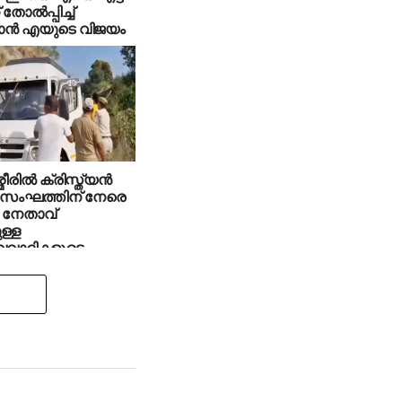
് തോല്‍പ്പിച്ച്
ാന്‍ എയുടെ വിജയം
മീരില്‍ ക്രിസ്ത്യന്‍
 സംഘത്തിന് നേരെ
 നേതാവ്
ള്ള
്വവാദികളുടെ
ണം