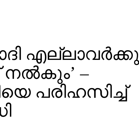
ദി എല്ലാവര്‍ക്കു
് നല്‍കും’ –
ിയെ പരിഹസിച്ച്
ധി