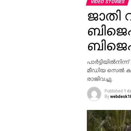
VIDEO STORIES
ജാതി വ
ബിജെപി
ബിജെപ
പാര്‍ട്ടിയില്‍നിന്
മീഡിയ സെല്‍ ക
രാജിവച്ചു.
Published
1 d
By
webdesk1