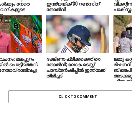
ള്‍ക്കും നേരെ
ഇന്ത്യയ്ക്ക് 30 റണ്‍സിന്
വിക്കറ്റിന
വവാദികളുടെ
തോല്‍വി
പാകിസ്ത
ണം
േചനം; മലപ്പുറം
ദക്ഷിണാഫ്രിക്കക്കെതിരെ
ജമ്മു കശ്
ല്‍ പൊട്ടിത്തെറി,
തോല്‍വി; ലോക ടെസ്റ്റ്
മിഷനറി
േതാവ് രാജിവച്ചു
ചാമ്പ്യന്‍ഷിപ്പില്‍ ഇന്ത്യക്ക്
ബിജെപി
തിരിച്ചടി
അടക്കമു
ഹിന്ദുത
ആക്രമ
CLICK TO COMMENT