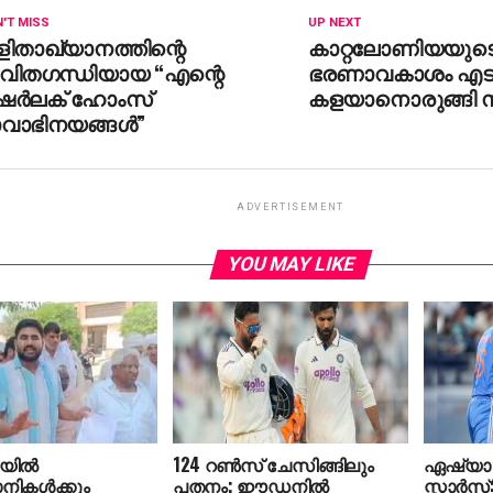
'T MISS
UP NEXT
ളിതാഖ്യാനത്തിന്റെ
കാറ്റലോണിയയുട
ീവിതഗന്ധിയായ “എന്റെ
ഭരണാവകാശം എടു
െര്‍ലക് ഹോംസ്
കളയാനൊരുങ്ങി സ്
വാഭിനയങ്ങള്‍”
ADVERTISEMENT
YOU MAY LIKE
ില്‍
124 റണ്‍സ് ചേസിങ്ങിലും
ഏഷ്യാ 
ാനികള്‍ക്കും
പതനം; ഈഡനില്‍
സ്റ്റാര്‍