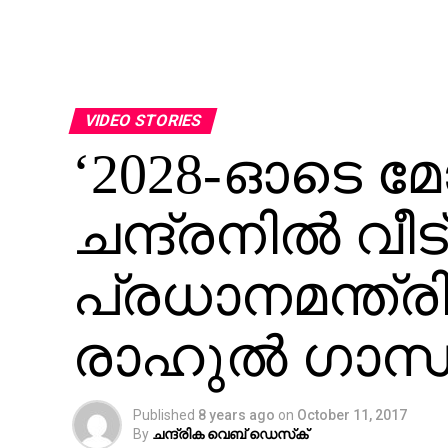
VIDEO STORIES
‘2028-ഓടെ മോ
ചന്ദ്രനില്‍ വീട
പ്രധാനമന്ത്ര
രാഹുല്‍ ഗാന്
Published
8 years ago
on
October 11, 2017
By
ചന്ദ്രിക വെബ് ഡെസ്‌ക്‌