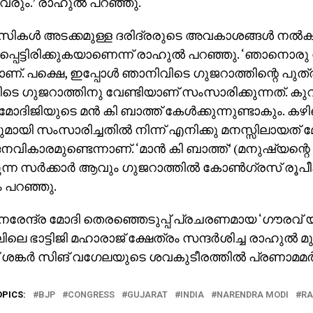
രും.’ രാഹുല്‍ പറഞ്ഞു.
കള്‍ അടക്കമുള്ള ദരിദ്രരുടെ അവകാശങ്ങള്‍ നല്‍ക
പെട്ടിരിക്കുകയാണെന്ന് രാഹുല്‍ പറഞ്ഞു. ‘ഞാനൊര
്. പക്ഷെ, ഇപ്പോള്‍ ഞാനിവിടെ ഗുജറാത്തിന്റെ പുത
െ ഗുജറാത്തിനു വേണ്ടിയാണ് സംസാരിക്കുന്നത്. കുറച
 മോദിജിയുടെ മന്‍ കി ബാത്ത് കേള്‍ക്കുന്നുണ്ടാകും. ക
മായി സംസാരിച്ചതില്‍ നിന്ന് എനിക്കു മനസ്സിലായത് 
വികാരമുണ്ടെന്നാണ്. ‘മാന്‍ കി ബാത്ത്’ (മനുഷ്യന്
ുന്ന സര്‍ക്കാര്‍ ആവും ഗുജറാത്തില്‍ കോണ്‍ഗ്രസ് രൂപീ
 പറഞ്ഞു.
‍ നരേന്ദ്ര മോദി തെരഞ്ഞെടുപ്പ് പ്രചരണമായ ‘ഗൗരവ് 
ലെ ഭാട്ടിജി മഹാരാജ് ക്ഷേത്രം സന്ദര്‍ശിച്ച രാഹുല്‍ 
ശങ്കര്‍ സിങ് വഗേലയുടെ ശവകുടീരത്തില്‍ പ്രണാമമര്‍പ്പ
OPICS:
BJP
CONGRESS
GUJARAT
INDIA
NARENDRA MODI
RA