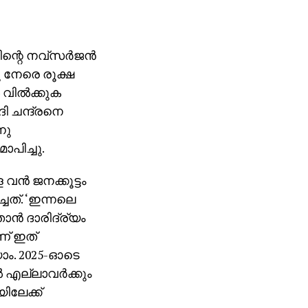
റെ നവ്‌സര്‍ജന്‍
 നേരെ രൂക്ഷ
 വില്‍ക്കുക
 ചന്ദ്രനെ
നു
പിച്ചു.
ന്‍ ജനക്കൂട്ടം
ചത്. ‘ഇന്നലെ
ന്‍ ദാരിദ്ര്യം
ാണ് ഇത്
യാം. 2025-ഓടെ
 എല്ലാവര്‍ക്കും
ിലേക്ക്