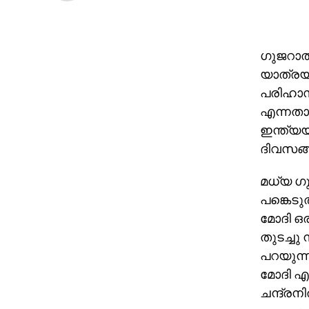
ഗുജറാത്
യാത്രയു
പരിഹാസങ്
എന്നതാ
ഇന്ത്യയ
ദിവസങ്ങ
മധ്യ ഗു
പങ്കെടു
മോദി ഒര
തുടച്ചു 
പറയുന്ന
മോദി എല
ചന്ദ്രനി