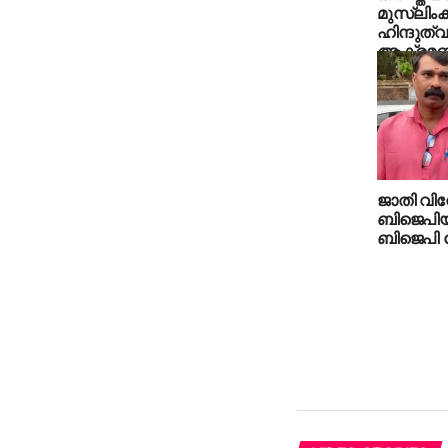
മുസ്‌ലിംക
ഹിന്ദുത്
ആക്രമ
ജാതി വിവ
ബിജെപിയി
ബിജെപി ന