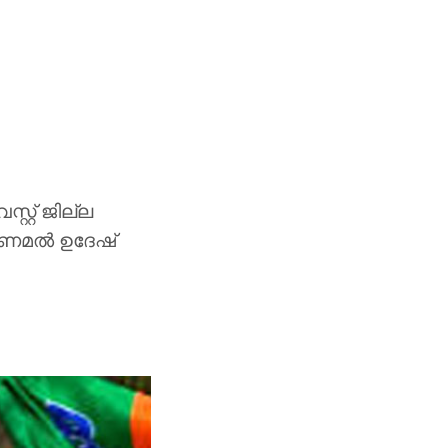
സ്റ്റ് ജില്ല
ണമല്‍ ഉദേഷ്