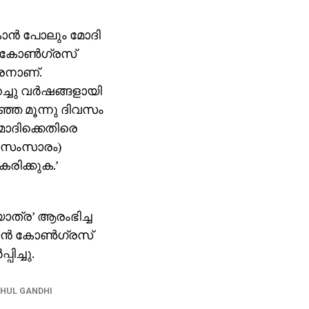
ാന്‍ പോലും മോദി
ു കോണ്‍ഗ്രസ്
്രനാണ്.
്ചു വര്‍ഷങ്ങളായി
ഴിഞ്ഞ മൂന്നു ദിവസം
മോദിക്കെതിരെ
റെ സംസാരം)
കരിക്കുക.’
യാത്ര’ ആരംഭിച്ച
മുന്‍ കോണ്‍ഗ്രസ്
ിച്ചു.
HUL GANDHI