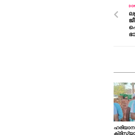
DON
ല
ജ
ഷ
ഭാ
ഹരിയാനയ
ക്രിസ്ത്യ