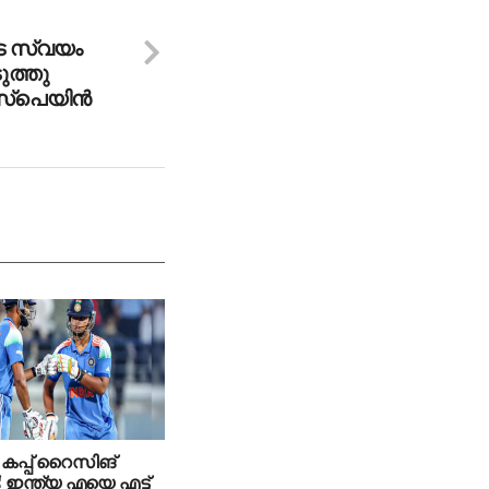
െ സ്വയം
ത്തു
‌പെയിന്‍
കപ്പ് റൈസിങ്
സ്: ഇന്ത്യ എയെ എട്ട്