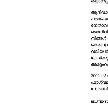
കൊണ്ടുവ
ആദിവാസി
പരാജയപ്
നേതാവാണ
ഞാനിവിട
നിങ്ങള്‍
ജനങ്ങളു
വലിയ ജന
കേള്‍ക്ക
അദ്ദേഹം
2002-ല്
ഫാഗ്‌വലി
നേതാവ് 
RELATED T