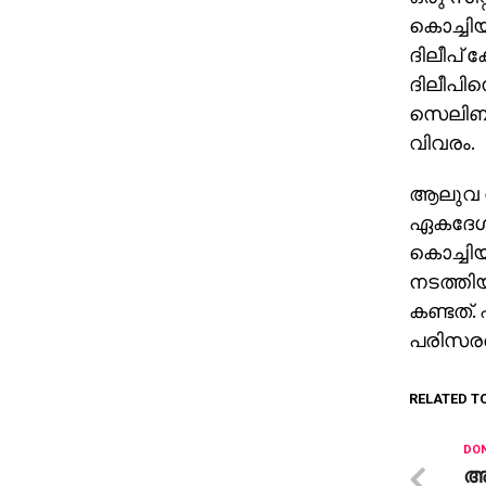
കൊച്ചിയ
ദിലീപ് 
ദിലീപി
സെലിബ്
വിവരം.
ആലുവ പോ
ഏകദേശം 
കൊച്ചിയ
നടത്തിയ
കണ്ടത്.
പരിസരത്
RELATED T
DON
അ