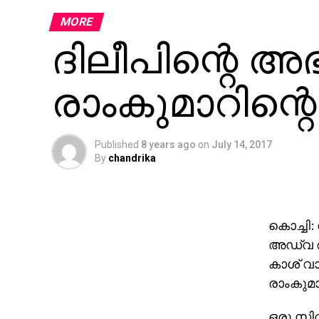
MORE
ദിലീപിന്റെ 
രാംകുമാറിന്റ
Published
8 years ago
on
July 14, 2017
By
chandrika
കൊച്ചി:
അഡ്വ രാ
കാശ് വ
രാംകുമാര
ഒരു സിറ