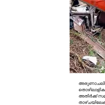
അരുണാചലില്‍
തൊഴിലാളികളു
അതിര്‍ക്ക് സമ
താഴ്ചയിലേക്