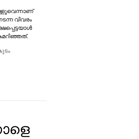
ള്ളൂവെന്നാണ്
ടന്ന വിവരം
പ്പെട്ടയാള്‍
റിഞ്ഞത്.
കൂടം
ന്നും
്കാര്‍
 നാളെ