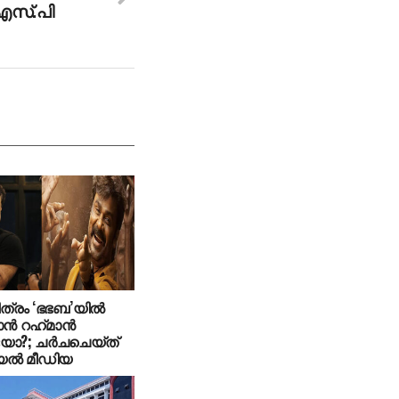
 എസ്.പി
ിത്രം ‘ഭഭബ’യില്‍
ന്‍ റഹ്‌മാന്‍
ിയോ?; ചര്‍ചചെയ്ത്
്‍ മീഡിയ