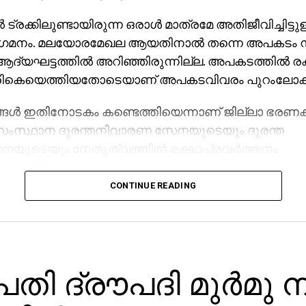
ട്രക്കിലുണ്ടായിരുന്ന ഒരാള്‍ മാത്രമേ അതിജീവിച്ചിട്ടു
ിഗമനം. മലയോരമേഖല ആയതിനാല്‍ തന്നെ അപകടം ന
്യഘട്ടത്തില്‍ അറിഞ്ഞിരുന്നില്ല. അപകടത്തില്‍ രക്ഷ
രികെയെത്തിയതോടെയാണ് അപകടവിവരം പുറംലോകമ
്ങള്‍ ഇതിനോടകം കണ്ടെത്തിയെന്നാണ് ജില്ലാ ഭരണ
. സംസ്ഥാന ദുരന്തനിവാരണ സേനയുടെയും ദുരന്ത
യുടെയും നേതൃത്വത്തിൽ രക്ഷാപ്രവർത്തനം
കൊണ്ടിരിക്കുകയാണ്.
CONTINUE READING
 പരിക്കേറ്റവരെ പുറത്തെടുക്കുന്നതിനായുള്ള
ത്തനങ്ങള്‍ക്കാണ് നിലവില്‍ മുന്‍ഗണന കല്‍പിക്കുന്നതെ
കളും പരിശോധനകളും പിന്നാലെയുണ്ടാകുമെന്നും സര്‍ക
.
രപതി ദ്രൗപദി മുർമു