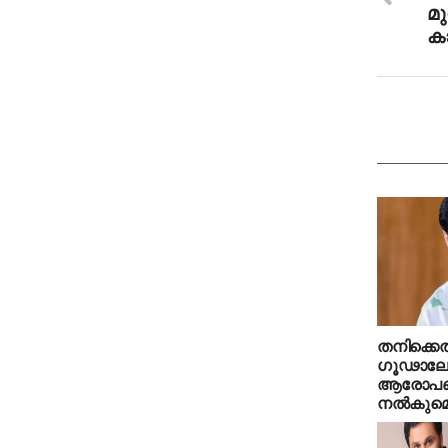
മു
ക
തനിക്കെത
ഗൂഢാല
ആരോപണത
നല്‍കുമെന