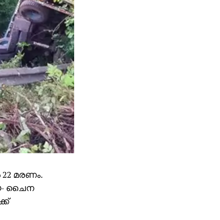
 22 മരണം.
്യ- ചൈന
്ക്