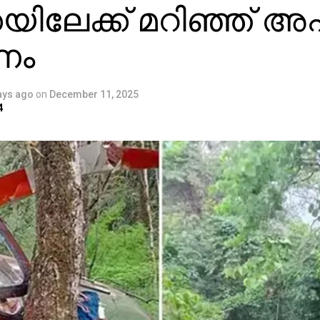
യിലേക്ക് മറിഞ്ഞ് അ
ണം
ays ago
on
December 11, 2025
4