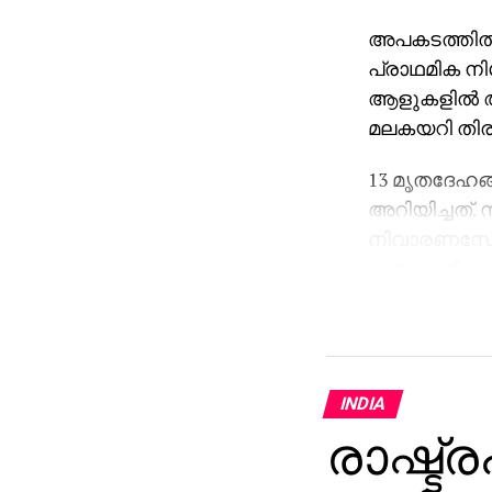
അപകടത്തില്‍ 
പ്രാഥമിക ന
ആളുകളില്‍ ആദ
മലകയറി തി
13 മൃതദേഹങ
അറിയിച്ചത്
നിവാരണസേന
പുരോഗമിച്ചു
അപകടത്തില്‍
രക്ഷാപ്രവര്‍
തുടര്‍നടപടി
INDIA
വ്യക്തമാക്കി
രാഷ്ട്