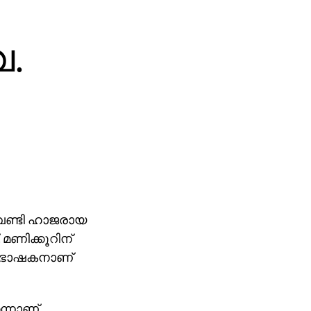
വ.
 വേണ്ടി ഹാജരായ
 മണിക്കൂറിന്
ഭിഭാഷകനാണ്
െന്നാണ്