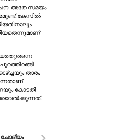
 സൂചന. അതേ സമയം
ുണ്ട്. കേസില്‍
തിയതിനാലും
കിയതെന്നുമാണ്
മയത്തുതന്നെ
പുറത്തിറങ്ങി
ഴ്ച്ചയും താരം
ുന്നതാണ്
പിനേയും കോടതി
േല്‍ക്കുന്നത്.
 ചോദ്യം