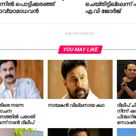
ന്നില്‍ പൊട്ടിക്കരഞ്ഞ്
ചെയ്തിട്ടില്ലെന്ന്
ാവ്യാമാധവന്‍
എ.വി ജോര്‍ജ്
ADVERTISEMENT
YOU MAY LIKE
ിരെ നടന്ന
നായകന്‍ വില്ലനായ കഥ
ദിലീപ് ച
ോചന
നിന്ന് ഷാ
്തില്‍ പരാതി
പിന്മാറ
്ന് നടന്‍ ദിലീപ്
സോഷ്യല