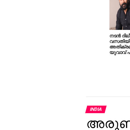
നടന്‍ ദില
വസതിയില
അതിക്രമിക
യുവാവ് പി
INDIA
അരുണാച