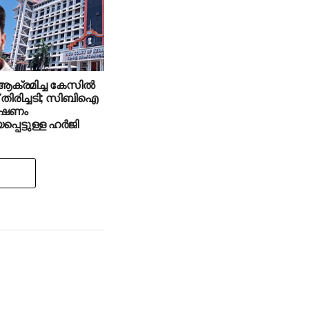
ആക്രമിച്ച കേസിൽ
് തിരിച്ചടി; സിബിഐ
േഷണം
പെട്ടുള്ള ഹർജി