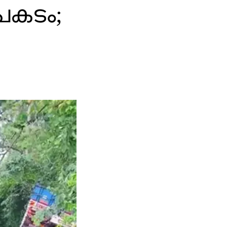
പകടം;