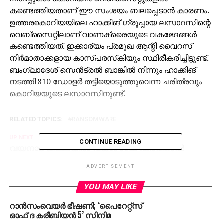
കണ്ടെത്തിയതാണ് ഈ സംശയം ബലപ്പെടാന്‍ കാരണം.
ഉത്തരകൊറിയയിലെ ഹാക്കിങ് ഗ്രൂപ്പായ ലസാറസിന്റെ
വെബ്‌സൈറ്റിലാണ് വാണക്രൈയുടെ വകഭേദങ്ങള്‍
കണ്ടെത്തിയത്. ഇക്കാര്യം പ്രമുഖ ആന്റി വൈറസ്
നിര്‍മാതാക്കളായ കാസ്പരസ്‌കിയും സ്ഥിരീകരിച്ചിട്ടുണ്ട്.
ബംഗ്ലാദേശ് സെന്‍ട്രല്‍ ബാങ്കില്‍ നിന്നും ഹാക്കിങ്
നടത്തി 810 ഡോളര്‍ തട്ടിയൊടുത്തുവെന്ന ചരിത്രവും
കൊറിയയുടെ ലസാറസിനുണ്ട്.
RELATED TOPICS:
RANSOMWARE
UP NEXT
CONTINUE READING
വയനാട് ജില്ലയില്‍ വ്യാഴാഴ്ച ഹര്‍ത്താല്‍
DON'T MISS
ADVERTISEMENT
കാര്‍ കൊക്കയിലേക്ക് മറിഞ്ഞ്; സിപിഎം
നേതാവിന്റെ മകന്‍ അപകടത്തില്‍ മരിച്ചു
YOU MAY LIKE
റാന്‍സംവെയര്‍ ഭീഷണി; ‘പൈറേറ്റ്‌സ്
ഓഫ് ദ കരീബിയന്‍ 5’ സിനിമ