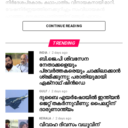
നിര്‍ദേശപ്രകാരം കഥാപാത്രം വിനായകനായി മാറി.
വേഷനിര്‍ണ്ണയത്തിനെക്കുറിച്ചും സംവിധായകന്‍
പറഞ്ഞു. ഒരുകഥാപാത്രത്തിന് മമ്മൂട്ടി ഏറ്റവും
അനുയോജ്യനാണെന്ന് തോന്നിയതിനാല്‍
CONTINUE READING
എക്‌സിക്യൂട്ടീവ് പ്രൊഡ്യൂസര്‍ വിവേക് ദാമോദരന്‍
വഴിയാണ് മമ്മൂട്ടിയെ സമീപിച്ചത്. ഇതിനകം തന്നെ
തങ്ങള്‍ക്ക് മനസ്സിലുണ്ടായിരുന്നതുപോലെ തന്നെയാണ്
TRENDING
പൃഥ്വിരാജും ആ വേഷം മമ്മൂക്ക ചെയ്യണം എന്ന്
INDIA
2 days ago
നിര്‍ദേശിച്ചതെന്നും അദ്ദേഹം വെളിപ്പെടുത്തി. ജിതിന്‍
ബി.ജെ.പി ശിവസേന
നേതാക്കളെയും
കെ. ജോസ് പറഞ്ഞു പോലെ, വിനായകന്‍ അവതരിപ്പിച്ച
പ്രവര്‍ത്തകരെയും ചാക്കിലാക്കാന്‍
വേഷം തന്നെയാണ് ആദ്യം പൃഥ്വിരാജിന്
ശ്രമിക്കുന്നു; പരാതിയുമായി
പരിഗണിച്ചത്. മമ്മൂട്ടി കമ്പനി നിര്‍മിച്ച ‘കളങ്കാവല്‍’
ഏക്‌നാഥ് ഷിന്‍ഡെ
നവംബര്‍ 27ന് തീയേറ്ററുകളില്‍ റിലീസ് ചെയ്യും.
GULF
2 days ago
ദുബൈ എയര്‍ഷോയില്‍ ഇന്ത്യന്‍
ജെറ്റ് തകര്‍ന്നുവീണു; പൈലറ്റിന്
ദാരുണാന്ത്യം
KERALA
2 days ago
വിവാഹ ദിവസം വധുവിന്