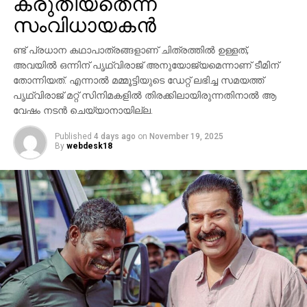
കരുതിയതെന്ന്
സാന്നിധ്യം ഇവന്റിനെ ദേശീയ തലത്തില്‍ തന്നെ
ശ്രദ്ധേയമാക്കി. ചിത്രത്തില്‍ പ്രിയങ്ക ചോപ്ര
സംവിധായകന്‍
മന്ദാകിനിയായി, പൃഥ്വിരാജ് സുകുമാരന്‍ കുംബയായി
പ്രത്യക്ഷപ്പെടും. 2027ലെ സങ്ക്രാന്തി റിലീസിനായി
ണ്ട് പ്രധാന കഥാപാത്രങ്ങളാണ് ചിത്രത്തില്‍ ഉള്ളത്,
‘വാരണസി’ ഒരുക്കപ്പെടുന്നുണ്ട്. എന്നാല്‍
അവയില്‍ ഒന്നിന് പൃഥ്വിരാജ് അനുയോജ്യമെന്നാണ് ടീമിന്
തോന്നിയത്. എന്നാല്‍ മമ്മൂട്ടിയുടെ ഡേറ്റ് ലഭിച്ച സമയത്ത്
ചിത്രത്തെക്കാള്‍ വലിയ ചര്‍ച്ചയാകുന്നത്
പൃഥ്വിരാജ് മറ്റ് സിനിമകളില്‍ തിരക്കിലായിരുന്നതിനാല്‍ ആ
സംവിധായകന്റെ പ്രസ്താവനയും അതിനുശേഷം
വേഷം നടന്‍ ചെയ്യാനായില്ല.
ഉയര്‍ന്ന പ്രതിഷേധങ്ങളുമാണ്.
Published
4 days ago
on
November 19, 2025
By
webdesk18