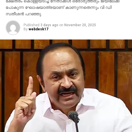
ക്ഷേത്രം കൊള്ളയടിച്ച നേതാക്കള്‍ ഒരോരുത്തരും ജയിലേക്ക്
പോകുന്ന ഘോഷയാത്രയാണ് കാണുന്നതെന്നും വി ഡി
സതീശന്‍ പറഞ്ഞു.
Published
3 days ago
on
November 20, 2025
By
webdesk17