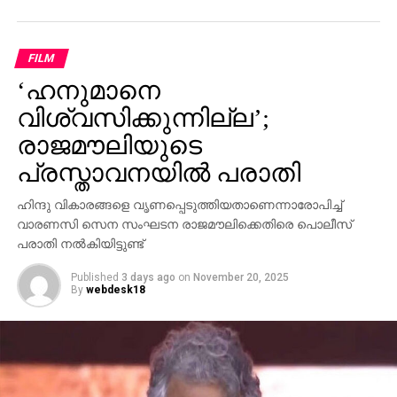
സ്വന്തം നേതാക്കള്‍ ജയിലിലേക്ക് പോകുമ്പോള്‍
പാര്‍ട്ടിക്ക് ഒരു കുഴപ്പവുമില്ലെന്ന് പറയാന്‍ എം.വി
ഗോവിന്ദന് മാത്രമേ കഴിയൂവെന്നും വി.ഡി സതീശന്‍
FILM
പരിഹസിച്ചു. എന്തുകൊണ്ട് ദേവസ്വം ബോര്‍ഡ്
‘ഹനുമാനെ
പോറ്റിക്കെതിരെ പരാതി നല്‍കിയില്ലെന്നും പോറ്റി
കുടുങ്ങിയാല്‍ പലരും കുടുങ്ങും എന്ന് സിപിഎമ്മിന്
വിശ്വസിക്കുന്നില്ല’;
അറിയാമായിരുന്നുവെന്നും അദ്ദേഹം കൂട്ടിച്ചേര്‍ത്തു.
രാജമൗലിയുടെ
പ്രസ്താവനയില്‍ പരാതി
ഹിന്ദു വികാരങ്ങളെ വൃണപ്പെടുത്തിയതാണെന്നാരോപിച്ച്
വാരണസി സെന സംഘടന രാജമൗലിക്കെതിരെ പൊലീസ്
പരാതി നല്‍കിയിട്ടുണ്ട്
Published
3 days ago
on
November 20, 2025
By
webdesk18