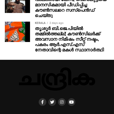
മാനസികമായി പീഡിപ്പിച്ച
കൗൺസലറെ സസ്പെൻഡ്
ചെയ്തു
KERALA
2 days ago
തൃശൂര്‍ ബി.ജെ.പിയില്‍
തമ്മില്‍ത്തല്ല്; കൗണ്‍സിലര്‍ക്ക്
അവസാന നിമിഷം സീറ്റ് നഷ്ടം,
പകരം ആര്‍.എസ്.എസ്
നേതാവിന്റെ മകള്‍ സ്ഥാനാര്‍ത്ഥി