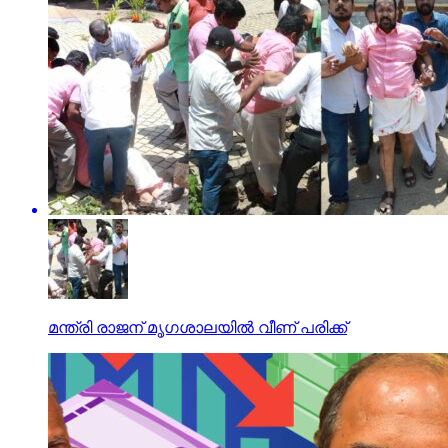
മന്ത്രി രാജന് മൃഗശാലയിൽ വീണ് പരിക്ക്