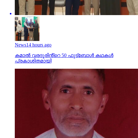
News
14 hours ago
കമാൽ വരദൂരിൻ്റെ 50 ഫുട്ബോൾ കഥകൾ
പ്രകാശിതമായി