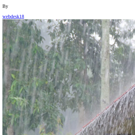
By
webdesk18