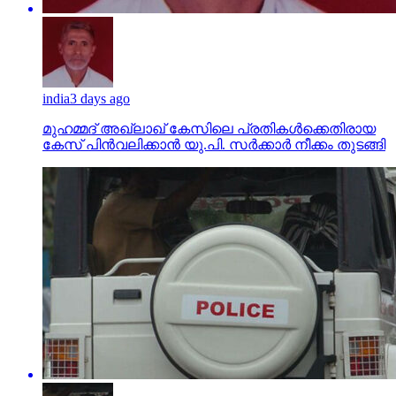
india
3 days ago
മുഹമ്മദ് അഖ്‌ലാഖ് കേസിലെ പ്രതികള്‍ക്കെതിരായ
കേസ് പിന്‍വലിക്കാന്‍ യു.പി. സര്‍ക്കാര്‍ നീക്കം തുടങ്ങി