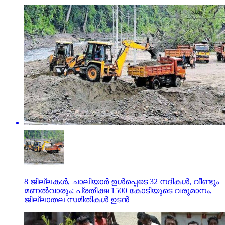
8 ജില്ലകൾ, ചാലിയാർ ഉൾപ്പെടെ 32 നദികൾ, വീണ്ടും
മണൽവാരും; പ്രതീക്ഷ 1500 കോടിയുടെ വരുമാനം,
ജില്ലാതല സമിതികൾ ഉടൻ