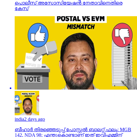
പൊലീസ് അസോസിയേഷന്‍ നേതാവിനെതിരെ
കേസ്
india
2 days ago
ബീഹാർ തിരഞ്ഞെടുപ്പ് പോസ്റ്റൽ ബാലറ്റ് ഫലം: MGB
142, NDA 98; എന്തുകൊണ്ടാണ് ഇത് ഇവിഎമ്മിന്