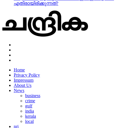
എതിരായിരിക്കുന്നത്?
Home
Privacy Policy
Impressum
About Us
News
business
crime
gulf
india
kerala
local
nri