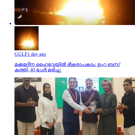
GULF
1 day ago
മക്കമദീന ഹൈവേയില്‍ ഭീകരാപകടം: ഉംറ ബസ്
കത്തി, 40 പേര്‍ മരിച്ചു