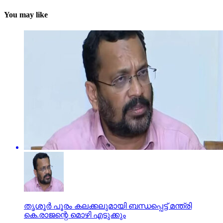
You may like
തൃശൂര്‍ പൂരം കലക്കലുമായി ബന്ധപ്പെട്ട് മന്ത്രി
കെ.രാജന്റെ മൊഴി എടുക്കും