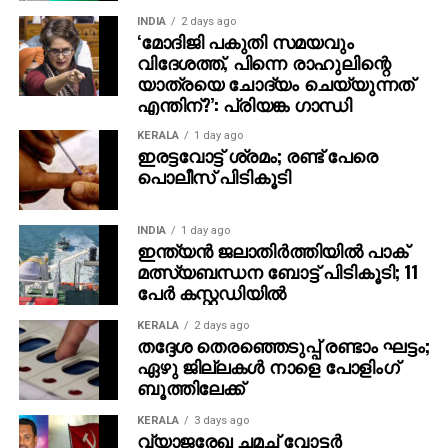
INDIA
2 days ago
‘മോദിജി പകുതി സമയവും
വിദേശത്ത്, പിന്നെ രാഹുലിന്റെ
യാത്രയെ ചോദ്യം ചെയ്യുന്നത്
എന്തിന്?’: പ്രിയങ്ക ഗാന്ധി
KERALA
1 day ago
ഇരട്ടവോട്ട് ശ്രമം; രണ്ട് പേരെ
പൊലീസ് പിടികൂടി
INDIA
1 day ago
ഇന്ത്യന്‍ ജലാതിര്‍ത്തിയില്‍ പാക്
മത്സ്യബന്ധന ബോട്ട് പിടികൂടി; 11
പേര്‍ കസ്റ്റഡിയില്‍
KERALA
2 days ago
തദ്ദേശ തെരഞ്ഞെടുപ്പ് രണ്ടാം ഘട്ടം;
ഏഴു ജില്ലകള്‍ നാളെ പോളിംഗ്
ബൂത്തിലേക്ക്
KERALA
3 days ago
വ്യാജരേഖ ചമച്ച് വോട്ടര്‍