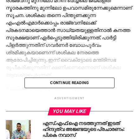
രാജ്ഭവനു മുന്നിലോ മറീന ബീച്ചിലെ ജയലളിത
സ്മാരകത്തിനു മുന്നിലോ ഉപവാസമിരുന്നേക്കുമെന്നാണ്
സൂചന. ശശികല തന്നെ പിന്തുണക്കുന്ന
എംഎല്‍എമാര്‍ക്കൊപ്പം രാജ്ഭവനിലേക്ക്
പ്രകടനമായെത്താന്‍ സാധ്യതയുള്ളതിനാല്‍ കനത്ത
സുരക്ഷയാണ് ഏര്‍പ്പെടുത്തിയിരിക്കുന്നത്. പാര്‍ട്ടി
പിളര്‍ത്തുന്നതിന് ഗവര്‍ണര്‍ ബോധപൂര്‍വം
ശ്രമിക്കുകയാണെന്ന് ശശികല നേരത്തെ
ആരോപിച്ചിരുന്നു. ഇന്ന് വൈകിട്ടോടെ മന്ത്രിസഭ
രൂപീകരിക്കുന്നതിന് ക്ഷണിക്കണമെന്നാണ് ശശികല
ആവശ്യപ്പെടുന്നത്.
CONTINUE READING
ADVERTISEMENT
ഇന്നലെ എംഎല്‍എമാരെ പാര്‍പ്പിച്ചിരിക്കുന്ന
റിസോര്‍ട്ടിലെത്തി ശശികല അവരുമായി കൂടിക്കാഴ്ച
YOU MAY LIKE
നടത്തിയിരുന്നു. തുടര്‍ന്ന് ചില പാര്‍ട്ടി നേതാക്കളുമായി
എസ്.എഫ്.ഐ നടത്തുന്നത് ഇടത്
നടത്തിയ ചര്‍ച്ചക്കു ശേഷമാണ് പുതിയ
ഹിന്ദുത്വ അജണ്ടയുടെ പ്രചാരണം:
സമരമാര്‍ഗത്തിലേക്ക് കടക്കാന്‍ ശ്രമം നടത്തുന്നത്.
പി.കെ നവാസ്