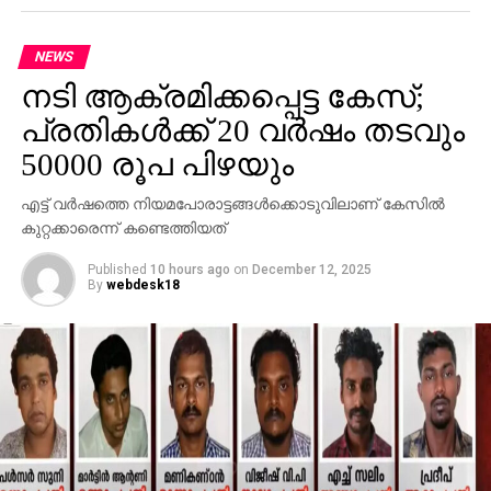
മിസൈല്‍ പരീക്ഷണം
DON'T MISS
NEWS
കോഴിക്കോട് ബൈപ്പാസില്‍ വാഹനാപകടം:
പാലക്കാട് സ്വദേശി മരിച്ചു
നടി ആക്രമിക്കപ്പെട്ട കേസ്;
പ്രതികള്‍ക്ക് 20 വര്‍ഷം തടവും
50000 രൂപ പിഴയും
എട്ട് വര്‍ഷത്തെ നിയമപോരാട്ടങ്ങള്‍ക്കൊടുവിലാണ് കേസില്‍
കുറ്റക്കാരെന്ന് കണ്ടെത്തിയത്
Published
10 hours ago
on
December 12, 2025
By
webdesk18