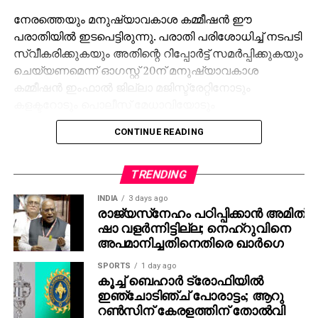
നേരത്തെയും മനുഷ്യാവകാശ കമ്മീഷന്‍ ഈ
പരാതിയില്‍ ഇടപെട്ടിരുന്നു. പരാതി പരിശോധിച്ച് നടപടി
സ്വീകരിക്കുകയും അതിന്റെ റിപ്പോര്‍ട്ട് സമര്‍പ്പിക്കുകയും
ചെയ്യണമെന്ന് ഓഗസ്റ്റ് 20ന് മനുഷ്യാവകാശ
കമ്മീഷന്‍ ഇംഫാല്‍ ജില്ലാ മജിസ്ട്രേറ്റിനോടും
കളക്ടറോടും പൊലീസ് മേധാവിയോടും
ആവശ്യപ്പെട്ടിരുന്നു. സെപ്റ്റംബര്‍ ഒമ്പതിനാണ്
CONTINUE READING
ഇംഫാല്‍ പൊലീസ് മേധാവി മനുഷ്യാവകാശ കമ്മീഷന്
മറുപടി നല്‍കിയത്. ഇക്കാര്യം തങ്ങളുടെ അധികാര
പരിധിയില്‍ അല്ലെന്നും കാങ്പോക്പി ജില്ലയുടെ
TRENDING
അധികാര പരിധിയിലാണ് വരുന്നതെന്നുമായിരുന്നു
INDIA
3 days ago
പൊലീസ് മേധാവിയുടെ മറുപടി.
രാജ്യസ്‌നേഹം പഠിപ്പിക്കാന്‍ അമിത്
ഷാ വളര്‍ന്നിട്ടില്ല; നെഹ്‌റുവിനെ
അപമാനിച്ചതിനെതിരെ ഖാര്‍ഗെ
SPORTS
1 day ago
കൂച്ച് ബെഹാര്‍ ട്രോഫിയില്‍
ഇഞ്ചോടിഞ്ച് പോരാട്ടം; ആറു
റണ്‍സിന് കേരളത്തിന് തോല്‍വി