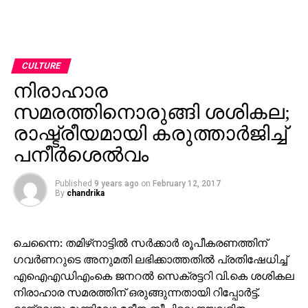
CULTURE
നിരാഹാര
സമരത്തിനൊരുങ്ങി ശശികല;
രാഷ്ട്രീയമായി കരുത്താര്‍ജിച്ച്
പനീര്‍ശെല്‍വം
Published
9 years ago
on
February 12, 2017
By
chandrika
ചെന്നൈ: തമിഴ്‌നാട്ടില്‍ സര്‍ക്കാര്‍ രൂപീകരണത്തിന്
ഗവര്‍ണറുടെ അനുമതി ലഭിക്കാത്തതില്‍ പ്രതിഷേധിച്ച്
എഐഎഡിഎംകെ ജനറല്‍ സെക്രട്ടറി വി.കെ ശശികല
നിരാഹാര സമരത്തിന് ഒരുങ്ങുന്നതായി റിപ്പോര്‍ട്ട്.