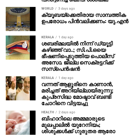
WORLD
3 days ago
ക്യൂബയ്ക്കെതിരായ സാമ്പത്തിക
ഉപരോധം പിന്‍വലിക്കണം: യു.എന്‍
KERALA
1 day ago
ശബരിമലയില്‍ നിന്ന് ഡ്യൂട്ടി
കഴിഞ്ഞ് വാ..; സി.പി.ഒയെ
ഭീഷണിപ്പെടുത്തിയ പൊലീസ്
അസോ. ജില്ല സെക്രട്ടറിക്ക്
സസ്‌പെന്‍ഷന്‍
KERALA
1 day ago
വന്നത് ആളൂരിനെ കാണാന്‍,
മരിച്ചത് അറിയില്ലായിരുന്നു;
കുപ്രസിദ്ധ മോഷ്ടാവ് ബണ്ടി
ചോറിനെ വിട്ടയച്ചു
HEALTH
2 days ago
ബിഹാറിലെ അമ്മമാരുടെ
മുലപ്പാലിൽ യുറേനിയം;
ശിശുക്കൾക്ക് ​ഗുരുതര ആരോ​