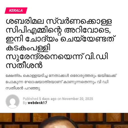
എടുത്തത്. ഇത് കഴിഞ്ഞ്, അദ്ദേഹം ഇരുവരുടെയും കൈ
പിടിച്ച് ഒരു മുറിയിലേക്ക് കൊണ്ടുപോയി കതക് അടച്ചു.
KERALA
വെറും അഞ്ച് മിനിറ്റിനുള്ളില്‍ തന്നെ എല്ലാ
ശബരിമല സ്വര്‍ണക്കൊള്ള
പ്രശ്‌നങ്ങളും പരിഹരിച്ചതായി അദ്ദേഹം പറയുന്നു.
സിപിഎമ്മിന്റെ അറിവോടെ,
തുടര്‍ന്ന് മൂവരും ചിരിച്ചുകൊണ്ട് മുറിയില്‍ നിന്ന്
പുറത്തിറങ്ങുകയും, ‘എന്നാ തുടങ്ങാം’ എന്ന് മമ്മൂട്ടി
ഇനി ചോദ്യം ചെയ്യേണ്ടത്
മേജര്‍ രവിയോടു പറയുകയും ചെയ്തതായാണ്
കടകംപള്ളി
വെളിപ്പെടുത്തല്‍. മലയാള സിനിമയില്‍ ഏറ്റവും
സുരേന്ദ്രനെയെന്ന് വി.ഡി
കൃത്യവും സമയനിയമനമുള്ള നടന്‍
സതീശന്‍
മമ്മൂട്ടിയാണെന്നും, ചെറിയ വിഷമങ്ങള്‍ വന്നാലും അത്
കൈകാര്യം ചെയ്താല്‍ മതി എന്നും ശശി അയ്യന്‍ചിറ
ക്ഷേത്രം കൊള്ളയടിച്ച നേതാക്കള്‍ ഒരോരുത്തരും ജയിലേക്ക്
അഭിമുഖത്തില്‍ പറഞ്ഞു. മിഷന്‍ 90 ഡേയ്‌സ് ബോക്‌സ്
പോകുന്ന ഘോഷയാത്രയാണ് കാണുന്നതെന്നും വി ഡി
ഓഫീസില്‍ വലിയ വിജയം നേടിയില്ലെങ്കിലും
സതീശന്‍ പറഞ്ഞു.
ചിത്രത്തിന്റെ ലൊക്കേഷന്‍ ഓര്‍മ്മകളില്‍ ഈ
സംഭവത്തിന് പ്രത്യേക സ്ഥാനമുണ്ട്.
Published
5 days ago
on
November 20, 2025
By
webdesk17