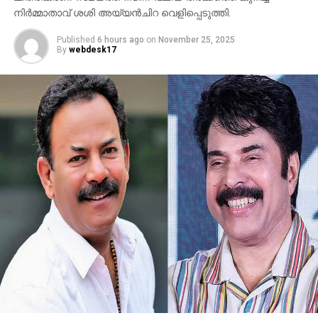
നിര്‍മ്മാതാവ് ശശി അയ്യന്‍ചിറ വെളിപ്പെടുത്തി.
Published
6 hours ago
on
November 25, 2025
By
webdesk17