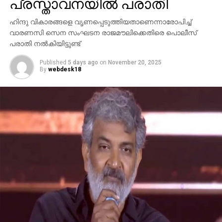
പ്രസ്താവനയില്‍ പരാതി
ഹിന്ദു വികാരങ്ങളെ വൃണപ്പെടുത്തിയതാണെന്നാരോപിച്ച്
വാരണസി സെന സംഘടന രാജമൗലിക്കെതിരെ പൊലീസ്
പരാതി നല്‍കിയിട്ടുണ്ട്
Published
5 days ago
on
November 20, 2025
By
webdesk18