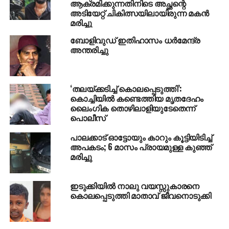
കവര്‍ചിത്രമായി ഉപയോഗിച്ചിട്ടുള്ളത്. ഇതിനുമുമ്പും
ആക്രമിക്കുന്നതിനിടെ അച്ഛന്റെ
അടിയേറ്റ് ചികിത്സയിലായിരുന്ന മകന്‍
പ്രതിഷേധവുമായി കരീം രംഗത്തെത്തിയിട്ടുണ്ട്.
മരിച്ചു
കാലിഗ്രാഫി വിദഗ്ധനായ കരീമിന്റെ എല്ലാ
പ്രതിഷേധങ്ങളും സാമൂഹ്യമാധ്യമങ്ങള്‍
ബോളിവുഡ് ഇതിഹാസം ധര്‍മേന്ദ്ര
അന്തരിച്ചു
ഏറ്റെടുത്തിട്ടുമുണ്ട്.
RELATED TOPICS:
DEATH
EXPLOSION
SYRIA
‘തലയ്ക്കടിച്ച് കൊലപ്പെടുത്തി’:
UP NEXT
കൊച്ചിയില്‍ കണ്ടെത്തിയ മൃതദേഹം
നാല്‍പാടി വാസു വധക്കേസ്: മുഖ്യമന്ത്രി കള്ള്
ലൈംഗിക തൊഴിലാളിയുടേതെന്ന്
കുടിച്ചവനെ പോലെ പുലമ്പുന്നുവെന്ന്
പൊലീസ്
കെ.സുധാകരന്‍
പാലക്കാട് ഓട്ടോയും കാറും കൂട്ടിയിടിച്ച്
DON'T MISS
അപകടം; 6 മാസം പ്രായമുള്ള കുഞ്ഞ്
കഷണ്ടിയുള്ള വരനെ വേണ്ടന്ന് വിവാഹവേദിയില്‍
മരിച്ചു
വധു: നിര്‍ധന യുവതിയെ വിവാഹം കഴിച്ച് വരന്‍
പ്രതികാരം തീര്‍ത്തു
ഇടുക്കിയില്‍ നാലു വയസ്സുകാരനെ
കൊലപ്പെടുത്തി മാതാവ് ജീവനൊടുക്കി