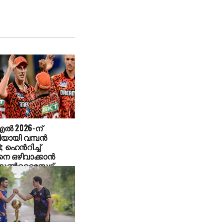
ൽ 2026-ന്
ിയായി വമ്പൻ
ൾ; ഹെൻറിച്ച്
െ ഒഴിവാക്കാൻ
ി സൺറൈസേഴ്സ്
ബാദ്