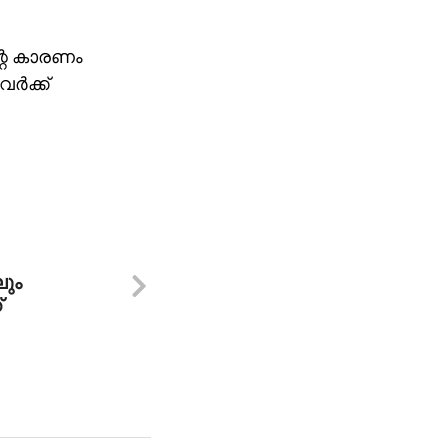
്റെ കാരണം
്‍ക്ക്
ലും
്