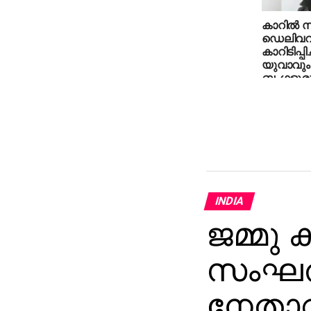
കാറില്‍ സ്
ഡെലിവറ
കാറിടിപ്പ
യുവാവും
ബംഗളൂരുവി
INDIA
ജമ്മു ക
സംഘത്
നേതാവ