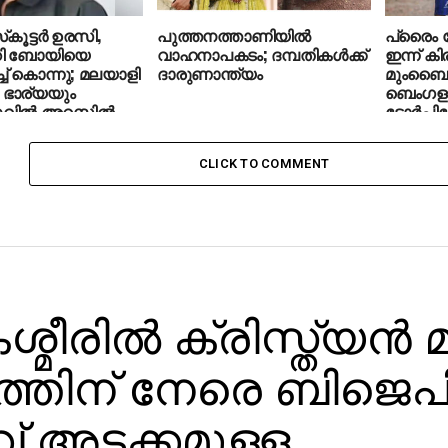
‌കൂട്ടര്‍ ഉരസി,
പുത്തനത്താണിയിൽ
പ്രൈം 
ി ബോയിയെ
വാഹനാപകടം; ദമ്പതികൾക്ക്
ഇന്ന് കി
ിച്ച് കൊന്നു; മലയാളി
ദാരുണാന്ത്യം
മുംബൈ മ
 ഭാര്യയും
ബെംഗള
ല്‍ അറസ്റ്റില്‍
ടോര്‍പ
CLICK TO COMMENT
ശ്മീരില്‍ ക്രിസ്ത്യന്
തിന് നേരെ ബിജെപ
് അടക്കമുള്ള