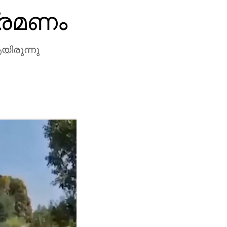
്രമണം
യിരുന്നു