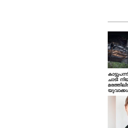
കാട്ടുപന
ചാടി: നിയ
മരത്തിലിടി
യുവാക്കള്‍