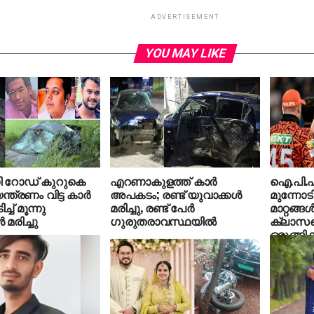
ADVERTISEMENT
YOU MAY LIKE
്നി റോഡ് കുറുകെ
എറണാകുളത്ത് കാര്‍
ഐ.പി.എ
ന്ത്രണം വിട്ട കാര്‍
അപകടം; രണ്ട് യുവാക്കള്‍
മുന്നോട
ച്ച് മൂന്നു
മരിച്ചു, രണ്ട് പേര്‍
മാറ്റങ്ങ
 മരിച്ചു
ഗുരുതരാവസ്ഥയില്‍
ക്ലാസന
ഒരുങ്ങ
ഹൈദരാ