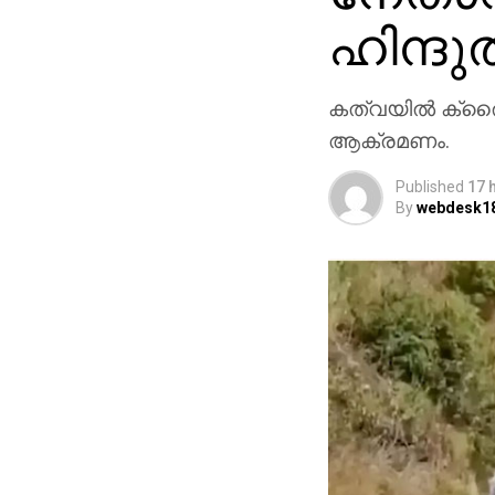
ഹിന്ദ
കത്വയില്‍ ക്രൈ
ആക്രമണം.
Published
17 
By
webdesk1