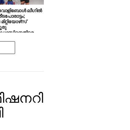
വോളിബോള്‍ ലീഗില്‍
രീടപോരാട്ടം;
ിറ്റിയോഴ്‌സ്
ൂരു
്പിഡോസിനെതിരെ
‍ മിഷനറി
ി