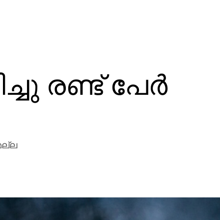
ചു രണ്ട് പേര്‍
മല്ല