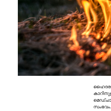
ഹൈദരാബാ
കാറിനുള
മെഡ്ചാല
സംഭവം. 