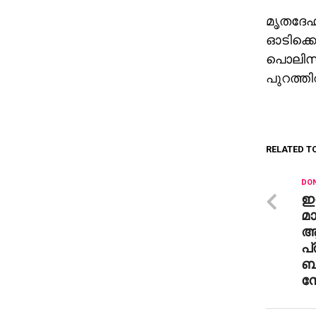
മൃതദേഹങ
ഓടിക്കൊ
പൊലിസ് 
പുറത്തി
RELATED T
DON
ഇന
മാ
ആവ
പ്
ബി
ന