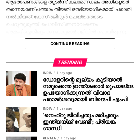
ആരോപണങ്ങളെ തുടര്‍ന്ന് കലാമണ്ഡലം അധികൃതര്‍
തന്നെയാണ് പത്താം തീയതി ഔദ്യോഗികമായി പരാതി
നല്‍കിയത്. കേസ് രജിസ്റ്റര്‍ ചെയ്തതോടെ
ചെറുതുരുത്തി പൊലീസ് അന്വേഷണം
ആരംഭിച്ചെങ്കിലും കനകകുമാര്‍ ഒളിവില്‍ പോയിരുന്നു.
CONTINUE READING
പ്രശ്നം വഷളായ സാഹചര്യത്തില്‍ കലാമണ്ഡലം
ഇയാളെ സേവനത്തില്‍ നിന്നും പുറത്താക്കി. വിവരം
ലഭിച്ചതിനെ തുടര്‍ന്ന് പൊലീസ് ചെന്നൈയില്‍ നടത്തിയ
TRENDING
അന്വേഷണത്തിലാണ് ഇയാളെ പിടികൂടിയത്. തുടര്‍ന്ന്
INDIA
1 day ago
പ്രതിയെ കോടതിയില്‍ ഹാജരാക്കി റിമാന്‍ഡ് ചെയ്തു.
ഡോളറിന്റെ മൂല്യം കൂടിയാല്‍
നമുക്കെന്ത ഇന്ത്യക്കാര്‍ രൂപയല്ലേ
ഉപയോഗിക്കുന്നത്: വിവാദ
പരാമര്‍ശവുമായി ബിജെപി എംപി
INDIA
1 day ago
‘നെഹ്റു ജീവിച്ചതും മരിച്ചതും
ഇന്ത്യയ്ക്ക് വേണ്ടി’; പ്രിയങ്ക
ഗാന്ധി
KERALA
1 day ago