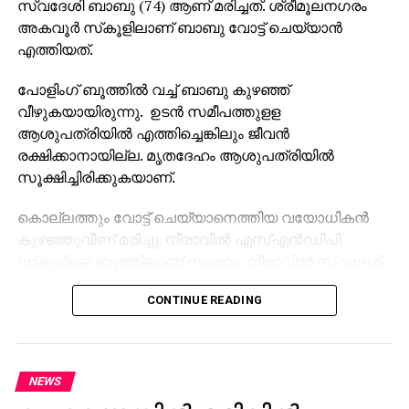
സ്വദേശി ബാബു (74) ആണ് മരിച്ചത്. ശ്രീമൂലനഗരം
അകവൂര്‍ സ്‌കൂളിലാണ് ബാബു വോട്ട് ചെയ്യാന്‍
എത്തിയത്.
പോളിംഗ് ബൂത്തില്‍ വച്ച് ബാബു കുഴഞ്ഞ്
വീഴുകയായിരുന്നു. ഉടന്‍ സമീപത്തുളള
ആശുപത്രിയില്‍ എത്തിച്ചെങ്കിലും ജീവന്‍
രക്ഷിക്കാനായില്ല. മൃതദേഹം ആശുപത്രിയില്‍
സൂക്ഷിച്ചിരിക്കുകയാണ്.
കൊല്ലത്തും വോട്ട് ചെയ്യാനെത്തിയ വയോധികന്‍
കുഴഞ്ഞുവീണ് മരിച്ചു. നീരാവില്‍ എസ്എന്‍ഡിപി
സ്‌കൂളിലെ ബൂത്തിലാണ് സംഭവം. നീരാവില്‍ സ്വദേശി
ശശിധരന്‍ (74) ആണ് മരിച്ചത്.
CONTINUE READING
ബൂത്തില്‍ കുഴഞ്ഞുവീണ വയോധികനെ മതിലില്‍ മാതാ
ഹോസ്പിറ്റലില്‍ എത്തിച്ചെങ്കിലും മരിച്ചിരുന്നു.
മൃതദേഹം ആശുപത്രിയില്‍ സൂക്ഷിച്ചിരിക്കുകയാണ്.
NEWS