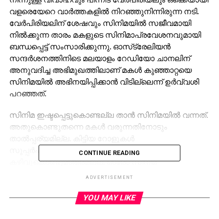
വളരെയേറെ വാര്‍ത്തകളില്‍ നിറഞ്ഞുനിന്നിരുന്ന നടി.
വേര്‍പിരിയലിന് ശേഷവും സിനിമയില്‍ സജീവമായി
നില്‍ക്കുന്ന താരം മകളുടെ സിനിമാപ്രവേശനവുമായി
ബന്ധപ്പെട്ട് സംസാരിക്കുന്നു. ഓസ്‌ട്രേലിയന്‍
സന്ദര്‍ശനത്തിനിടെ മലയാളം റേഡിയോ ചാനലിന്
അനുവദിച്ച അഭിമുഖത്തിലാണ് മകള്‍ കുഞ്ഞാറ്റയെ
സിനിമയില്‍ അഭിനയിപ്പിക്കാന്‍ വിടില്ലെന്ന് ഉര്‍വ്വശി
പറഞ്ഞത്.
സിനിമ ഇഷ്ടപ്പെട്ടുകൊണ്ടല്ല താന്‍ സിനിമയില്‍ വന്നത്.
അതുകൊണ്ടുതന്നെ മകള്‍ വരുന്നതിനോടും
താല്‍പ്പര്യമില്ല. കിട്ടിയ റോളുകള്‍
സൂപ്പര്‍ഹിറ്റുകളായത് തന്റെ മാത്രം
CONTINUE READING
കഴിവുകൊണ്ടുമാത്രമല്ല. ഓരോ സിനിമ
കഴിയുമ്പോഴും പറയുമായിരുന്നു ഇതു കഴിഞ്ഞു
ADVERTISEMENT
കോളേജില്‍ പോകും, ഇനി താന്‍ അഭിനയിക്കില്ല,
എന്നൊക്കെ. പക്ഷേ സംഭവിച്ചത് മറിച്ചാണെന്നും
YOU MAY LIKE
ഉര്‍വ്വശി പറയുന്നു.