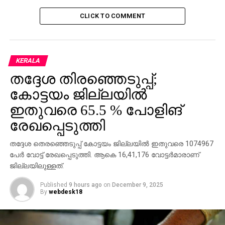
ജീവിതത്തില്‍ സംഭവിച്ച വിവാദങ്ങളെക്കുറിച്ച്
CLICK TO COMMENT
ചോദിച്ചപ്പോള്‍ അതൊരിക്കല്‍ തുറന്നെഴുതുമെന്നും,
ആത്മകഥയില്‍ ഉണ്ടായിരിക്കുമെന്നും താരം
വ്യക്തമാക്കി. നടന്‍ മനോജ് കെ ജയനായിരുന്നു
ഉര്‍വ്വശിയുടെ ആദ്യഭര്‍ത്താവ്.
KERALA
തദ്ദേശ തിരഞ്ഞെടുപ്പ്;
RELATED TOPICS:
കോട്ടയം ജില്ലയില്‍
UP NEXT
ഇതുവരെ 65.5 % പോളിങ്
ദുബൈ കനാലില്‍ വെള്ളം തുറന്നുവിട്ടു
രേഖപ്പെടുത്തി
DON'T MISS
യു.എസ് യുദ്ധവിരുദ്ധ പ്രവര്‍ത്തകന്‍ ടോം
തദ്ദേശ തെരഞ്ഞെടുപ്പ് കോട്ടയം ജില്ലയില്‍ ഇതുവരെ 1074967
ഹൈഡന്‍ അന്തരിച്ചു
പേര്‍ വോട്ട് രേഖപ്പെടുത്തി. ആകെ 16,41,176 വോട്ടര്‍മാരാണ്
ജില്ലയിലുള്ളത്.
Published
9 hours ago
on
December 9, 2025
By
webdesk18