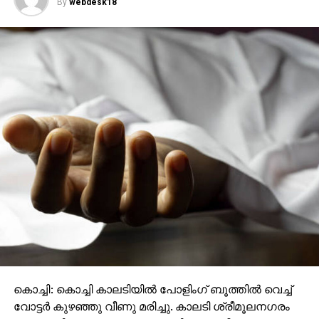
By
webdesk18
പള്ളം:64.76 %
വൈക്കം: 72.6%
കടുത്തുരുത്തി: 66.7%
കൊച്ചി: കൊച്ചി കാലടിയില്‍ പോളിംഗ് ബൂത്തില്‍ വെച്ച്
വോട്ടര്‍ കുഴഞ്ഞു വീണു മരിച്ചു. കാലടി ശ്രീമൂലനഗരം