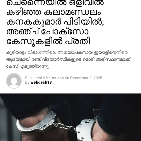
ചെന്നൈയില്‍ ഒളിവില്‍
കഴിഞ്ഞ കലാമണ്ഡലം
കനകകുമാര്‍ പിടിയില്‍;
അഞ്ച് പോക്സോ
കേസുകളില്‍ പ്രതി
കൂടിയാട്ടം വിഭാഗത്തിലെ അധ്യാപകനായ ഇയാളിനെതിരെ
ആദ്യമായി രണ്ട് വിദ്യാര്‍ത്ഥികളുടെ മൊഴി അടിസ്ഥാനമാക്കി
കേസ് എടുത്തിരുന്നു.
Published
9 hours ago
on
December 9, 2025
By
webdesk18