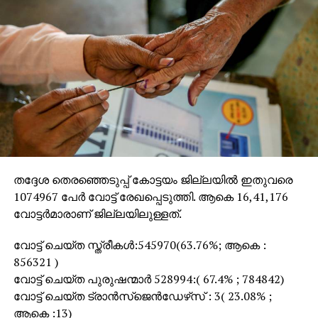
തദ്ദേശ തെരഞ്ഞെടുപ്പ് കോട്ടയം ജില്ലയില്‍ ഇതുവരെ
1074967 പേര്‍ വോട്ട് രേഖപ്പെടുത്തി. ആകെ 16,41,176
വോട്ടര്‍മാരാണ് ജില്ലയിലുള്ളത്.
വോട്ട് ചെയ്ത സ്ത്രീകള്‍:545970(63.76%; ആകെ :
856321 )
വോട്ട് ചെയ്ത പുരുഷന്മാര്‍ 528994:( 67.4% ; 784842)
വോട്ട് ചെയ്ത ട്രാന്‍സ്‌ജെന്‍ഡേഴ്‌സ് : 3( 23.08% ;
ആകെ :13)