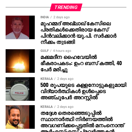
ഹയർസെക്കൻഡറി മദ്രസയിൽ മീലാദ്
TRENDING
ഫെസ്റ്റിനോടനുബന്ധിച്ച് വിദ്യാർത്ഥികൾ സംഘടിപ്പിച്ച
INDIA
2 days ago
ഹാന്റി ക്രാഫ്റ്റ് എക്സ്പോയിൽ വിവിധ നിർമ്മിതികൾ
മുഹമ്മദ് അഖ്‌ലാഖ് കേസിലെ
പ്രദർശിപ്പിച്ചു. എക്സ്പോ ശറഫുൽ ഇസ്ലാം സഭ
പ്രതികള്‍ക്കെതിരായ കേസ്
മൗവഞ്ചേരി മഹല്ല് കമ്മിറ്റി പ്രസിഡൻറ് സി എച്ച്
പിന്‍വലിക്കാന്‍ യു.പി. സര്‍ക്കാര്‍
ആർ ഹാരിസ് ഹാജി ഉദ്ഘാടനം ചെയ്തു. എക്സ്പോ
നീക്കം തുടങ്ങി
വീക്ഷിക്കാൻ നൂറുകണക്കിന് പേരാണ് എക്സ്പോ
GULF
4 hours ago
പവലിയനിൽ എത്തിയത്.
മക്കമദീന ഹൈവേയില്‍
ഭീകരാപകടം: ഉംറ ബസ് കത്തി, 40
പേര്‍ മരിച്ചു
KERALA
2 days ago
500 രൂപയുടെ കള്ളനോട്ടുകളുമായി
വിദ്യാര്‍ത്ഥികള്‍ ഉള്‍പ്പെടെ
അഞ്ചുപേര്‍ അറസ്റ്റില്‍
KERALA
2 days ago
തദ്ദേശ തെരഞ്ഞെടുപ്പില്‍
സ്ഥാനാര്‍ത്ഥി നിര്‍ണയത്തില്‍
അവഗണിക്കപ്പെട്ടതില്‍ മനംനൊന്ത്
ആര്‍എസ്എസ് പ്രവര്‍ത്തകന്‍