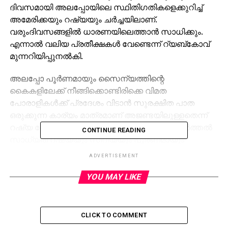
ദിവസമായി അലപ്പോയിലെ സ്ഥിതിഗതികളെക്കുറിച്ച്
അമേരിക്കയും റഷ്യയും ചര്‍ച്ചയിലാണ്.
വരുംദിവസങ്ങളില്‍ ധാരണയിലെത്താന്‍ സാധിക്കും.
എന്നാല്‍ വലിയ പ്രതീക്ഷകള്‍ വേണ്ടെന്ന് റ്യബ്‌കോവ്
മുന്നറിയിപ്പുനല്‍കി.
അലപ്പോ പൂര്‍ണമായും സൈന്യത്തിന്റെ
കൈകളിലേക്ക് നീങ്ങിക്കൊണ്ടിരിക്കെ വിമത
പോരാളികള്‍ക്ക് പ്രദേശം വിടാന്‍ സുരക്ഷിത പാത
ഒരുക്കുന്ന കാര്യം മാത്രമാണ് അജണ്ടയിലുള്ളതെന്ന്
റഷ്യ നേരത്തെ വ്യക്തമാക്കിയിട്ടുണ്ട്. വെടിനിര്‍ത്തല്‍
CONTINUE READING
സാധ്യത റഷ്യയും സിറിയയും പൂര്‍ണമായും
തള്ളിയിരിക്കുകയാണ്. ഹംബര്‍ഗില്‍ റഷ്യന്‍
ADVERTISEMENT
വിദേശകാര്യ മന്ത്രി സെര്‍ജി ലാവ്‌റോവും യു.എസ്
സ്‌റ്റേറ്റ് സെക്രട്ടി ജോണ്‍ കെറിയും ഇന്നലെ കൂടിക്കാഴ്ച
YOU MAY LIKE
നടത്തി. ബുധനാഴ്ച ഇരുവരും ഫോണില്‍
സംസാരിച്ചിരുന്നു. അലപ്പോയുടെ ചരിത്രപ്രധാന
ഹൃദയഭൂമിയായ ഓള്‍ഡ് സിറ്റിയില്‍നിന്ന് വിതര്‍
CLICK TO COMMENT
പിന്മാറിയിട്ടുണ്ട്. പ്രസിഡന്റ് ബഷാറുല്‍ അസദിന്റെ