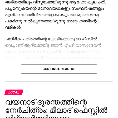
അര്‍ഥത്തിലും വിസ്മയമായിരുന്നു ആ മഹാ കുലപതി.
പച്ചമനുഷ്യന്റെ മനോവ്യഥകളും സംഘര്‍ഷങ്ങളും
എല്ലാ ഭാവതീവ്രതകളോടെയും തലമുറകള്‍ക്കു
പകര്‍ന്നു നല്‍കുന്നതായിരുന്നു അദ്ദേഹത്തിന്റെ
വരികള്‍.
ചന്ദ്രിക പത്രത്തിന്റെ കോഴിക്കോട്ടെ ഓഫീസില്‍
വെച്ചാണ് ആദ്യമായിട്ട് ഞാന്‍ എം.ടി വാസുദേവന്‍
നായരെ കാണുന്നത്. മുസ്ലിം ലീഗിന്റെ മുന്‍കാല
നേതാവും യൂത്ത്ലീഗ് സ്ഥാപക നേതാവുമായിരുന്ന
കെ.കെ മുഹമ്മദ് സാഹിബിന്റെ കൂടെയായിരുന്ന
CONTINUE READING
അന്നത്തെ കാഴ്ച. മലയാളക്കരയുടെ തലമുതിര്‍ന്ന
എഴുത്തുകാരന്‍ എന്ന നിലക്ക് അദ്ദേഹത്തിന്റെ മാര്‍ഗ്ഗ
നിര്‍ദ്ദേശങ്ങള്‍ സമുദായത്തിന്റെ അക്ഷരവെളിച്ച
പ്രയാണങ്ങള്‍ക്ക് എന്നും കരുത്തായിരുന്നു. പഠന
LOCAL
കാലത്തേ ആ മഹാപ്രതിഭയുടെ എഴുത്തിന്റെ
വയനാട് ദുരന്തത്തിന്റെ
ലോകത്തിലൂടെ സഞ്ചരിക്കാന്‍ വലിയ
താല്‍പര്യമായിരുന്നു. ഒമ്പതാം ക്ലാിസില്‍ സ്‌കൂളില്‍
നേർചിത്രം: മീലാദ് ഫെസ്റ്റിൽ
പഠിക്കുമ്പോള്‍ എം.ടി പങ്കെടുക്കുന്ന കാണാനായി മാത്രം