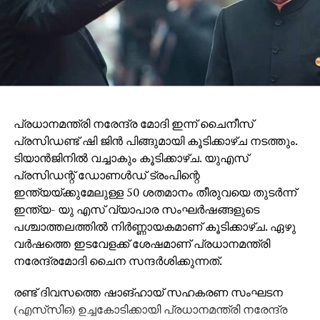
ചികിത്സ ആവശ്യമുള്ളവരുമായ 150 സിവിലിയന്മാരെ
ബുധനാഴ്ച രാത്രി അന്താരാഷ്ട്ര റെഡ്‌ക്രോസ്
ഒഴിപ്പിച്ചു.
RELATED TOPICS:
UP NEXT
പ്രധാനമന്ത്രി നരേന്ദ്ര മോദി ഇന്ന് ചൈനീസ്
ബാങ്കില്‍ നിക്ഷേപിച്ചാല്‍ കള്ളപ്പണം നിറം
മാറില്ലെന്ന് അരുണ്‍ ജെയ്റ്റ്‌ലി
പ്രസിഡണ്ട് ഷി ജിൻ പിങ്ങുമായി കൂടിക്കാഴ്ച നടത്തും.
ടിയാൻജിനിൽ വച്ചാകും കൂടിക്കാഴ്ച. യുഎസ്
DON'T MISS
പ്രസിഡന്റ് ഡോണൾഡ് ട്രംപിന്റെ
യൂത്ത് ലീഗ് പ്രവര്‍ത്തകന്റെ കൊല:
മുഖ്യപ്രതിയടക്കം രണ്ടു പേര്‍ അറസ്റ്റില്‍
ഇന്ത്യയ്ക്കുമേലുള്ള 50 ശതമാനം തീരുവയെ തുടർന്ന്
ഇന്ത്യ- യു എസ് വ്യാപാര സംഘർഷങ്ങളുടെ
പശ്ചാത്തലത്തിൽ നിർണ്ണായകമാണ് കൂടിക്കാഴ്ച. ഏഴു
വർഷത്തെ ഇടവേളക്ക് ശേഷമാണ് പ്രധാനമന്ത്രി
നരേന്ദ്രമോദി ചൈന സന്ദർശിക്കുന്നത്.
രണ്ട് ദിവസത്തെ ഷാങ്ഹായ് സഹകരണ സംഘടന
(എസ്‌സി‌ഒ) ഉച്ചകോടിക്കായി പ്രധാനമന്ത്രി നരേന്ദ്ര