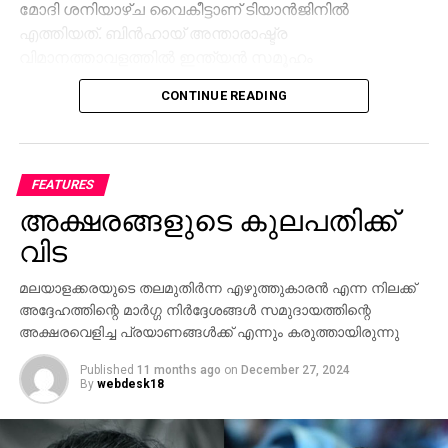
മോദി ശനിയാഴ്ച വൈകീട്ടാണ് ടിയാൻജിനിൽ
എത്തിയത്. ബിൻഹായ് അന്താരാഷ്ട്ര
വിമാനത്താവളത്തിൽ ഇന്ത്യൻ സമൂഹം
നരേന്ദ്രമോദിയ്ക്ക് ഊഷ്മള സ്വീകരണം നൽകി. 2020
CONTINUE READING
ലെ ഗാൽവാൻ താഴ്‌വരയിലെ
സംഘർഷത്തിനുശേഷമുള്ള ബന്ധം
മെച്ചപ്പെടുത്തുന്നതിലും, വ്യാപാരത്തിലും പ്രാദേശിക
സ്ഥിരതയിലും സഹകരണം വർധിപ്പിക്കുന്നതിനുമുള്ള
FEATURES
തീരുമാനങ്ങൾ സന്ദർശനത്തിനിടയിൽ ഉണ്ടാകും
അക്ഷരങ്ങളുടെ കുലപതിക്ക്
എന്നാണ് പ്രതീക്ഷിക്കുന്നത്.
വിട
രണ്ട് പ്രധാന സമ്പദ്‌വ്യവസ്ഥകളായ ഇന്ത്യയും
മലയാളക്കരയുടെ തലമുതിര്‍ന്ന എഴുത്തുകാരന്‍ എന്ന നിലക്ക്
ചൈനയും ലോക സാമ്പത്തിക ക്രമത്തിൽ സ്ഥിരത
അദ്ദേഹത്തിന്റെ മാര്‍ഗ്ഗ നിര്‍ദ്ദേശങ്ങള്‍ സമുദായത്തിന്റെ
കൈവരിക്കുന്നതിന് ഒരുമിച്ച് പ്രവർത്തിക്കേണ്ടത്
അക്ഷരവെളിച്ച പ്രയാണങ്ങള്‍ക്ക് എന്നും കരുത്തായിരുന്നു
പ്രധാനമാണെന്ന് സന്ദർശനത്തിനു മുൻപായി ജപ്പാൻ
മാധ്യമത്തിനു നൽകിയ അഭിമുഖത്തിൽ പ്രധാനമന്ത്രി
Published
11 months ago
on
December 27, 2024
By
webdesk18
പറഞ്ഞു.