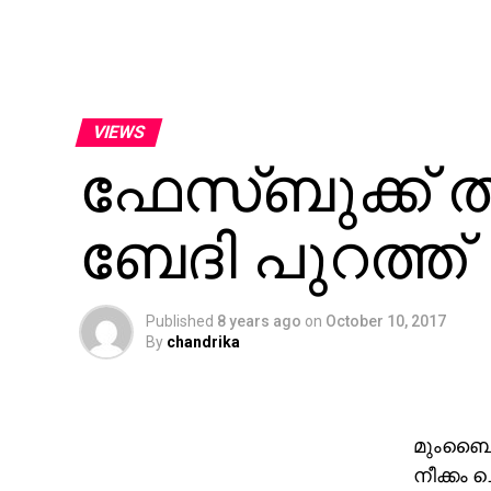
VIEWS
ഫേസ്ബുക്ക് തല
ബേദി പുറത്ത്
Published
8 years ago
on
October 10, 2017
By
chandrika
മുംബൈ: 
നീക്കം 