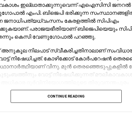
വകാശം ഇല്ലാതാക്കുന്നുവെന്ന് എഐസിസി ജനറല്‍ സ
പാല്‍ എംപി. ബിജെപി ഭരിക്കുന്ന സംസ്ഥാനങ്ങളില
ുന്ന ജനാധിപത്യധ്വംസനം കേരളത്തില്‍ സിപിഎം
ിക്കുകയാണ്. പരാജയഭീതിയാണ് ബിജെപിയെയും സിപ
തെന്നും കെസി വേണുഗോപാല്‍ പറഞ്ഞു.
 അനുകൂല നിലപാട് സ്വീകരിച്ചതിനാലാണ് സംവിധാ
ോട്ട് നിഷേധിച്ചത്. കോഴിക്കോട് കോര്‍പറേഷന്‍ തെരഞ്ഞ
ാനാര്‍ത്ഥിയാണ് വിനു. മുന്‍ തെരഞ്ഞെടുപ്പുകളില്‍ വ
ുടുംബത്തിനും വോട്ട് നിഷേധിക്കുന്നത് മൗലികാവകാ
അധികാര ദുര്‍വിനിയോഗത്തിലൂടെ തിരുവനന്തപുരം
ിലെ മുട്ടട വാര്‍ഡില്‍ യുഡിഎഫിന് വേണ്ടി മത്സരിക്കു
CONTINUE READING
്ടില്ലെന്ന് വരുത്തിതീര്‍ത്ത് അവരുടെ സ്ഥാനാര്‍ത്ഥിത്
ിപിഎം ശ്രമിച്ചത്. സിപിഎമ്മിന്റെ നീചരാഷ്ട്രീയം ബ
കനത്ത പ്രഹരം നല്‍കി നടത്തിയ നിരീക്ഷണം അങ്ങേ
മാണ്.ജനാധിപത്യ മൂല്യങ്ങള്‍ ഉയര്‍ത്തിപ്പിടിക്കണമെ
 ഹൈക്കോടതി ഇതിലൂടെ നല്‍കിയതെന്നും കെസി വ