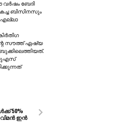
 വര്‍ഷം ബേദി
 മികച്ച ബിസിനസും
് എല്ലാ
ിര്‍തിഗ
്റെ സൗത്ത് ഏഷ്യ
ബുക്കിലെത്തിയത്.
 യുഎസ്
്കുന്നത്
്‍ക്ക് 50%
മന്‍ ഇന്‍