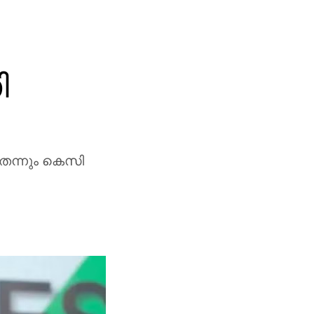
ി
െന്നും കെസി