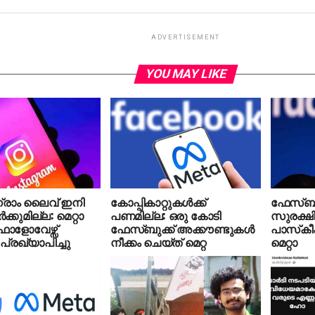
ADVERTISEMENT
YOU MAY LIKE
റാഗ്രാം ലൈവ് ഇനി
കോപ്പികാറ്റുകള്‍ക്ക്
ഫേസ്ബു
ക്കുമില്ല: മെറ്റാ
പണമില്ല: ഒരു കോടി
സുരക്ഷി
ോളോവേഴ്സ്
ഫേസ്ബുക്ക് അക്കൗണ്ടുകള്‍
പാസ്‌കീക
പ്രഖ്യാപിച്ചു
നീക്കം ചെയ്ത് മെറ്റ
മെറ്റാ