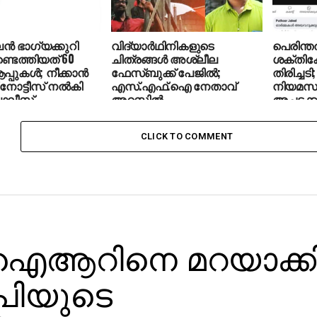
ഭാഗ്യക്കുറി
വിദ്യാര്‍ഥിനികളുടെ
പെരിന്ത
 കണ്ടെത്തിയത് 60
ചിത്രങ്ങള്‍ അശ്ലീല
ശക്തികേ
പ്പുകൾ; നീക്കാൻ
ഫേസ്ബുക്ക് പേജില്‍;
തിരിച്ചടി
 നോട്ടീസ് നൽകി
എസ്.എഫ്.ഐ നേതാവ്
നിയമസഭാ
ൊലീസ്
അറസ്റ്റിൽ
അച്ചടക്ക
നേതാവിന
പോസ്റ്റ്
CLICK TO COMMENT
ഐആറിനെ മറയാക്കി
പിയുടെ