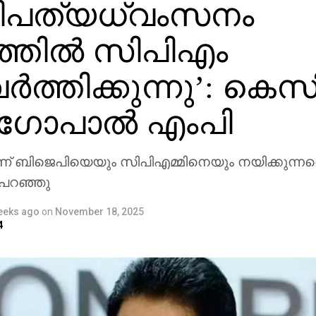
ിപത്യധ്വംസനം
്തില്‍ സിപിഎം
‍ത്തിക്കുന്നു’: കെസ
ോപാല്‍ എംപി
 ബിജെപിയെയും സിപിഎമ്മിനെയും നയിക്കുന്നത
പറഞ്ഞു
eeks ago
on
November 18, 2025
4