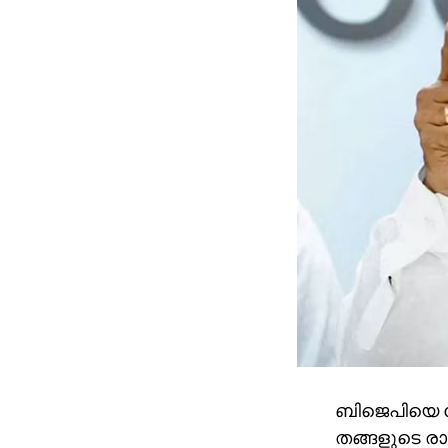
ബിജെപിയെ 
തങ്ങളുടെ രാഷ