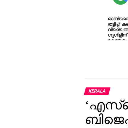
ഓൺലൈൻ 
തട്ടിപ്പ്:
വ്യാജ ആ
ഗൂഗിളിന്
കേരള പ
KERALA
‘എസ്‌
ബിജെ