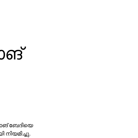
ാങ്
മാങ് ബേദിയെ
 നിയമിച്ചു.