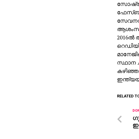
സോഷ്യല്
ഫേസ്ബുക
സേവനവും
ആശംസകളു
2016ല്‍
റെഡിയി
മാനേജിങ
സ്ഥാന ച
കഴിഞ്ഞാ
ഇന്ത്യ
RELATED T
DON
ഗു
ഇന