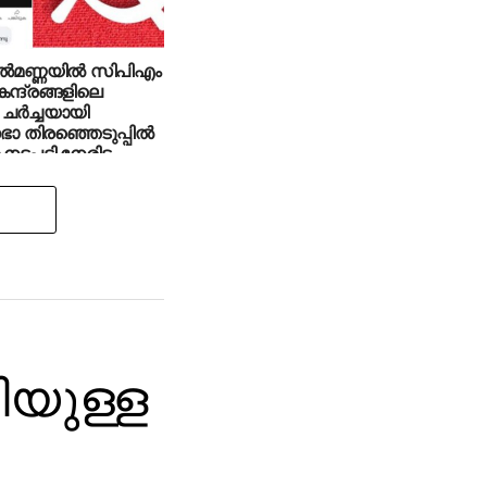
ല്‍മണ്ണയില്‍ സിപിഎം
ന്ദ്രങ്ങളിലെ
; ചര്‍ച്ചയായി
 തിരഞ്ഞെടുപ്പില്‍
 നടപടി നേരിട്ട
്‍റെ ഫേസ്ബുക്ക്
യുള്ള