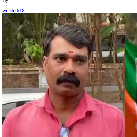
By
webdesk18