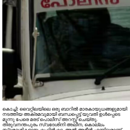
കൊച്ചി: വൈറ്റിലയിലെ ഒരു ബാറില്‍ മാരകായുധങ്ങളുമായി
നടത്തിയ അക്രമവുമായി ബന്ധപ്പെട്ട് യുവതി ഉള്‍പ്പെടെ
മൂന്നു പേരെ മരട് പൊലീസ് അറസ്റ്റ് ചെയ്തു.
തിരുവനന്തപുരം സ്വദേശിനി അലീന, കൊല്ലം
സ്വദേശികളായ ഷഹിന്‍ഷാ, അല്‍ അമീന്‍ എന്നിവരാണ്