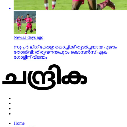
News
3 days ago
സൂപ്പര്‍ ലീഗ് കേരള: കൊച്ചിക്ക് തുടര്‍ച്ചയായ ഏഴാം
തോല്‍വി; തിരുവനന്തപുരം കൊമ്പന്‍സ് ഏക
ഗോളിന് വിജയം
Home