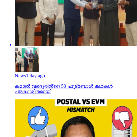
News
1 day ago
കമാൽ വരദൂരിൻ്റെ 50 ഫുട്ബോൾ കഥകൾ
പ്രകാശിതമായി