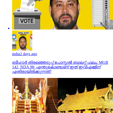
india
2 days ago
ബീഹാർ തിരഞ്ഞെടുപ്പ് പോസ്റ്റൽ ബാലറ്റ് ഫലം: MGB
142, NDA 98; എന്തുകൊണ്ടാണ് ഇത് ഇവിഎമ്മിന്
എതിരായിരിക്കുന്നത്?