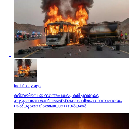
india
1 day ago
മദീനയിലെ ബസ് അപകടം; മരിച്ചവരുടെ
കുടുംബങ്ങള്‍ക്ക് അഞ്ച് ലക്ഷം വീതം ധനസഹായം
നല്‍കുമെന്ന് തെലങ്കാന സര്‍ക്കാര്‍