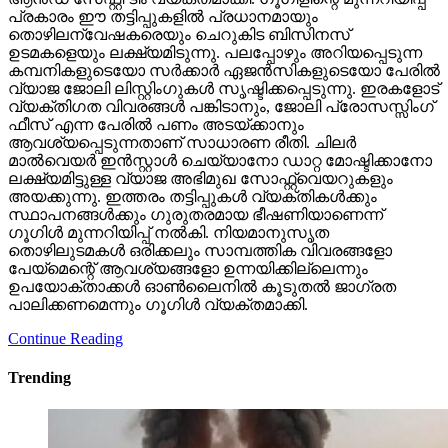
പ്രകാരം ഈ തട്ടിപ്പുകളില്‍ പ്രധാനമായും
തൊഴിലന്വേഷകരെയും ചെറുകിട ബിസിനസ്
ഉടമകളെയും ലക്ഷ്യമിടുന്നു. പലപ്പോഴും അറിയപ്പെടുന്ന
കമ്പനികളുടെയോ സര്‍ക്കാര്‍ ഏജന്‍സികളുടെയോ പേരില്‍
വ്യാജ ജോലി ലിസ്റ്റിംഗുകള്‍ സൃഷ്ടിക്കപ്പെടുന്നു. ഇരകളോട്
വ്യക്തിഗത വിവരങ്ങള്‍ പങ്കിടാനും, ജോലി പ്രോസസ്സിംഗ്
ഫീസ് എന്ന പേരില്‍ പണം അടയ്ക്കാനും
ആവശ്യപ്പെടുന്നതാണ് സാധാരണ രീതി. ചിലര്‍
മാല്‍വെയര്‍ ഇന്‍സ്റ്റാള്‍ ചെയ്യാനോ ഡാറ്റ മോഷ്ടിക്കാനോ
ലക്ഷ്യമിട്ടുള്ള വ്യാജ അഭിമുഖ സോഫ്റ്റ്‌വെയറുകളും
അയക്കുന്നു. ഇത്തരം തട്ടിപ്പുകള്‍ വ്യക്തികള്‍ക്കും
സ്ഥാപനങ്ങള്‍ക്കും ഗുരുതരമായ ഭീഷണിയാണെന്ന്
ഗൂഗിള്‍ മുന്നറിയിപ്പ് നല്‍കി. നിയമാനുസൃത
തൊഴിലുടമകള്‍ ഒരിക്കലും സാമ്പത്തിക വിവരങ്ങളോ
പേയ്‌മെന്റെ് ആവശ്യങ്ങളോ ഉന്നയിക്കില്ലെന്നും
ഉപയോക്താക്കള്‍ ഓണ്‍ലൈനില്‍ കൂടുതല്‍ ജാഗ്രത
പാലിക്കണമെന്നും ഗൂഗിള്‍ വ്യക്തമാക്കി.
Continue Reading
Trending