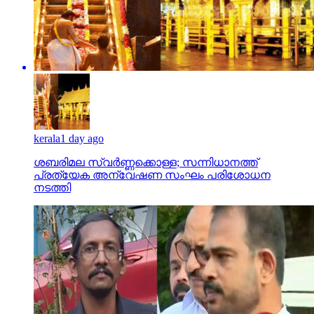
kerala
1 day ago
ശബരിമല സ്വര്‍ണ്ണക്കൊള്ള; സന്നിധാനത്ത്
പ്രത്യേക അന്വേഷണ സംഘം പരിശോധന
നടത്തി