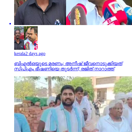
kerala
2 days ago
ബിഎല്‍ഒയുടെ മരണം; അനീഷ് ജീവനൊടുക്കിയത്
സിപിഎം ഭീഷണിയെ തുടര്‍ന്ന്; രജിത് നാറാത്ത്