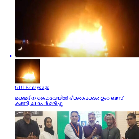
GULF
2 days ago
മക്കമദീന ഹൈവേയില്‍ ഭീകരാപകടം: ഉംറ ബസ്
കത്തി, 40 പേര്‍ മരിച്ചു