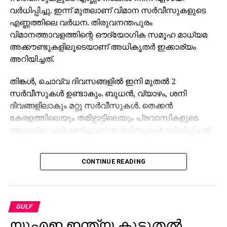
വർധിപ്പിച്ചു. ഇന്ന് മുതലാണ് വിമാന സർവീസുകളുടെ
എണ്ണത്തിലെ വർധന. തിരുവനന്തപുരം
വിമാനത്താവളത്തിന്റെ ഔദ്യോഗിക സമൂഹ മാധ്യമ
അക്കൗണ്ടുകളിലൂടെയാണ് അധികൃതർ ഇക്കാര്യം
അറിയിച്ചത്.
തിങ്കൾ, ചൊവ്വ ദിവസങ്ങളിൽ ഇനി മുതൽ 2
സർവീസുകൾ ഉണ്ടാകും. ബുധൻ, വ്യാഴം, ശനി
ദിവങ്ങളിലാകും മറ്റു സർവീസുകൾ. തെക്കൻ
കേരളത്തിലെയും തമിഴ്നാട്ടിലെയും പ്രവാസികളുടെ
ആവശ്യം പരിഗണിച്ചാണ് സർവീസുകൾ വർധിപ്പിച്ചത്.
CONTINUE READING
GULF
യുഎഇ ഇന്ത്യ കൂടുതല്‍