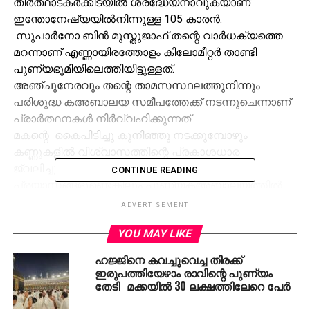
തീര്‍ത്ഥാടകര്‍ക്കിടയില്‍ ശ്രദ്ധേയനാവുകയാണ്
ഇന്തോനേഷ്യയില്‍നിന്നുള്ള 105 കാരന്‍.
സുപാര്‍നോ ബിന്‍ മുസ്തുജാഫ് തന്റെ വാര്‍ധക്യത്തെ
മറന്നാണ് എണ്ണായിരത്തോളം കിലോമീറ്റര്‍ താണ്ടി
പുണ്യഭൂമിയിലെത്തിയിട്ടുള്ളത്.
അഞ്ചുനേരവും തന്റെ താമസസ്ഥലത്തുനിന്നും
പരിശുദ്ധ കഅബാലയ സമീപത്തേക്ക് നടന്നുചെന്നാണ്
പ്രാര്‍ത്ഥനകള്‍ നിര്‍വ്വഹിക്കുന്നത്.
മകന്റെ കൈപിടിച്ചു കുനിഞ്ഞു നടക്കുമ്പോഴും
കണ്ണുകളില്‍ വിശ്വാസത്തിന്റെ പ്രകാശധാര
ജ്വലിച്ചുനില്‍ക്കുന്നു. വാര്‍ധക്യസഹചമായ
CONTINUE READING
പ്രയാസങ്ങളുണ്ടെങ്കിലും പുണ്യകഅബാലയത്തില്‍
എത്തുകയെന്ന ആഗ്രഹം നിറവേറ്റാനാണ് തന്റെ
ADVERTISEMENT
പിതാവ് വന്നതെന്ന് മകന്‍ ചന്ദ്രികയോട് പറഞ്ഞു.
YOU MAY LIKE
രാത്രി തറാവീഹും അതുകഴിഞ്ഞു അര്‍ധരാത്രി
ഖിയാമുല്ലൈലി നമസ്‌കാരത്തിനും കഅബാഷരീഫിന്
ഹജ്ജിനെ കവച്ചുവെച്ച തിരക്ക്
സമീപമെത്തും. പുലര്‍ച്ചെ മൂന്നുമണിയോടെ
ഇരുപത്തിയേഴാം രാവിന്റെ പുണ്യം
തേടി മക്കയില്‍ 30 ലക്ഷത്തിലേറെ പേർ
താമസിക്കുന്ന ഹോട്ടലില്‍ തിരിച്ചെത്തുന്ന ഇദ്ദേഹം
രാവിലെ നാലരയോടെ വീണ്ടും സുബ്ഹി