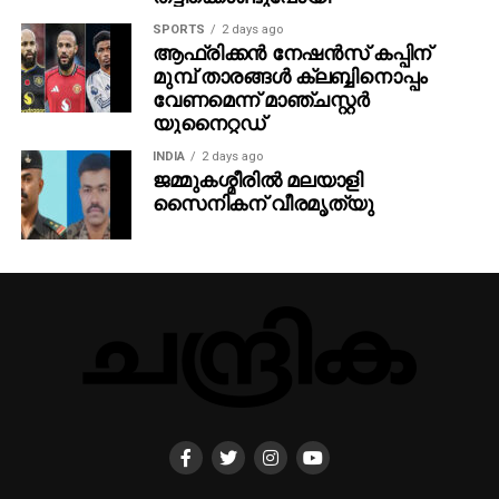
ധാരണയായി.
SPORTS
2 days ago
ആഫ്രിക്കൻ നേഷൻസ് കപ്പിന്
മുമ്പ് താരങ്ങൾ ക്ലബ്ബിനൊപ്പം
വേണമെന്ന് മാഞ്ചസ്റ്റർ
യുനൈറ്റഡ്
INDIA
2 days ago
ജമ്മുകശ്മീരില്‍ മലയാളി
സൈനികന് വീരമൃത്യു