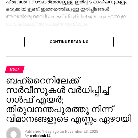
പ്രവേശന സൗകര്യങ്ങളുള്ള ഇരിപ്പിട ഓപ്ഷനുകളും
ഒരുക്കിയിട്ടുണ്ട്. ഇത്തരത്തിലുള്ള ഇരിപ്പിടങ്ങള്‍
ആവശ്യമുള്ളവര്‍ accessibilitytickets@sc.qa എന്ന ഇ-
മെയിലിലേക്ക് അപേക്ഷ അയയ്ക്കാം.
CONTINUE READING
GULF
ബഹ്റൈനിലേക്ക്
സർവീസുകൾ വർധിപ്പിച്ച്
ഗൾഫ് എയർ;
തിരുവനന്തപുരത്തു നിന്ന്
വിമാനങ്ങളുടെ എണ്ണം ഏഴായി
Published
1 day ago
on
November 23, 2025
By
webdesk14