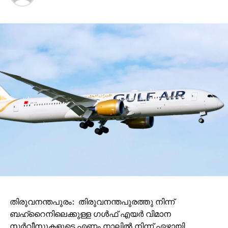
തിരുവനന്തപുരം: തിരുവനന്തപുരത്തു നിന്ന്
ബഹ്റൈനിലെക്കുള്ള ഗൾഫ് എയർ വിമാന
സർവീസുകളുടെ എണ്ണം നാലിൽ നിന്ന് ഏഴായി