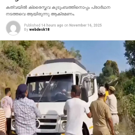
കത്വയില്‍ ക്രൈസ്തവ കുടുംബത്തിനൊപ്പം പ്രാര്‍ഥന
നടത്തവെ ആയിരുന്നു ആക്രമണം.
Published
14 hours ago
on
November 16, 2025
By
webdesk18