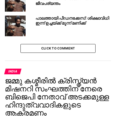
ജീവപര്യന്തം
സനാതനി സിനിമ തടയണമെന്ന് ഫ്രാന്‍സിസ്
ജോര്‍ജ്
പാലത്തായി പീഡനക്കേസ്: ശിക്ഷാവിധി
DON'T MISS
വടകരയില്‍ കാറിടിച്ച് 9 വയസുകാരി
ഇന്ന് ഉച്ചയ്ക്ക് മൂന്ന് മണിക്ക്
അബോധാവസ്ഥയിലായ സംഭവം: പ്രതി
ഷെജിലിന് ജാമ്യം; കുട്ടിയെ കാണുമോ എന്ന
ചോദ്യത്തിന് മറുപടി പറയാതെ പ്രതി
CLICK TO COMMENT
INDIA
ജമ്മു കശ്മീരില്‍ ക്രിസ്ത്യന്‍
മിഷനറി സംഘത്തിന് നേരെ
ബിജെപി നേതാവ് അടക്കമുള്ള
ഹിന്ദുത്വവാദികളുടെ
ആക്രമണം