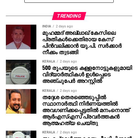
പത്തുദിവസം മുമ്പ് വരെ യോഗ്യരായവര്‍ക്ക് വോട്ടര്‍
പട്ടികയില്‍ പേരുചേര്‍ക്കാമെന്നും തെരഞ്ഞെടുപ്പ്
TRENDING
കമ്മീഷന്‍ വ്യക്തമാക്കുന്നു.
INDIA
2 days ago
മുഹമ്മദ് അഖ്‌ലാഖ് കേസിലെ
ബിഹാറിലെ പ്രത്യേക സംഗ്രഹ പട്ടിക
പ്രതികള്‍ക്കെതിരായ കേസ്
പരിഷ്‌കരണത്തിന് (എസ് ഐ ആര്‍) ശേഷം
പിന്‍വലിക്കാന്‍ യു.പി. സര്‍ക്കാര്‍
സെപ്റ്റംബര്‍ 30ന് പുറത്തിറക്കിയ പട്ടികയില്‍ 7.42 കോടി
നീക്കം തുടങ്ങി
വോട്ടര്‍മാരാണുണ്ടായിരുന്നത്. വോട്ടെടുപ്പിനുശേഷം,
KERALA
2 days ago
നവംബര്‍ 12ന് പുറത്തിറക്കിയ കണക്കില്‍ വോട്ടര്‍മാരുടെ
500 രൂപയുടെ കള്ളനോട്ടുകളുമായി
എണ്ണം 7.45 കോടി ആയി ഉയര്‍ന്നു.
വിദ്യാര്‍ത്ഥികള്‍ ഉള്‍പ്പെടെ
അഞ്ചുപേര്‍ അറസ്റ്റില്‍
അതേസമയം കോണ്‍ഗ്രസ്, സിപിഎം തുടങ്ങിയ
KERALA
2 days ago
പാര്‍ട്ടികള്‍ ഈ വര്‍ധനയെ ചോദ്യം ചെയ്തിരുന്നു.
തദ്ദേശ തെരഞ്ഞെടുപ്പില്‍
ഇതിന് മറുപടിയായി, നാമനിര്‍ദേശ പത്രിക
സ്ഥാനാര്‍ത്ഥി നിര്‍ണയത്തില്‍
സമര്‍പ്പിക്കാനുള്ള അവസാന തീയതിക്ക് 10 ദിവസം മുമ്പ്
അവഗണിക്കപ്പെട്ടതില്‍ മനംനൊന്ത്
വരെ പുതിയ വോട്ടര്‍മാരുടെ അപേക്ഷകള്‍
ആര്‍എസ്എസ് പ്രവര്‍ത്തകന്‍
ആത്മഹത്യ ചെയ്തു
ചേര്‍ക്കാനാകുന്ന നിയമാനുസൃത ക്രമമാണിതെന്ന്
കമ്മീഷന്‍ വ്യക്തമാക്കുന്നു.
KERALA
2 days ago