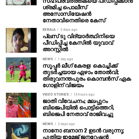
സഹപ്രവര്‍ത്തകയെ പീഡിപ്പിക്കാന്‍
വോട്ടെടുപ്പിനുശേഷം നല്‍കിയ പ്രസ്താവനയില്‍ പറഞ്ഞ
ശ്രമിച്ച പൊലീസ്
7.45 കോടി എന്നത് വോട്ടര്‍മാരുടെ മൊത്തം എണ്ണം
അസോസിയേഷന്‍
നേതാവിനെതിരെ കേസ്
മാത്രമാണെന്നും, അത്രയും പേര്‍ വോട്ട്
ചെയ്തുവെന്നര്‍ത്ഥമില്ലെന്നും തെറ്റായ
KERALA
2 days ago
വ്യാഖ്യാനമാണ് വിവാദത്തിനിടയാക്കിയതെന്നും
പ്ലസ് ടു വിദ്യാര്‍ത്ഥിനിയെ
പീഡിപ്പിച്ച കേസില്‍ യുവാവ്
കമ്മീഷന്‍ പറഞ്ഞു.
അറസ്റ്റില്‍
NEWS
1 day ago
സൂപ്പര്‍ ലീഗ് കേരള: കൊച്ചിക്ക്
തുടര്‍ച്ചയായ ഏഴാം തോല്‍വി;
തിരുവനന്തപുരം കൊമ്പന്‍സ് ഏക
ഗോളിന് വിജയം
VIDEO STORIES
13 hours ago
ജാതി വിവേചനം; മലപ്പുറം
ബിജെപിയില്‍ പൊട്ടിത്തെറി,
ബിജെപി നേതാവ് രാജിവച്ചു
NEWS
2 days ago
നാനോ ബനാന 2 ഉടന്‍ വരുന്നു;
പുതിയ ഇമേജ് ജനറേഷന്‍