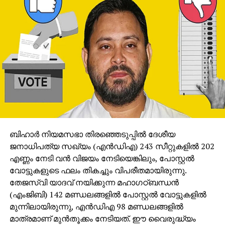
അവര്‍ ആരോപിച്ചു.
അക്രമികള്‍ക്കെതിരെ പരാതി നല്‍കാന്‍ പൊലീസ്
ഇരകളോട് ആവശ്യപ്പെട്ടു. അടുത്ത ദിവസം,
കൃത്യനിര്‍വഹണത്തിലെ വീഴ്ചയ്ക്ക് എട്ട്
ഉദ്യോഗസ്ഥരെ സസ്‌പെന്‍ഡ് ചെയ്യുകയും രവീന്ദ്ര
സിങ് തേല, രോഹിത് ശര്‍മ എന്നീ രണ്ട് പ്രധാന
അക്രമികളെ അറസ്റ്റ് ചെയ്യുകയും ചെയ്തു.
ഇരുവരെയും പിന്നീട് ജാമ്യത്തില്‍ വിട്ടു.
ഗോരക്ഷാ സംഘാം?ഗമായ പ്രാദേശിക ബിജെപി
നേതാവാണ് തേല. പ്രദേശത്തെ പ്രതിഷേധങ്ങള്‍
ബിഹാര്‍ നിയമസഭാ തിരഞ്ഞെടുപ്പില്‍ ദേശീയ
റിപ്പോര്‍ട്ട് ചെയ്യുന്നതിനിടെ ഒരു
ജനാധിപത്യ സഖ്യം (എന്‍ഡിഎ) 243 സീറ്റുകളില്‍ 202
മാധ്യമപ്രവര്‍ത്തകനെ ആക്രമിച്ച സംഭവമുള്‍പ്പെടെ
എണ്ണം നേടി വന്‍ വിജയം നേടിയെങ്കിലും, പോസ്റ്റല്‍
നിരവധി കേസുകളും ഇയാള്‍ക്കെതിരെയുണ്ട്. ഒരു
വോട്ടുകളുടെ ഫലം തികച്ചും വിപരീതമായിരുന്നു.
ദിവസം കസ്റ്റഡിയിലായിരുന്ന പ്രതികള്‍ക്കെതിരെ
തേജസ്വി യാദവ് നയിക്കുന്ന മഹാഗഠ്ബന്ധന്‍
തെളിവില്ലെന്ന് പറഞ്ഞ് അടുത്തദിവസം തന്നെ ജഡ്ജി
(എംജിബി) 142 മണ്ഡലങ്ങളില്‍ പോസ്റ്റല്‍ വോട്ടുകളില്‍
ജാമ്യം നല്‍കുകയായിരുന്നു.
മുന്നിലായിരുന്നു, എന്‍ഡിഎ 98 മണ്ഡലങ്ങളില്‍
മാത്രമാണ് മുന്‍തൂക്കം നേടിയത്. ഈ വൈരുദ്ധ്യം