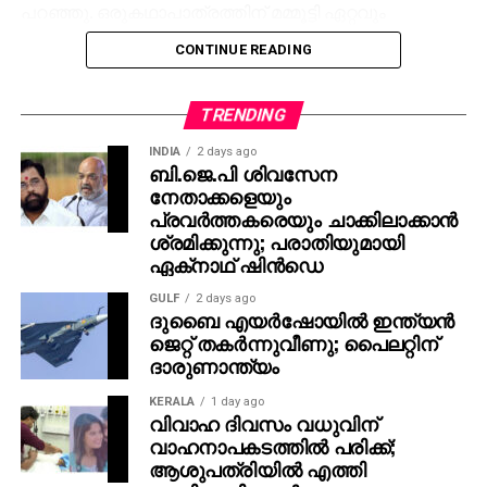
പറഞ്ഞു. ഒരുകഥാപാത്രത്തിന് മമ്മൂട്ടി ഏറ്റവും
അനുയോജ്യനാണെന്ന് തോന്നിയതിനാല്‍
CONTINUE READING
എക്‌സിക്യൂട്ടീവ് പ്രൊഡ്യൂസര്‍ വിവേക് ദാമോദരന്‍
വഴിയാണ് മമ്മൂട്ടിയെ സമീപിച്ചത്. ഇതിനകം തന്നെ
തങ്ങള്‍ക്ക് മനസ്സിലുണ്ടായിരുന്നതുപോലെ തന്നെയാണ്
TRENDING
പൃഥ്വിരാജും ആ വേഷം മമ്മൂക്ക ചെയ്യണം എന്ന്
INDIA
2 days ago
നിര്‍ദേശിച്ചതെന്നും അദ്ദേഹം വെളിപ്പെടുത്തി. ജിതിന്‍
ബി.ജെ.പി ശിവസേന
നേതാക്കളെയും
കെ. ജോസ് പറഞ്ഞു പോലെ, വിനായകന്‍ അവതരിപ്പിച്ച
പ്രവര്‍ത്തകരെയും ചാക്കിലാക്കാന്‍
വേഷം തന്നെയാണ് ആദ്യം പൃഥ്വിരാജിന്
ശ്രമിക്കുന്നു; പരാതിയുമായി
പരിഗണിച്ചത്. മമ്മൂട്ടി കമ്പനി നിര്‍മിച്ച ‘കളങ്കാവല്‍’
ഏക്‌നാഥ് ഷിന്‍ഡെ
നവംബര്‍ 27ന് തീയേറ്ററുകളില്‍ റിലീസ് ചെയ്യും.
GULF
2 days ago
ദുബൈ എയര്‍ഷോയില്‍ ഇന്ത്യന്‍
ജെറ്റ് തകര്‍ന്നുവീണു; പൈലറ്റിന്
ദാരുണാന്ത്യം
KERALA
1 day ago
വിവാഹ ദിവസം വധുവിന്
വാഹനാപകടത്തില്‍ പരിക്ക്;
ആശുപത്രിയില്‍ എത്തി