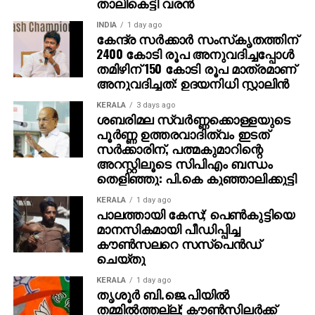
താലികെട്ടി വരന്‍
INDIA
1 day ago
കേന്ദ്ര സര്‍ക്കാര്‍ സംസ്‌കൃതത്തിന്
2400 കോടി രൂപ അനുവദിച്ചപ്പോള്‍
തമിഴിന് 150 കോടി രൂപ മാത്രമാണ്
അനുവദിച്ചത്: ഉദയനിധി സ്റ്റാലിന്‍
KERALA
3 days ago
ശബരിമല സ്വര്‍ണ്ണക്കൊള്ളയുടെ
പൂര്‍ണ്ണ ഉത്തരവാദിത്വം ഇടത്
സര്‍ക്കാരിന്, പത്മകുമാറിന്റെ
അറസ്റ്റിലൂടെ സിപിഎം ബന്ധം
തെളിഞ്ഞു: പി.കെ കുഞ്ഞാലിക്കുട്ടി
KERALA
1 day ago
പാലത്തായി കേസ്; പെൺകുട്ടിയെ
മാനസികമായി പീഡിപ്പിച്ച
കൗൺസലറെ സസ്പെൻഡ്
ചെയ്തു
KERALA
1 day ago
തൃശൂര്‍ ബി.ജെ.പിയില്‍
തമ്മില്‍ത്തല്ല്; കൗണ്‍സിലര്‍ക്ക്