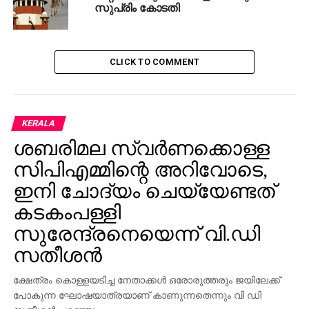
പൗരന്മാര്‍ക്ക് സ്വകാര്യത നിലനിര്‍ത്താന്‍ ഭരണഘടനാ
സുപ്രിം കോടതി
പരമായി അവകാശമുണ്ടന്ന് സുപ്രീം കോടതിയുടെ
ഒന്‍പതംഗ ബെഞ്ച് കഴിഞ്ഞ ഓഗസ്തില്‍ ഉത്തരവ്
പുറപ്പെടുവിച്ചിരുന്നു.
CLICK TO COMMENT
RELATED TOPICS:
AADHAR
SUPREMECOURT
UP NEXT
KERALA
മിമിക്രിതാരം സാജു നവോദയയെ
ഭീഷണിപ്പെടുത്തി പണം തട്ടാന്‍ ശ്രമിച്ചു;
ശബരിമല സ്വര്‍ണക്കൊള്ള
രണ്ടുപേര്‍ അറസ്റ്റില്‍
സിപിഎമ്മിന്റെ അറിവോടെ,
DON'T MISS
ഇനി ചോദ്യം ചെയ്യേണ്ടത്
പോണ്ടിങ്ങിനെ മറികടന്നു, മുന്നില്‍ സച്ചിന്‍
മാത്രം; കോഹ്‌ലി ആകാശം കീഴടക്കുമെന്ന്
കടകംപള്ളി
ലക്ഷ്മണ്‍
സുരേന്ദ്രനെയെന്ന് വി.ഡി
സതീശന്‍
ക്ഷേത്രം കൊള്ളയടിച്ച നേതാക്കള്‍ ഒരോരുത്തരും ജയിലേക്ക്
പോകുന്ന ഘോഷയാത്രയാണ് കാണുന്നതെന്നും വി ഡി