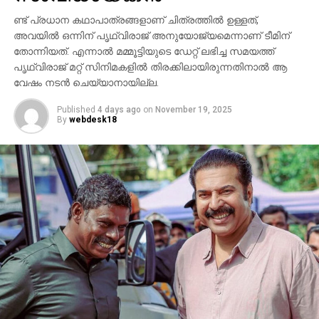
മന്ദാകിനിയായി, പൃഥ്വിരാജ് സുകുമാരന്‍ കുംബയായി
പ്രത്യക്ഷപ്പെടും. 2027ലെ സങ്ക്രാന്തി റിലീസിനായി
ണ്ട് പ്രധാന കഥാപാത്രങ്ങളാണ് ചിത്രത്തില്‍ ഉള്ളത്,
‘വാരണസി’ ഒരുക്കപ്പെടുന്നുണ്ട്. എന്നാല്‍
അവയില്‍ ഒന്നിന് പൃഥ്വിരാജ് അനുയോജ്യമെന്നാണ് ടീമിന്
തോന്നിയത്. എന്നാല്‍ മമ്മൂട്ടിയുടെ ഡേറ്റ് ലഭിച്ച സമയത്ത്
ചിത്രത്തെക്കാള്‍ വലിയ ചര്‍ച്ചയാകുന്നത്
പൃഥ്വിരാജ് മറ്റ് സിനിമകളില്‍ തിരക്കിലായിരുന്നതിനാല്‍ ആ
സംവിധായകന്റെ പ്രസ്താവനയും അതിനുശേഷം
വേഷം നടന്‍ ചെയ്യാനായില്ല.
ഉയര്‍ന്ന പ്രതിഷേധങ്ങളുമാണ്.
Published
4 days ago
on
November 19, 2025
By
webdesk18