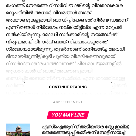
രംഗത്ത്. നേരത്തെ റിസര്‍വ് ബാങ്കിന്റെ വിവരാവകാശ
മറുപടിയില്‍ അധാര്‍ വിവരങ്ങള്‍ ബാങ്ക്
അക്കൗണ്ടുകളുമായി ബന്ധിപ്പിക്കേണ്ടത് നിര്‍ബന്ധമാണ്
എന്ന് തങ്ങള്‍ നിര്‍ദേശം നല്കിയിട്ടില്ല എന്ന മറുപടി
നല്‍കിയിരുന്നു. മോഡി സര്‍ക്കാരിന്റെ നയങ്ങള്‍ക്ക്
വിരുദ്ധമായി റിസര്‍വ് ബാങ്ക് നിലപാടെടുത്തത്
ശ്രദ്ധേയമായിരുന്നു. തുടര്‍ന്നാണ് ശനിയാഴ്ച്ച അവധി
ദിനമായിരുന്നിട്ട് കൂടി പുതിയ വിശദീകരണവുമായി
റിസര്‍വ് ബാങ്ക് രംഗത്ത് വന്നത്. ‘ചില മാധ്യമങ്ങളില്‍
ആധാര്‍ കാര്‍ഡ് ബാങ്ക് അക്കൗണ്ടുമായി
ബന്ധിപ്പിക്കേണ്ടത് നിര്‍ബന്ധമില്ല എന്ന തരത്തിലുള്ള
വാര്‍ത്ത വന്നിരുന്നു. എന്നാല്‍ കള്ളപ്പണം വെളുപ്പിക്കല്‍
CONTINUE READING
നിരോധനം (M-a-in-ten-en-c-e o-f R-e-cor-d-s) രണ്ടാം
ഭേതഗതി ചട്ടം 2017 പ്രകാരം ആധാര്‍ വിവരങ്ങള്‍
ADVERTISEMENT
ബാങ്കുമായി ബന്ധിപ്പിക്കേണ്ടത് നിര്‍ബന്ധമാണ്. ഇത്
നിയമ പ്രകാരം നിലനില്‍ക്കുന്നത് കൊണ്ട് തന്നെ
YOU MAY LIKE
പുതിയ നിര്‍ദേശങ്ങള്‍ കൂടാതെ തന്നെ അത്
എസ്ഐആറിന് അടിയന്തര സ്റ്റേ ഇല്ല;
നടപ്പിലാക്കണം’. റിസര്‍വ് ബാങ്ക് ശനിയാഴ്ച
തെരഞ്ഞെടുപ്പ് കമ്മീഷന് നോട്ടീസയച്ച്