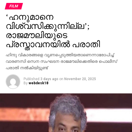
ഗോവിന്ദന് മാത്രമേ കഴിയൂവെന്നും വി.ഡി സതീശന്‍
FILM
പരിഹസിച്ചു. എന്തുകൊണ്ട് ദേവസ്വം ബോര്‍ഡ്
‘ഹനുമാനെ
പോറ്റിക്കെതിരെ പരാതി നല്‍കിയില്ലെന്നും പോറ്റി
കുടുങ്ങിയാല്‍ പലരും കുടുങ്ങും എന്ന് സിപിഎമ്മിന്
വിശ്വസിക്കുന്നില്ല’;
അറിയാമായിരുന്നുവെന്നും അദ്ദേഹം കൂട്ടിച്ചേര്‍ത്തു.
രാജമൗലിയുടെ
പ്രസ്താവനയില്‍ പരാതി
ഹിന്ദു വികാരങ്ങളെ വൃണപ്പെടുത്തിയതാണെന്നാരോപിച്ച്
വാരണസി സെന സംഘടന രാജമൗലിക്കെതിരെ പൊലീസ്
പരാതി നല്‍കിയിട്ടുണ്ട്
Published
3 days ago
on
November 20, 2025
By
webdesk18