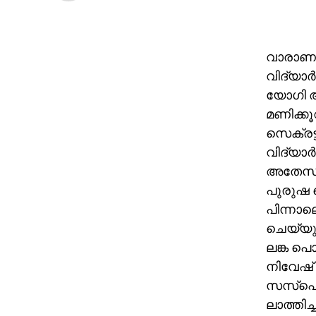
വാരാണസ
വിദ്യാര്
യോഗി ആ
മണിക്കൂറി
സെക്രട്ട
വിദ്യാര്
അതേസമയം
പുരുഷ പ
പിന്നാല
ചെയ്യുക
ലങ്ക പൊല
നിവേഷ് ക
സസ്‌പെ
ലാത്തിച