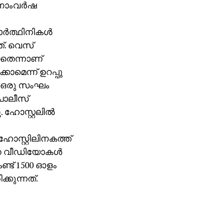
നാംവര്‍ഷ
്‍ത്ഥിനികള്‍
്. വെസ്
യതെന്നാണ്
ാമെന്ന് ഉറപ്പു
ത് ഒരു സംഘം
പൊലീസ്
 ഹോസ്റ്റലില്‍
. ഹോസ്റ്റിലിനകത്ത്
്ന വീഡിയോകള്‍
ണ്ട് 1500 ഓളം
കുന്നത്.