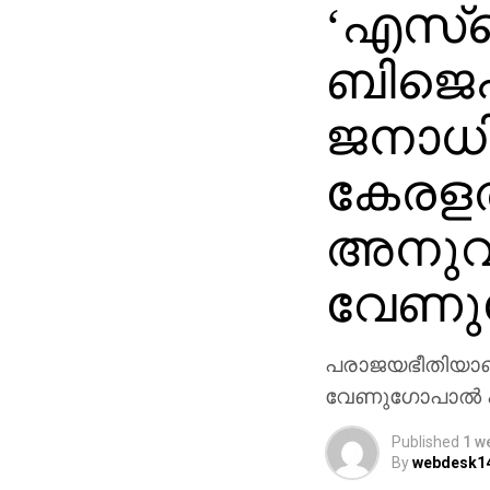
‘എസ്‌
ബിജെ
ജനാധ
കേരളത
അനുവര്
വേണുഗ
പരാജയഭീതിയാണ്
വേണുഗോപാല്‍ 
Published
1 w
By
webdesk1