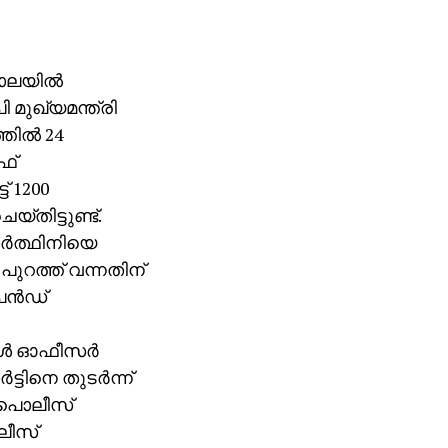
ാലയില്‍
ി മുഖ്യമന്ത്രി
ില്‍ 24
ീഫ്
് 1200
്തിട്ടുണ്ട്.
്‍ത്ഥിനിയെ
 പുറത്ത് വന്നതിന്
െന്‍ഡ്
ിള്‍ ഓഫീസര്‍
്ടിനെ തുടര്‍ന്ന്
യ പൊലീസ്
ൊലീസ്