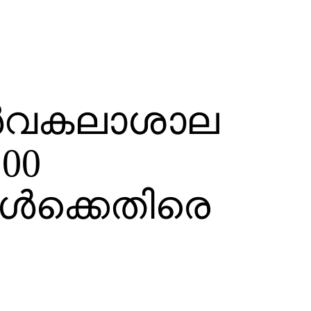
്‍വകലാശാല
00
കള്‍ക്കെതിരെ