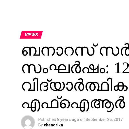
VIEWS
ബനാറസ് സര
സംഘര്‍ഷം: 12
വിദ്യാര്‍ത്ഥി
എഫ്‌ഐആര്‍
Published
8 years ago
on
September 25, 2017
By
chandrika