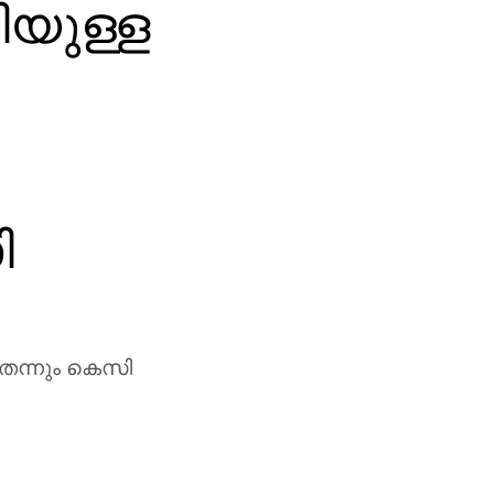
യുള്ള
ി
െന്നും കെസി