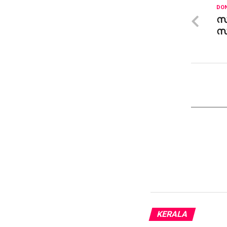
DON
സാ
സമ
KERALA