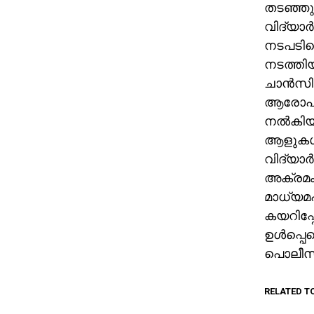
തടഞ്ഞുവ
വിദ്യാര
നടപടിയെ
നടത്തി
ചാന്‍സി
ആരോപണം.
നല്‍കിയ
ആളുകള്‍
വിദ്യാര
അക്രമം 
മാധ്യമപ്
കയറിപ്പ
ഉള്‍പ്പ
പൊലീസുക
RELATED T