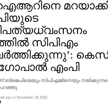
ഐആറിനെ മറയാക്കി
പിയുടെ
ിപത്യധ്വംസനം
്തില്‍ സിപിഎം
‍ത്തിക്കുന്നു’: കെസ
ോപാല്‍ എംപി
 ബിജെപിയെയും സിപിഎമ്മിനെയും നയിക്കുന്നത
പറഞ്ഞു
eek ago
on
November 18, 2025
4