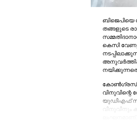
ബിജെപിയെ 
തങ്ങളുടെ രാഷ
സമ്മതിദാനാ
കെസി വേണുഗോ
നടപ്പിലാക്ക
അനുവര്‍ത്ത
നയിക്കുന്ന
കോണ്‍ഗ്രസ്
വിനുവിന്റെ വ
യുഡിഎഫ് സ്ഥ
വിനുവിനും ക
ലംഘനമാണ്. 
കോര്‍പ്പറേഷന
സുരേഷിന് വോട