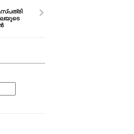
്പത്രി
കലയുടെ
്‍