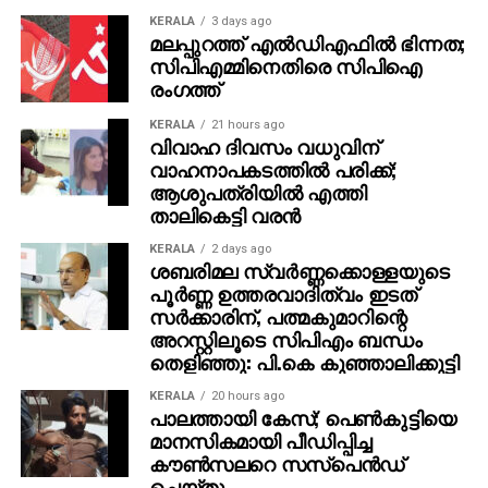
സംശയാസ്പദമായ വിവരണങ്ങള്‍ മനല്‍കി അതിനെ
KERALA
3 days ago
മലപ്പുറത്ത് എല്‍ഡിഎഫില്‍ ഭിന്നത;
കൊഴുപ്പിക്കുകയും ചെയ്യുന്നു. മുസ്ലിം സമൂഹത്തെ
സിപിഎമ്മിനെതിരെ സിപിഐ
എല്ലാ ദൗര്‍ഭാഗ്യത്തിന്റെയും ദുരന്തത്തിന്റെയും
രംഗത്ത്
കാരണക്കാരാക്കി ചിത്രീകരിക്കുന്ന ഒരു രാഷ്ട്രീയ-
മാധ്യമ-പ്രചരണ കിംവദന്തിക്കൂട്ടം അതിനായി
KERALA
21 hours ago
വിവാഹ ദിവസം വധുവിന്
എപ്പോഴും പണിയെടുക്കുന്നു.
വാഹനാപകടത്തില്‍ പരിക്ക്;
ആശുപത്രിയില്‍ എത്തി
ഉദാഹരണങ്ങള്‍ അനവധിയാണ്. ഇത്തരം സംഭവങ്ങള്‍
താലികെട്ടി വരന്‍
ഒറ്റപ്പെട്ട സംഭവങ്ങളല്ല. ഇവ ഒരു വലിയ പദ്ധതിയുടെ
സ്ഥിരമായി ആവര്‍ത്തിക്കപ്പെടുന്ന രീതിശാസ്ത്രമാണ്. ഒരു
KERALA
2 days ago
ശബരിമല സ്വര്‍ണ്ണക്കൊള്ളയുടെ
സമൂഹത്തെ രാജ്യത്തിന്റെയും ജനതയുടെയും
പൂര്‍ണ്ണ ഉത്തരവാദിത്വം ഇടത്
ശത്രുവാക്കുന്ന ദാരുണവും എന്നാല്‍
സര്‍ക്കാരിന്, പത്മകുമാറിന്റെ
മനശ്ശാസ്ത്രപരവുമായ രാഷ്ട്രീയ പരിശീലനത്തിന്റെ
അറസ്റ്റിലൂടെ സിപിഎം ബന്ധം
ഭാഗം കൂടിയാണിത്. ഇരുപത്തിയൊമ്പതു വര്‍ഷം
തെളിഞ്ഞു: പി.കെ കുഞ്ഞാലിക്കുട്ടി
കുറ്റക്കാരനായി ഒരു നിരപരാധി ജയിലില്‍ കിടന്നാല്‍
KERALA
20 hours ago
അതിന് ഉത്തരവാദി ആരാണ്? മുസ്ലിംകളെ
പാലത്തായി കേസ്; പെൺകുട്ടിയെ
ഭീകരവാദികളായി ചിത്രീകരിക്കാന്‍ വേണ്ടിയുള്ള
മാനസികമായി പീഡിപ്പിച്ച
കൗൺസലറെ സസ്പെൻഡ്
വീഴ്ചകള്‍ ആവര്‍ത്തിക്കുമ്പോള്‍, നിരപരാധികളായ
ചെയ്തു
പൗരന്മാരുടെ ജീവനെടുക്കുന്ന ഈ സ്‌ഫോടനങ്ങള്‍