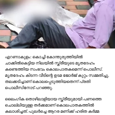
വെറുതെവിട്ടിരിക്കുന്നു. ഡല്‍ഹി സ്‌ഫോടനക്കേസുമായി
ബന്ധപ്പെട്ട് അന്വേഷണ ഏജന്‍സികള്‍ നല്‍കുന്ന
വിവരങ്ങള്‍ വായിച്ചും വിശകലനം ചെയതും രാജ്യത്തെ
മാധ്യമങ്ങള്‍ കുളം കലക്കിക്കൊണ്ടിരിക്കുമ്പോഴാണ് മുന്‍
പറഞ്ഞ വാര്‍ത്തയും നമ്മള്‍ വായിക്കുന്നത്. ഒരു
കോലാഹലവും ഇല്ലാതെ ആ വാര്‍ത്ത വന്ന വഴിക്കു
തന്നെ അപ്രത്യക്ഷമായി. ഡല്‍ഹി സ്‌ഫോടനത്തിനു
പിന്നില്‍ കശ്മീരില്‍ നിന്നുള്ള ഡോക്ടര്‍മാര്‍ എന്ന
നിഗമനത്തിലേക്ക് പോലീസ് എത്തേണ്ട താമസം,
എറണാകുളം: കൊച്ചി കോന്തുരുത്തിയില്‍
മുസ്ലിംകളായ ഡോക്ടര്‍മാരെ മുഴുവന്‍ ഭീകരന്മാരാകാന്‍
ചാക്കില്‍കെട്ടിയ നിലയില്‍ സ്ത്രീയുടെ മൃതദേഹം
സാധ്യതയുള്ളവരായി കരുതണമെന്ന വാദവുമായി ഒരു
കണ്ടെത്തിയ സംഭവം കൊലപാതകമെന്ന് പൊലീസ്.
മലയാളം ടി.വി ചാനല്‍ രംഗത്തെത്തിയതിനു നമ്മള്‍
മൃതദേഹം കിടന്ന വീടിന്റെ ഉടമ ജോര്‍ജ് കുറ്റം സമ്മതിച്ചു.
സാക്ഷിയായി.
തലക്കടിച്ചാണ് കൊലപ്പെടുത്തിയതെന്ന് പ്രതി
പൊലീസിനോട് പറഞ്ഞു.
ഗാസിയബാദ് സ്‌ഫോടാനേക്കസു പോലെ
വര്‍ഷങ്ങള്‍ക്കു ശേഷം ആവിയായി പോയ എത്രയോ
ലൈംഗിക തൊഴിലാളിയായ സ്ത്രീയുമായി പണത്തെ
കേസുകള്‍ നമ്മുടെ മുമ്പാകെയുണ്ട്. കൊല്ലിച്ചവര്‍
ചൊല്ലിയുള്ള തര്‍ക്കമാണ് കൊലപാതകത്തില്‍
അവര്‍ക്ക് വേണ്ട ഫലം കൊയ്യുകയും കൊല്ലപ്പെട്ടവര്‍
കലാശിച്ചത്. പുലര്‍ച്ചെ ആറര മണിക്ക് ഹരിത കര്‍മ്മ
എന്തിനെന്നറിയാതെ മരിച്ചു വീഴുകയും ചെയ്ത,