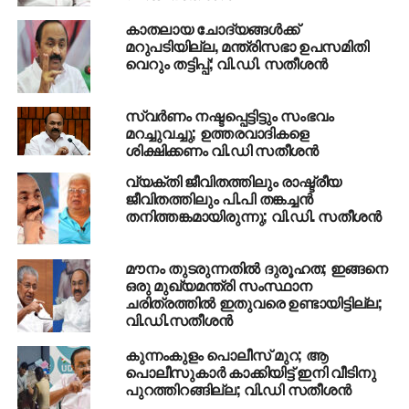
നേരത്തെ നയപരമായി തീരുമാനമെടുത്തത് എഥനോള്‍
കാതലായ ചോദ്യങ്ങൾക്ക്
പ്ലാന്റിന്റെ കാര്യത്തില്‍ മാത്രമാണ്. ഇഷ്ടക്കാര്‍ക്ക്
മറുപടിയില്ല, മന്ത്രിസഭാ ഉപസമിതി
ഇതൊക്കെ ദാനം ചെയ്യാന്‍ കഴിയുമോയെന്നും
വെറും തട്ടിപ്പ്; വി.ഡി. സതീശൻ
സതീശന്‍ ചോദിച്ചു. ലൈസന്‍സ് കൊടുക്കാനുള്ള
തീരുമാനത്തില്‍ നിന്ന് സര്‍ക്കാര്‍ പിന്മാറണം.
സ്വര്‍ണം നഷ്ടപ്പെട്ടിട്ടും സംഭവം
പ്ലാന്റുമായി മുന്നോട്ടു പോയാല്‍ കോണ്‍ഗ്രസ്
മറച്ചുവച്ചു; ഉത്തരവാദികളെ
സമരവുമായി ഇറങ്ങുമെന്നും സതീശന്‍ കൂട്ടിച്ചേര്‍ത്തു.
ശിക്ഷിക്കണം വി.ഡി സതീശന്‍
വ്യക്തി ജീവിതത്തിലും രാഷ്ട്രീയ
RELATED TOPICS:
BREWERY CONTROVERSY
ജീവിതത്തിലും പി.പി തങ്കച്ചന്‍
BREWERY KANCHIKODE
OPPOSITION LEADER
തനിത്തങ്കമായിരുന്നു; വി.ഡി. സതീശന്‍
VD SATHEESAN
UP NEXT
മൗനം തുടരുന്നതില്‍ ദുരൂഹത; ഇങ്ങനെ
പൊള്ളും വില; റെക്കോഡിനരികെയെത്തി
ഒരു മുഖ്യമന്ത്രി സംസ്ഥാന
സ്വര്‍ണവില
ചരിത്രത്തില്‍ ഇതുവരെ ഉണ്ടായിട്ടില്ല;
വി.ഡി.സതീശന്‍
DON'T MISS
മുണ്ടക്കൈ പുനരധിവാസം ഒരു
കുന്നംകുളം പൊലീസ് മുറ; ആ
വര്‍ഷത്തിനുള്ളില്‍ പൂര്‍ത്തിയാക്കും;
പൊലീസുകാര്‍ കാക്കിയിട്ട് ഇനി വീടിനു
നയപ്രഖ്യാപനം നടത്തി പുതിയ ഗവര്‍ണര്‍
പുറത്തിറങ്ങില്ല; വി.ഡി സതീശന്‍