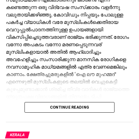
കണ്ടെത്തുന്ന ഒരു വിദ്വേഷ സംസ്‌ക്കാരം വളര്‍ന്നു
വലുതായിക്കഴിഞ്ഞു. കോവിഡും നിപ്പയും പോലുള്ള
പകര്‍ച്ച വ്യാധികള്‍ വരേ മുസ്ലിംകള്‍ക്കെതിരായ
വെറുപ്പുല്‍പാദനത്തിനുള്ള ഉപായങ്ങളായി
വികസിപ്പിച്ചെടുത്തവരാണ് രാജ്യം ഭരിക്കുന്നത്. രോഗം
വന്നോ അപകടം വന്നോ മരണപ്പെടുന്നവര്
മുസ്ലിംകളായാല്‍ അതില്‍ ആഹ്ലാദിച്ചും
അവഹേളിച്ചും സംസാരിക്കുന്ന മാനസിക രോഗികളെ
നവസാമൂഹിക മാധ്യമങ്ങളില്‍ എത്ര വേണമെങ്കിലും
കാണാം. ക്ഷേത്രച്ചുമരുകളില്‍ ‘ഐ ലൗ മുഹമ്മദ്’
എന്നെഴുതി മുസ്ലിംകളുടെ തലയില്‍ വെച്ചുകെട്ടി
കുഴപ്പമുണ്ടാക്കാന്‍ ശ്രമിച്ച തീവ്ര വാദികള്‍ രാജ്യത്തെ
ന്യൂനപക്ഷ വിഭാഗങ്ങളില്‍ നിന്നല്ല. ടി.പി
ചന്ദ്രശേഖരന്റെ കൊലപാതകികള്‍ അവരുപയോഗിച്ച
CONTINUE READING
കാറില്‍ മാഷാ അള്ളാ എന്ന സ്റ്റിക്കര്‍ ഒട്ടിച്ചത്
മുസ്ലിംകളാണ് പ്രതികള്‍ എന്ന്
വരുത്തിത്തീര്‍ക്കാനായിരുന്നു. രാജ്യത്ത് എവിടെയും
വിജയിപ്പിച്ചെടുക്കാവുന്ന ഒരു ഫോര്‍മുല പോലെ
KERALA