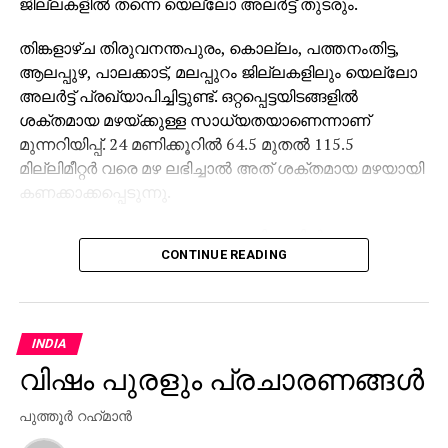
ജില്ലകളില്‍ തന്നെ യെല്ലോ അലര്‍ട്ട് തുടരും.
തിങ്കളാഴ്ച തിരുവനന്തപുരം, കൊല്ലം, പത്തനംതിട്ട,
ആലപ്പുഴ, പാലക്കാട്, മലപ്പുറം ജില്ലകളിലും യെല്ലോ
അലര്‍ട്ട് പ്രഖ്യാപിച്ചിട്ടുണ്ട്. ഒറ്റപ്പെട്ടയിടങ്ങളില്‍
ശക്തമായ മഴയ്ക്കുള്ള സാധ്യതയാണെന്നാണ്
മുന്നറിയിപ്പ്. 24 മണിക്കൂറില്‍ 64.5 മുതല്‍ 115.5
മില്ലിമീറ്റര്‍ വരെ മഴ ലഭിച്ചാല്‍ അത് ശക്തമായ മഴയായി
കണക്കാക്കപ്പെടുന്നു.
അതോടൊപ്പം അടുത്ത മൂന്ന് മണിക്കൂറില്‍ ആലപ്പുഴ,
CONTINUE READING
കോട്ടയം, എറണാകുളം ജില്ലകളിലെ
ഒറ്റപ്പെട്ടയിടങ്ങളില്‍ ഇടിമിന്നലോട് കൂടിയ ഇടത്തരം
മഴക്കും മണിക്കൂറില്‍ 40 കിലോമീറ്റര്‍ വരെ വേഗതയില്‍
കാറ്റിനും സാധ്യതയുണ്ടെന്നും കേന്ദ്ര കാലാവസ്ഥ
INDIA
വകുപ്പ് വ്യക്തമാക്കി.
വിഷം പുരളും പ്രചാരണങ്ങൾ
മത്സ്യത്തൊഴിലാളികള്‍ക്കുള്ള മുന്നറിയിപ്പ്
പുത്തൂര്‍ റഹ്‌മാന്‍
കേരളലക്ഷദ്വീപ് തീരങ്ങളില്‍ ഇന്ന് മുതല്‍ നവംബര്‍ 24