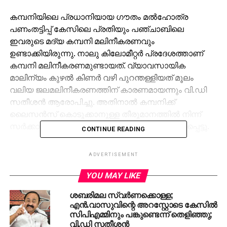
കമ്പനിയിലെ പ്രധാനിയായ ഗൗതം മല്‍ഹോത്ര
പണംതട്ടിപ്പ് കേസിലെ പ്രതിയും പഞ്ചാബിലെ
ഇവരുടെ മദ്യ കമ്പനി മലിനീകരണവും
ഉണ്ടാക്കിയിരുന്നു. നാലു കിലോമീറ്റര്‍ പ്രദേശത്താണ്
കമ്പനി മലിനീകരണമുണ്ടായത്. വ്യാവസായിക
മാലിന്യം കുഴല്‍ കിണര്‍ വഴി പുറന്തള്ളിയത് മൂലം
വലിയ ജലമലിനീകരണത്തിന് കാരണമായന്നും വി.ഡി
സതീശന്‍ ആരോപിച്ചു. അതിനാല്‍ കമ്പനിക്ക്
ലൈസന്‍സ് കൊടുക്കാനുള്ള തീരുമാനത്തില്‍ നിന്ന്
സര്‍ക്കാര്‍ പിന്മാറണമെന്നും സതീശന്‍ ആവശ്യപ്പെട്ടു.
CONTINUE READING
ഇങ്ങനെയുള്ളൊരു കമ്പനിയാണ് വലിയ കമ്പനി എന്ന്
ADVERTISEMENT
മന്ത്രി എം.ബി രാജേഷ് പറയുന്നത്. എന്തുകിട്ടിയെന്ന്
മാത്രം മന്ത്രി പറഞ്ഞാല്‍ മതി. കഞ്ചിക്കോട് ഈ മദ്യ
YOU MAY LIKE
നിര്‍മാണശാല നിര്‍മിക്കാന്‍ സമ്മതിക്കില്ലെന്നും വി.ഡി
ശബരിമല സ്വര്‍ണക്കൊള്ള;
സതീശന്‍ പറഞ്ഞു.
എന്‍.വാസുവിന്റെ അറസ്റ്റോടെ കേസില്‍
സിപിഎമ്മിനും പങ്കുണ്ടെന്ന് തെളിഞ്ഞു;
പാലക്കാട് ഗുരുതരമായ കുടിവെള്ള പ്രതിസന്ധിയുണ്ട്.
വി.ഡി സതീശന്‍