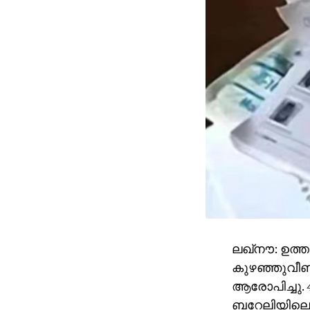
ലഖ്‌നൗ: ഉത്ത
കുഴഞ്ഞുവീണ്
ആരോപിച്ചു. 4
ബറേലിയിലെ ക