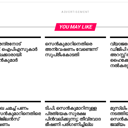
ADVERTISEMENT
YOU MAY LIKE
ന്ദ്രനോട്
സെന്‍കുമാറിനെതിരെ
വ്യാജരേ
്; ഐപിഎസുകാര്‍
അന്വേഷണം വേണ്ടെന്ന്
ഡിജിപി 
ക്കാരായി:
സുപ്രീംകോടതി
അറസ്റ്റ്
്‍കുമാര്‍
ഹൈക്കോ
നല്‍കരു
ഖ ചമച്ച് പണം
ടി.പി. സെന്‍കുമാറിനുള്ള
മുസ്‌ലിം
 സെന്‍കുമാറിനെതിരെ
പ്രത്യേക സുരക്ഷ
നടത്തിയ
ിജിലന്‍സ്
പിന്‍വലിക്കുന്നു; തീവ്രവാദ
സെന്‍കുമ
ഷണം
ഭീഷണി പരിഗണിച്ചില്ല
ജാമ്യം