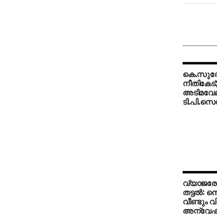
കെ.സുരേ
നീതികേട
അടിമവേല
ടി.പി.സെന
വ്യാജരേ
തട്ടല്‍:
വീണ്ടും വ
അന്വേ