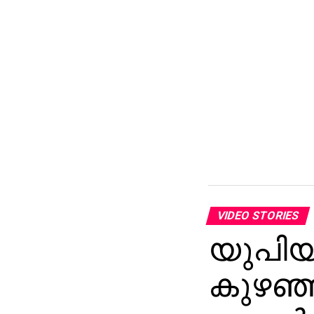
VIDEO STORIES
യുപിയി
കുഴഞ്