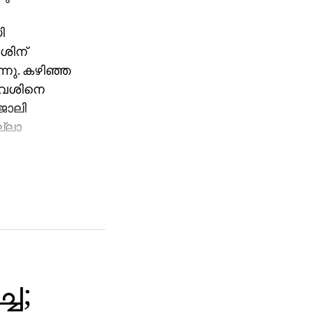
ി
േശിന്
്നു. കഴിഞ്ഞ
‍വേശിനെ
ജോലി
ല്ലാ
ഞത്.
്ച;