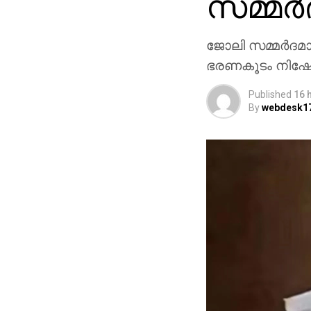
സമ്മര
ജോലി സമ്മര്‍ദമ
ഭരണകൂടം നിഷേധ
Published
16 
By
webdesk1