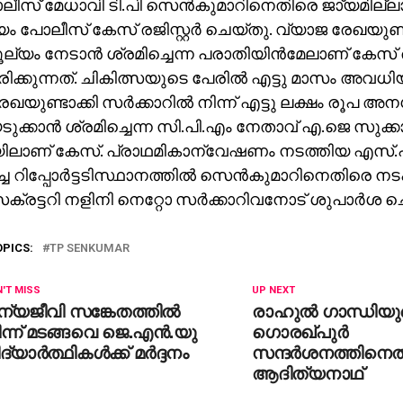
ോലീസ് മേധാവി ടി.പി സെന്‍കുമാറിനെതിരെ ജാ്യമില്ലാ
ം പോലീസ് കേസ് രജിസ്റ്റര്‍ ചെയ്തു. വ്യാജ രേഖയുണ
യം നേടാന്‍ ശ്രമിച്ചെന്ന പരാതിയിന്‍മേലാണ് കേസ് രജി
ിക്കുന്നത്. ചികിത്സയുടെ പേരില്‍ എട്ടു മാസം അവധി
ഖയുണ്ടാക്കി സര്‍ക്കാറില്‍ നിന്ന് എട്ടു ലക്ഷം രൂപ 
ുക്കാന്‍ ശ്രമിച്ചെന്ന സി.പി.എം നേതാവ് എ.ജെ സുക്
ിലാണ് കേസ്. പ്രാഥമികാന്വേഷണം നടത്തിയ എസ്.പ
ിച്ച റിപ്പോര്‍ട്ടടിസ്ഥാനത്തില്‍ സെന്‍കുമാറിനെതിരെ ന
ക്രട്ടറി നളിനി നെറ്റോ സര്‍ക്കാറിവനോട് ശുപാര്‍ശ ച
OPICS:
TP SENKUMAR
'T MISS
UP NEXT
്യജീവി സങ്കേതത്തില്‍
രാഹുല്‍ ഗാന്ധിയ
ന്ന് മടങ്ങവെ ജെ.എന്‍.യു
ഗൊരഖ്പുര്‍
ദ്യാര്‍ത്ഥികള്‍ക്ക് മര്‍ദ്ദനം
സന്ദര്‍ശനത്തിനെ
ആദിത്യനാഥ്