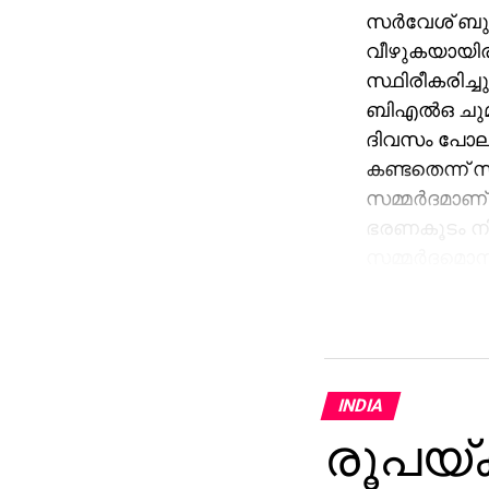
സര്‍വേശ് ബുധന
വീഴുകയായിരുന
സ്ഥിരീകരിച്ച
ബിഎല്‍ഒ ചുമ
ദിവസം പോലും
കണ്ടതെന്ന് 
സമ്മര്‍ദമാണ
ഭരണകൂടം നിഷ
സമ്മര്‍ദമൊന്
കണ്ടെത്താനാ
മരണവുമായി ബന
അന്വേഷണം 
INDIA
രൂപയ്ക്