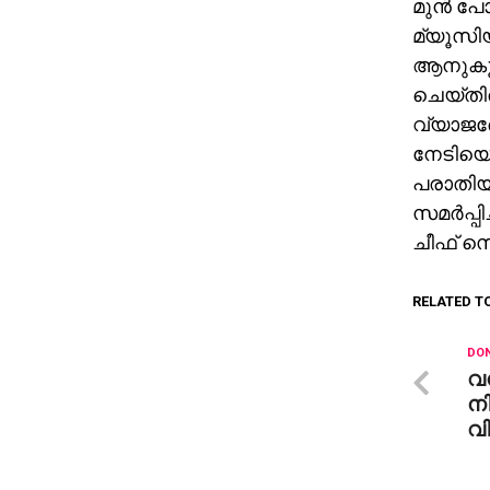
മുന്‍ പ
മ്യൂസിയ
ആനുകൂല്
ചെയ്തിര
വ്യാജരേ
നേടിയെട
പരാതിയ
സമര്‍പ്പ
ചീഫ് സെ
RELATED T
DON
വന
നി
വി