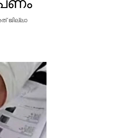
ോപണം
ത് ജില്ലാ