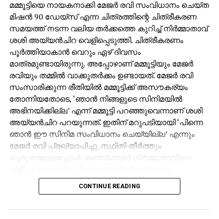
മമ്മൂട്ടിയെ നായകനാക്കി മേജര്‍ രവി സംവിധാനം ചെയ്ത
മിഷന്‍ 90 ഡേയ്‌സ് എന്ന ചിത്രത്തിന്റെ ചിത്രീകരണ
സമയത്ത് നടന്ന വലിയ തര്‍ക്കത്തെ കുറിച്ച് നിര്‍മ്മാതാവ്
ശശി അയ്യന്‍ചിറ വെളിപ്പെടുത്തി. ചിത്രീകരണം
പൂര്‍ത്തിയാകാന്‍ വെറും ഏഴ് ദിവസം
മാത്രമുണ്ടായിരുന്നു. അപ്പോഴാണ് മമ്മൂട്ടിയും മേജര്‍
രവിയും തമ്മില്‍ വാക്കുതര്‍ക്കം ഉണ്ടായത്. മേജര്‍ രവി
സംസാരിക്കുന്ന രീതിയില്‍ മമ്മൂട്ടിക്ക് അസൗകര്യം
തോന്നിയതോടെ, ‘ഞാന്‍ നിങ്ങളുടെ സിനിമയില്‍
അഭിനയിക്കില്ല’ എന്ന് മമ്മൂട്ടി പറഞ്ഞുവെന്നാണ് ശശി
അയ്യന്‍ചിറ പറയുന്നത്. ഇതിന് മറുപടിയായി ‘പിന്നെ
ഞാന്‍ ഈ സിനിമ സംവിധാനം ചെയ്യില്ല’ എന്നും
മേജര്‍ രവി പ്രഖ്യാപിച്ചു. സ്ഥിതി തീര്‍ത്തും
ഗുരുതരമായപ്പോള്‍, കണ്‍ട്രോളര്‍ നിര്‍മ്മാതാവിനെ
വിളിച്ചു. ഇരുവരും പിന്മാറുമെന്ന് പ്രഖ്യാപിച്ച
സാഹചര്യത്തില്‍ ശശി അയ്യന്‍ചിറ ശാന്തമായി,
CONTINUE READING
‘മമ്മൂക്ക അഭിനയിക്കണ്ട, മേജര്‍ സാര്‍ സംവിധാനം
ചെയ്യണ്ട’ ഞാന്‍ നോക്കിക്കോളാം എന്ന നിലപാടാണ്
എടുത്തത്. ഇത് കഴിഞ്ഞ്, അദ്ദേഹം ഇരുവരുടെയും കൈ