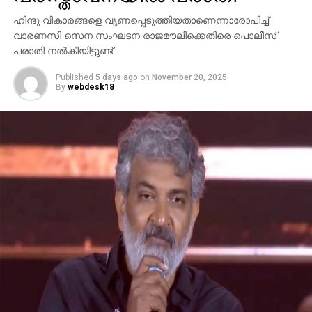
ഹിന്ദു വികാരങ്ങളെ വൃണപ്പെടുത്തിയതാണെന്നാരോപിച്ച്
വാരണസി സെന സംഘടന രാജമൗലിക്കെതിരെ പൊലീസ്
പരാതി നല്‍കിയിട്ടുണ്ട്
Published
5 days ago
on
November 20, 2025
By
webdesk18