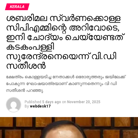
പിടിച്ച് ഒരു മുറിയിലേക്ക് കൊണ്ടുപോയി കതക് അടച്ചു.
KERALA
വെറും അഞ്ച് മിനിറ്റിനുള്ളില്‍ തന്നെ എല്ലാ
ശബരിമല സ്വര്‍ണക്കൊള്ള
പ്രശ്‌നങ്ങളും പരിഹരിച്ചതായി അദ്ദേഹം പറയുന്നു.
സിപിഎമ്മിന്റെ അറിവോടെ,
തുടര്‍ന്ന് മൂവരും ചിരിച്ചുകൊണ്ട് മുറിയില്‍ നിന്ന്
പുറത്തിറങ്ങുകയും, ‘എന്നാ തുടങ്ങാം’ എന്ന് മമ്മൂട്ടി
ഇനി ചോദ്യം ചെയ്യേണ്ടത്
മേജര്‍ രവിയോടു പറയുകയും ചെയ്തതായാണ്
കടകംപള്ളി
വെളിപ്പെടുത്തല്‍. മലയാള സിനിമയില്‍ ഏറ്റവും
സുരേന്ദ്രനെയെന്ന് വി.ഡി
കൃത്യവും സമയനിയമനമുള്ള നടന്‍
സതീശന്‍
മമ്മൂട്ടിയാണെന്നും, ചെറിയ വിഷമങ്ങള്‍ വന്നാലും അത്
കൈകാര്യം ചെയ്താല്‍ മതി എന്നും ശശി അയ്യന്‍ചിറ
ക്ഷേത്രം കൊള്ളയടിച്ച നേതാക്കള്‍ ഒരോരുത്തരും ജയിലേക്ക്
അഭിമുഖത്തില്‍ പറഞ്ഞു. മിഷന്‍ 90 ഡേയ്‌സ് ബോക്‌സ്
പോകുന്ന ഘോഷയാത്രയാണ് കാണുന്നതെന്നും വി ഡി
ഓഫീസില്‍ വലിയ വിജയം നേടിയില്ലെങ്കിലും
സതീശന്‍ പറഞ്ഞു.
ചിത്രത്തിന്റെ ലൊക്കേഷന്‍ ഓര്‍മ്മകളില്‍ ഈ
സംഭവത്തിന് പ്രത്യേക സ്ഥാനമുണ്ട്.
Published
5 days ago
on
November 20, 2025
By
webdesk17