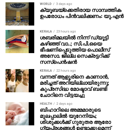
WORLD
3 days ago
ക്യൂബയ്ക്കെതിരായ സാമ്പത്തിക
ഉപരോധം പിന്‍വലിക്കണം: യു.എന്‍
KERALA
23 hours ago
ശബരിമലയില്‍ നിന്ന് ഡ്യൂട്ടി
കഴിഞ്ഞ് വാ..; സി.പി.ഒയെ
ഭീഷണിപ്പെടുത്തിയ പൊലീസ്
അസോ. ജില്ല സെക്രട്ടറിക്ക്
സസ്‌പെന്‍ഷന്‍
KERALA
22 hours ago
വന്നത് ആളൂരിനെ കാണാന്‍,
മരിച്ചത് അറിയില്ലായിരുന്നു;
കുപ്രസിദ്ധ മോഷ്ടാവ് ബണ്ടി
ചോറിനെ വിട്ടയച്ചു
HEALTH
2 days ago
ബിഹാറിലെ അമ്മമാരുടെ
മുലപ്പാലിൽ യുറേനിയം;
ശിശുക്കൾക്ക് ​ഗുരുതര ആരോ​
ഗ്യപ്രശ്നങ്ങൾ ഉണ്ടാക്കുമെന്ന്