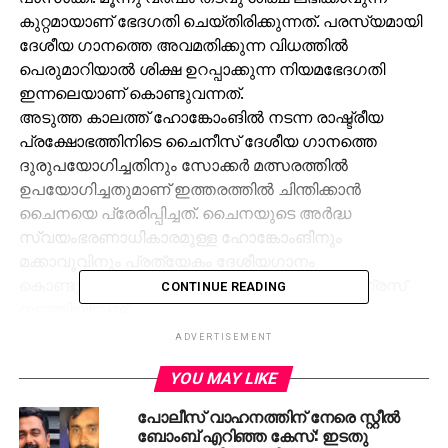
കുറ്റമായാണ് ഭേദഗതി ചെയ്തിരിക്കുന്നത്. പരസ്യമായി
ദേശീയ ഗാനത്തെ അവമതിക്കുന്ന വിധത്തില്‍
പെരുമാറിയാല്‍ ശിക്ഷ ഉറപ്പാക്കുന്ന നിയമഭേദഗതി
ഇന്നലെയാണ് കൊണ്ടുവന്നത്.
അടുത്ത കാലത്ത് ഹോങ്കോംങില്‍ നടന്ന രാഷ്ട്രീയ
പ്രക്ഷോഭത്തിനിടെ ചൈനീസ് ദേശീയ ഗാനത്തെ
ദുരുപയോഗിച്ചതിനും സോക്കര്‍ മത്സരത്തില്‍
ഉപയോഗിച്ചതുമാണ് ഇത്തരത്തില്‍ ചിന്തിക്കാന്‍
ചൈനയെ പ്രേരിപ്പിച്ചത്. ചൈനയുടെ അര്‍ദ്ധ
സ്വയംഭരണാധികാരമുള്ള ഹോങ്കോംങിനും
മക്കാവൂവിനും പ്രത്യേകം ദേശീയഗാനം
കൊണ്ടുവരാനുള്ള നീക്കവും പീപ്പില്‍സ് കോണ്‍ഗ്രസ്
CONTINUE READING
നടത്തിയിട്ടുണ്ട്.
ADVERTISEMENT
RELATED TOPICS:
CHINA
CHINESE PARTY
CPM
YOU MAY LIKE
NATIONAL FLAG
NATIONALANTHEM
പോലീസ് വാഹനത്തിന് നേരെ സ്റ്റീല്‍
UP NEXT
ഗംഗാ സ്‌നാനത്തിനിടെ തിക്കിലും തിരക്കിലും പെട്ട്
ബോംബ് എറിഞ്ഞ കേസ്: ഇടതു