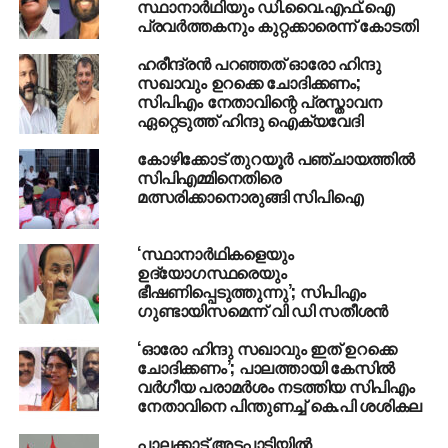
സ്ഥാനാര്‍ഥിയും ഡി.വൈ.എഫ്.ഐ
മൂന്നു മരണം
പ്രവര്‍ത്തകനും കുറ്റക്കാരെന്ന് കോടതി
DON'T MISS
കുഞ്ഞാലിമരക്കാരായി മമ്മൂട്ടിയുണ്ടെങ്കില്‍
ഹരീന്ദ്രന്‍ പറഞ്ഞത് ഓരോ ഹിന്ദു
മോഹന്‍ലാലിനെ വെച്ചുള്ള തന്റെ
സഖാവും ഉറക്കെ ചോദിക്കണം;
സിപിഎം നേതാവിന്റെ പ്രസ്താവന
സിനിമയുണ്ടാവില്ലെന്നു പ്രിയദര്‍ശന്‍
ഏറ്റെടുത്ത് ഹിന്ദു ഐക്യവേദി
കോഴിക്കോട് തുറയൂര്‍ പഞ്ചായത്തില്‍
സിപിഎമ്മിനെതിരെ
മത്സരിക്കാനൊരുങ്ങി സിപിഐ
‘സ്ഥാനാര്‍ഥികളെയും
ഉദ്യോഗസ്ഥരെയും
ഭീഷണിപ്പെടുത്തുന്നു’; സിപിഎം
ഗുണ്ടായിസമെന്ന് വി ഡി സതീശന്‍
‘ഓരോ ഹിന്ദു സഖാവും ഇത് ഉറക്കെ
ചോദിക്കണം’; പാലത്തായി കേസിൽ
വർഗീയ പരാമർശം നടത്തിയ സിപിഎം
നേതാവിനെ പിന്തുണച്ച് കെ.പി ശശികല
പാലക്കാട് അട്ടപ്പാടിയില്‍