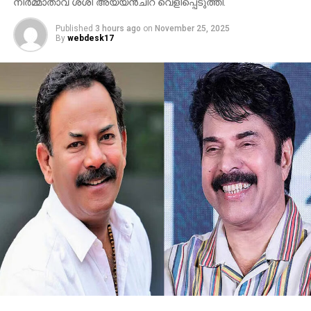
നിര്‍മ്മാതാവ് ശശി അയ്യന്‍ചിറ വെളിപ്പെടുത്തി.
Published
3 hours ago
on
November 25, 2025
By
webdesk17