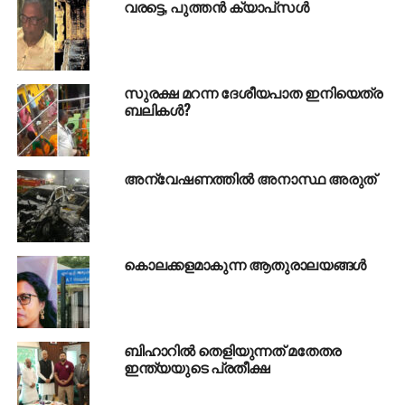
വരട്ടെ, പുത്തന്‍ ക്യാപ്‌സള്‍
കമ്പനിയുമായി ബന്ധം സ്ഥാപിക്കുകയും സര്‍ക്കാറിന്റെ
ധനകാര്യ സ്ഥാപത്തില്‍ നിന്ന് വായ്പയായി 10.3 കോടി
സമ്പാദിക്കുകയും ചെയ്ത ശേഷമായിരുന്നു
കമ്പനിയുടെ ദയാവധം.
സുരക്ഷ മറന്ന ദേശീയപാത ഇനിയെത്ര
ബലികള്‍?
രോഹിണി സിങ് എന്ന അന്വേഷണാത്മക മാധ്യമ
പ്രവര്‍ത്തകയാണ് ‘ദി വയറി’ലൂടെ ഇക്കാര്യം
മാലോകരെ അറിയിച്ചത്. ഇത് കണ്ടപാടെ
അന്വേഷണത്തില്‍ അനാസ്ഥ അരുത്
കോണ്‍ഗ്രസുകാരും മറ്റു പ്രതിപക്ഷ കക്ഷികളുമെന്ന്
വേണ്ട, യശ്വന്ത് സിന്‍ഹയെ പോലെ പരിണത
പ്രജ്ഞരായ നേതാക്കളും ഇതില്‍ വിവിധ
ഏജന്‍സികളുടെ അന്വേഷണം ആവശ്യപ്പെട്ടു. അമിത്
കൊലക്കളമാകുന്ന ആതുരാലയങ്ങള്‍
ഷാ എന്ന ബി.ജെ.പി അഖിലേന്ത്യാ പ്രസിഡന്റ്
പ്രതികരിച്ചു: ‘അഴിമതിയോ? ഇവിടെ അങ്ങനെ ഇല്ല
തന്നെ. വല്ലവരുടെയും കൈയില്‍ തെളിവുണ്ടെങ്കില്‍
കോടതിയില്‍ ഹാജരാക്കട്ടെ.’ അത് അങ്ങനെയാണ്. ചില
ബിഹാറില്‍ തെളിയുന്നത് മതേതര
അഴിമതി ആരോപണങ്ങളില്‍ പാര്‍ട്ടി തീരുമാനിച്ചാല്‍ മതി.
ഇന്ത്യയുടെ പ്രതീക്ഷ
ലാവ്‌വിലിനില്‍ അഴിമതിയില്ലെന്ന് സി.പി.എം
തീരുമാനിച്ചതുപോലെ. റോബര്‍ട്ട് വാധ്‌റക്ക് നേരെയുള്ള