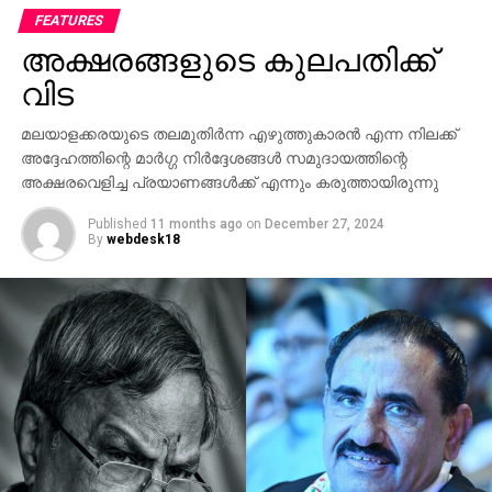
സ്ഥിരതയിലും സഹകരണം വർധിപ്പിക്കുന്നതിനുമുള്ള
FEATURES
തീരുമാനങ്ങൾ സന്ദർശനത്തിനിടയിൽ ഉണ്ടാകും
അക്ഷരങ്ങളുടെ കുലപതിക്ക്
എന്നാണ് പ്രതീക്ഷിക്കുന്നത്.
വിട
രണ്ട് പ്രധാന സമ്പദ്‌വ്യവസ്ഥകളായ ഇന്ത്യയും
മലയാളക്കരയുടെ തലമുതിര്‍ന്ന എഴുത്തുകാരന്‍ എന്ന നിലക്ക്
ചൈനയും ലോക സാമ്പത്തിക ക്രമത്തിൽ സ്ഥിരത
അദ്ദേഹത്തിന്റെ മാര്‍ഗ്ഗ നിര്‍ദ്ദേശങ്ങള്‍ സമുദായത്തിന്റെ
കൈവരിക്കുന്നതിന് ഒരുമിച്ച് പ്രവർത്തിക്കേണ്ടത്
അക്ഷരവെളിച്ച പ്രയാണങ്ങള്‍ക്ക് എന്നും കരുത്തായിരുന്നു
പ്രധാനമാണെന്ന് സന്ദർശനത്തിനു മുൻപായി ജപ്പാൻ
മാധ്യമത്തിനു നൽകിയ അഭിമുഖത്തിൽ പ്രധാനമന്ത്രി
Published
11 months ago
on
December 27, 2024
By
webdesk18
പറഞ്ഞു.