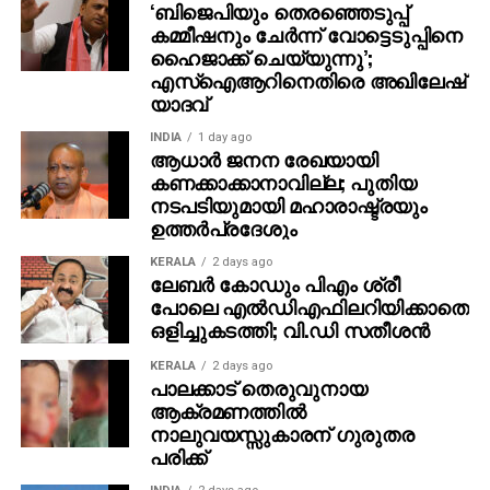
‘ബിജെപിയും തെരഞ്ഞെടുപ്പ്
അദ്ദേഹത്തെ കേള്‍ക്കാനും ഏത് തിരക്കിനിടയിലും
കമ്മീഷനും ചേർന്ന് വോട്ടെടുപ്പിനെ
സമയം കണ്ടത്തിയിരുന്നു
ഹൈജാക്ക് ചെയ്യുന്നു’;
എസ്ഐആറിനെതിരെ അഖിലേഷ്
പത്മഭൂഷണ്‍, ജ്ഞാനപീഠം, എഴുത്തച്ഛന്‍ പുരസ്‌കാരം,
യാദവ്
ജെ സി ഡാനിയേല്‍ പുരസ്‌കാരം, പ്രഥമ കേരള
ജ്യോതി പുരസ്‌കാരം, കേരള നിയമസഭ പുരസ്‌കാരം
INDIA
1 day ago
ആധാർ ജനന രേഖയായി
തുടങ്ങി പുരസ്‌കാരങ്ങളുടെ നിറവ്’എം ടി’ എന്ന
കണക്കാക്കാനാവില്ല; പുതിയ
രണ്ടക്ഷരത്തെ മലയാള സാഹിത്യ നഭസ്സില്‍
നടപടിയുമായി മഹാരാഷ്ട്രയും
അനശ്വരനാക്കി നിര്‍ത്തി. സാധാരണക്കാരുടെ
ഉത്തർപ്രദേശും
ജീവിതയാത്രകളെയും വേദനകളെയും തന്‍മയത്വം
KERALA
2 days ago
ചോരാതെ മലയാളി ആസ്വദിച്ചു വായിച്ചു. പ്രവാസ
ലേബര്‍ കോഡും പിഎം ശ്രീ
ലോകത്തെ ജീവിതത്തിരക്കുകളിലേക്ക് പോവേണ്ടി
പോലെ എല്‍ഡിഎഫിലറിയിക്കാതെ
വന്നപ്പോഴും മനസ്സിന്റെ ഒരു കോണില്‍ എം.ടിയുടെ
ഒളിച്ചുകടത്തി; വി.ഡി സതീശന്‍
ലോകങ്ങള്‍ എന്നും നിറഞ്ഞു നിന്നു.
KERALA
2 days ago
പാലക്കാട് തെരുവുനായ
പ്രവാസികളുമായി അദ്ദേഹം വലിയ ബന്ധം
ആക്രമണത്തില്‍
പുലര്‍ത്തിയിരുന്നു. വിവിധ കാലങ്ങളില്‍ അദ്ദേഹവും
നാലുവയസ്സുകാരന് ഗുരുതര
മരുഭൂമിയിലെ മരുപ്പച്ചയില്‍ ജീവിതപ്പച്ച തേടെയെത്തിയ
പരിക്ക്
മലയാള സമൂഹത്തെ