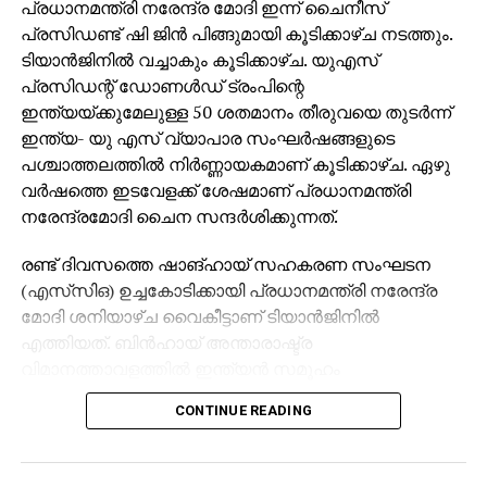
പ്രധാനമന്ത്രി നരേന്ദ്ര മോദി ഇന്ന് ചൈനീസ്
സഹായിക്കാനാണ്. അതിനിടെയാണ് എസ് ഐ ആര്‍
പ്രസിഡണ്ട് ഷി ജിൻ പിങ്ങുമായി കൂടിക്കാഴ്ച നടത്തും.
മറയാക്കി സിപിഎം കള്ളവോട്ട് ചേര്‍ക്കലും, വോട്ടു
ടിയാൻജിനിൽ വച്ചാകും കൂടിക്കാഴ്ച. യുഎസ്
നിഷേധിക്കലും നടത്തുന്നത്. ബിജെപിയെപ്പോലെ
പ്രസിഡന്റ് ഡോണൾഡ് ട്രംപിന്റെ
സിപിഎമ്മിന്റെ കപട മതേതരവാദവും ജനാധിപത്യ
ഇന്ത്യയ്ക്കുമേലുള്ള 50 ശതമാനം തീരുവയെ തുടർന്ന്
സംവിധാനത്തിന് ശാപമാണ്. രാഷ്ട്രീപക്ഷപാത
ഇന്ത്യ- യു എസ് വ്യാപാര സംഘർഷങ്ങളുടെ
നിലപാടിന്റെ പേരില്‍ സിപിഎമ്മിന്റെ ഭീഷണിയാണ്
പശ്ചാത്തലത്തിൽ നിർണ്ണായകമാണ് കൂടിക്കാഴ്ച. ഏഴു
പയ്യന്നൂരില്‍ ബിഎല്‍ഒയുടെ ആത്മഹത്യയ്ക്ക്
വർഷത്തെ ഇടവേളക്ക് ശേഷമാണ് പ്രധാനമന്ത്രി
കാരണമെന്നും കെസി വേണുഗോപാല്‍ പറഞ്ഞു.
നരേന്ദ്രമോദി ചൈന സന്ദർശിക്കുന്നത്.
രണ്ട് ദിവസത്തെ ഷാങ്ഹായ് സഹകരണ സംഘടന
(എസ്‌സി‌ഒ) ഉച്ചകോടിക്കായി പ്രധാനമന്ത്രി നരേന്ദ്ര
മോദി ശനിയാഴ്ച വൈകീട്ടാണ് ടിയാൻജിനിൽ
എത്തിയത്. ബിൻഹായ് അന്താരാഷ്ട്ര
വിമാനത്താവളത്തിൽ ഇന്ത്യൻ സമൂഹം
നരേന്ദ്രമോദിയ്ക്ക് ഊഷ്മള സ്വീകരണം നൽകി. 2020
CONTINUE READING
ലെ ഗാൽവാൻ താഴ്‌വരയിലെ
സംഘർഷത്തിനുശേഷമുള്ള ബന്ധം
മെച്ചപ്പെടുത്തുന്നതിലും, വ്യാപാരത്തിലും പ്രാദേശിക