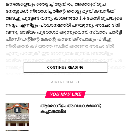
ജനങ്ങളെയും ഞെട്ടിച്ച് ആയിരം, അഞ്ഞുറ് രൂപ
നോട്ടുകള്‍ നിരോധിച്ചതിന്റെ തൊട്ടു മുമ്പ് കമ്പനിക്ക്
അടച്ചു പൂട്ടേണ്ടിവന്നു. കാരണമോ 1.4 കോടി രൂപയുടെ
നഷ്ടം. എന്നിട്ടും പ്രധാനമന്ത്രി പറയുന്നു. അഛേ ദിന്‍
വന്നു, രാജ്യം പുരോഗമിക്കുന്നുവെന്ന്. സ്വന്തം പാര്‍ട്ടി
പ്രസിഡന്റിന്റെ മകന്റെ കമ്പനിക്ക് പോലും പിടിച്ചു
നില്‍ക്കാന്‍ കഴിയാത്ത സ്ഥിതിക്കാണോ അഛേ ദിന്‍
എന്നു പറയുക? ഈ ദുരനുഭവം മുന്നിലുണ്ടായിട്ടും
രാജ്യം സാമ്പത്തികമായി പുരോഗമിക്കുന്നുവെന്ന് പാടി
നടക്കുന്ന അമിത്ഷായുടെ പാര്‍ട്ടിയോടുള്ള പ്രതിബദ്ധത
CONTINUE READING
മറ്റു നേതാക്കള്‍ക്ക് പാഠപുസ്തകമാണ്.
ADVERTISEMENT
2014-15ല്‍ 18728 രൂപ വിറ്റു വരവുള്ള ടെമ്പിള്‍
എന്റര്‍പ്രൈസസിന്റെ വിറ്റുവരവ് 2015-16 ല്‍ 80.5
YOU MAY LIKE
കോടി രൂപയായി വര്‍ധിച്ചു അഥവാ 600 ഇരട്ടി വര്‍ധന.
ആരോഗ്യം അവകാശമാണ്,
എന്നിട്ടും കമ്പനിക്ക് പൂട്ടേണ്ടിവന്നു. ഏതാണ്ട് പിറ്റേന്നാണ്
കച്ചവടമല്ല
നരേന്ദ്രമോദിയുടെ നോട്ട് നിരോധന
പ്രഖ്യാപനമുണ്ടായതെന്നത് തികച്ചും യാദൃച്ഛികം
മാത്രം. കുസും ഫിന്‍സ് വെയര്‍ എന്ന പുതിയ