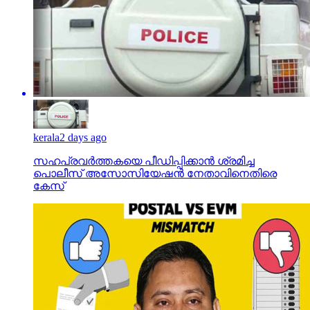
kerala
2 days ago
സഹപ്രവര്‍ത്തകയെ പീഡിപ്പിക്കാന്‍ ശ്രമിച്ച
പൊലീസ് അസോസിയേഷന്‍ നേതാവിനെതിരെ
കേസ്