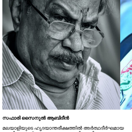
സഫാരി സൈനുല്‍ ആബിദീന്‍
മലയാളിയുടെ ഹൃദയാന്തരീക്ഷത്തില്‍ അര്‍ത്ഥദീര്‍ഘമായ
എം.ടിയെന്ന ദ്വയാക്ഷരത്തെ ബാക്കിയാക്കി ഒരു കാലം
വിടപറയുന്നു. എല്ലാ അര്‍ഥത്തിലും വിസ്മയമായിരുന്നു