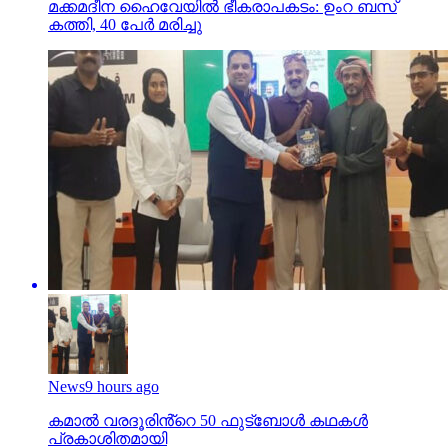
News
9 hours ago
കമാൽ വരദൂരിൻ്റെ 50 ഫുട്ബോൾ കഥകൾ
പ്രകാശിതമായി