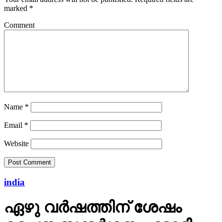
Comment
Name
*
Email
*
Website
india
ഏഴു വർഷത്തിന് ശേഷം
ചൈന സന്ദർശനം; മോദി-