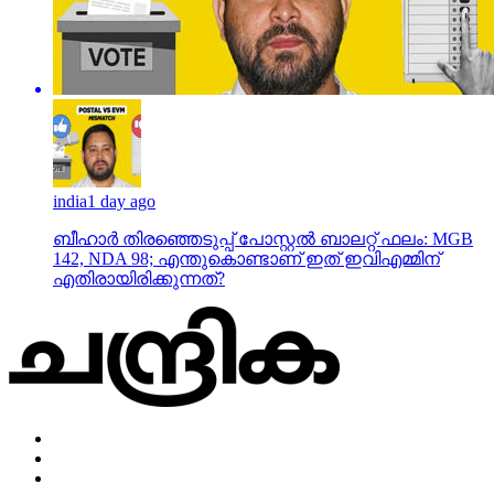
india
1 day ago
ബീഹാർ തിരഞ്ഞെടുപ്പ് പോസ്റ്റൽ ബാലറ്റ് ഫലം: MGB
142, NDA 98; എന്തുകൊണ്ടാണ് ഇത് ഇവിഎമ്മിന്
എതിരായിരിക്കുന്നത്?