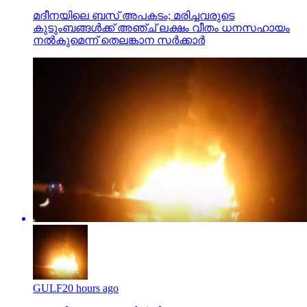
കുടുംബങ്ങള്‍ക്ക് അഞ്ച് ലക്ഷം വീതം ധനസഹായം
നല്‍കുമെന്ന് തെലങ്കാന സര്‍ക്കാര്‍
GULF
20 hours ago
മക്കമദീന ഹൈവേയില്‍ ഭീകരാപകടം: ഉംറ ബസ്
കത്തി, 40 പേര്‍ മരിച്ചു