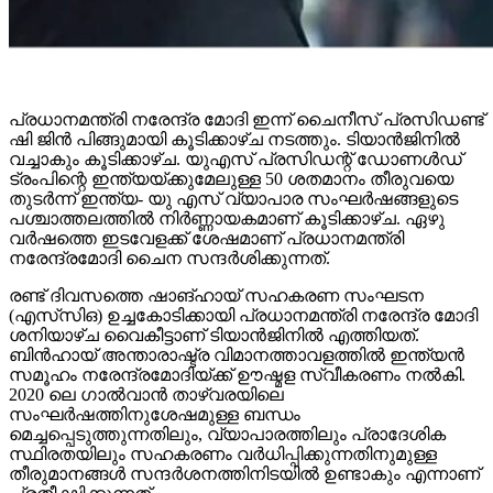
പ്രധാനമന്ത്രി നരേന്ദ്ര മോദി ഇന്ന് ചൈനീസ് പ്രസിഡണ്ട്
ഷി ജിൻ പിങ്ങുമായി കൂടിക്കാഴ്ച നടത്തും. ടിയാൻജിനിൽ
വച്ചാകും കൂടിക്കാഴ്ച. യുഎസ് പ്രസിഡന്റ് ഡോണൾഡ്
ട്രംപിന്റെ ഇന്ത്യയ്ക്കുമേലുള്ള 50 ശതമാനം തീരുവയെ
തുടർന്ന് ഇന്ത്യ- യു എസ് വ്യാപാര സംഘർഷങ്ങളുടെ
പശ്ചാത്തലത്തിൽ നിർണ്ണായകമാണ് കൂടിക്കാഴ്ച. ഏഴു
വർഷത്തെ ഇടവേളക്ക് ശേഷമാണ് പ്രധാനമന്ത്രി
നരേന്ദ്രമോദി ചൈന സന്ദർശിക്കുന്നത്.
രണ്ട് ദിവസത്തെ ഷാങ്ഹായ് സഹകരണ സംഘടന
(എസ്‌സി‌ഒ) ഉച്ചകോടിക്കായി പ്രധാനമന്ത്രി നരേന്ദ്ര മോദി
ശനിയാഴ്ച വൈകീട്ടാണ് ടിയാൻജിനിൽ എത്തിയത്.
ബിൻഹായ് അന്താരാഷ്ട്ര വിമാനത്താവളത്തിൽ ഇന്ത്യൻ
സമൂഹം നരേന്ദ്രമോദിയ്ക്ക് ഊഷ്മള സ്വീകരണം നൽകി.
2020 ലെ ഗാൽവാൻ താഴ്‌വരയിലെ
സംഘർഷത്തിനുശേഷമുള്ള ബന്ധം
മെച്ചപ്പെടുത്തുന്നതിലും, വ്യാപാരത്തിലും പ്രാദേശിക
സ്ഥിരതയിലും സഹകരണം വർധിപ്പിക്കുന്നതിനുമുള്ള
തീരുമാനങ്ങൾ സന്ദർശനത്തിനിടയിൽ ഉണ്ടാകും എന്നാണ്
പ്രതീക്ഷിക്കുന്നത്.