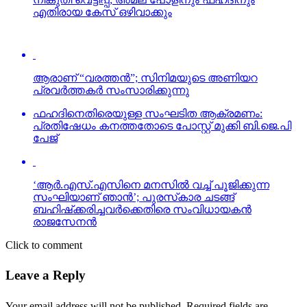
എതിരായ കേസ് ഒഴിവാക്കും
ആരാണ് “വരത്തന്‍”; സിനിമയുടെ അണിയറ
പ്രവര്‍ത്തകര്‍ സംസാരിക്കുന്നു
ഫഹദിനെതിരെയുള്ള സംഘടിത ആക്രമണം:
പ്രതിഷേധം കനത്തതോടെ പോസ്റ്റ് മുക്കി ബി.ജെ.പി
പേജ്
‘ആര്‍.എസ്.എസിനെ മനസില്‍ വച്ച് പൂജിക്കുന്ന
സംഘിയാണ് ഞാന്‍’; പുരസ്‌കാര ചടങ്ങ്
ബഹിഷ്‌ക്കരിച്ചവര്‍ക്കെതിരെ സംവിധായകന്‍
രാജസേനന്‍
Click to comment
Leave a Reply
Your email address will not be published.
Required fields are
marked
*