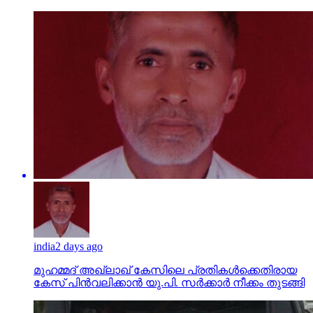
india
2 days ago
മുഹമ്മദ് അഖ്‌ലാഖ് കേസിലെ പ്രതികള്‍ക്കെതിരായ
കേസ് പിന്‍വലിക്കാന്‍ യു.പി. സര്‍ക്കാര്‍ നീക്കം തുടങ്ങി