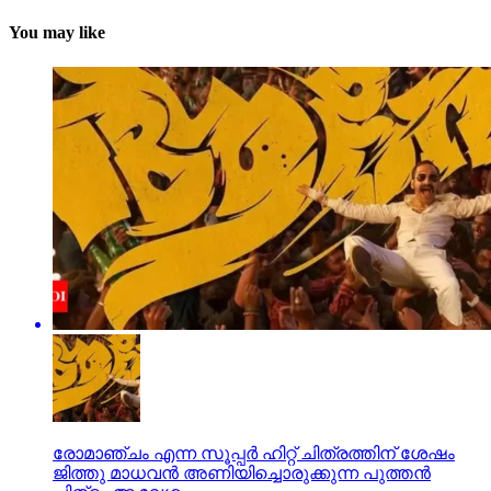
You may like
രോമാഞ്ചം എന്ന സൂപ്പര്‍ ഹിറ്റ് ചിത്രത്തിന് ശേഷം
ജിത്തു മാധവന്‍ അണിയിച്ചൊരുക്കുന്ന പുത്തന്‍