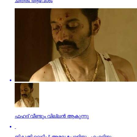
ചിത്രം ആവേശം
ഫഹദ് വീണ്ടും വില്ലന്‍ ആകുന്നു
നികുതി വെട്ടിപ്പ്; അമല പോളിനും ഫഹദിനും