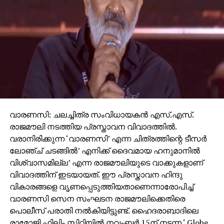
വാരണസി: ചലച്ചിത്ര സംവിധായകന്‍ എസ്.എസ്.
രാജമൗലി നടത്തിയ പ്രസ്താവന വിവാദത്തില്‍.
വരാനിരിക്കുന്ന ‘വാരണസി’ എന്ന ചിത്രത്തിന്റെ ടീസര്‍
ലോഞ്ച് ചടങ്ങില്‍’ എനിക്ക് ദൈവമായ ഹനുമാനില്‍
വിശ്വാസമില്ല’ എന്ന രാജമൗലിയുടെ വാക്കുകളാണ്
വിവാദത്തിന് ഇടയായത്. ഈ പ്രസ്താവന ഹിന്ദു
വികാരങ്ങളെ വൃണപ്പെടുത്തിയതാണെന്നാരോപിച്ച്
വാരണസി സെന സംഘടന രാജമൗലിക്കെതിരെ
പൊലീസ് പരാതി നല്‍കിയിട്ടുണ്ട്. ഹൈദരാബാദിലെ
രാമോജി ഫിലിം സിറ്റിയില്‍ നവംബര്‍ 15ന് നടന്ന ‘ Globe