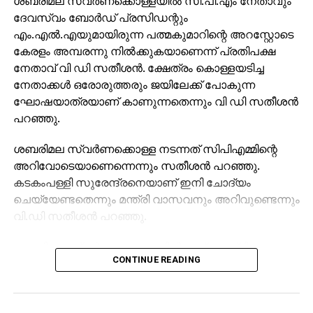
@hotstartweets
:
ശബരിമല സ്വര്‍ണക്കൊള്ളയില്‍ സി.പി.എം നേതാവും
ദേവസ്വം ബോര്‍ഡ് പ്രസിഡന്റും
https://t.co/5FAmYYAcbL
എം.എല്‍.എയുമായിരുന്ന പത്മകുമാറിന്റെ അറസ്റ്റോടെ
JioTV users can watch it
കേരളം അമ്പരന്നു നില്‍ക്കുകയാണെന്ന് പ്രതിപക്ഷ
നേതാവ് വി ഡി സതീശന്‍. ക്ഷേത്രം കൊള്ളയടിച്ച
LIVE on the app.
നേതാക്കള്‍ ഒരോരുത്തരും ജയിലേക്ക് പോകുന്ന
#ISLMoments
#NEUKER
ഘോഷയാത്രയാണ് കാണുന്നതെന്നും വി ഡി സതീശന്‍
#LetsFootball
പറഞ്ഞു.
pic.twitter.com/rqa2E9OwfI
ശബരിമല സ്വര്‍ണക്കൊള്ള നടന്നത് സിപിഎമ്മിന്റെ
അറിവോടെയാണെന്നെന്നും സതീശന്‍ പറഞ്ഞു.
കടകംപള്ളി സുരേന്ദ്രനെയാണ് ഇനി ചോദ്യം
— Indian Super League
ചെയ്യേണ്ടതെന്നും മന്ത്രി വാസവനും അറിവുണ്ടെന്നും
(@IndSuperLeague)
വി.ഡി സതീശന്‍ പറഞ്ഞു.
February 17, 2018
ശബരിമല സ്വര്‍ണക്കൊള്ളയില്‍ മുഖ്യമന്ത്രി
CONTINUE READING
പിണറായി വിജയന്‍ എന്തുകൊണ്ട് മൗനം പാലിക്കുന്നു.
സ്വന്തം നേതാക്കള്‍ ജയിലിലേക്ക് പോകുമ്പോള്‍
RELATED TOPICS:
BLASTERS
ISL
പാര്‍ട്ടിക്ക് ഒരു കുഴപ്പവുമില്ലെന്ന് പറയാന്‍ എം.വി
UP NEXT