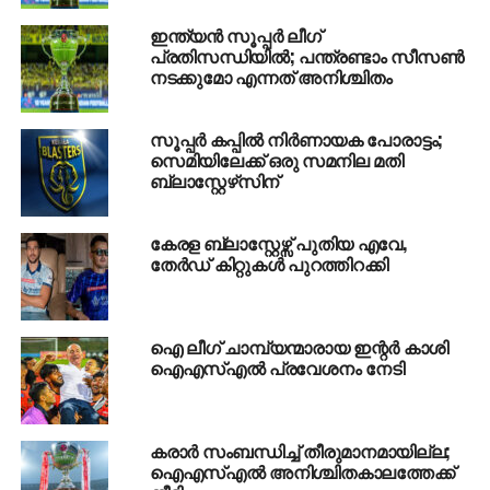
മത്സരത്തിന്റെ 28ാം മിനിറ്റില്‍ വെസ് ബ്രൗണിന്റെ
ഇന്ത്യന്‍ സൂപ്പര്‍ ലീഗ്
ഗോളിലാണ് ബ്ലാസ്‌റ്റേഴ്‌സ് മുന്നിലെത്തിയത്.
പ്രതിസന്ധിയില്‍; പന്ത്രണ്ടാം സീസണ്‍
നടക്കുമോ എന്നത് അനിശ്ചിതം
ബ്‌ലാസ്‌റ്റേഴ്‌സിന് അനുകൂലമായ കോര്‍ണറില്‍
ജാക്കിചന്ദ് സിംങ് പോസ്റ്റിനുള്ളിലേക്ക് ഉയര്‍ത്തി
നല്‍കിയ പന്ത് മനോഹരമായ ഹെഡ്ഡറിലൂടെ വെസ്
സൂപ്പര്‍ കപ്പില്‍ നിര്‍ണായക പോരാട്ടം;
ബ്രൗണ്‍ വലയിലാക്കിയാണ് ബ്‌ലാസ്‌റ്റേഴ്‌സ് ലീഡ്
സെമിയിലേക്ക് ഒരു സമനില മതി
ബ്ലാസ്റ്റേഴ്‌സിന്
നേടിയത്.
കേരള ബ്ലാസ്റ്റേഴ്സ് പുതിയ എവേ,
തേര്‍ഡ് കിറ്റുകള്‍ പുറത്തിറക്കി
Berbatov set up
Baldvinsson, who saw his
ഐ ലീഗ് ചാമ്പ്യന്മാരായ ഇന്റര്‍ കാശി
shot saved by Rehenesh!
ഐഎസ്എല്‍ പ്രവേശനം നേടി
Watch it LIVE on
കരാര്‍ സംബന്ധിച്ച് തീരുമാനമായില്ല;
@hotstartweets
:
ഐഎസ്എല്‍ അനിശ്ചിതകാലത്തേക്ക്