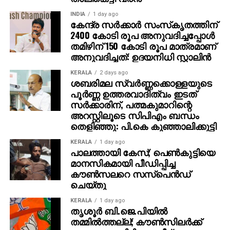
INDIA
1 day ago
കേന്ദ്ര സര്‍ക്കാര്‍ സംസ്‌കൃതത്തിന്
2400 കോടി രൂപ അനുവദിച്ചപ്പോള്‍
തമിഴിന് 150 കോടി രൂപ മാത്രമാണ്
അനുവദിച്ചത്: ഉദയനിധി സ്റ്റാലിന്‍
KERALA
2 days ago
ശബരിമല സ്വര്‍ണ്ണക്കൊള്ളയുടെ
പൂര്‍ണ്ണ ഉത്തരവാദിത്വം ഇടത്
സര്‍ക്കാരിന്, പത്മകുമാറിന്റെ
അറസ്റ്റിലൂടെ സിപിഎം ബന്ധം
തെളിഞ്ഞു: പി.കെ കുഞ്ഞാലിക്കുട്ടി
KERALA
1 day ago
പാലത്തായി കേസ്; പെൺകുട്ടിയെ
മാനസികമായി പീഡിപ്പിച്ച
കൗൺസലറെ സസ്പെൻഡ്
ചെയ്തു
KERALA
1 day ago
തൃശൂര്‍ ബി.ജെ.പിയില്‍
തമ്മില്‍ത്തല്ല്; കൗണ്‍സിലര്‍ക്ക്