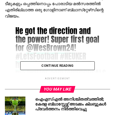
ടീമുകളും ഒപ്പത്തിനൊപ്പം പോരാടിയ മല്‍സരത്തില്‍
എതിരില്ലാത്ത ഒരു ഗോളിനാണ് ബ്ലാസ്‌റ്റേഴ്‌സിന്റെ
വിജയം.
He got the direction and
the power! Super first goal
for
@WesBrown24
!
#LetsFootball
#NEUKER
https://t.co/mShE3ibZKF
CONTINUE READING
pic.twitter.com/sWPhhhSALG
ADVERTISEMENT
— Indian Super League
YOU MAY LIKE
(@IndSuperLeague)
ഐഎസ്എല്‍ അനിശ്ചിതത്വത്തില്‍;
February 17, 2018
കേരള ബ്ലാസ്റ്റേഴ്സ് അടക്കം ക്ലബ്ബുകള്‍
പ്രവര്‍ത്തനം നിര്‍ത്തിവെച്ചു