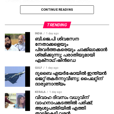
പറഞ്ഞു. ഒരുകഥാപാത്രത്തിന് മമ്മൂട്ടി ഏറ്റവും
അനുയോജ്യനാണെന്ന് തോന്നിയതിനാല്‍
CONTINUE READING
എക്‌സിക്യൂട്ടീവ് പ്രൊഡ്യൂസര്‍ വിവേക് ദാമോദരന്‍
വഴിയാണ് മമ്മൂട്ടിയെ സമീപിച്ചത്. ഇതിനകം തന്നെ
തങ്ങള്‍ക്ക് മനസ്സിലുണ്ടായിരുന്നതുപോലെ തന്നെയാണ്
TRENDING
പൃഥ്വിരാജും ആ വേഷം മമ്മൂക്ക ചെയ്യണം എന്ന്
INDIA
1 day ago
നിര്‍ദേശിച്ചതെന്നും അദ്ദേഹം വെളിപ്പെടുത്തി. ജിതിന്‍
ബി.ജെ.പി ശിവസേന
നേതാക്കളെയും
കെ. ജോസ് പറഞ്ഞു പോലെ, വിനായകന്‍ അവതരിപ്പിച്ച
പ്രവര്‍ത്തകരെയും ചാക്കിലാക്കാന്‍
വേഷം തന്നെയാണ് ആദ്യം പൃഥ്വിരാജിന്
ശ്രമിക്കുന്നു; പരാതിയുമായി
പരിഗണിച്ചത്. മമ്മൂട്ടി കമ്പനി നിര്‍മിച്ച ‘കളങ്കാവല്‍’
ഏക്‌നാഥ് ഷിന്‍ഡെ
നവംബര്‍ 27ന് തീയേറ്ററുകളില്‍ റിലീസ് ചെയ്യും.
GULF
1 day ago
ദുബൈ എയര്‍ഷോയില്‍ ഇന്ത്യന്‍
ജെറ്റ് തകര്‍ന്നുവീണു; പൈലറ്റിന്
ദാരുണാന്ത്യം
KERALA
1 day ago
വിവാഹ ദിവസം വധുവിന്
വാഹനാപകടത്തില്‍ പരിക്ക്;
ആശുപത്രിയില്‍ എത്തി
താലികെട്ടി വരന്‍