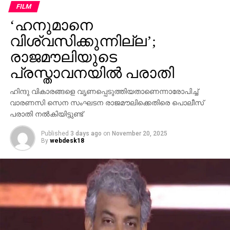
ഗോവിന്ദന് മാത്രമേ കഴിയൂവെന്നും വി.ഡി സതീശന്‍
കാനത്തിനും മാണിക്കും ഒരേ വേദിയില്‍
FILM
പരിഹസിച്ചു. എന്തുകൊണ്ട് ദേവസ്വം ബോര്‍ഡ്
കസേരയൊരുക്കി സി.പി.എം
‘ഹനുമാനെ
പോറ്റിക്കെതിരെ പരാതി നല്‍കിയില്ലെന്നും പോറ്റി
കുടുങ്ങിയാല്‍ പലരും കുടുങ്ങും എന്ന് സിപിഎമ്മിന്
DON'T MISS
വിശ്വസിക്കുന്നില്ല’;
നീതി വൈകിക്കുന്നത്, നിഷേധിക്കുന്നതിന്
അറിയാമായിരുന്നുവെന്നും അദ്ദേഹം കൂട്ടിച്ചേര്‍ത്തു.
രാജമൗലിയുടെ
തുല്യം; പ്രതിഷേധവുമായി സിനിമയിലെ വനിതാ
കൂട്ടായ്മ
പ്രസ്താവനയില്‍ പരാതി
ഹിന്ദു വികാരങ്ങളെ വൃണപ്പെടുത്തിയതാണെന്നാരോപിച്ച്
വാരണസി സെന സംഘടന രാജമൗലിക്കെതിരെ പൊലീസ്
പരാതി നല്‍കിയിട്ടുണ്ട്
Published
3 days ago
on
November 20, 2025
By
webdesk18