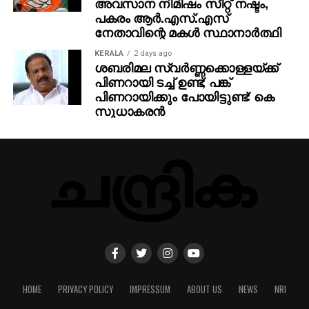
അവസാന നിമിഷം സീറ്റ് നഷ്ടം,
പകരം ആര്‍.എസ്.എസ്
നേതാവിന്റെ മകള്‍ സ്ഥാനാര്‍ത്ഥി
KERALA
2 days ago
ശബരിമല സ്വര്‍ണ്ണക്കൊള്ളയ്ക്ക്
പിണറായി ടച്ച് ഉണ്ട്; പങ്ക്
പിണറായിക്കും പോയിട്ടുണ്ട്: കെ
സുധാകരന്‍
HOME
PRIVACY POLICY
IMPRESSUM
ABOUT US
NEWS
NRI