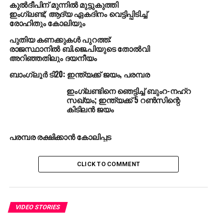
കുല്‍ദീപിന് മുന്നില്‍ മുട്ടുകുത്തി
ഇംഗ്ലണ്ട്; ആദ്യ ഏകദിനം വെട്ടിപ്പിടിച്ച്
രോഹിതും കോലിയും
പുതിയ കണക്കുകള്‍ പുറത്ത്:
രാജസ്ഥാനില്‍ ബി.ജെ.പിയുടെ തോല്‍വി
പാര്‍ത്ഥിവ് പട്ടേല്‍ പരിശീലനത്തില്‍(ഫയല്‍ ഫോട്ടോ)
അറിഞ്ഞതിലും ദയനീയം
ബാംഗ്ലൂര്‍ ടി20: ഇന്ത്യക്ക് ജയം, പരമ്പര
വിശാഖപ്പട്ടണത്ത് നടന്ന ടെസ്റ്റിനിടെയാണ് സാഹക്ക്
പരിക്കേറ്റത്. പരിക്ക് ഭേദമായട്ടുണ്ടെങ്കിലും വിശ്രമം
ഇംഗ്ലണ്ടിനെ ഞെട്ടിച്ച് ബുംറ-നഹ്‌റ
സഖ്യം; ഇന്ത്യക്ക് 5 റണ്‍സിന്റെ
നല്‍കുകയായിരുന്നു. വ്യാഴാഴ്ചയാണ് ടെസ്റ്റ്
കിടിലന്‍ ജയം
ആരംഭിക്കുന്നത്. അഞ്ച് മത്സരങ്ങളടങ്ങിയ പരമ്പരയില്‍
ഇന്ത്യ 2-0ത്തിന് മുന്നിലാണ്. വിശാഖപ്പട്ടണത്ത് 246
പരമ്പര രക്ഷിക്കാന്‍ കോലിപ്പട
റണ്‍സിനും മൊഹാലിയില്‍ എട്ട് വിക്കറ്റിനുമായിരുന്നു
കോഹ്‌ലിയുടെ സംഘം ജയിച്ചുകയറിയത്.
CLICK TO COMMENT
RELATED TOPICS:
INDIA VS ENGLAND
UP NEXT
VIDEO STORIES
സ്വര്‍ണ വില താഴോട്ട്: പവന് 21,520
ജാതി വിവേചനം; മലപ്പുറം
DON'T MISS