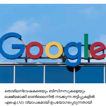
തൊഴിലന്വേഷകരെയും ബിസിനസുകളെയും
ലക്ഷ്യമാക്കി ഓണ്‍ലൈനില്‍ നടക്കുന്ന തട്ടിപ്പുകളില്‍
എഐ (AI) വ്യാപകമായി ഉപയോഗപ്പെടുന്നതായി
ഗൂഗിള്‍ മുന്നറിയിപ്പ് നല്‍കി. വ്യാജ തൊഴില്‍