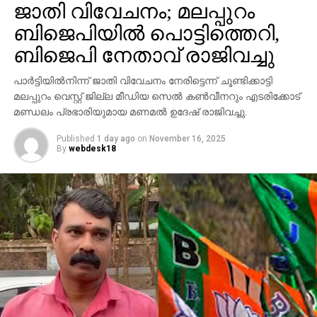
സൗജന്യ കോള്‍ ഓഫറുമായി
ബിജെപിയില്‍ പൊട്ടിത്തെറി,
ബി.എസ്.എന്‍.എല്‍ വരുന്നു
ബിജെപി നേതാവ് രാജിവച്ചു
പാര്‍ട്ടിയില്‍നിന്ന് ജാതി വിവേചനം നേരിട്ടെന്ന് ചൂണ്ടിക്കാട്ടി
മലപ്പുറം വെസ്റ്റ് ജില്ല മീഡിയ സെല്‍ കണ്‍വീനറും എടരിക്കോട്
മണ്ഡലം പ്രഭാരിയുമായ മണമല്‍ ഉദേഷ് രാജിവച്ചു.
Published
1 day ago
on
November 16, 2025
By
webdesk18