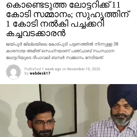
വ്യക്തികള്‍ക്കും സ്ഥാപനങ്ങള്‍ക്കും ഗുരുതരമായ
കോടി സമ്മാനം; സുഹൃത്തിന്
ഭീഷണിയാണെന്ന് ഗൂഗിള്‍ മുന്നറിയിപ്പ് നല്‍കി.
1 കോടി നല്‍കി പച്ചക്കറി
നിയമാനുസൃത തൊഴിലുടമകള്‍ ഒരിക്കലും സാമ്പത്തിക
കച്ചവടക്കാരന്‍
വിവരങ്ങളോ പേയ്‌മെന്റെ് ആവശ്യങ്ങളോ
ഉന്നയിക്കില്ലെന്നും ഉപയോക്താക്കള്‍ ഓണ്‍ലൈനില്‍
ജയ്പൂര്‍ ജില്ലയിലെ കോട്പുടി പട്ടണത്തില്‍ നിന്നുള്ള 38
കൂടുതല്‍ ജാഗ്രത പാലിക്കണമെന്നും ഗൂഗിള്‍
കാരനായ അമിത് സെഹ്‌റയാണ് പഞ്ചാബ് സംസ്ഥാന
വ്യക്തമാക്കി.
ലോട്ടറിയുടെ ദീപാവലി ബമ്പര്‍ സമ്മാനം നേടിയത്.
Published
1 week ago
on
November 10, 2025
By
webdesk17