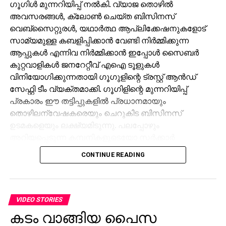
അവസരങ്ങള്‍, ക്ലോണ്‍ ചെയ്ത ബിസിനസ്
വെബ്‌സൈറ്റുരള്‍, യഥാര്‍ത്ഥ ആപ്ലിക്കേഷനുകളോട്
സാമ്യമുള്ള കബളിപ്പിക്കാന്‍ വേണ്ടി നിര്‍മ്മിക്കുന്ന
ആപ്പുകള്‍ എന്നിവ നിര്‍മ്മിക്കാന്‍ ഇപ്പോള്‍ സൈബര്‍
കുറ്റവാളികള്‍ ജനറേറ്റീവ് എഐ ടൂളുകള്‍
വിനിയോഗിക്കുന്നതായി ഗൂഗുളിന്റെ ട്രസ്റ്റ് ആന്‍ഡ്
സേഫ്റ്റി ടീം വ്യക്തമാക്കി. ഗൂഗിളിന്റെ മുന്നറിയിപ്പ്
പ്രകാരം ഈ തട്ടിപ്പുകളില്‍ പ്രധാനമായും
തൊഴിലന്വേഷകരെയും ചെറുകിട ബിസിനസ്
ഉടമകളെയും ലക്ഷ്യമിടുന്നു. പലപ്പോഴും
അറിയപ്പെടുന്ന കമ്പനികളുടെയോ സര്‍ക്കാര്‍
ഏജന്‍സികളുടെയോ പേരില്‍ വ്യാജ ജോലി
CONTINUE READING
ലിസ്റ്റിംഗുകള്‍ സൃഷ്ടിക്കപ്പെടുന്നു. ഇരകളോട്
വ്യക്തിഗത വിവരങ്ങള്‍ പങ്കിടാനും, ജോലി
പ്രോസസ്സിംഗ് ഫീസ് എന്ന പേരില്‍ പണം അടയ്ക്കാനും
ആവശ്യപ്പെടുന്നതാണ് സാധാരണ രീതി. ചിലര്‍
VIDEO STORIES
മാല്‍വെയര്‍ ഇന്‍സ്റ്റാള്‍ ചെയ്യാനോ ഡാറ്റ
കടം വാങ്ങിയ പൈസ
മോഷ്ടിക്കാനോ ലക്ഷ്യമിട്ടുള്ള വ്യാജ അഭിമുഖ
കൊണ്ടെടുത്ത ലോട്ടറിക്ക് 11
സോഫ്റ്റ്‌വെയറുകളും അയക്കുന്നു. ഇത്തരം തട്ടിപ്പുകള്‍