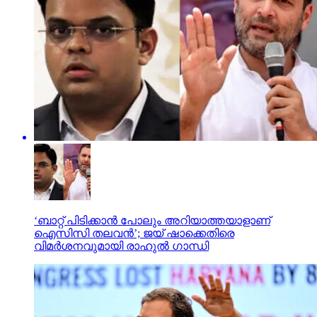
‘ബാറ്റ് പിടിക്കാൻ പോലും അറിയാത്തയാളാണ്
ഐസിസി തലവൻ’; ജയ് ഷാക്കെതിരെ
വിമർശനവുമായി രാഹുൽ ഗാന്ധി