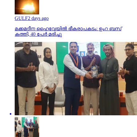
GULF
2 days ago
മക്കമദീന ഹൈവേയില്‍ ഭീകരാപകടം: ഉംറ ബസ്
കത്തി, 40 പേര്‍ മരിച്ചു