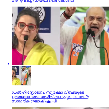
അനുവദിച്ച് ഡല്‍ഹി ഹൈക്കോടതി
ഡൽഹി സ്ഫോടനം: സുരക്ഷാ വീഴ്ചയുടെ
ഉത്തരവാദിത്തം അമിത് ഷാ ഏറ്റടുക്കുമോ ?;
സാഗരിക ഘോഷ് എം.പി