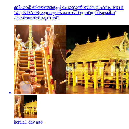
ബീഹാർ തിരഞ്ഞെടുപ്പ് പോസ്റ്റൽ ബാലറ്റ് ഫലം: MGB
142, NDA 98; എന്തുകൊണ്ടാണ് ഇത് ഇവിഎമ്മിന്
എതിരായിരിക്കുന്നത്?
kerala
1 day ago