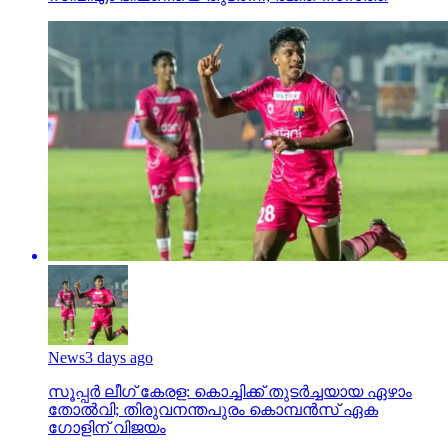
News
3 days ago
സൂപ്പര്‍ ലീഗ് കേരള: കൊച്ചിക്ക് തുടര്‍ച്ചയായ ഏഴാം
തോല്‍വി; തിരുവനന്തപുരം കൊമ്പന്‍സ് ഏക
ഗോളിന് വിജയം