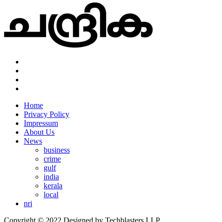
Home
Privacy Policy
Impressum
About Us
News
business
crime
gulf
india
kerala
local
nri
Copyright © 2022 Designed by Techblasters LLP