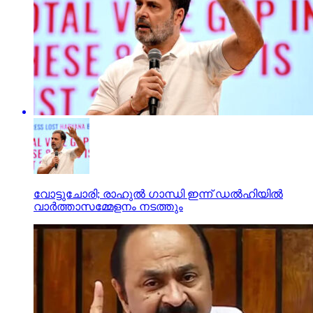
വോട്ടുചോരി; രാഹുല്‍ ഗാന്ധി ഇന്ന് ഡല്‍ഹിയില്‍
വാര്‍ത്താസമ്മേളനം നടത്തും