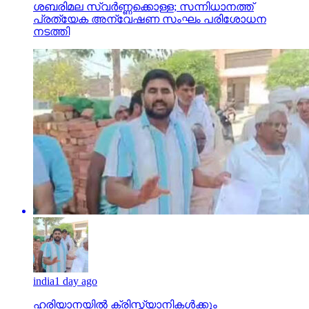
ശബരിമല സ്വര്‍ണ്ണക്കൊള്ള; സന്നിധാനത്ത്
പ്രത്യേക അന്വേഷണ സംഘം പരിശോധന
നടത്തി
india
1 day ago
ഹരിയാനയില്‍ ക്രിസ്ത്യാനികള്‍ക്കും