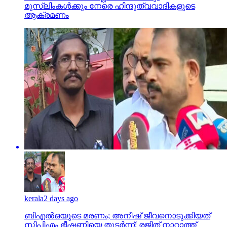
മുസ്‌ലിംകള്‍ക്കും നേരെ ഹിന്ദുത്വവാദികളുടെ
ആക്രമണം
kerala
2 days ago
ബിഎല്‍ഒയുടെ മരണം; അനീഷ് ജീവനൊടുക്കിയത്
സിപിഎം ഭീഷണിയെ തുടര്‍ന്ന്; രജിത് നാറാത്ത്