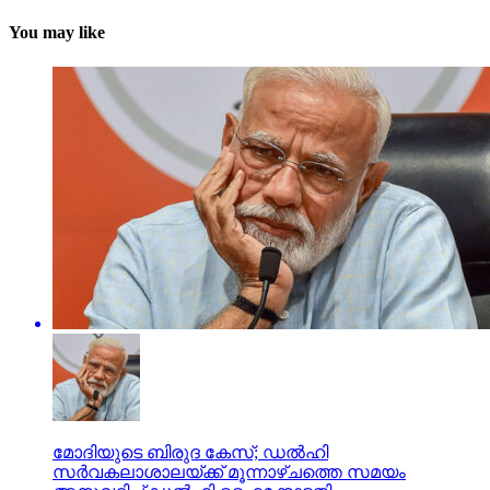
You may like
മോദിയുടെ ബിരുദ കേസ്; ഡല്‍ഹി
സര്‍വകലാശാലയ്ക്ക് മൂന്നാഴ്ചത്തെ സമയം