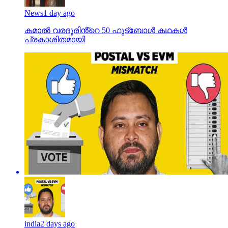
News
1 day ago
കമാൽ വരദൂരിൻ്റെ 50 ഫുട്ബോൾ കഥകൾ
പ്രകാശിതമായി
india
2 days ago