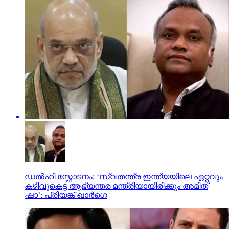
ഡല്‍ഹി സ്ഫോടനം: ‘സ്വതന്ത്ര ഇന്ത്യയിലെ ഏറ്റവും
കഴിവുകെട്ട ആഭ്യന്തര മന്ത്രിയായിരിക്കും അമിത്
ഷാ’: പ്രിയങ്ക് ഖാർഗെ