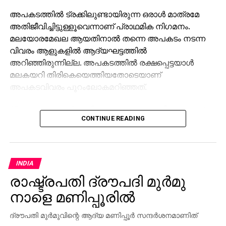
അപകടത്തില്‍ ട്രക്കിലുണ്ടായിരുന്ന ഒരാള്‍ മാത്രമേ
അതിജീവിച്ചിട്ടുള്ളൂവെന്നാണ് പ്രാഥമിക നിഗമനം.
മലയോരമേഖല ആയതിനാല്‍ തന്നെ അപകടം നടന്ന
വിവരം ആളുകളില്‍ ആദ്യഘട്ടത്തില്‍
അറിഞ്ഞിരുന്നില്ല. അപകടത്തില്‍ രക്ഷപ്പെട്ടയാള്‍
മലകയറി തിരികെയെത്തിയതോടെയാണ്
അപകടവിവരം പുറംലോകമറിഞ്ഞത്.
13 മൃതദേഹങ്ങള്‍ ഇതിനോടകം കണ്ടെത്തിയെന്നാണ്
CONTINUE READING
ജില്ലാ ഭരണകൂടം അറിയിച്ചത്. സംസ്ഥാന
ദുരന്തനിവാരണ സേനയുടെയും ദുരന്ത
നിവാരണസേനയുടെയും നേതൃത്വത്തിൽ
രക്ഷാപ്രവർത്തനം പുരോഗമിച്ചുകൊണ്ടിരിക്കുകയാണ്.
INDIA
രാഷ്ട്രപതി ദ്രൗപദി മുർമു
അപകടത്തില്‍ പരിക്കേറ്റവരെ
പുറത്തെടുക്കുന്നതിനായുള്ള
നാളെ മണിപ്പൂരിൽ
രക്ഷാപ്രവര്‍ത്തനങ്ങള്‍ക്കാണ് നിലവില്‍ മുന്‍ഗണന
കല്‍പിക്കുന്നതെന്നും തുടര്‍നടപടികളും
ദ്രൗപതി മുർമുവിന്റെ ആദ്യ മണിപ്പൂർ സന്ദർശനമാണിത്