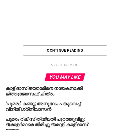
CONTINUE READING
ADVERTISEMENT
YOU MAY LIKE
കാളിദാസ് ജയറാമിനെ നായകനാക്കി
ജിത്തുജോസഫ് ചിത്രം
‘പൂമരം’ കണ്ടു; അനുഭവം പങ്കുവെച്ച്
വിനീത് ശ്രീനിവാസന്‍
പൂമരം റിലീസ് തിയ്യതി പുറത്തുവിട്ടു;
ട്രോളര്‍മാരെ തിരിച്ചു ട്രോളി കാളിദാസ്
ജയറാം