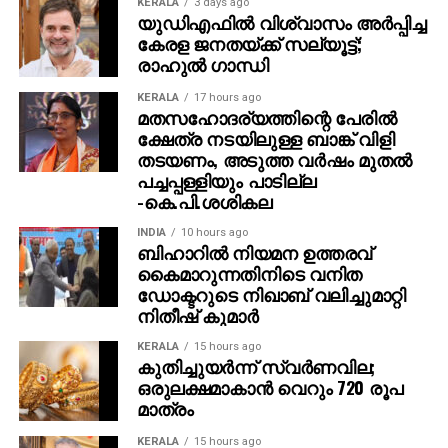
മെയ്തി, കുക്കി വിഭാഗങ്ങൾ തമ്മിലുള്ള കലാപത്തിൽ
KERALA
3 days ago
യുഡിഎഫില്‍ വിശ്വാസം അര്‍പ്പിച്ച
260ഓളം പേർക്കാണ് ജീവൻ നഷ്ടമായത്. 60000ലധികം
കേരള ജനതയ്ക്ക് സല്യൂട്ട്;
പേർ പാലായനം ചെയ്തു. മുഖ്യമന്ത്രി എൻ. ബിരേൻ
രാഹുല്‍ ഗാന്ധി
സിങ് രാജിവച്ചതിനെ തുടർന്ന് ഫെബ്രുവരി 13 മുതൽ
മണിപ്പൂർ രാഷ്ട്രപതി ഭരണത്തിലാണ്.
KERALA
17 hours ago
മതസഹോദര്യത്തിന്റെ പേരില്‍
ക്ഷേത്ര നടയിലുള്ള ബാങ്ക് വിളി
തടയണം, അടുത്ത വര്‍ഷം മുതല്‍
പച്ചപ്പള്ളിയും പാടില്ല
-കെ.പി.ശശികല
INDIA
10 hours ago
ബിഹാറില്‍ നിയമന ഉത്തരവ്
കൈമാറുന്നതിനിടെ വനിത
ഡോക്ടറുടെ നിഖാബ് വലിച്ചുമാറ്റി
നിതീഷ് കുമാര്‍
KERALA
15 hours ago
കുതിച്ചുയര്‍ന്ന് സ്വര്‍ണവില;
ഒരുലക്ഷമാകാന്‍ വെറും 720 രൂപ
മാത്രം
KERALA
15 hours ago