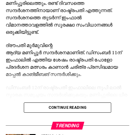
മണിപ്പൂരിലെത്തും. രണ്ട് ദിവസത്തെ
സന്ദർശനത്തിനായാണ് രാഷ്ട്രപതി എത്തുന്നത്.
സന്ദർശനത്തെ തുടർന്ന് ഇംഫാൽ
വിമാനത്താവളത്തിൽ സുരക്ഷാ സംവിധാനങ്ങൾ
ഒരുക്കിയിട്ടുണ്ട്.
ദ്രൗപതി മുർമുവിന്റെ
ആദ്യ മണിപ്പൂർ സന്ദർശനമാണിത്. ഡിസംബർ 11ന്
ഇംഫാലിൽ എത്തിയ ശേഷം രാഷ്ട്രപതി പോളോ
പ്രദർശന മത്സരം കാണാൻ ചരിത്ര പ്രസിദ്ധമായ
മാപ്പൽ കാങ്‌ജീബങ് സന്ദർശിക്കും.
ഡിസംബർ 12ന് രാഷ്ട്രപതി ഇംഫാലിലെ നൂപി ലാൽ
സ്മാരക സമുച്ചയം സന്ദർശിക്കുകയും മണിപ്പൂരിലെ ധീര
വനിതാ യോദ്ധാക്കൾക്ക് ആദരാഞ്ജലികൾ
CONTINUE READING
അർപ്പിക്കുകയും ചെയ്യും. പിന്നീട് സേനാപതിയിൽ
പൊതുചടങ്ങിൽ പങ്കെടുക്കും.
TRENDING
രണ്ടു വർഷത്തിലധികമായി മണിപ്പൂരിൽ തുടരുന്ന