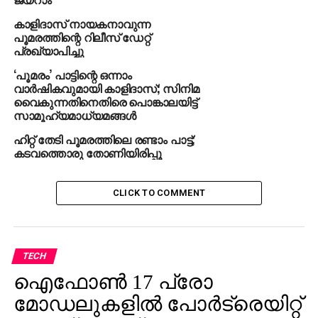
കാളിദാസ് നായകനാവുന്ന
പൂമരത്തിന്റെ റിലീസ് ഡേറ്റ്
പ്രഖ്യാപിച്ചു
‘പൂമരം’ പാട്ടിന്റെ ഒന്നാം
വാര്‍ഷികവുമായി കാളിദാസ്; സിനിമ
വൈകുന്നതിനെതിരെ പൊങ്കാലയിട്ട്
സാമൂഹ്യമാധ്യമങ്ങള്‍
പോസ്റ്റ് പ്രൊഡക്ഷന്‍ ജോലികള്‍ നീണ്ടുപോകുന്നതാണ്
ഹിറ്റ് തേടി പൂമരത്തിലെ രണ്ടാം പാട്ട്;
ചിത്രത്തിന്റെ റിലീസ് വൈകാന്‍ കാരണമെന്ന്
കടവത്തൊരു തോണിയിരിപ്പൂ
റിപ്പോര്‍ട്ടുണ്ട്. ഡോ. പോള്‍ വര്‍ഗീസും എബ്രിഡ്
ഷൈനും ചേര്‍ന്നാണ് പൂമരം നിര്‍മിക്കുന്നത്. ആക്ഷന്‍
CLICK TO COMMENT
ഹീറോ ബിജുവിന് ശേഷം എബ്രിഡ് ഷൈന്‍
സംവിധാനം ചെയ്യുന്ന ചിത്രമാണ് പൂമരം. കാമ്പസ്
പ്രമേയമാകുന്ന ചിത്രത്തിലെ പാട്ടുകള്‍ നേരത്തെ
തന്നെ പ്രശംസ നേടിയിരുന്നു.
TECH
ഐഫോൺ 17 പ്രോ
RELATED TOPICS:
ACTOR KALIDAS JAYARAM
മോഡലുകളിൽ പോർട്രെയിറ്റ്
FILM POOMARAM
POOMARAM