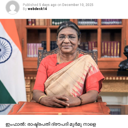
പരിശോധനകളും പിന്നാലെയുണ്ടാകുമെന്നും സര്‍ക്കാര്‍
Published
5 days ago
on
December 10, 2025
വ്യക്തമാക്കി.
By
webdesk14
ഇംഫാൽ: രാഷ്ട്രപതി ദ്രൗപദി മുർമു നാളെ