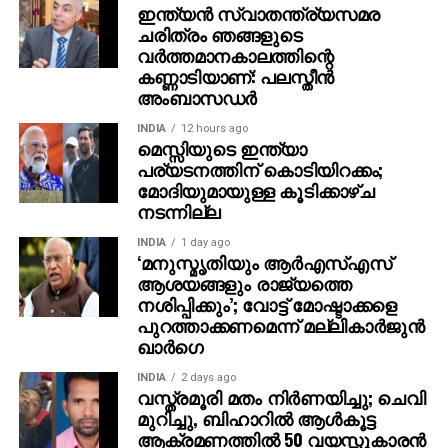
ഇന്ത്യൻ സ്വാതന്ത്ര്യസമര
ചരിത്രം ഞങ്ങളുടെ
വർത്തമാനകാലത്തിന്റെ
കണ്ണാടിയാണ്: പലസ്തീൻ
അംബാസഡർ
INDIA
12 hours ago
മെസ്സിയുടെ ഇന്ത്യാ
പര്യടനത്തിന് കൊടിയിറക്കം;
മോദിയുമായുള്ള കൂടിക്കാഴ്ച
നടന്നില്ല
INDIA
1 day ago
‘മനുസ്മൃതിയും ആർഎസ്എസ്
ആശയങ്ങളും രാജ്യത്തെ
നശിപ്പിക്കും’; വോട്ട് മോഷ്ടാക്കളെ
പുറത്താക്കണമെന്ന് മല്ലികാർജുൻ
ഖാർഗെ
INDIA
2 days ago
വസ്ത്രമൂരി മതം നിര്‍ണയിച്ചു; ചെവി
മുറിച്ചു, ബിഹാറില്‍ ആള്‍കൂട്ട
ആക്രമണത്തില്‍ 50 വയസ്സുകാരന്‍