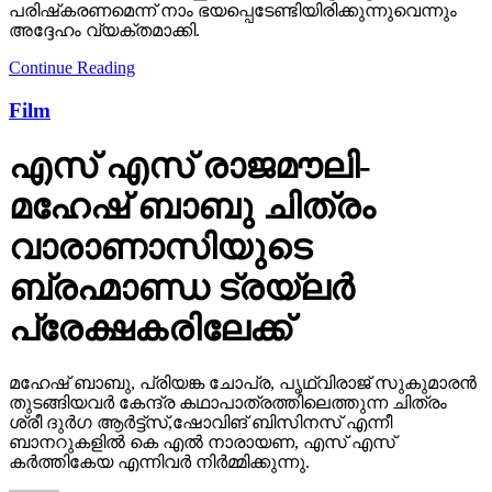
പരിഷ്‌കരണമെന്ന് നാം ഭയപ്പെടേണ്ടിയിരിക്കുന്നുവെന്നും
അദ്ദേഹം വ്യക്തമാക്കി.
Continue Reading
Film
എസ് എസ് രാജമൗലി-
മഹേഷ് ബാബു ചിത്രം
വാരാണാസിയുടെ
ബ്രഹ്മാണ്ഡ ട്രയ്ലർ
പ്രേക്ഷകരിലേക്ക്
മഹേഷ് ബാബു, പ്രിയങ്ക ചോപ്ര, പൃഥ്വിരാജ് സുകുമാരൻ
തുടങ്ങിയവർ കേന്ദ്ര കഥാപാത്രത്തിലെത്തുന്ന ചിത്രം
ശ്രീ ദുർഗ ആർട്ട്സ്,ഷോവിങ് ബിസിനസ് എന്നീ
ബാനറുകളിൽ കെ എൽ നാരായണ, എസ് എസ്
കർത്തികേയ എന്നിവർ നിർമ്മിക്കുന്നു.