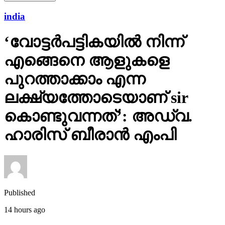
india
‘വോട്ടര്‍പട്ടികയില്‍ നിന്ന്
എങ്ങെനെ ആളുകളെ
പുറത്താക്കാം എന്ന
ലക്ഷ്യത്തോടെയാണ് sir
കൊണ്ടുവന്നത്’: അഡ്വ.
ഹാരിസ് ബീരാൻ എംപി
Published
14 hours ago