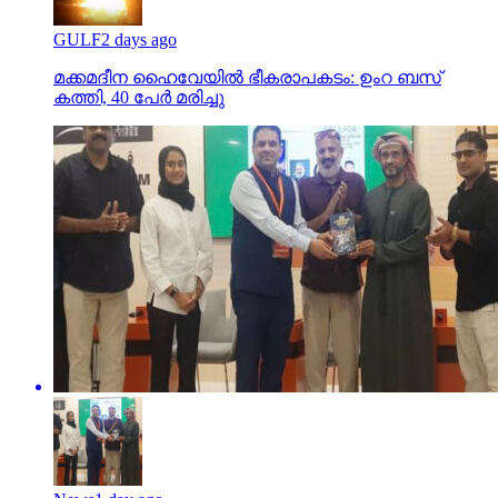
GULF
2 days ago
മക്കമദീന ഹൈവേയില്‍ ഭീകരാപകടം: ഉംറ ബസ്
കത്തി, 40 പേര്‍ മരിച്ചു