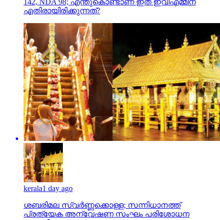
142, NDA 98; എന്തുകൊണ്ടാണ് ഇത് ഇവിഎമ്മിന്
എതിരായിരിക്കുന്നത്?
kerala
1 day ago
ശബരിമല സ്വര്‍ണ്ണക്കൊള്ള; സന്നിധാനത്ത്
പ്രത്യേക അന്വേഷണ സംഘം പരിശോധന