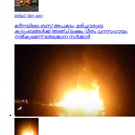
india
1 day ago
മദീനയിലെ ബസ് അപകടം; മരിച്ചവരുടെ
കുടുംബങ്ങള്‍ക്ക് അഞ്ച് ലക്ഷം വീതം ധനസഹായം
നല്‍കുമെന്ന് തെലങ്കാന സര്‍ക്കാര്‍