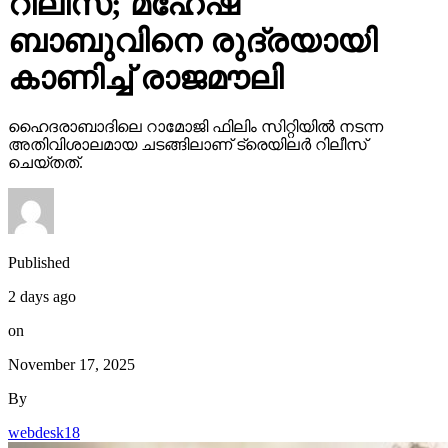
റിലീസ്; മഹേഷ്
ബാബുവിനെ രുദ്രയായി
കാണിച്ച് രാജമൗലി
ഹൈദരാബാദിലെ റാമോജി ഫിലിം സിറ്റിയില്‍ നടന്ന
അതിവിശാലമായ ചടങ്ങിലാണ് ട്രെയിലര്‍ റിലീസ്
ചെയ്തത്.
Published
2 days ago
on
November 17, 2025
By
webdesk18