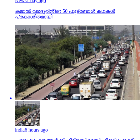
News
1 day ago
കമാൽ വരദൂരിൻ്റെ 50 ഫുട്ബോൾ കഥകൾ
പ്രകാശിതമായി
india
6 hours ago