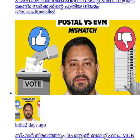
പഴയ വാഹനങ്ങള്‍ക്ക് ഫിറ്റ്‌നസ് ടെസ്റ്റ് ഫീസ് 10 ഇരട്ടി;
കേന്ദ്ര സര്‍ക്കാരിന്റെ പുതിയ നിയമം
പ്രാബല്യത്തില്‍
india
2 days ago
ബീഹാർ തിരഞ്ഞെടുപ്പ് പോസ്റ്റൽ ബാലറ്റ് ഫലം: MGB