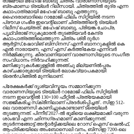
രാജമൗലി മഹേഷ് ബാബു ചിത്രം വാരാണാസിയുടെ
ബ്രഹ്മാണ്ഡ ട്രയ്ലർ റിലീസായി. ചിത്രത്തിൽ രുദ്ര എന്ന
കഥാപാത്രമായി മഹേഷ് ബാബു എത്തുന്നു.
ഹൈദരാബാദിലെ റാമോജി ഫിലിം സിറ്റിയിൽ നടന്ന
പ്രൗഢ ഗംഭീര ഇവെന്റിലാണ് ചിത്രത്തിന്റെ ട്രയ്ലർ
റിലീസ് ചെയ്തത്. മഹേഷ് ബാബു, പ്രിയങ്ക ചോപ്ര,
പൃഥ്വിരാജ് സുകുമാരൻ തുടങ്ങിയവർ കേന്ദ്ര
കഥാപാത്രത്തിലെത്തുന്ന ചിത്രം ശ്രീ ദുർഗ
ആർട്ട്സ്,ഷോവിങ് ബിസിനസ് എന്നീ ബാനറുകളിൽ കെ
എൽ നാരായണ, എസ് എസ് കർത്തികേയ എന്നിവർ
നിർമ്മിക്കുന്നു. കീരവാണിയാണ് വാരണാസിയുടെ സംഗീത
സംവിധാനം നിർവഹിക്കുന്നത്.
മണിക്കൂറുകൾക്കുള്ളിൽ അഞ്ചു മില്യണിൽപ്പരം
കാഴ്ചക്കാരുമായി ട്രയ്ലർ ലോകവ്യാപകമായി
ട്രെൻഡിങ്ങിൽ മുന്നിലാണ്.
പ്രേക്ഷകർക്ക് ദൃശ്യവിസ്മയം സമ്മാനിക്കുന്ന
വാരാണസിയുടെ ട്രയ്ലർ റാമോജി ഫിലിം സിറ്റിയിൽ
നടന്ന ഇവെന്റിൽ 130×100 ഫീറ്റിൽ പ്രത്യേകമായി
സജ്ജീകരിച്ച സ്‌ക്രീനിലാണ് പ്രദർശിപ്പിച്ചത് . സിഇ 512-
ലെ വാരാണസി കാണിച്ചുകൊണ്ടാണ് ട്രെയിലര്‍
തുടങ്ങുന്നത്. പിന്നീട് 2027-ല്‍ ഭൂമിയെ ലക്ഷ്യമാക്കി വരുന്ന
ശാംഭവി എന്ന ഛിന്നഗ്രഹമാണ് കാണിക്കുന്നത്.
തുടര്‍ന്നങ്ങോട്ട് അന്റാര്‍ട്ടിക്കയിലെ റോസ് ഐസ് ഷെല്‍ഫ്,
ആഫ്രിക്കയിലെ അംബോസെലി വനം, ബിസിഇ 7200-ലെ