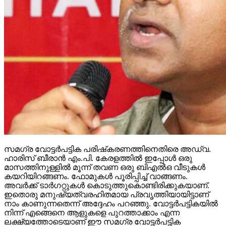
സമഗ്ര വോട്ടര്‍പട്ടിക പരിഷ്‌കരണത്തിനെതിരെ അഡ്വ.
ഹാരിസ് ബീരാന്‍ എം.പി. കേരളത്തില്‍ ഇപ്പോള്‍ ഒരു
മാസത്തിനുള്ളില്‍ മൂന്ന് തവണ ഒരു ബിഎല്‍ഒ വീടുകള്‍
കയറിയിറങ്ങണം. ഫോമുകള്‍ പൂരിപ്പിച്ച് വാങ്ങണം.
അവര്‍ക്ക് ടാര്‍ഗറ്റുകള്‍ കൊടുത്തുകൊണ്ടിരിക്കുകയാണ്.
ഇതൊരു മനുഷ്യത്വരഹിതമായ പ്രവൃത്തിയായിട്ടാണ്
നാം കാണുന്നതെന്ന് അദ്ദേഹം പറഞ്ഞു. വോട്ടര്‍പട്ടികയില്‍
നിന്ന് എങ്ങെനെ ആളുകളെ പുറത്താക്കാം എന്ന
ലക്ഷ്യത്തോടെയാണ് ഈ സമഗ്ര വോട്ടര്‍പട്ടിക