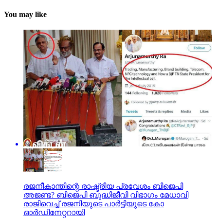
You may like
രജനീകാന്തിന്റെ രാഷ്ട്രീയ പ്രവേശം ബിജെപി
അജണ്ട? ബിജെപി ബുദ്ധിജീവി വിഭാഗം മേധാവി
രാജിവെച്ച് രജനിയുടെ പാര്‍ട്ടിയുടെ കോ
ഓര്‍ഡിനേറ്ററായി