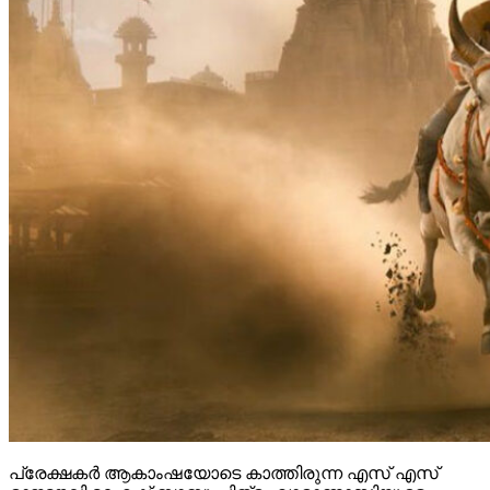
പ്രേക്ഷകർ ആകാംഷയോടെ കാത്തിരുന്ന എസ് എസ്