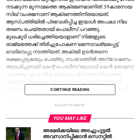
നടക്കുന്ന മൂന്നാമത്തെ ആക്രമണമാണിത്. 39കാരനായ
സിഖ് വംശജനാണ് ആക്രണത്തിനിരയായത്.
ആസ്പത്രിയില്‍ പ്രവേശിപ്പിച്ച ഇയാള്‍ അപകട നില
തരണം ചെയ്തതായി പൊലീസ് പറഞ്ഞു.
മുഖംമൂടി ധരിച്ചെത്തിയയാളാണ് ‘നിങ്ങളുടെ
രാജ്യത്തേക്ക് തിരിച്ചുപോകണ’മെന്നാവശ്യപ്പെട്ട്
വെടിവെപ്പു നടത്തിയത്. അക്രമി ഉടന്‍തന്നെ
രക്ഷപ്പെടുകയും ചെയ്തു. സംഭവത്തില്‍ അന്വേഷണം
ആരംഭിച്ചതായി കെന്റ് പൊലീസ് മേധാവി കെന്‍ തോമസ്
പറഞ്ഞു. എഫ്.ബി.ഐയേയും ഇതര അന്വേഷണ
ഏജന്‍സികളേയും വിവരം ധരിപ്പിച്ചിട്ടുണ്ട്. ഇന്ത്യന്‍
വംശജര്‍ക്കുനേരെ നിരന്തരം ആക്രമണമുണ്ടാകുന്നത്
CONTINUE READING
സംബന്ധിച്ചും അന്വേഷണ സംഘം
പരിശോധിക്കുമെന്ന് പൊലീസ് കമാന്‍ഡര്‍ ജെറോഡ്
ADVERTISEMENT
കാസ്‌നെര്‍ പറഞ്ഞു.
YOU MAY LIKE
സംഭവം സംബന്ധിച്ച് പ്രാദേശിക കേന്ദ്രങ്ങളുമായി
ബന്ധപ്പെട്ട് വിവരങ്ങള്‍ ശേഖരിച്ചു വരികയാണെന്ന്
അമേരിക്കയിലെ അടച്ചുപൂട്ടല്‍
സാന്‍ഫ്രാന്‍സിസ്‌കോയിലെ ഇന്ത്യന്‍ കോണ്‍സുലേറ്റ്
അവസാനിപ്പിക്കാന്‍ സെനറ്റില്‍