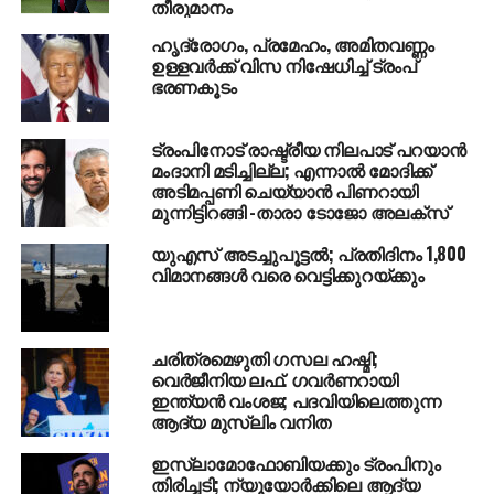
വൃത്തങ്ങള്‍ പറഞ്ഞു. യു.എസ് ജനപ്രതിനിധി
തീരുമാനം
സഭയിലെ ഇന്ത്യന്‍ വംശജയായ പ്രമീള ജെയ്പാലിന്റെ
ഹൃദ്രോഗം, പ്രമേഹം, അമിതവണ്ണം
മണ്ഡലമായ സീറ്റിലില്‍നിന്ന് 30 കിലോമീറ്റര്‍ മാത്രം
ഉള്ളവര്‍ക്ക് വിസ നിഷേധിച്ച് ട്രംപ്
അകലെയാണ് വെടിവെപ്പുണ്ടായ കെന്റ്. സിഖ്
ഭരണകൂടം
സമൂഹത്തിന്റെ രക്ഷക്കായി ആയിരക്കണക്കിന് പേരുടെ
പ്രാര്‍ത്ഥനയുണ്ടെന്നും ഹീനമായ ഈ
ട്രംപിനോട് രാഷ്ട്രീയ നിലപാട് പറയാന്‍
കുറ്റകൃത്യത്തെക്കുറിച്ച് വിശദമായ അന്വേഷണം
മംദാനി മടിച്ചില്ല; എന്നാല്‍ മോദിക്ക്
അടിമപ്പണി ചെയ്യാന്‍ പിണറായി
വേണമെന്നും പ്രമീള ജെയ്പാല്‍ ട്വീറ്റ് ചെയ്തു.
മുന്നിട്ടിറങ്ങി -താരാ ടോജോ അലക്‌സ്
RELATED TOPICS:
യുഎസ് അടച്ചുപൂട്ടല്‍; പ്രതിദിനം 1,800
#DONALDTRUMP
AMERICA
TRUMP
വിമാനങ്ങള്‍ വരെ വെട്ടിക്കുറയ്ക്കും
UP NEXT
കണ്ണൂരിനെ വിറപ്പിച്ച പുലിയെ പിടിച്ചു
DON'T MISS
ചരിത്രമെഴുതി ഗസല ഹഷ്മി;
കാട്ടുതീ: ആശങ്കാജനകമായ അവസ്ഥയില്ലെന്ന്
വെർജീനിയ ലഫ്. ഗവർണറായി
വനംമന്ത്രി
ഇന്ത്യൻ വംശജ; പദവിയിലെത്തുന്ന
ആദ്യ മുസ്‍ലിം വനിത
ഇസ്ലാമോഫോബിയക്കും ട്രംപിനും
തിരിച്ചടി; ന്യൂയോര്‍ക്കിലെ ആദ്യ