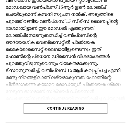
മോഡലായ വണ്‍പ്ലസ് 15ആര്‍ ഉടന്‍ ലോഞ്ച്
ചെയ്യുമെന്ന് കമ്പനി സൂചന നല്‍കി. അടുത്തിടെ
പുറത്തിറങ്ങിയ വണ്‍പ്ലസ് 15 സീരീസ് ലൈനപ്പിന്റെ
ഭാഗമായിട്ടാണ് ഈ മോഡല്‍ എത്തുന്നത്.
ലോഞ്ചിനോടനുബന്ധിച്ച് വണ്‍പ്ലസിന്റെ
ഔദ്യോഗിക വെബ്‌സൈറ്റില്‍ പ്രത്യേക
മൈക്രോസൈറ്റ് ലൈവായിട്ടുണ്ടെന്നും ഇത്
ഫോണിന്റെ പ്രധാന ഡിസൈന്‍ വിശദാംശങ്ങള്‍
പുറത്തുവിടുന്നുവെന്നും വ്യക്തമാക്കുന്നു.
ടീസറനുസരിച്ച്, വണ്‍പ്ലസ് 15ആര്‍ കറുപ്പ് പച്ച എന്നീ
രണ്ടു നിറങ്ങളിലാണ് ലഭ്യമാകുന്നത്. ഫോണിന്റെ
പിന്‍ഭാഗത്തെ ക്യാമറ മൊഡ്യൂള്‍ പ്രത്യേക ശ്രദ്ധ
നേടുന്ന ഭാഗമാണ് സ്‌ക്വയര്‍ ഡിസൈന്‍
ഡെക്കോയിനുള്ളില്‍ ലംബമായി സജ്ജീകരിച്ച ഡ്യുവല്‍
റിയര്‍ ക്യാമറ സിസ്റ്റം. ഇത് വണ്‍പ്ലസ് 15
CONTINUE READING
ഫ്‌ളാഗ്ഷിപ്പിന്റെ ഡിസൈന്‍ ഭാഷയെ
അനുസ്മരിപ്പിക്കുന്നു. വിലകുറഞ്ഞതും എന്നാല്‍
പ്രീമിയം ലുക്കും ഫീച്ചറുകളും ആഗ്രഹിക്കുന്ന