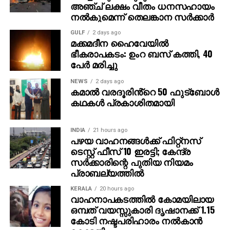
അപൂര്‍വങ്ങളില്‍ അപൂര്‍വമായ ചിത്രം.
അഞ്ച് ലക്ഷം വീതം ധനസഹായം
നല്‍കുമെന്ന് തെലങ്കാന സര്‍ക്കാര്‍
സാമൂഹ്യമാധ്യമത്തില്‍ പങ്കുവെച്ച ചിത്രം
വൈറലായതോടെ ലോകത്തിന്റെ വിവിധ ഭാഗങ്ങളില്‍
GULF
2 days ago
നിന്ന് അഭിനന്ദന പ്രവാഹമാണ് സന്തോഷിന്
മക്കമദീന ഹൈവേയില്‍
ഭീകരാപകടം: ഉംറ ബസ് കത്തി, 40
ലഭിക്കുന്നത്.
പേര്‍ മരിച്ചു
വ്യത്യസ്തമായ ഒരു ഫ്രെയിം തന്റെ കരിയറില്‍
NEWS
2 days ago
വേണമെന്ന ചിന്തയാണ് കവിയൂര്‍ സന്തോഷിനെ
കമാൽ വരദൂരിൻ്റെ 50 ഫുട്ബോൾ
വര്‍ഷങ്ങളായുള്ള കാത്തിരിപ്പിന് പ്രേരിപ്പിച്ചത്. പല
കഥകൾ പ്രകാശിതമായി
തവണ ചുണ്ടിനും കപ്പിനും ഇടയില്‍ ചിത്രം
വഴുതിപ്പോയി. പലപ്പോഴും മനോഹരങ്ങളായ നിരവധി
INDIA
21 hours ago
ചിത്രങ്ങളുടെ പിറവിക്കും ഇതിടയാക്കി. ഒരു പൗര്‍ണമി
പഴയ വാഹനങ്ങള്‍ക്ക് ഫിറ്റ്‌നസ്
ടെസ്റ്റ് ഫീസ് 10 ഇരട്ടി; കേന്ദ്ര
ദിവസം പോലും ഒഴിവാക്കാതെ തന്റെ കാത്തിരിപ്പ്
സര്‍ക്കാരിന്റെ പുതിയ നിയമം
തുടര്‍ന്നുവെന്നും നവംബര്‍ ആറിനാണ് ഇതിനുള്ള
പ്രാബല്യത്തില്‍
അവസരം ലഭിച്ചതെന്നും കവിയൂര്‍ സന്തോഷ് പറയുന്നു.
മൂന്നു ഫ്രെയിമുകളാണ് ലഭിച്ചത്. ചന്ദ്ര
KERALA
20 hours ago
വാഹനാപകടത്തില്‍ കോമയിലായ
പശ്ചാത്തലത്തിലുള്ള വിമാനത്തിന്റെ മുന്‍ഭാഗവും
ഒമ്പത് വയസ്സുകാരി ദൃഷാനക്ക് 1.15
വിമാനത്തിന്റെ വാലുമായിരുന്നു മറ്റുള്ളവ.
കോടി നഷ്ടപരിഹാരം നല്‍കാന്‍