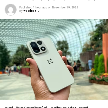
Published
1 hour ago
on
November 19, 2025
By
webdesk17
വണ്‍പ്ലസ് ഇന്ത്യയില്‍ പുതിയ സ്മാര്‍ട്ട്‌ഫോണ്‍