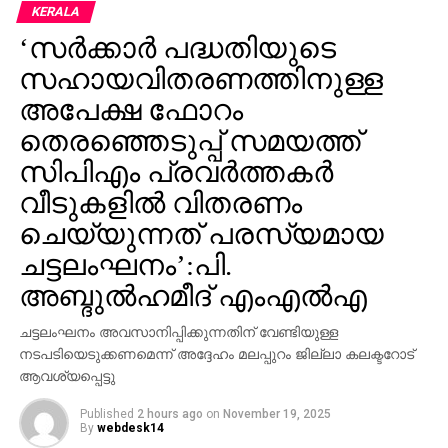
ഉപയോക്താക്കളെയാണ് 15ആര്‍ ലക്ഷ്യമിടുന്നത്.
KERALA
ഫോണിന്റെ പൂര്‍ണ്ണ സവിശേഷതകളും ഇന്ത്യയിലെ
‘സര്‍ക്കാര്‍ പദ്ധതിയുടെ
ലോഞ്ച് തീയതിയും അടുത്ത ദിവസങ്ങളില്‍
സഹായവിതരണത്തിനുള്ള
വണ്‍പ്ലസ് ഔദ്യോഗികമായി പ്രഖ്യാപിക്കുമെന്ന്
പ്രതീക്ഷിക്കുന്നു.
അപേക്ഷ ഫോറം
തെരഞ്ഞെടുപ്പ് സമയത്ത്
സിപിഎം പ്രവര്‍ത്തകര്‍
വീടുകളില്‍ വിതരണം
ചെയ്യുന്നത് പരസ്യമായ
ചട്ടലംഘനം’:പി.
അബ്ദുല്‍ഹമീദ് എംഎല്‍എ
ചട്ടലംഘനം അവസാനിപ്പിക്കുന്നതിന് വേണ്ടിയുള്ള
നടപടിയെടുക്കണമെന്ന് അദ്ദേഹം മലപ്പുറം ജില്ലാ കലക്ടറോട്
ആവശ്യപ്പെട്ടു
Published
2 hours ago
on
November 19, 2025
By
webdesk14