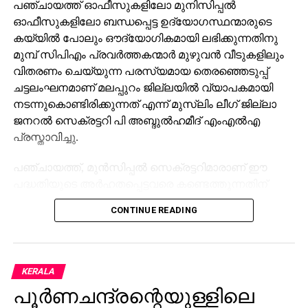
പഞ്ചായത്ത് ഓഫീസുകളിലോ മുനിസിപ്പല്‍
ഓഫീസുകളിലോ ബന്ധപ്പെട്ട ഉദ്യോഗസ്ഥന്മാരുടെ
കയ്യില്‍ പോലും ഔദ്യോഗികമായി ലഭിക്കുന്നതിനു
മുമ്പ് സിപിഎം പ്രവര്‍ത്തകന്മാര്‍ മുഴുവന്‍ വീടുകളിലും
വിതരണം ചെയ്യുന്ന പരസ്യമായ തെരഞ്ഞെടുപ്പ്
ചട്ടലംഘനമാണ് മലപ്പുറം ജില്ലയില്‍ വ്യാപകമായി
നടന്നുകൊണ്ടിരിക്കുന്നത് എന്ന് മുസ്‌ലിം ലീഗ് ജില്ലാ
ജനറല്‍ സെക്രട്ടറി പി അബ്ദുല്‍ഹമീദ് എംഎല്‍എ
പ്രസ്താവിച്ചു.
പഞ്ചായത്ത്, മുന്‍സിപ്പല്‍ സെക്രട്ടറിമാരാണ് ഈ
പദ്ധതിയുടെ അര്‍ഹതപ്പെട്ടവരെ കണ്ടെത്തുന്നതിന്
വേണ്ടിയുള്ള അപേക്ഷകള്‍ ക്ഷണിക്കേണ്ടത് എന്ന്
CONTINUE READING
സര്‍ക്കാര്‍ ഉത്തരവില്‍ പറയുന്നുണ്ട്. പക്ഷേ ഒരു
പഞ്ചായത്തും മുന്‍സിപ്പാലിറ്റിയും ഇതുവരെ അപേക്ഷ
ക്ഷണിച്ചിട്ടില്ല. അവരൊന്നും ഈ വിവരം അറിഞ്ഞിട്ടു
പോലുമില്ലെന്നും അദ്ദേഹം പറഞ്ഞു.
KERALA
പൂര്‍ണചന്ദ്രന്റെയുള്ളിലെ
തദ്ദേശസ്വയംഭരണ സ്ഥാപനങ്ങളിലേക്കുള്ള