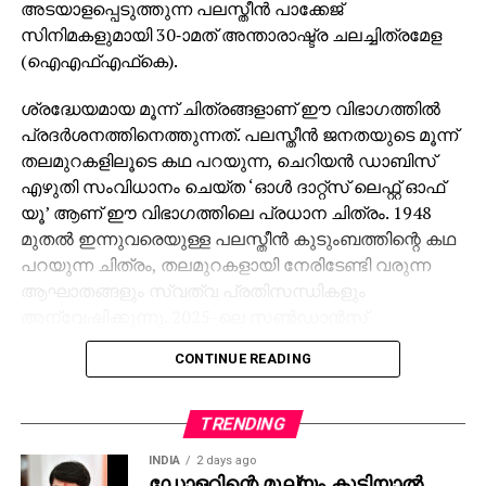
അടയാളപ്പെടുത്തുന്ന പലസ്തീന്‍ പാക്കേജ്
ഉദ്യോഗസ്ഥര്‍ അവരുടെ നേട്ടത്തിനായി തന്നെ
സിനിമകളുമായി 30-ാമത് അന്താരാഷ്ട്ര ചലച്ചിത്രമേള
ബലിയാടാക്കിയെന്നാണ് ദിലീപ് പറയുന്നത്.
(ഐഎഫ്എഫ്‌കെ).
ഇക്കാര്യത്തില്‍ വിധി പകര്‍പ്പ് ലഭിച്ചശേഷം തുടര്‍നടപടി
സ്വീകരിക്കാനാണ് ദിലീപിന്റെ നീക്കം. നടിയെ ആക്രമിച്ച
ശ്രദ്ധേയമായ മൂന്ന് ചിത്രങ്ങളാണ് ഈ വിഭാഗത്തില്‍
കേസില്‍ തന്നെ പ്രതിയാക്കാനുള്ള ഗൂഢാലോനയക്ക്
പ്രദര്‍ശനത്തിനെത്തുന്നത്. പലസ്തീന്‍ ജനതയുടെ മൂന്ന്
തുടക്കമിട്ടത് മഞ്ജു വാര്യരാണെന്നാണ് കോടതി വിധിക്ക്
തലമുറകളിലൂടെ കഥ പറയുന്ന, ചെറിയന്‍ ഡാബിസ്
പിന്നാലെ ദിലീപ് ആരോപിച്ചത്. ഉന്നത പോലീസ്
എഴുതി സംവിധാനം ചെയ്ത ‘ഓള്‍ ദാറ്റ്‌സ് ലെഫ്റ്റ് ഓഫ്
ഉദ്യോഗസ്ഥ ദിലീപിനെ പ്രതിയാക്കാന്‍ ഗൂഢാലോചന
യൂ’ ആണ് ഈ വിഭാഗത്തിലെ പ്രധാന ചിത്രം. 1948
നടത്തിയെന്ന് ദിലീപിന്റെ അഭിഭാഷകന്‍ ബി
മുതല്‍ ഇന്നുവരെയുള്ള പലസ്തീന്‍ കുടുംബത്തിന്റെ കഥ
രാമന്‍പിള്ളയും ആരോപിച്ചിരുന്നു.
പറയുന്ന ചിത്രം, തലമുറകളായി നേരിടേണ്ടി വരുന്ന
ആഘാതങ്ങളും സ്വത്വ പ്രതിസന്ധികളും
അന്വേഷിക്കുന്നു. 2025-ലെ സണ്‍ഡാന്‍സ്
ചലച്ചിത്രമേളയില്‍ നിരൂപക പ്രശംസ പിടിച്ചു പറ്റിയ
CONTINUE READING
ചിത്രം, മികച്ച അന്താരാഷ്ട്ര ഫീച്ചര്‍ ഫിലിമിനുള്ള
ജോര്‍ദാന്റെ ഓസ്‌കാര്‍ എന്‍ട്രി ആയിരുന്നു. മലേഷ്യന്‍
അന്താരാഷ്ട്ര ചലച്ചിത്രമേളയില്‍ മികച്ച ചിത്രത്തിനുള്ള
TRENDING
അവാര്‍ഡും നേടി.
INDIA
2 days ago
ഡോളറിന്റെ മൂല്യം കൂടിയാല്‍