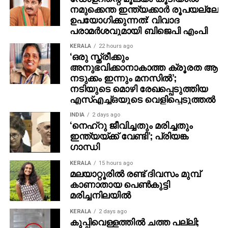
മെഡിറ്ററേനിയന്‍ കടല്‍ കാണാന്‍ ആഗ്രഹിക്കുന്ന 12
നമുക്കെന്ത ഇന്ത്യക്കാര്‍ രൂപയല്ലേ
വയസ്സുള്ള പലസ്തീന്‍ ബാലന്‍ ഖാലിദിന്റെ കഥയാണ്
ഉപയോഗിക്കുന്നത്: വിവാദ
ഷായ് കര്‍മ്മേലി-പൊള്ളാക്കിന്റെ ‘ദി സീ’ കൈകാര്യം
പരാമര്‍ശവുമായി ബിജെപി എംപി
ചെയ്യുന്നത്. യാത്രാരേഖകളില്ലാതെ സൈനിക
KERALA
22 hours ago
ചെക്ക്പോസ്റ്റുകള്‍ മറികടന്നുള്ള അവന്റെ സാഹസിക
‘ഒരു സ്ത്രീക്കും
യാത്ര അതിജീവനത്തിന്റെയും നിസ്സഹായതയുടെയും
അനുഭവിക്കാനാകാത്ത ക്രൂരത ആ
നടുക്കം ഇന്നും മനസില്‍’;
കഥയാണ്. ഈ ചിത്രം ഇസ്രായേലിലെ ഓഫിര്‍
നടിയുടെ മൊഴി രേഖപ്പെടുത്തിയ
അവാര്‍ഡുകളില്‍ മികച്ച ചിത്രമുള്‍പ്പെടെ അഞ്ച്
എസ്എച്ച്ഒയുടെ വെളിപ്പെടുത്തല്‍
പുരസ്‌കാരങ്ങള്‍ നേടുകയും 98-ാമത് ഓസ്‌കറിനുള്ള
ഇസ്രായേലി എന്‍ട്രിയായി തെരഞ്ഞെടുക്കപ്പെടുകയും
INDIA
2 days ago
‘നെഹ്റു ജീവിച്ചതും മരിച്ചതും
ചെയ്തു.
ഇന്ത്യയ്ക്ക് വേണ്ടി’; പ്രിയങ്ക
ഗാന്ധി
സഹോദരങ്ങളായ ടാര്‍സന്‍ നാസ്സറും അറബ് നാസ്സറും
ചേര്‍ന്ന് സംവിധാനം ചെയ്ത ‘വണ്‍സ് അപ്പോണ്‍ എ
KERALA
15 hours ago
മലയാറ്റൂരില്‍ രണ്ട് ദിവസം മുമ്പ്
ടൈം ഇന്‍ ഗാസ’, 2007-ലെ ഗാസ പശ്ചാത്തലമാക്കി
കാണാതായ പെണ്‍കുട്ടി
സുഹൃത്തിന്റെ കൊലപാതകത്തിന് പ്രതികാരം
മരിച്ചനിലയില്‍
ചെയ്യാന്‍ ശ്രമിക്കുന്ന യുവാവിന്റെ കഥ പറയുന്നു.
2025-ലെ കാന്‍ ചലച്ചിത്രമേളയിലെ അണ്‍ സര്‍ട്ടെയ്ന്‍
KERALA
2 days ago
കുപ്പിവെള്ളത്തില്‍ ചത്ത പല്ലി;
റിഗാര്‍ഡ് വിഭാഗത്തില്‍ മികച്ച സംവിധായകനുള്ള