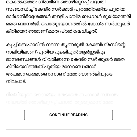
കൊല്‍ക്കത്ത: ഗ്രാമീണ തൊഴിലുറപ്പ് പദ്ധതി
സി.പി.എം തന്നെ
സംബന്ധിച്ച് കേന്ദ്ര സര്‍ക്കാര്‍ പുറത്തിറക്കിയ പുതിയ
മാര്‍ഗനിര്‍ദ്ദേശങ്ങള്‍ തള്ളി പശ്ചിമ ബംഗാള്‍ മുഖ്യമന്ത്രി
DON'T MISS
കേരളത്തിലെ സി.പി.എമ്മിനെ ത്രിപുര
മമത ബാനര്‍ജി. പൊതുയോഗത്തില്‍ കേന്ദ്ര സര്‍ക്കുലര്‍
പഠിപ്പിക്കുന്നത്…
കീറിയെറിഞ്ഞാണ് മമത പ്രതിഷേധിച്ചത്.
കൂച്ച് ബെഹാറില്‍ നടന്ന തൃണമൂല്‍ കോണ്‍ഗ്രസിന്റെ
റാലിയിലാണ് പുതിയ എംജിഎന്‍ആര്‍ഇജിഎ
മാനദണ്ഡങ്ങള്‍ വിവരിക്കുന്ന കേന്ദ്ര സര്‍ക്കുലര്‍ മമത
കീറിയെറിഞ്ഞത്.പുതിയ മാനദണ്ഡങ്ങള്‍
അപമാനകരമാണെന്നാണ് മമത ബാനര്‍ജിയുടെ
നിലപാട്.
ദില്ലിയുടെ ഔദാര്യം തേടാതെ ബംഗാള്‍ സ്വന്തം
നിലയില്‍ തൊഴിലുറപ്പ് പദ്ധതി തുടരുമെന്ന് മമത
പറഞ്ഞു. തെരഞ്ഞെടുപ്പിന് മുമ്പ് സംസ്ഥാനത്തെ
CONTINUE READING
ദുര്‍ബലപ്പെടുത്താന്‍ ബി ജെ പിയുടെ
നേതൃത്വത്തിലുള്ള കേന്ദ്ര സര്‍ക്കാര്‍ തൊഴിലുറപ്പ്
ഫണ്ട് രാഷ്ട്രീയ ആയുധമാക്കുകയാണെന്ന് മമത