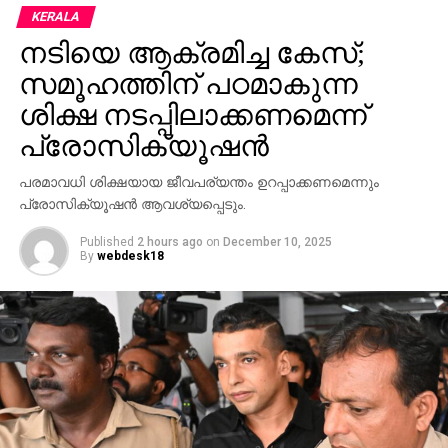
കുറ്റപ്പെടുത്തി. ത്രൈമാസ ലേബര്‍ ബജറ്റ്,
KERALA
തൊഴിലാളികള്‍ക്ക് നിര്‍ബന്ധിത പരിശീലനം തുടങ്ങിയ
നടിയെ ആക്രമിച്ച കേസ്;
നിര്‍ദേശങ്ങള്‍ അസംബന്ധമാണെന്നാണ് മമത
ബാനര്‍ജിയുടെ നിലപാട്.
സമൂഹത്തിന് പഠമാകുന്ന
ശിക്ഷ നടപ്പിലാക്കണമെന്ന്
പ്രോസിക്യൂഷന്‍
പരമാവധി ശിക്ഷയായ ജീവപര്യന്തം ഉറപ്പാക്കണമെന്നും
പ്രോസിക്യൂഷന്‍ ആവശ്യപ്പെടും.
Published
2 hours ago
on
December 10, 2025
By
webdesk18