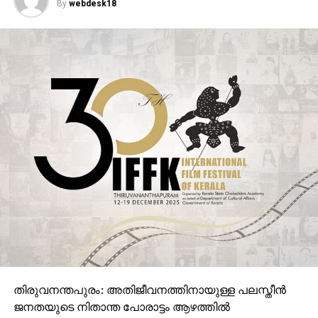
By
webdesk18
കോടതി വിധിച്ചത്. കുറ്റകൃത്യത്തിന്റെ
ഗൂഢാലോചനയില്‍ നടന്‍ ദിലീപിന് പങ്കുണ്ടെന്ന വാദം
തെളിയിക്കാന്‍ പ്രോസിക്യൂഷന് കഴിഞ്ഞില്ലെന്ന് കണ്ട്
നടന്‍ ദിലീപിനെ് കോടതി കുറ്റവിമുക്തനാക്കിയിരുന്നു.
പ്രതികളെ ഒളിവില്‍ താമസിപ്പിച്ചു എന്ന കുറ്റം
ചുമത്തപ്പെട്ട ഏഴാം പ്രതി ചാര്‍ലി തോമസ്, പ്രതികളെ
ജയിലില്‍ സഹായിച്ചു എന്ന കുറ്റം ചുമത്തപ്പെട്ട
ഒന്‍പതാം പ്രതി സനില്‍ കുമാര്‍, തെളിവ് നശിപ്പിക്കല്‍
കുറ്റം ചുമത്തപ്പെട്ട പത്താം പ്രതി ശരത് ജി നായര്‍
എന്നിവരാണ് ദിലീപിനൊപ്പം കുറ്റവിമുക്തരാക്കപ്പെട്ടവര്‍.
അതേസമയം, കേസില്‍ കോടതി
കുറ്റവിമുക്തനാക്കിയതിന് പിന്നാലെ നിയമ
നടപടിക്കൊരുങ്ങുകയാണ് നടന്‍ ദിലീപ്. തനിക്കെതിരായ
ഗൂഢാലോചനയെക്കുറിച്ച് അന്വേഷിക്കണമെന്ന് ദിലീപ്
ആവശ്യപ്പെടും. അന്വേഷണ സംഘം മുഖ്യമന്ത്രിയെ
തിരുവനന്തപുരം: അതിജീവനത്തിനായുള്ള പലസ്തീന്‍
ഉള്‍പ്പെടെ തെറ്റിദ്ധരിപ്പിച്ചുവെന്നാണ് ദിലീപിന്റെ വാദം.
ജനതയുടെ നിതാന്ത പോരാട്ടം ആഴത്തില്‍