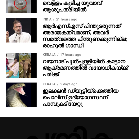
വെള്ളം കുടിച്ച യുവാവ്
പുരസ്‌കാരം നേടിയിരുന്നു.
ആശുപത്രിയില്‍
രാഷ്ട്രീയത്തിന്റെ അതിര്‍വരമ്പുകള്‍ ഭേദിച്ചു കൊണ്ട്
INDIA
21 hours ago
മനുഷ്യന്റെ തകരാത്ത പ്രതീക്ഷയുടെയും
ആര്‍എസ്എസ് പിന്തുടരുന്നത്
അരാജകത്വമാണ്, അവര്‍
സ്വാതന്ത്ര്യത്തോടുള്ള അടങ്ങാത്ത
സമത്വത്തെ പിന്തുണക്കുന്നില്ല;
അഭിനിവേശത്തിന്റെയും കഥ പറയുന്ന ഈ പലസ്തീന്‍
രാഹുല്‍ ഗാന്ധി
ചിത്രങ്ങള്‍ ഐഎഫ്എഫ്‌കെയുടെ തിരശ്ശീലയില്‍
ലോകമെമ്പാടുമുള്ള സിനിമാ പ്രേമികളുമായി
KERALA
17 hours ago
വയനാട് പുല്‍പ്പള്ളിയില്‍ കാട്ടാന
സംവദിക്കും.
ആക്രമണത്തില്‍ വയോധികയ്ക്ക്
പരിക്ക്
KERALA
2 days ago
ഇലക്ഷൻ ഡ്യൂട്ടിയ്ക്കെത്തിയ
പൊലീസ് ഉദ്യോഗസ്ഥന്
പാമ്പുകടിയേറ്റു