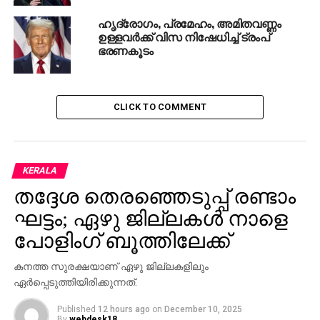
ഹൃദ്രോഗം, പ്രമേഹം, അമിതവണ്ണം
ഉള്ളവര്‍ക്ക് വിസ നിഷേധിച്ച് ട്രംപ്
ഭരണകൂടം
CLICK TO COMMENT
KERALA
തദ്ദേശ തെരഞ്ഞെടുപ്പ് രണ്ടാം
ഘട്ടം; ഏഴു ജില്ലകള്‍ നാളെ
പോളിംഗ് ബൂത്തിലേക്ക്
കനത്ത സുരക്ഷയാണ് ഏഴു ജില്ലകളിലും
ഏര്‍പ്പെടുത്തിയിരിക്കുന്നത്.
Published
12 hours ago
on
December 10, 2025
By
webdesk18