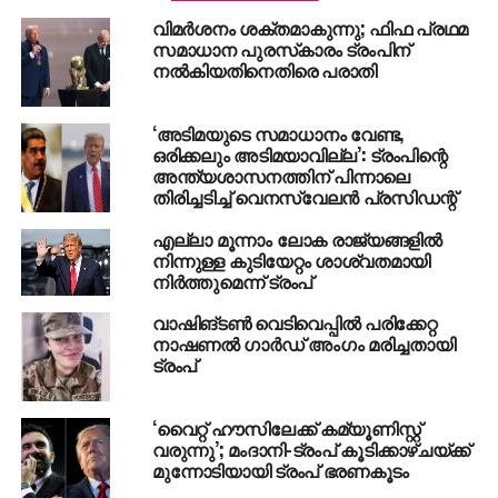
2009-2014 കാലഘട്ടത്തില്‍ അമേരിക്കയിലെ ഇന്ത്യന്‍
വിമര്‍ശനം ശക്തമാകുന്നു; ഫിഫ പ്രഥമ
വംശജരുടെ എണ്ണത്തില്‍ വന്‍ വര്‍ധനവാണ്
സമാധാന പുരസ്‌കാരം ട്രംപിന്
ഉണ്ടായിരിക്കുന്നത്. വാഷിങ്ടണ്‍ കേന്ദ്രീകരിച്ച് നടന്ന
നല്‍കിയതിനെതിരെ പരാതി
സമീപകാല സര്‍വേയില്‍ അഞ്ചു ലക്ഷത്തോളം
വര്‍ദ്ധനയാണ് റിപ്പോര്‍ട്ട് ചെയ്തിരിക്കുന്നത്.
‘അടിമയുടെ സമാധാനം വേണ്ട,
ഒരിക്കലും അടിമയാവില്ല’: ട്രംപിന്റെ
അതിനിടെ, അടുത്തകാലത്തായി യുഎസില്‍
അന്ത്യശാസനത്തിന് പിന്നാലെ
ഇന്ത്യക്കാര്‍ക്കു നേരെ നിരവധി ആക്രമണങ്ങള്‍
തിരിച്ചടിച്ച് വെനസ്വേലന്‍ പ്രസിഡന്റ്
നടന്നുകൊണ്ടിരിക്കുന്നത്.
എല്ലാ മൂന്നാം ലോക രാജ്യങ്ങളില്‍
നിന്നുള്ള കുടിയേറ്റം ശാശ്വതമായി
നിര്‍ത്തുമെന്ന് ട്രംപ്
RELATED TOPICS:
#DONALDTRUMP
AMERICAN PRESIDENT
SUSHAMA SWARAJ
SUSHMA SWARAJ
TRUMP
വാഷിങ്ടണ്‍ വെടിവെപ്പില്‍ പരിക്കേറ്റ
നാഷണല്‍ ഗാര്‍ഡ് അംഗം മരിച്ചതായി
UP NEXT
കൊല്ലം ചിന്നക്കടയില്‍ വന്‍ തീപ്പിടിത്തം
ട്രംപ്
DON'T MISS
ബന്ധുനിയമനം: ഉമ്മന്‍ചാണ്ടിക്കും
‘വൈറ്റ് ഹൗസിലേക്ക് കമ്യൂണിസ്റ്റ്
ചെന്നിത്തലക്കും വിജിലന്‍സിന്റെ ക്ലീന്‍ചിറ്റ്
വരുന്നു’; മംദാനി-ട്രംപ് കൂടിക്കാഴ്ചയ്ക്ക്
മുന്നോടിയായി ട്രംപ് ഭരണകൂടം