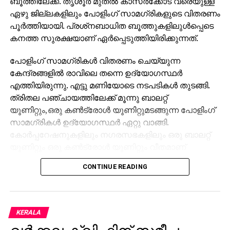
ബൂത്തിലേക്ക്. തൃശൂര്‍ മുതല്‍ കാസര്‍ക്കോട് വരെയുള്ള
ഏഴു ജില്ലകളിലും പോളിംഗ് സാമഗ്രികളുടെ വിതരണം
പൂര്‍ത്തിയായി. പ്രശ്‌നബാധിത ബൂത്തുകളിലുള്‍പ്പെടെ
കനത്ത സുരക്ഷയാണ് ഏര്‍പ്പെടുത്തിയിരിക്കുന്നത്.
പോളിംഗ് സാമഗ്രികള്‍ വിതരണം ചെയ്യുന്ന
കേന്ദ്രങ്ങളില്‍ രാവിലെ തന്നെ ഉദ്യോഗസ്ഥര്‍
എത്തിയിരുന്നു. എട്ടു മണിയോടെ നടപടികള്‍ തുടങ്ങി.
ത്രിതല പഞ്ചായത്തിലേക്ക് മൂന്നു ബാലറ്റ്
യൂണിറ്റും,ഒരു കണ്‍ട്രോള്‍ യൂണിറ്റുമടങ്ങുന്ന പോളിംഗ്
സാമഗ്രികള്‍ ഉദ്യോഗസ്ഥര്‍ ഏറ്റു വാങ്ങി.
കോര്‍പ്പറേഷനുകളിലും നഗരസഭകളിലും ഒരു ബാലറ്റ്
യൂണിറ്റും ഒരു കണ്‍ട്രോള്‍ യൂണിറ്റും വീതമാണ്
വിതരണം ചെയ്തത്.
CONTINUE READING
കനത്ത സുരക്ഷയാണ് ഏഴു ജില്ലകളിലും
ഏര്‍പ്പെടുത്തിയിരിക്കുന്നത്. വിവിധ കേന്ദ്രങ്ങളില്‍
നിന്നും പോലീസ് സുരക്ഷയിലാണ് ഉദ്യോഗസ്ഥര്‍
KERALA
പോളിംഗ് സാമഗ്രികളുമായി ബൂത്തുകളിലേക്ക് പോയത്.