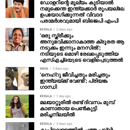
ഡോളറിന്റെ മൂല്യം കൂടിയാല്‍
നമുക്കെന്ത ഇന്ത്യക്കാര്‍ രൂപയല്ലേ
പ്രശ്നം പരിഹരിച്ചുവെന്ന് ഇന്‍ഡിഗോ
ഉപയോഗിക്കുന്നത്: വിവാദ
അവകാശപ്പെടുമ്പോഴും ഇന്നും ചില
പരാമര്‍ശവുമായി ബിജെപി എംപി
വിമാനത്താവളങ്ങളില്‍ സര്‍വീസുകള്‍ മുടങ്ങി.
KERALA
2 days ago
പുതുക്കിയ ഷെഡ്യുളുകള്‍ ഏതൊക്കെയെന്ന് ഇന്നു
‘ഒരു സ്ത്രീക്കും
വൈകുന്നേരം അഞ്ചുമണിക്കകം അറിയിക്കണമെന്ന്
അനുഭവിക്കാനാകാത്ത ക്രൂരത ആ
വ്യോമയാനമന്ത്രാലയം ഇന്‍ഡിഗോയോട്
നടുക്കം ഇന്നും മനസില്‍’;
നടിയുടെ മൊഴി രേഖപ്പെടുത്തിയ
ആവശ്യപ്പെട്ടു. 10 ശതമാനം വെട്ടിക്കുറക്കാന്‍
എസ്എച്ച്ഒയുടെ വെളിപ്പെടുത്തല്‍
മന്ത്രാലയം തീരുമാനിച്ചിട്ടുണ്ട്.
INDIA
2 days ago
ഈ സ്ലോട്ട് മറ്റു വിമാനക്കമ്പനികള്‍ക്ക് നല്‍കും.
‘നെഹ്റു ജീവിച്ചതും മരിച്ചതും
ഫെസ്റ്റിവല്‍ സമയത്ത് ഈ തീരുമാനം ഇന്‍ഡിഗോക്ക്
ഇന്ത്യയ്ക്ക് വേണ്ടി’; പ്രിയങ്ക
ഗാന്ധി
വലിയ തിരിച്ചടിയാണ്. പ്രതിസന്ധി ഉണ്ടായതില്‍
സര്‍ക്കാരിനെ ഡല്‍ഹി ഹൈക്കോടതി വിമര്‍ശിച്ചു. പ്രശ്നം
KERALA
1 day ago
പരിഹരിക്കാന്‍ സ്വീകരിച്ച നടപടികള്‍ കോടതിയെ
മലയാറ്റൂരില്‍ രണ്ട് ദിവസം മുമ്പ്
കാണാതായ പെണ്‍കുട്ടി
അറിയിക്കണമെന്ന് ആവശ്യപ്പെട്ടു. വിമാന ടിക്കറ്റുകളുടെ
മരിച്ചനിലയില്‍
കുത്തനെയുള്ള വര്‍ദ്ധനവിനെയും കോടതി വിമര്‍ശിച്ചു.
KERALA
3 days ago
കുപ്പിവെള്ളത്തില്‍ ചത്ത പല്ലി;