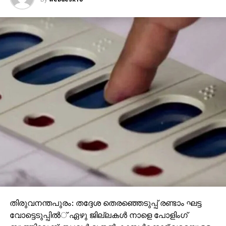
തിരുവനന്തപുരം: തദ്ദേശ തെരഞ്ഞെടുപ്പ് രണ്ടാം ഘട്ട
വോട്ടെടുപ്പില്‍് ഏഴു ജില്ലകള്‍ നാളെ പോളിംഗ്