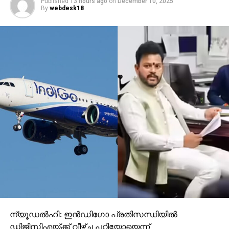
Published
13 hours ago
on
December 10, 2025
By
webdesk18
ന്യൂഡല്‍ഹി: ഇന്‍ഡിഗോ പ്രതിസന്ധിയില്‍
ഡിജിസിഎയ്ക്ക് വീഴ്ച പറ്റിയോയെന്ന്