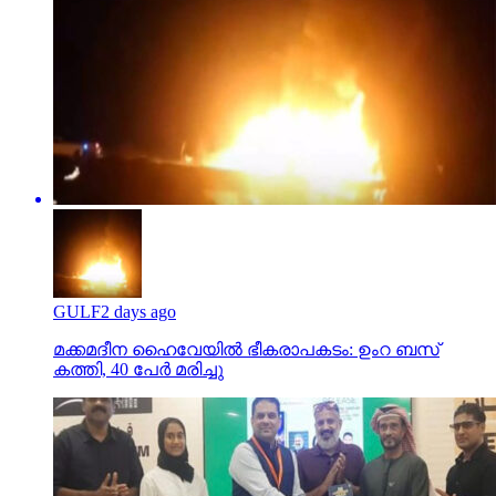
GULF
2 days ago
മക്കമദീന ഹൈവേയില്‍ ഭീകരാപകടം: ഉംറ ബസ്
കത്തി, 40 പേര്‍ മരിച്ചു