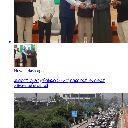
News
2 days ago
കമാൽ വരദൂരിൻ്റെ 50 ഫുട്ബോൾ കഥകൾ
പ്രകാശിതമായി