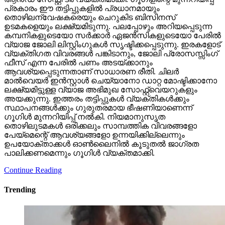
പ്രകാരം ഈ തട്ടിപ്പുകളില്‍ പ്രധാനമായും
തൊഴിലന്വേഷകരെയും ചെറുകിട ബിസിനസ്
ഉടമകളെയും ലക്ഷ്യമിടുന്നു. പലപ്പോഴും അറിയപ്പെടുന്ന
കമ്പനികളുടെയോ സര്‍ക്കാര്‍ ഏജന്‍സികളുടെയോ പേരില്‍
വ്യാജ ജോലി ലിസ്റ്റിംഗുകള്‍ സൃഷ്ടിക്കപ്പെടുന്നു. ഇരകളോട്
വ്യക്തിഗത വിവരങ്ങള്‍ പങ്കിടാനും, ജോലി പ്രോസസ്സിംഗ്
ഫീസ് എന്ന പേരില്‍ പണം അടയ്ക്കാനും
ആവശ്യപ്പെടുന്നതാണ് സാധാരണ രീതി. ചിലര്‍
മാല്‍വെയര്‍ ഇന്‍സ്റ്റാള്‍ ചെയ്യാനോ ഡാറ്റ മോഷ്ടിക്കാനോ
ലക്ഷ്യമിട്ടുള്ള വ്യാജ അഭിമുഖ സോഫ്റ്റ്‌വെയറുകളും
അയക്കുന്നു. ഇത്തരം തട്ടിപ്പുകള്‍ വ്യക്തികള്‍ക്കും
സ്ഥാപനങ്ങള്‍ക്കും ഗുരുതരമായ ഭീഷണിയാണെന്ന്
ഗൂഗിള്‍ മുന്നറിയിപ്പ് നല്‍കി. നിയമാനുസൃത
തൊഴിലുടമകള്‍ ഒരിക്കലും സാമ്പത്തിക വിവരങ്ങളോ
പേയ്‌മെന്റെ് ആവശ്യങ്ങളോ ഉന്നയിക്കില്ലെന്നും
ഉപയോക്താക്കള്‍ ഓണ്‍ലൈനില്‍ കൂടുതല്‍ ജാഗ്രത
പാലിക്കണമെന്നും ഗൂഗിള്‍ വ്യക്തമാക്കി.
Continue Reading
Trending