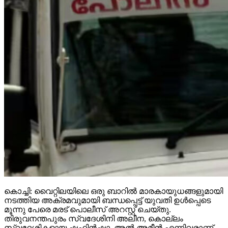
കൊച്ചി: വൈറ്റിലയിലെ ഒരു ബാറില്‍ മാരകായുധങ്ങളുമായി
നടത്തിയ അക്രമവുമായി ബന്ധപ്പെട്ട് യുവതി ഉള്‍പ്പെടെ
മൂന്നു പേരെ മരട് പൊലീസ് അറസ്റ്റ് ചെയ്തു.
തിരുവനന്തപുരം സ്വദേശിനി അലീന, കൊല്ലം
സ്വദേശികളായ ഷഹിന്‍ഷാ, അല്‍ അമീന്‍ എന്നിവരാണ്