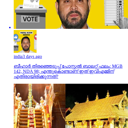
india
3 days ago
ബീഹാർ തിരഞ്ഞെടുപ്പ് പോസ്റ്റൽ ബാലറ്റ് ഫലം: MGB
142, NDA 98; എന്തുകൊണ്ടാണ് ഇത് ഇവിഎമ്മിന്
എതിരായിരിക്കുന്നത്?