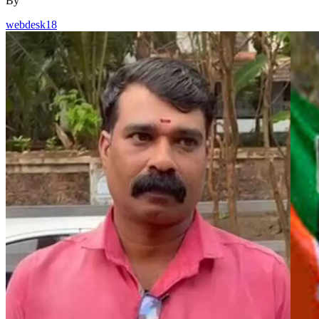
By
webdesk18