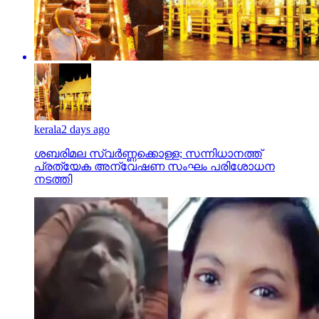
kerala
2 days ago
ശബരിമല സ്വര്‍ണ്ണക്കൊള്ള; സന്നിധാനത്ത്
പ്രത്യേക അന്വേഷണ സംഘം പരിശോധന
നടത്തി