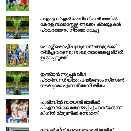
അന്താരാഷ്ട്ര ഫുട്‌ബോളില്‍ ഇന്ത്യ ഉടന്‍ തന്നെ
മേല്‍വിലാസമുണ്ടാക്കുമെന്നും അടുത്ത പതിറ്റാണ്ടില്‍
ഐഎസ്എല്‍ അനിശ്ചിതത്വത്തില്‍;
ലോകത്തെ മികച്ച അഞ്ച് ലീഗുകളിലൊന്ന്
കേരള ബ്ലാസ്റ്റേഴ്സ് അടക്കം ക്ലബ്ബുകള്‍
ഇന്ത്യയിലേതായിരിക്കുമെന്നും സാംബ്രോട്ട പറഞ്ഞു.
പ്രവര്‍ത്തനം നിര്‍ത്തിവെച്ചു
RELATED TOPICS:
FOOTBALL
IBRAHIMOVIC
ISL
ഫോഴ്സ് കൊച്ചി പുതുതന്ത്രങ്ങളുമായി
തിരിച്ചുവരുന്നു; നാലു താരങ്ങളെ ടീമില്‍
UP NEXT
ഉള്‍പ്പെടുത്തി
പ്രവാസികളെ കടക്കെണിയിലാക്കി
കൊള്ളപ്പലിശക്കാര്‍
ഇന്ത്യന്‍ സൂപ്പര്‍ ലീഗ്
DON'T MISS
ജയരാജനെതിരെ വിജിലന്‍സ് അന്വേഷിച്ചേക്കും
പ്രതിസന്ധിയില്‍; പന്ത്രണ്ടാം സീസണ്‍
നടക്കുമോ എന്നത് അനിശ്ചിതം
പാരീസില്‍ ബയേണ്‍ മാജിക്ക്:
പിഎസ്ജിയെ തോല്‍പ്പിച്ച് ചാമ്പ്യന്‍സ്
ലീഗില്‍ മ്യൂണിക്ക് ഒന്നാമത്
സൂപ്പര്‍ ലീഗ് കേരള; തൃശൂര്‍ മാജിക്