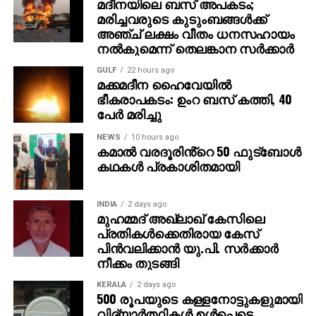
അറിഞ്ഞപ്പോള്‍ ആദ്യം ഓര്‍ത്തത് സുഹൃത്ത്
മദീനയിലെ ബസ് അപകടം;
മരിച്ചവരുടെ കുടുംബങ്ങള്‍ക്ക്
മുകേഷിനെയായിരുന്നു. അദ്ദേഹത്തിന്റെ രണ്ട്
അഞ്ച് ലക്ഷം വീതം ധനസഹായം
പെണ്‍മക്കള്‍ക്ക് 50 ലക്ഷം രൂപ വീതം ആകെ ഒരു കോടി
നല്‍കുമെന്ന് തെലങ്കാന സര്‍ക്കാര്‍
നല്‍കുമെന്ന് അമിത് പറഞ്ഞു. ‘ പഞ്ചാബിലേക്ക്
വരാന്‍പോലും 8,000 രൂപ കടം വാങ്ങിയിരുന്നു. അത്
GULF
22 hours ago
മക്കമദീന ഹൈവേയില്‍
ഇപ്പോള്‍ തിരിച്ചടക്കും. കോടിപതിയായെങ്കിലും ഞാന്‍
ഭീകരാപകടം: ഉംറ ബസ് കത്തി, 40
പഴയപോലെ കച്ചവടം തുടരും. ഭാര്യയുടെ ആഗ്രഹം
പേര്‍ മരിച്ചു
പോലെ സ്ഥലം വാങ്ങി വീട് പണിയും ‘ എന്നതായിരുന്നു
അമിതിന്റെ പ്രതികരണം. സാധാരണ മനുഷ്യന്റെ
NEWS
10 hours ago
കമാൽ വരദൂരിൻ്റെ 50 ഫുട്ബോൾ
മനോഹരമായ പങ്കുവെക്കലാണ് ഇപ്പോള്‍ സോഷ്യല്‍
കഥകൾ പ്രകാശിതമായി
മീഡിയയില്‍ ചര്‍ച്ചയായിരിക്കുന്നത്.
INDIA
2 days ago
മുഹമ്മദ് അഖ്‌ലാഖ് കേസിലെ
പ്രതികള്‍ക്കെതിരായ കേസ്
പിന്‍വലിക്കാന്‍ യു.പി. സര്‍ക്കാര്‍
നീക്കം തുടങ്ങി
KERALA
2 days ago
500 രൂപയുടെ കള്ളനോട്ടുകളുമായി
വിദ്യാര്‍ത്ഥികള്‍ ഉള്‍പ്പെടെ