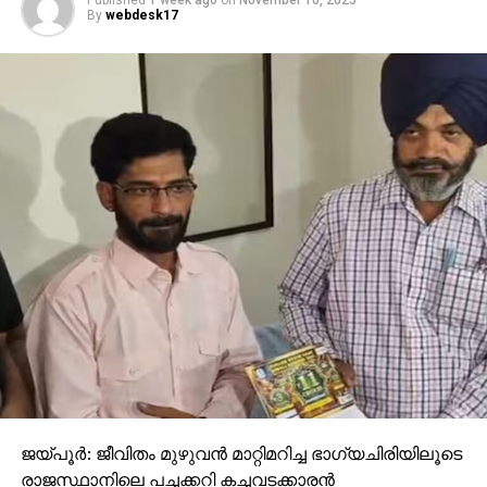
By
webdesk17
ജയ്പൂര്‍: ജീവിതം മുഴുവന്‍ മാറ്റിമറിച്ച ഭാഗ്യചിരിയിലൂടെ
രാജസ്ഥാനിലെ പച്ചക്കറി കച്ചവടക്കാരന്‍