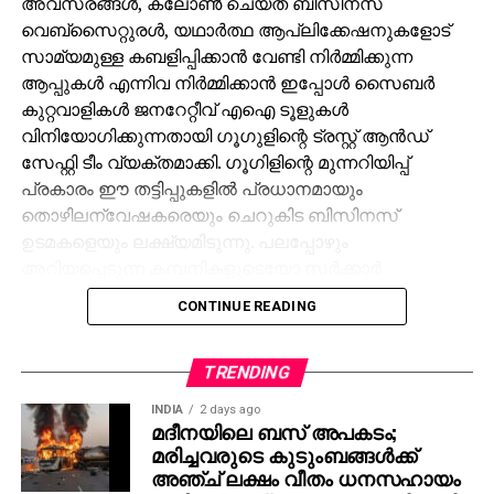
അവസരങ്ങള്‍, ക്ലോണ്‍ ചെയ്ത ബിസിനസ്
വെബ്‌സൈറ്റുരള്‍, യഥാര്‍ത്ഥ ആപ്ലിക്കേഷനുകളോട്
സാമ്യമുള്ള കബളിപ്പിക്കാന്‍ വേണ്ടി നിര്‍മ്മിക്കുന്ന
ആപ്പുകള്‍ എന്നിവ നിര്‍മ്മിക്കാന്‍ ഇപ്പോള്‍ സൈബര്‍
കുറ്റവാളികള്‍ ജനറേറ്റീവ് എഐ ടൂളുകള്‍
വിനിയോഗിക്കുന്നതായി ഗൂഗുളിന്റെ ട്രസ്റ്റ് ആന്‍ഡ്
സേഫ്റ്റി ടീം വ്യക്തമാക്കി. ഗൂഗിളിന്റെ മുന്നറിയിപ്പ്
പ്രകാരം ഈ തട്ടിപ്പുകളില്‍ പ്രധാനമായും
തൊഴിലന്വേഷകരെയും ചെറുകിട ബിസിനസ്
ഉടമകളെയും ലക്ഷ്യമിടുന്നു. പലപ്പോഴും
അറിയപ്പെടുന്ന കമ്പനികളുടെയോ സര്‍ക്കാര്‍
ഏജന്‍സികളുടെയോ പേരില്‍ വ്യാജ ജോലി
CONTINUE READING
ലിസ്റ്റിംഗുകള്‍ സൃഷ്ടിക്കപ്പെടുന്നു. ഇരകളോട്
വ്യക്തിഗത വിവരങ്ങള്‍ പങ്കിടാനും, ജോലി
പ്രോസസ്സിംഗ് ഫീസ് എന്ന പേരില്‍ പണം അടയ്ക്കാനും
TRENDING
ആവശ്യപ്പെടുന്നതാണ് സാധാരണ രീതി. ചിലര്‍
INDIA
2 days ago
മാല്‍വെയര്‍ ഇന്‍സ്റ്റാള്‍ ചെയ്യാനോ ഡാറ്റ
മദീനയിലെ ബസ് അപകടം;
മരിച്ചവരുടെ കുടുംബങ്ങള്‍ക്ക്
മോഷ്ടിക്കാനോ ലക്ഷ്യമിട്ടുള്ള വ്യാജ അഭിമുഖ
അഞ്ച് ലക്ഷം വീതം ധനസഹായം
സോഫ്റ്റ്‌വെയറുകളും അയക്കുന്നു. ഇത്തരം തട്ടിപ്പുകള്‍