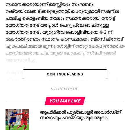
സ്ഥാനക്കാരായാണ് മെസ്സിയും സംഘവും
റഷ്യയിലേക്ക് ടിക്കറ്റെടുത്തത്. പെറുവുമായി സമനില
പാലിച്ച കൊളംബിയ നാലാം സ്ഥാനക്കാരായി നേരിട്ട്
യോഗ്യത നേടിയപ്പോള്‍ പെറു പ്ലേ ഓഫിനുള്ള
യോഗ്യത നേടി. യൂറുഗ്വേ ബൊളീവിയയെ 4-2 ന്
തകര്‍ത്ത് രണ്ടാം സ്ഥാനം കരസ്ഥമാക്കി. ബ്രസീലിനോട്
ഏകപക്ഷീയമായ മൂന്നു ഗോളിന് തോറ്റ കോപ അമേരിക്ക
ചാമ്പ്യന്മാരായ ചിലിയുടെ ലോകകപ്പ് സ്വപ്‌നങ്ങള്‍
അവസാനിച്ചു.
സമുദ്ര നിരപ്പില്‍ നിന്ന് 9350 അടി ഉയരത്തിലുള്ള
CONTINUE READING
ക്വിറ്റോയിലെ ഹൈ ആള്‍ട്ടിറ്റിയൂഡ് സ്‌റ്റേഡിയത്തില്‍
ഒരു ഗോള്‍ വഴങ്ങിയതിനു ശേഷമായിരുന്നു
ADVERTISEMENT
അര്‍ജന്റീനയുടെ ശക്തമായ തിരിച്ചുവരവ്.
മത്സരത്തിന്റെ 40-ാം സെക്കന്റില്‍ തന്നെ ഇബാറ
YOU MAY LIKE
റൊമാരിയോ ഇക്വഡോറിനെ മുന്നിലെത്തിച്ചപ്പോള്‍
ആഫ്രിക്കന്‍ ഫുട്‌ബോളര്‍ അവാര്‍ഡിന്
അര്‍ജന്റീനയുടെ ലോകകപ്പ് സ്വപ്‌നങ്ങള്‍ക്കു മേല്‍
സലാഹും ഹകിമിയും മുഖാമുഖം
കരിനിഴല്‍ പരന്നിരുന്നു. എന്നാല്‍ 12-ാം മിനുട്ടില്‍ 12-ാം
മിനുട്ടില്‍ എയ്ഞ്ചല്‍ ഡി മരിയക്ക് കൊടുത്തുവാങ്ങിയ