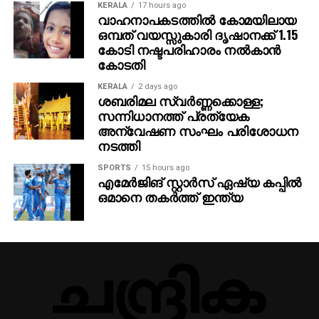
KERALA
17 hours ago
വാഹനാപകടത്തില്‍ കോമയിലായ
ഒമ്പത് വയസ്സുകാരി ദൃഷാനക്ക് 1.15
കോടി നഷ്ടപരിഹാരം നല്‍കാന്‍
കോടതി
KERALA
2 days ago
ശബരിമല സ്വര്‍ണ്ണക്കൊള്ള;
സന്നിധാനത്ത് പ്രത്യേക
അന്വേഷണ സംഘം പരിശോധന
നടത്തി
SPORTS
15 hours ago
എമേര്‍ജിങ് സ്റ്റാര്‍സ് ഏഷ്യ കപ്പില്‍
ഒമാനെ തകര്‍ത്ത് ഇന്ത്യ