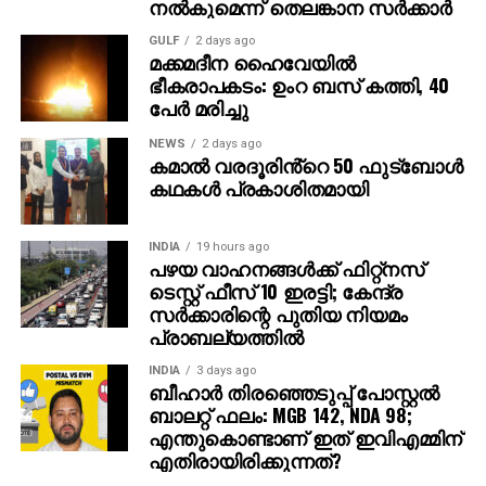
നല്‍കുമെന്ന് തെലങ്കാന സര്‍ക്കാര്‍
വ്യക്തികള്‍ക്കും സ്ഥാപനങ്ങള്‍ക്കും ഗുരുതരമായ
ഭീഷണിയാണെന്ന് ഗൂഗിള്‍ മുന്നറിയിപ്പ് നല്‍കി.
GULF
2 days ago
മക്കമദീന ഹൈവേയില്‍
നിയമാനുസൃത തൊഴിലുടമകള്‍ ഒരിക്കലും സാമ്പത്തിക
ഭീകരാപകടം: ഉംറ ബസ് കത്തി, 40
വിവരങ്ങളോ പേയ്‌മെന്റെ് ആവശ്യങ്ങളോ
പേര്‍ മരിച്ചു
ഉന്നയിക്കില്ലെന്നും ഉപയോക്താക്കള്‍ ഓണ്‍ലൈനില്‍
കൂടുതല്‍ ജാഗ്രത പാലിക്കണമെന്നും ഗൂഗിള്‍
NEWS
2 days ago
കമാൽ വരദൂരിൻ്റെ 50 ഫുട്ബോൾ
വ്യക്തമാക്കി.
കഥകൾ പ്രകാശിതമായി
INDIA
19 hours ago
പഴയ വാഹനങ്ങള്‍ക്ക് ഫിറ്റ്‌നസ്
ടെസ്റ്റ് ഫീസ് 10 ഇരട്ടി; കേന്ദ്ര
സര്‍ക്കാരിന്റെ പുതിയ നിയമം
പ്രാബല്യത്തില്‍
INDIA
3 days ago
ബീഹാർ തിരഞ്ഞെടുപ്പ് പോസ്റ്റൽ
ബാലറ്റ് ഫലം: MGB 142, NDA 98;
എന്തുകൊണ്ടാണ് ഇത് ഇവിഎമ്മിന്
എതിരായിരിക്കുന്നത്?