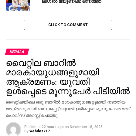
ലീഗില്‍ മ്യൂണിക്ക് ഒന്നാമത്
ഗബ്രിയേല്‍ ജീസസ് രണ്ടു തവണയും പൗളിഞ്ഞോ ഒരു
വട്ടവും വലകുലുക്കിയതാണ് ചിലിക്കെതിരെ മികച്ച ജയം
CLICK TO COMMENT
നേടാന്‍ ബ്രസീലിനെ സഹായിച്ചത്. മുന്നേറണമെങ്കില്‍
ജയം അനിവാര്യമായിരുന്ന ചിലി സാവോപോളോയിലെ
ആദ്യ പകുതിയില്‍ മഞ്ഞപ്പടയെ ഗോള്‍രഹിതമായി
KERALA
പിടിച്ചുനിര്‍ത്തിയെങ്കിലും 55-ാം മിനുട്ടില്‍ പൗളിഞ്ഞോ
സമനിലക്കെട്ട് പൊട്ടിച്ചു. 57-ാം മിനുട്ടില്‍ നെയ്മറിന്റെ
വൈറ്റില ബാറില്‍
പാസില്‍ നിന്ന് ലീഡുയര്‍ത്തിയ ജീസസ് 93-ാം മിനുട്ടില്‍
മാരകായുധങ്ങളുമായി
വില്ലിയന്റെ സഹായത്തോടെയാണ് പട്ടിക
ആക്രമണം: യുവതി
പൂര്‍ത്തിയാക്കിയത്.
ഉള്‍പ്പെടെ മൂന്നുപേര്‍ പിടിയില്‍
പെറുവിനെ അവരുടെ തട്ടകത്തില്‍ നേരിട്ട കൊളംബിയ
വൈറ്റിലയിലെ ഒരു ബാറില്‍ മാരകായുധങ്ങളുമായി നടത്തിയ
56-ാം മിനുട്ടില്‍ ഹാമിസ് റോഡ്രിഗസിന്റെ ഗോളില്‍
അക്രമവുമായി ബന്ധപ്പെട്ട് യുവതി ഉള്‍പ്പെടെ മൂന്നു പേരെ മരട്
മുന്നിലെത്തിയിരുന്നു. എന്നാല്‍ 76-ാം മിനുട്ടില്‍
പൊലീസ് അറസ്റ്റ് ചെയ്തു.
ഗ്വെറേറോ പെറുവിനെ ഒപ്പമെത്തിച്ചു. ചിലി
തോറ്റതോടെ, പെറുവിന് പ്ലേ ഓഫ് ഭാഗ്യം
Published
22 hours ago
on
November 18, 2025
By
webdesk17
ലഭിക്കുകയും ചെയ്തു.