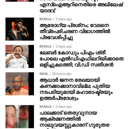
എസ്ഐആറിനെതിരെ അഖിലേഷ്
യാദവ്
KERALA
3 days ago
ആരോഗ്യ പ്രശ്‌നം; വേടനെ
തീവ്രപരിചരണ വിഭാഗത്തില്‍
പ്രവേശിപ്പിച്ചു
KERALA
2 days ago
ലേബര്‍ കോഡും പിഎം ശ്രീ
പോലെ എല്‍ഡിഎഫിലറിയിക്കാതെ
ഒളിച്ചുകടത്തി; വി.ഡി സതീശന്‍
INDIA
20 hours ago
ആധാർ ജനന രേഖയായി
കണക്കാക്കാനാവില്ല; പുതിയ
നടപടിയുമായി മഹാരാഷ്ട്രയും
ഉത്തർപ്രദേശും
KERALA
2 days ago
പാലക്കാട് തെരുവുനായ
ആക്രമണത്തില്‍
നാലുവയസ്സുകാരന് ഗുരുതര