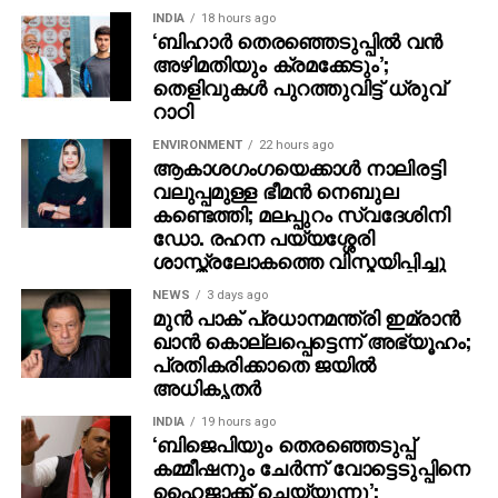
അമ്മയോട് പറഞ്ഞു. കുട്ടിയുടെ അമ്മ പ്രതിയോട്
INDIA
18 hours ago
ചോദിച്ചപ്പോൾ പ്രതി അമ്മയെയും ക്രൂരമായി മർദിച്ചു.
‘ബിഹാർ തെരഞ്ഞെടുപ്പിൽ വൻ
അഴിമതിയും ക്രമക്കേടും’;
തുടർന്നാണ് അമ്മ പോലീസിൽ പരാതി നൽകിയത്.
തെളിവുകൾ പുറത്തുവിട്ട് ധ്രുവ്
രണ്ടാനച്ഛനായ പ്രതിയുടെ ഈ പ്രവർത്തി ഒരിക്കലും
റാഠി
അംഗീകരിക്കാൻ പറ്റാത്തതിനാൽ പ്രതി യാതൊരു
ദയയും അർഹിക്കുന്നില്ലെന്ന് കോടതി ചൂണ്ടിക്കാട്ടി.
ENVIRONMENT
22 hours ago
ആകാശഗംഗയെക്കാള്‍ നാലിരട്ടി
വലുപ്പമുള്ള ഭീമന്‍ നെബുല
കണ്ടെത്തി; മലപ്പുറം സ്വദേശിനി
ഡോ. രഹന പയ്യശ്ശേരി
ശാസ്ത്രലോകത്തെ വിസ്മയിപ്പിച്ചു
NEWS
3 days ago
മുന്‍ പാക് പ്രധാനമന്ത്രി ഇമ്രാന്‍
ഖാന്‍ കൊല്ലപ്പെട്ടെന്ന് അഭ്യൂഹം;
പ്രതികരിക്കാതെ ജയില്‍
അധികൃതര്‍
INDIA
19 hours ago
‘ബിജെപിയും തെരഞ്ഞെടുപ്പ്
കമ്മീഷനും ചേർന്ന് വോട്ടെടുപ്പിനെ
ഹൈജാക്ക് ചെയ്യുന്നു’;