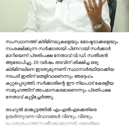
സംസ്ഥാനത്ത് ക്രിമിനലുകളെയും മോഷ്ടടാക്കളെയും
സംരക്ഷിക്കുന്ന സര്‍ക്കാരായി പിണറായി സര്‍ക്കാര്‍
മാറിയെന്ന് പ്രതിപക്ഷ നേതാവ് വി.ഡി. സതീശന്‍
ആരോപിച്ചു. 20 വര്‍ഷം തടവിന് ശിക്ഷിച്ച ഒരു
RELATED TOPICS:
ACTRESS THAMANNA
BAHUBALI SECOND
ക്രിമിനലിനെ ഇടതുമുന്നണി സ്ഥാനാര്‍ത്ഥിയാക്കിയ
UP NEXT
നടപടി ഇതിന് തെളിവാണെന്നും അദ്ദേഹം
ചന്ദ്രിക ‘Educate & Excel’ കരിയര്‍ ഗൈഡന്‍സ്
കുറ്റപ്പെടുത്തി. സര്‍ക്കാരിന്റെ ഈ നിലപാട് കേരളീയ
പ്രോഗ്രാം നാളെ
സമൂഹത്തിന് അപമാനകരമാണെന്നും പ്രതിപക്ഷ
DON'T MISS
നേതാവ് കൂട്ടിച്ചേര്‍ത്തു.
നിയമം കയ്യിലെടുക്കാന്‍ ശ്രമിക്കരുത്;
ഭരിക്കുന്നത് ബിജെപിയാണ് -ഉത്തര്‍പ്രദേശ്
രാഹുല്‍ മാങ്കൂട്ടത്തില്‍ എംഎല്‍എക്കെതിരെ
മുഖ്യമന്ത്രി ആദിത്യനാഥ്
ഉയര്‍ന്നുവന്ന വിവാദങ്ങള്‍ വീണ്ടും വീണ്ടും
പൊതുരംഗത്ത് സജീവമാക്കുന്നത്, ശബരിമല