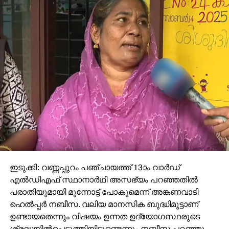
കബളിപ്പിക്കപ്പെട്ടെന്നും, മന്ത്രിമാര്‍ക്ക് പോലും
കാര്യങ്ങള്‍ വ്യക്തമാകാത്ത രീതിയിലാണ് കാര്യങ്ങള്‍
നടക്കുന്നതെന്നും വി.ഡി. സതീശന്‍ വിമര്‍ശിച്ചു. സത്യം
പുറത്തുവരണം എന്നും, മോഷ്ടാക്കളെയും
ക്രിമിനലുകളെയും സംരക്ഷിക്കുന്ന സര്‍ക്കാരിന്റെ
തനിനിറം ജനങ്ങള്‍ തിരിച്ചറിയണമെന്നും അദ്ദേഹം
കൂട്ടിച്ചേര്‍ത്തു.
ഇടുക്കി: വണ്ണപ്പുറം പഞ്ചായത്ത് 13ാം വാർഡ്
എൽഡിഎഫ് സ്ഥാനാർഥി അസഭ്യം പറഞ്ഞതിൽ
പരാതിയുമായി മുന്നോട്ട് പോകുമെന്ന് അങ്കണവാടി
ഹെൽപ്പർ നബീസ. വലിയ മാനസിക ബുദ്ധിമുട്ടാണ്
ഉണ്ടായതെന്നും വിഷയം ഉന്നത ഉദ്യോഗസ്ഥരുടെ
ശ്രദ്ധയിൽപ്പെടുത്തിയിട്ടുണ്ടെന്നും നബീസ പറഞ്ഞു.