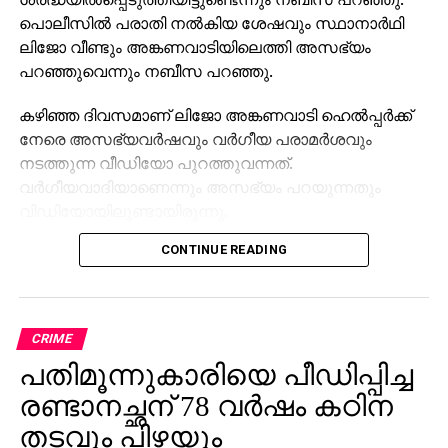
പൊലീസിൽ പരാതി നൽകിയ ശേഷവും സ്ഥാനാർഥി
ലിജോ വീണ്ടും അങ്കണവാടിയിലെത്തി അസഭ്യം
പറഞ്ഞുവെന്നും നബീസ പറഞ്ഞു.
കഴിഞ്ഞ ദിവസമാണ് ലിജോ അങ്കണവാടി ഹെൽപ്പർക്ക്
നേരെ അസഭ്യവർഷവും വർഗീയ പരാമർശവും
നടത്തുന്ന വീഡിയോ പുറത്തുവന്നത്.
വർഗീയവാദിയാണെന്നും അസഭ്യം പറയുന്നതും
വിഡിയോയിലുണ്ടായിരുന്നു.
CONTINUE READING
CRIME
പതിമൂന്നുകാരിയെ പീഡിപ്പിച്ച
രണ്ടാനച്ഛന് 78 വർഷം കഠിന
തടവും പിഴയും