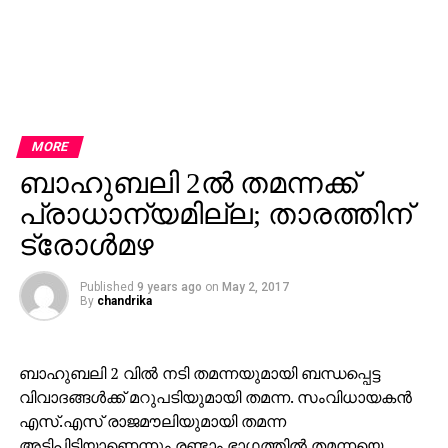
MORE
ബാഹുബലി 2ല്‍ തമന്നക്ക്
പ്രാധാന്യമില്ല; താരത്തിന്
ട്രോള്‍മഴ
Published
9 years ago
on
May 2, 2017
By
chandrika
ബാഹുബലി 2 വില്‍ നടി തമന്നയുമായി ബന്ധപ്പെട്ട
വിവാദങ്ങള്‍ക്ക് മറുപടിയുമായി തമന്ന. സംവിധായകന്‍
എസ്.എസ് രാജമൗലിയുമായി തമന്ന
അടിപിടിയാണെന്നും രണ്ടാം ഭാഗത്തില്‍ തമന്നയെ