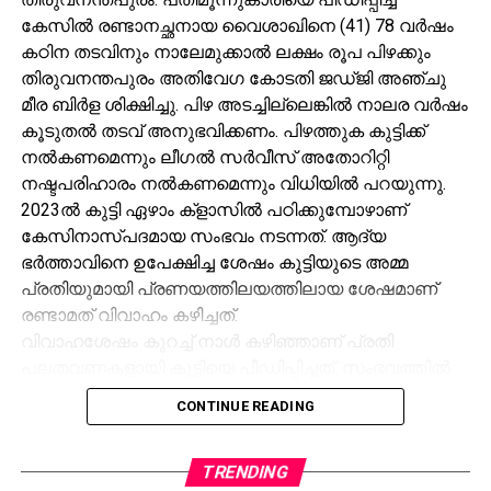
കേസിൽ രണ്ടാനച്ഛനായ വൈശാഖിനെ (41) 78 വർഷം
കഠിന തടവിനും നാലേമുക്കാൽ ലക്ഷം രൂപ പിഴക്കും
തിരുവനന്തപുരം അതിവേഗ കോടതി ജഡ്ജി അഞ്ചു
മീര ബിർള ശിക്ഷിച്ചു. പിഴ അടച്ചില്ലെങ്കിൽ നാലര വർഷം
കൂടുതൽ തടവ് അനുഭവിക്കണം. പിഴത്തുക കുട്ടിക്ക്
നൽകണമെന്നും ലീഗൽ സർവീസ് അതോറിറ്റി
നഷ്ടപരിഹാരം നൽകണമെന്നും വിധിയിൽ പറയുന്നു.
2023ൽ കുട്ടി ഏഴാം ക്‌ളാസിൽ പഠിക്കുമ്പോഴാണ്
കേസിനാസ്പദമായ സംഭവം നടന്നത്. ആദ്യ
ഭർത്താവിനെ ഉപേക്ഷിച്ച ശേഷം കുട്ടിയുടെ അമ്മ
പ്രതിയുമായി പ്രണയത്തിലയത്തിലായ ശേഷമാണ്
രണ്ടാമത് വിവാഹം കഴിച്ചത്.
വിവാഹശേഷം കുറച്ച് നാൾ കഴിഞ്ഞാണ് പ്രതി
പലതവണകളായി കുട്ടിയെ പീഡിപ്പിച്ചത്. സംഭവത്തിൽ
ഭയന്ന കുട്ടി പുറത്താരോടും പറഞ്ഞില്ല. ഇതുകൂടാതെ
CONTINUE READING
പ്രതി കുട്ടിയെ ഭീഷണിപ്പെടുത്തുകയും ചെയ്തു.
ഒരു ദിവസം കുട്ടിയുടെ അനുജൻ വീട്ടിൽ വന്നപ്പോൾ
TRENDING
പ്രതി കുട്ടിയെ പീഡിപ്പിക്കുന്നത് കണ്ടിരുന്നു. അനിയൻ