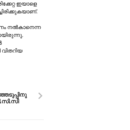
്കേറ്റ ഇയാളെ
ചിരിക്കുകയാണ്.
ണം നല്‍കാനെന്ന
ിരുന്നു.
‍
ി വിതറിയ
െടുപ്പിനു
ി.സി.സി