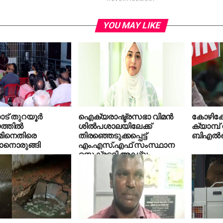
YOU MAY LIKE
ട് തുറയൂര്‍
ഐക്യരാഷ്ട്രസഭാ വിമന്‍
കോഴിക്
്തില്‍
ശില്‍പശാലയിലേക്ക്
ക്യാമ്പ്
മിനെതിരെ
തിരഞ്ഞെടുക്കപ്പെട്ട്
ബിഎല്‍
കാനൊരുങ്ങി
എം.എസ്.എഫ് സംസ്ഥാന
സെക്രട്ടറി അഡ്വ.
തൊഹാനി