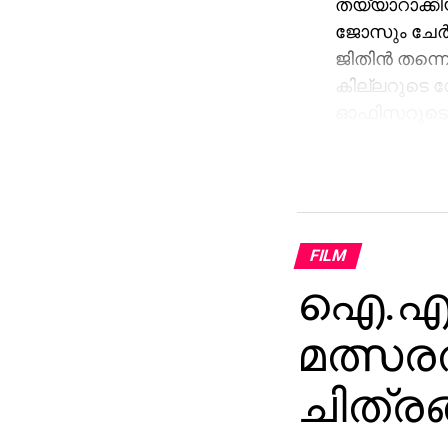
തയ്യാറാക്കിയ
ജോസും ചേര്‍ന
ജിതിന്‍ തന്നെ
കില്ലറുടെ 
ഓഫിസറുടെ വ
കഥാപാത്രമായ
FILM
ഐ.എഫ്
മത്സരത
ചിത്രങ്