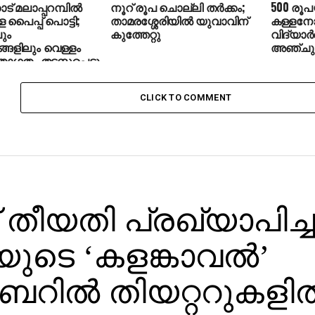
് മലാപ്പറമ്പില്‍
നൂറ് രൂപ ചൊല്ലി തര്‍ക്കം;
500 രൂ
 പൈപ്പ് പൊട്ടി;
താമരശ്ശേരിയില്‍ യുവാവിന്
കള്ളനോട
ും
കുത്തേറ്റു
വിദ്യാര്‍
ങളിലും വെള്ളം
അഞ്ചുപേര
ാഗതം തടസ്സപ്പെട്ടു
CLICK TO COMMENT
 തീയതി പ്രഖ്യാപിച്ച
ടിയുടെ ‘കളങ്കാവല്‍’
ില്‍ തിയറ്ററുകളില്