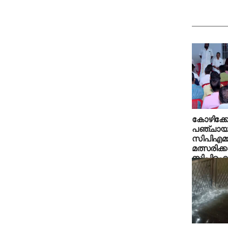
കോഴിക്കോ
പഞ്ചായത
സിപിഎമ്
മത്സരിക്
സിപിഐ