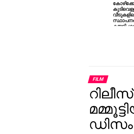
കോഴിക്കോട
കുടിവെള്ള
വീടുകളില
സ്ഥാപനങ്
കയറി, ഗത
FILM
റിലീസ്
മമ്മൂട്
ഡിസംബറ