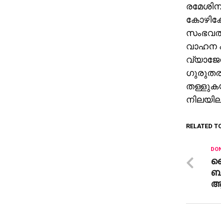
രമേശിന
കോഴിക്ക
സംഭവത്
വാഹന പ
വ്യാജേന
ഗുരുതരമ
തള്ളുക
നിലയിലാ
RELATED T
DON
ഹ
ബണ
ആത