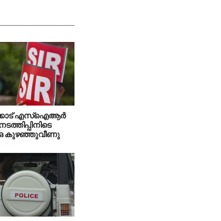
കോട് എസ്‌ഐആര്‍
 നടത്തിപ്പിനിടെ
ഒ കുഴഞ്ഞുവീണു