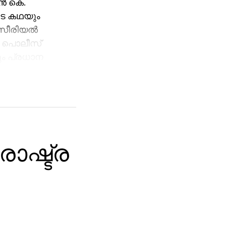
്‍ കെ.
ുടെ കഥയും
 സീരിയല്‍
ക പൊലീസ്
ം പ്രധാന
ാഷ്ട്ര