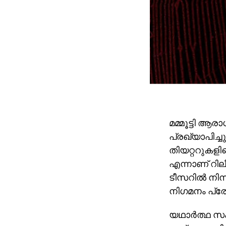
മമ്മൂട്ടി ആര
പ്രഖ്യാപിച്
തിയറ്ററുകളില
എന്നാണ് റിലീസ
ടീസറില്‍ നിന
നിഗമനം പ്രേ
യഥാര്‍ത്ഥ 