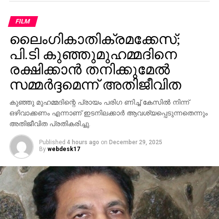
പറഞ്ഞു.
FILM
RELATED TOPICS:
FAKE EGGS
ലൈംഗികാതിക്രമക്കേസ്;
പി.ടി കുഞ്ഞുമുഹമ്മദിനെ
UP NEXT
തോമസ് ചാണ്ടി മന്ത്രി; നാളെ നാലുമണിക്ക്
രക്ഷിക്കാന്‍ തനിക്കുമേല്‍
സത്യപ്രതിജ്ഞ
സമ്മര്‍ദ്ദമെന്ന് അതിജീവിത
DON'T MISS
ചാനലിന്റെ ഖേദപ്രകടനം; ശശീന്ദ്രന്‍ മന്ത്രിയായി
കുഞ്ഞു മുഹമ്മദിന്റെ പ്രായം പരിഗ ണിച്ച് കേസില്‍ നിന്ന്
തിരികെയെത്താന്‍ സാധ്യത
ഒഴിവാക്കണം എന്നാണ് ഇടനിലക്കാര്‍ ആവശ്യപ്പെടുന്നതെന്നും
അതിജീവിത പ്രതികരിച്ചു.
Published
4 hours ago
on
December 29, 2025
By
webdesk17