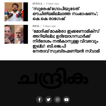
KERALA
3 days ago
‘സുരേഷ് ഗോപിയുടേത്
ഔചിത്യമില്ലാത്ത സംഭാഷണം’;
കെ കെ രാഗേഷ്
INDIA
3 days ago
‘മോദിക്ക് മാക്രോ ഇക്കണോമിക്സ്
അറിയില്ല; ഉദ്യോഗസ്ഥർക്ക്
നിർദേശം നൽകാനുള്ള വിവരവും
ഇല്ല’: ബി.ജെ.പി
നേതാവ് സുബ്രഹ്മണ്യൻ സ്വാമി