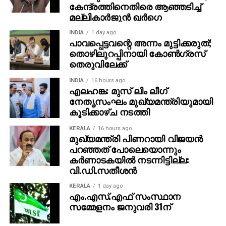
കേന്ദ്രത്തിനെതിരെ ആഞ്ഞടിച്ച്
മല്ലികാര്‍ജുന്‍ ഖര്‍ഗെ
INDIA
1 day ago
പാവപ്പെട്ടവന്റെ അന്നം മുട്ടിക്കരുത്;
തൊഴിലുറപ്പിനായി കോണ്‍ഗ്രസ്
തെരുവിലേക്ക്
INDIA
16 hours ago
എലഹങ്ക: മുസ് ലിം ലീഗ്
നേതൃസംഘം മുഖ്യമന്ത്രിയുമായി
കൂടിക്കാഴ്ച നടത്തി
KERALA
16 hours ago
മുഖ്യമന്ത്രി പിണറായി വിജയൻ
പറഞ്ഞത് പോലെയൊന്നും
കർണാടകയിൽ നടന്നിട്ടില്ല:
വി.ഡി.സതീശൻ
KERALA
1 day ago
എം.എസ്.എഫ് സംസ്ഥാന
സമ്മേളനം ജനുവരി 31ന്