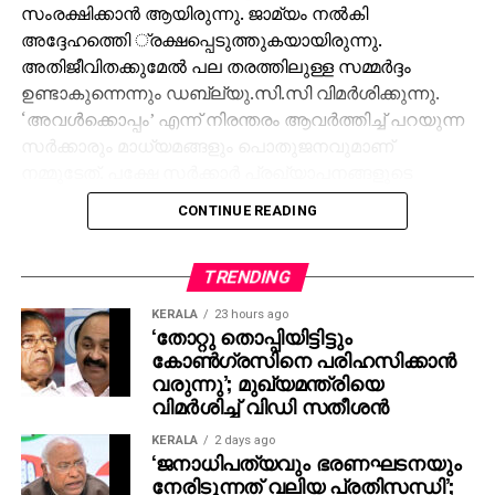
സംരക്ഷിക്കാന്‍ ആയിരുന്നു. ജാമ്യം നല്‍കി
അദ്ദേഹത്തിെ ്‌രക്ഷപ്പെടുത്തുകയായിരുന്നു.
അതിജീവിതക്കുമേല്‍ പല തരത്തിലുള്ള സമ്മര്‍ദ്ദം
ഉണ്ടാകുന്നെന്നും ഡബ്ല്യു.സി.സി വിമര്‍ശിക്കുന്നു.
‘അവള്‍ക്കൊപ്പം’ എന്ന് നിരന്തരം ആവര്‍ത്തിച്ച് പറയുന്ന
സര്‍ക്കാരും മാധ്യമങ്ങളും പൊതുജനവുമാണ്
നമ്മുടേത്. പക്ഷേ സര്‍ക്കാര്‍ പ്രഖ്യാപനങ്ങളുടെ
പ്രയോഗ തലത്തിലെ മെല്ലെപ്പോക്ക്
CONTINUE READING
പൊറുക്കാനാവാത്തതാണ്. കുഞ്ഞുമുഹമ്മദിന് ജാമ്യം
ലഭിച്ചതിലും അറസ്റ്റ് ചെയ്ത് വിട്ടയച്ചതിലും
പ്രതിഷേധിച്ചാണ് ഡബ്ല്യു.സി.സിയുടെ കുറിപ്പ്.
TRENDING
KERALA
23 hours ago
‘തോറ്റു തൊപ്പിയിട്ടിട്ടും
കോണ്‍ഗ്രസിനെ പരിഹസിക്കാന്‍
വരുന്നു’; മുഖ്യമന്ത്രിയെ
വിമര്‍ശിച്ച് വിഡി സതീശന്‍
KERALA
2 days ago
‘ജനാധിപത്യവും ഭരണഘടനയും
നേരിടുന്നത് വലിയ പ്രതിസന്ധി’;