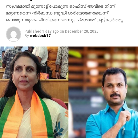
കിട്ടുന്നത് വരെ സമയം അനുവദിച്ചുവെന്നുമാണ്
സുഗമമായി മുന്നോട്ട് പോകുന്ന ഓഫീസ് അവിടെ നിന്ന്
അതിജീവിതയുടെ ആരോപണം.
മാറ്റണമെന്ന നിര്‍ബന്ധ ബുദ്ധി ശരിയോണോയെന്ന്
കുഞ്ഞുമുഹമ്മദിനെതിരായ ലൈംഗികാതിക്രമ
പൊതുസമൂഹം ചിന്തിക്കണമെന്നും പ്രശാന്ത് കൂട്ടിച്ചേര്‍ത്തു.
കേസില്‍ സര്‍ക്കാര്‍ നടപടികളിലെ കാല താമസം
Published
1 day ago
on
December 28, 2025
വിശദീകരിച്ചും വിമര്‍ശിച്ചും വനിത ചലച്ചിത്ര
By
webdesk17
കൂട്ടായ്മയായ ഡബ്ല്യൂ.സി.സി കഴിഞ്ഞ ദിവസം
രംഗത്ത് വന്നിരുന്നു.