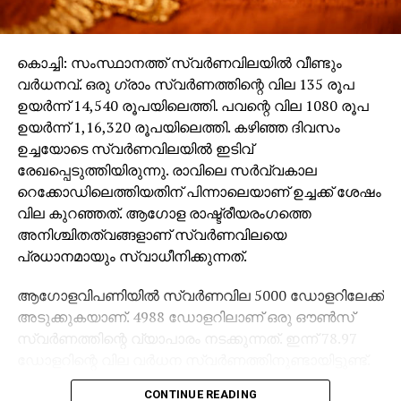
ക്രൂശിച്ചു. ആരോപണ വിധേയരെ സംരക്ഷിച്ചു.
പാര്‍ട്ടിയില്‍ പറഞ്ഞിട്ട് കാര്യമില്ലാത്തതുകൊണ്ടാണ്
പുറത്തു പറയുന്നതെന്നും നടപടിയെ
കൊച്ചി: സംസ്ഥാനത്ത് സ്വര്‍ണവിലയില്‍ വീണ്ടും
ഭയപ്പെടുന്നില്ലെന്നും വി കുഞ്ഞികൃഷ്ണന്‍ വ്യക്തമാക്കി.
വര്‍ധനവ്. ഒരു ഗ്രാം സ്വര്‍ണത്തിന്റെ വില 135 രൂപ
ഉയര്‍ന്ന് 14,540 രൂപയിലെത്തി. പവന്റെ വില 1080 രൂപ
പയ്യന്നൂരിലെ ധന്‍രാജ് രക്തസാക്ഷി ഫണ്ടില്‍
ഉയര്‍ന്ന് 1,16,320 രൂപയിലെത്തി. കഴിഞ്ഞ ദിവസം
സിപിഎം നേതൃത്വംതിരിമറി നടത്തിയെന്ന
ഉച്ചയോടെ സ്വര്‍ണവിലയില്‍ ഇടിവ്
വെളിപ്പെടുത്തലുമായാണ് സിപിഎം ജില്ലാ കമ്മിറ്റി
രേഖപ്പെടുത്തിയിരുന്നു. രാവിലെ സര്‍വ്വകാല
അംഗം വി കുഞ്ഞികൃഷ്ണന്‍ രംഗത്തുവന്നത്. ഫണ്ട്
റെക്കോഡിലെത്തിയതിന് പിന്നാലെയാണ് ഉച്ചക്ക് ശേഷം
ശേഖരണമല്ല വിഷയമെന്നും ഫണ്ട് ചിലവഴിച്ചതില്‍
വില കുറഞ്ഞത്. ആഗോള രാഷ്ട്രീയരംഗത്തെ
കൃത്രിമം നടത്തിയെന്നതാണ് പ്രശ്‌നമെന്നും വി
അനിശ്ചിതത്വങ്ങളാണ് സ്വര്‍ണവിലയെ
കുഞ്ഞികൃഷ്ണന്‍ പറഞ്ഞു.
പ്രധാനമായും സ്വാധീനിക്കുന്നത്.
ധന്‍രാജ് രക്തസാക്ഷി ഫണ്ട് പയ്യന്നൂര്‍
ആഗോളവിപണിയില്‍ സ്വര്‍ണവില 5000 ഡോളറിലേക്ക്
എംഎല്‍എയായ ടി ഐ മധുസൂദനന്‍ തട്ടിയെടുത്തു.
അടുക്കുകയാണ്. 4988 ഡോളറിലാണ് ഒരു ഔണ്‍സ്
ഒരു കോടി രൂപയാണ് പിരിച്ചത്. അതില്‍ 46 ലക്ഷം രൂപ
സ്വര്‍ണത്തിന്റെ വ്യാപാരം നടക്കുന്നത്. ഇന്ന് 78.97
തിരിമറി നടത്തിയെന്നും വി കുഞ്ഞികൃഷ്ണന്‍ പറഞ്ഞു.
ഡോളറിന്റെ വില വര്‍ധന സ്വര്‍ണത്തിനുണ്ടായിട്ടുണ്ട്.
‘തന്റെ മുന്നില്‍ ആദ്യമായി വരുന്നത് ധന്‍രാജ്
ഗ്രീന്‍ലാന്‍ഡ് ഉള്‍പ്പടെയുള്ള പ്രതിസന്ധികള്‍ക്ക്
രക്തസാക്ഷി ഫണ്ടല്ല. ധന്‍രാജ് കൊല്ലപ്പെടുന്നത്
CONTINUE READING