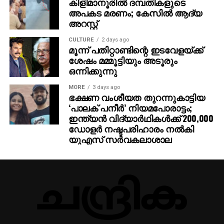
കിളിമാനൂരില്‍ ദമ്പതികളുടെ
23-Jan-26 1,17,120
അപകട മരണം; കേസില്‍ ആദ്യ
അറസ്റ്റ്
1,15,240
CULTURE
2 days ago
മൂന്ന് പതിറ്റാണ്ടിന്റെ ഇടവേളയ്ക്ക്
24-jan-26 – 1,16,320
ശേഷം മമ്മൂട്ടിയും അടൂരും
ഒന്നിക്കുന്നു
MORE
3 days ago
ഭക്ഷണ വംശീയത തുറന്നുകാട്ടിയ
‘പാലക് പനീര്‍’ നിയമപോരാട്ടം;
ഇന്ത്യന്‍ വിദ്യാര്‍ഥികള്‍ക്ക് 200,000
ഡോളര്‍ നഷ്ടപരിഹാരം നല്‍കി
യുഎസ് സര്‍വകലാശാല