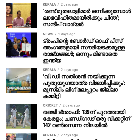
പ്രതിയായിരുന്ന വ്യക്തിയാണ് സഫ്വാനെന്നും
18-Jan-26 105440
KERALA
2 days ago
പൊലീസ് അറിയിച്ചു.
‘രണ്ട് മുതലാളിമാര്‍ ഒന്നിക്കുമ്പോള്‍
ലാഭവിഹിതമായിരിക്കും ചിന്ത’;
19-Jan-26 (Morning) 106840
സന്ദീപ് വാര്യര്‍
19-Jan-26 (Evening) 107240
NEWS
2 days ago
ട്രംപിന്റെ ബോര്‍ഡ് ഓഫ് പീസ്
അംഗങ്ങളായി സൗദിയടക്കമുള്ള
20-jan-26 108000
രാജ്യങ്ങള്‍; ഒന്നും മിണ്ടാതെ
ഇന്ത്യ
20-Jan-26 (Noon) 1,08,800
KERALA
2 days ago
20-Jan-26 (Evening) 1,10,400
‘വി.ഡി സതീശന്‍ നയിക്കുന്ന
പുതുയുഗയാത്ര വിജയിപ്പിക്കും’:
20-Jan-26 (Evening) 1,09,840
മുസ്‌ലിം ലീഗ് മലപ്പുറം ജില്ലാ
കമ്മിറ്റി
21-Jan-26 (Morning) 1,13,160
CRICKET
2 days ago
രഞ്ജി ട്രോഫി: 139ന് പുറത്തായി
21-Jan-26 (Evening) 1,14,840
കേരളം; ചണ്ഡിഗഢ് ഒരു വിക്കറ്റിന്
142 റണ്‍സെന്ന നിലയില്‍
22-Jan-26 1,13,160
KERALA
2 days ago