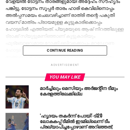
വേളയില്‍ ടോട്ടനം താരങ്ങളുമായി അദ്ദേഹം സൗഹൃദം
പങ്കിട്ടു. ടോട്ടനം സൂപ്പര്‍ താരം ഹാരി കെവിലിനൊപ്പം
അല്‍പ്പസമയം ചെലവഴിച്ചാണ് രാത്രി തന്റെ പകുതി
വയസ് മാത്രം പ്രായമുളള കൂട്ടുകാരിക്കൊപ്പം
ഹോട്ടലില്‍ എത്തിയത്. പ്യൂമയുടെ ആഷ് നിറത്തിലുള്ള
ട്രാക്ക് സ്യൂട്ടുമണിഞ്ഞാണ് കൂട്ടുകാരിയും
ഫുട്‌ബോളറുമായ റോക്കി ഒലിവക്കൊപ്പം മറഡോണ
ഹോട്ടലില്‍ എത്തിയത്. ഹോട്ടലില്‍ നിന്ന്
CONTINUE READING
മടങ്ങുമ്പോഴാവട്ടെ വയ്യാത്ത നിലയിലുമായിരുന്നു.
പലരും താങ്ങിപിടിച്ചാണ് അദ്ദേഹത്തെ ടാക്‌സിയില്‍
ADVERTISEMENT
കയറ്റിയത്.
YOU MAY LIKE
RELATED TOPICS:
MARADONA
SPORTS
മാര്‍ച്ചിലും മെസിയും അര്‍ജന്റീന ടീമും
കേരളത്തിലേക്കില്ല
UP NEXT
കായിക കിരീടം എറണാകുളത്തിന്
DON'T MISS
‘ഹൃദയം തകര്‍ന്ന് പോയി’-ടി20
അരങ്ങൊരുങ്ങി, അവസാന
ലോകകപ്പ് ടീമില്‍ ഇടമില്ലെന്ന് ടീം
അങ്കപ്പുറപ്പാടിന്ജനപ്രിയര്‍ മഞ്ഞപ്പട
പ്രഖ്യാപിച്ചപ്പോഴാണ് അറിഞ്ഞത്;