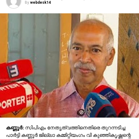
By
webdesk14
കണ്ണൂര്‍:
സിപിഎം നേതൃത്വത്തിനെതിരെ തുറന്നടിച്ച
പാര്‍ട്ടി കണ്ണൂര്‍ ജില്ലാ കമ്മിറ്റിയംഗം വി കുഞ്ഞികൃഷ്ണന്റെ