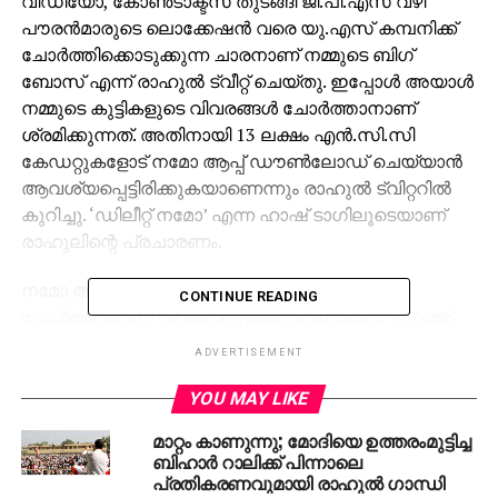
വീഡിയോ, കോണ്‍ടാക്ട്‌സ് തുടങ്ങി ജി.പി.എസ് വഴി
പൗരന്‍മാരുടെ ലൊക്കേഷന്‍ വരെ യു.എസ് കമ്പനിക്ക്
ചോര്‍ത്തിക്കൊടുക്കുന്ന ചാരനാണ് നമ്മുടെ ബിഗ്
ബോസ് എന്ന് രാഹുല്‍ ട്വീറ്റ് ചെയ്തു. ഇപ്പോള്‍ അയാള്‍
നമ്മുടെ കുട്ടികളുടെ വിവരങ്ങള്‍ ചോര്‍ത്താനാണ്
ശ്രമിക്കുന്നത്. അതിനായി 13 ലക്ഷം എന്‍.സി.സി
കേഡറ്റുകളോട് നമോ ആപ്പ് ഡൗണ്‍ലോഡ് ചെയ്യാന്‍
ആവശ്യപ്പെട്ടിരിക്കുകയാണെന്നും രാഹുല്‍ ട്വിറ്ററില്‍
കുറിച്ചു. ‘ഡിലീറ്റ് നമോ’ എന്ന ഹാഷ് ടാഗിലൂടെയാണ്
രാഹുലിന്റെ പ്രചാരണം.
നമോ ആപ്പിലെ വിവരങ്ങള്‍ യു.എസ് കമ്പനിക്ക്
CONTINUE READING
ചോര്‍ത്തുവെന്ന വിവരം കഴിഞ്ഞ ദിവസമാണ് പുറത്ത്
വന്നത്. ഫ്രഞ്ച് സെക്യൂരിറ്റി റിസര്‍ച്ചര്‍ എലിയറ്റ്
ADVERTISEMENT
ആള്‍ട്ടേഴ്‌സണ്‍ ആണ് ഈ വെളിപ്പെടുത്തല്‍ നടത്തിയത്.
ഏതാണ് സോഫ്റ്റ്‌വെയര്‍, ഏതാണ് നെറ്റ്‌വര്‍ക്ക്, എന്താണ്
YOU MAY LIKE
തൊഴില്‍ തുടങ്ങിയ വിവരങ്ങളാണ് കമ്പനി
മാറ്റം കാണുന്നു; മോദിയെ ഉത്തരംമുട്ടിച്ച
ചോര്‍ത്തുന്നത്. എന്തിനാണ് കമ്പനി ഈ വിവരങ്ങള്‍
ബിഹാര്‍ റാലിക്ക് പിന്നാലെ
ശേഖരിക്കുന്നതെന്ന് വ്യക്തമല്ല.
പ്രതികരണവുമായി രാഹുല്‍ ഗാന്ധി