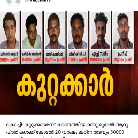
By
webdesk18
നഗരസഭ ഇരുപതാം വാര്‍ഡില്‍ യുഡിഎഫ് ജയിച്ചു. 20,
21 വാര്‍ഡുകള്‍ യുഡിഎഫ് നിലനിര്‍ത്തി.
കൊച്ചി: കുറ്റക്കാരെന്ന് കണ്ടെത്തിയ ഒന്നു മുതല്‍ ആറു
പ്രതികള്‍ക്ക് കോടതി 20 വര്‍ഷം കഠിന തടവും 50000