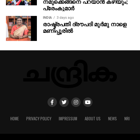
നമുക്കെങ്ങനെ പറയാന്‍ കഴിയും;
പ്രേംകുമാര്‍
INDIA
3 days ago
രാഷ്ട്രപതി ദ്രൗപദി മുർമു നാളെ
മണിപ്പൂരിൽ
HOME
PRIVACY POLICY
IMPRESSUM
ABOUT US
NEWS
NRI