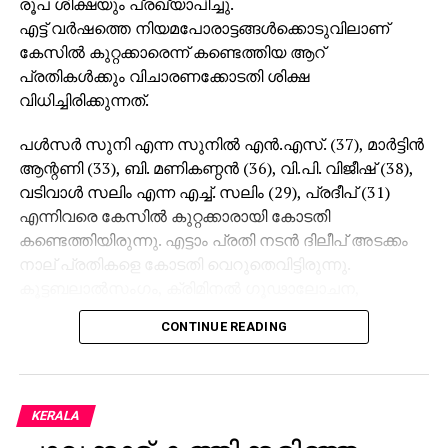
രൂപ ശിക്ഷയും പ്രഖ്യാപിച്ചു.
എട്ട് വര്‍ഷത്തെ നിയമപോരാട്ടങ്ങള്‍ക്കൊടുവിലാണ്
കേസില്‍ കുറ്റക്കാരെന്ന് കണ്ടെത്തിയ ആറ്
പ്രതികള്‍ക്കും വിചാരണക്കോടതി ശിക്ഷ
വിധിച്ചിരിക്കുന്നത്.
പള്‍സര്‍ സുനി എന്ന സുനില്‍ എന്‍.എസ്. (37), മാര്‍ട്ടിന്‍
ആന്റണി (33), ബി. മണികണ്ഠന്‍ (36), വി.പി. വിജീഷ് (38),
വടിവാള്‍ സലിം എന്ന എച്ച്. സലിം (29), പ്രദീപ് (31)
എന്നിവരെ കേസില്‍ കുറ്റക്കാരായി കോടതി
കണ്ടെത്തിയിരുന്നു. എട്ടാം പ്രതി നടന്‍ ദിലീപ് അടക്കം
നാല് പ്രതികളെ കോടതി വെറുതെവിട്ടിരുന്നു.
കൂട്ടബലാല്‍സംഗം, ക്രിമിനല്‍ ഗൂഢാലോചന,
അന്യായ തടവില്‍ വയ്ക്കല്‍, സ്ത്രീത്വത്തെ
CONTINUE READING
അപമാനിക്കല്‍, നഗ്‌നയാകാന്‍ നിര്‍ബന്ധിക്കല്‍
തുടങ്ങിയ ഗുരുതര കുറ്റങ്ങള്‍ ഇവര്‍ക്കെതിരെയുണ്ട്
ശിക്ഷവിധിയില്‍ ഇളവ് വെണെന്ന് പ്രതികള്‍
കോടതിയോട് പറഞ്ഞിരുന്നു.
KERALA