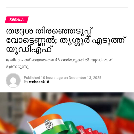
APP.
#DeleteNaMoApp
— Rahul Gandhi
KERALA
തദ്ദേശ തിരഞ്ഞെടുപ്പ്
(@RahulGandhi)
March 26,
വോട്ടെണ്ണല്‍; തൃശ്ശൂര്‍ എടുത്ത്
2018
യുഡിഎഫ്
ജില്ലാ പഞ്ചായത്തിലെ 46 വാര്‍ഡുകളില്‍ യുഡിഎഫ്
RELATED TOPICS:
MODI-RAHUL
മുന്നേറുന്നു.
UP NEXT
Published
10 hours ago
on
December 13, 2025
മുഖ്യമന്ത്രിയെ അധിക്ഷേപിച്ച് പരാമര്‍ശം;
By
webdesk18
യുവാവ് അറസ്റ്റില്‍
DON'T MISS
സിനിമയില്‍ തന്നെ ഒതുക്കാനുള്ള ശ്രമം
നടന്നുവെന്ന് വെളിപ്പെടുത്തി നടന്‍ ഗോകുല്‍
സുരേഷ്‌ഗോപി