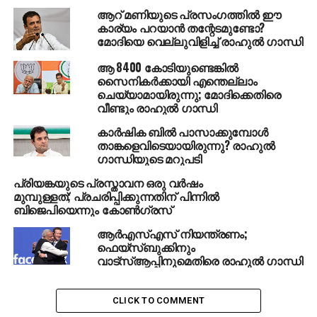
ആറ് മണിയുടെ പ്രസംഗത്തില്‍ ഈ
Modi’s NaMo App secretly
കാര്യം പറയാന്‍ തന്റേടമുണ്ടോ?
മോദിയെ വെല്ലുവിളിച്ച് രാഹുല്‍ ഗാന്ധി
records audio, video,
contacts of your friends &
ആ 8400 കോടിയുണ്ടെങ്കില്‍
സൈനികര്‍ക്കായി എന്തെല്ലാം
family and even tracks
ചെയ്യാമായിരുന്നു; മോദിക്കെതിരെ
വീണ്ടും രാഹുല്‍ ഗാന്ധി
your location via GPS.
കാര്‍ഷിക ബില്‍ പാസാക്കുമ്പോള്‍
താങ്കളെവിടെയായിരുന്നു? രാഹുല്‍
He’s the Big Boss who
ഗാന്ധിയുടെ മറുപടി
likes to spy on Indians.
പ്രിയങ്കയുടെ പ്രസ്താവന ഒരു വര്‍ഷം
മുമ്പുള്ളത്; പ്രചരിപ്പിക്കുന്നതിന് പിന്നില്‍
ബിജെപിയെന്നും കോണ്‍ഗ്രസ്
Now he wants data on our
ആര്‍എസ്എസ് നിയന്ത്രണം;
ഫെയ്‌സ്ബുക്കിനും
children. 13 lakh NCC
വാട്‌സ്ആപ്പിനുമെതിരെ രാഹുല്‍ ഗാന്ധി
cadets are being forced to
download the
CLICK TO COMMENT