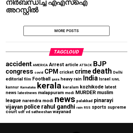
നിര്‍ബന്ധിച്ച എഎസ്ഐ
അറസ്റ്റില്‍
MORE POSTS
TAGCLOUD
BJP
accident
Arrest
article
AMERICA
ATTACK
death
congress
CPM
crime
cricket
Delhi
covid
India
Football
editorial
heavy rain
Israel
film
gaza
IUML
kerala
kozhikode
keralam
latest
kannur
Karnataka
MURDER
muslim
malappuram
news
modi
latestnews
news
pinarayi
league
narendra modi
palakkad
rahul gandhi
police
vijayan
sports
supreme
rain
RSS
court
wayanad
udf
vd satheeshan