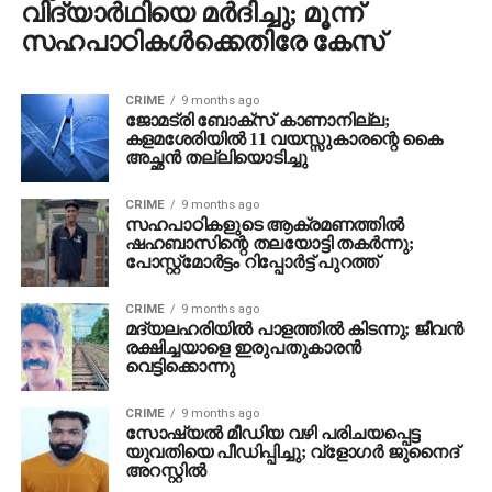
വിദ്യാര്‍ഥിയെ മര്‍ദിച്ചു; മൂന്ന്
സഹപാഠികള്‍ക്കെതിരേ കേസ്
CRIME
9 months ago
ജോമട്രി ബോക്സ് കാണാനില്ല;
കളമശേരിയിൽ 11 വയസ്സുകാരന്റെ കൈ
അച്ഛൻ തല്ലിയൊടിച്ചു
CRIME
9 months ago
സഹപാഠികളുടെ ആക്രമണത്തിൽ
ഷഹബാസിന്റെ തലയോട്ടി തകർന്നു;
പോസ്റ്റ്മോർട്ടം റിപ്പോർട്ട് പുറത്ത്
CRIME
9 months ago
മദ്യലഹരിയില്‍ പാളത്തില്‍ കിടന്നു; ജീവന്‍
രക്ഷിച്ചയാളെ ഇരുപതുകാരന്‍
വെട്ടിക്കൊന്നു
CRIME
9 months ago
സോഷ്യല്‍ മീഡിയ വഴി പരിചയപ്പെട്ട
യുവതിയെ പീഡിപ്പിച്ചു; വ്‌ളോഗര്‍ ജുനെെദ്
അറസ്റ്റില്‍