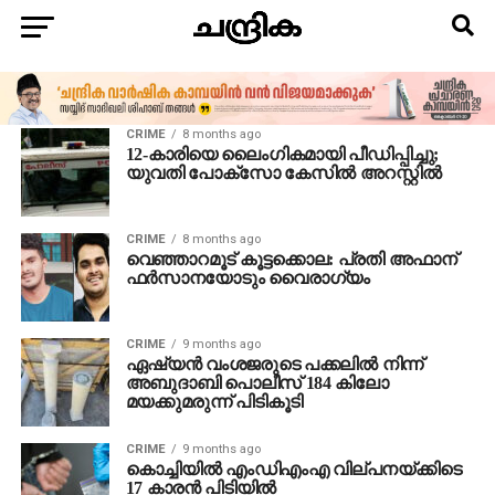
CRIME
8 months ago
12-കാരിയെ ലൈംഗികമായി പീഡിപ്പിച്ചു;
യുവതി പോക്‌സോ കേസില്‍ അറസ്റ്റില്‍
CRIME
8 months ago
വെഞ്ഞാറമൂട് കൂട്ടക്കൊല: പ്രതി അഫാന്
ഫർസാനയോടും വൈരാഗ്യം
CRIME
9 months ago
ഏഷ്യന്‍ വംശജരുടെ പക്കലില്‍ നിന്ന്‌
അബുദാബി പൊലീസ് 184 കിലോ
മയക്കുമരുന്ന് പിടികൂടി
CRIME
9 months ago
കൊച്ചിയില്‍ എംഡിഎംഎ വില്പനയ്ക്കിടെ
17 കാരന്‍ പിടിയില്‍