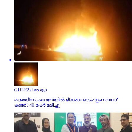
GULF
2 days ago
മക്കമദീന ഹൈവേയില്‍ ഭീകരാപകടം: ഉംറ ബസ്
കത്തി, 40 പേര്‍ മരിച്ചു