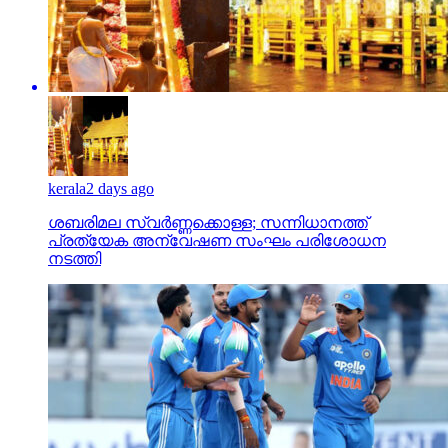
kerala
2 days ago
ശബരിമല സ്വര്‍ണ്ണക്കൊള്ള; സന്നിധാനത്ത്
പ്രത്യേക അന്വേഷണ സംഘം പരിശോധന
നടത്തി