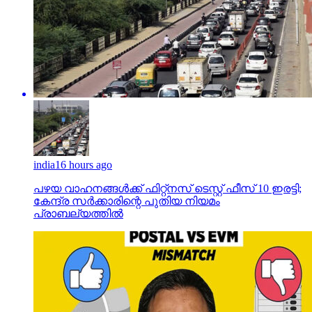
india
16 hours ago
പഴയ വാഹനങ്ങള്‍ക്ക് ഫിറ്റ്‌നസ് ടെസ്റ്റ് ഫീസ് 10 ഇരട്ടി;
കേന്ദ്ര സര്‍ക്കാരിന്റെ പുതിയ നിയമം
പ്രാബല്യത്തില്‍