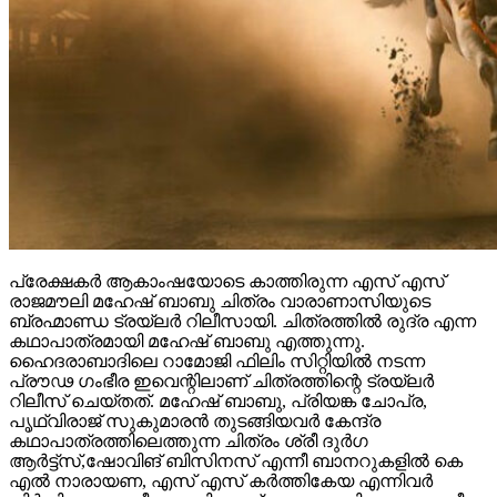
പ്രേക്ഷകർ ആകാംഷയോടെ കാത്തിരുന്ന എസ് എസ്
രാജമൗലി മഹേഷ് ബാബു ചിത്രം വാരാണാസിയുടെ
ബ്രഹ്മാണ്ഡ ട്രയ്ലർ റിലീസായി. ചിത്രത്തിൽ രുദ്ര എന്ന
കഥാപാത്രമായി മഹേഷ് ബാബു എത്തുന്നു.
ഹൈദരാബാദിലെ റാമോജി ഫിലിം സിറ്റിയിൽ നടന്ന
പ്രൗഢ ഗംഭീര ഇവെന്റിലാണ് ചിത്രത്തിന്റെ ട്രയ്ലർ
റിലീസ് ചെയ്തത്. മഹേഷ് ബാബു, പ്രിയങ്ക ചോപ്ര,
പൃഥ്വിരാജ് സുകുമാരൻ തുടങ്ങിയവർ കേന്ദ്ര
കഥാപാത്രത്തിലെത്തുന്ന ചിത്രം ശ്രീ ദുർഗ
ആർട്ട്സ്,ഷോവിങ് ബിസിനസ് എന്നീ ബാനറുകളിൽ കെ
എൽ നാരായണ, എസ് എസ് കർത്തികേയ എന്നിവർ