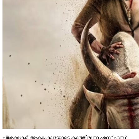
പ്രേക്ഷകര്‍ ആകാംക്ഷയോടെ കാത്തിരുന്ന എസ്.എസ്.