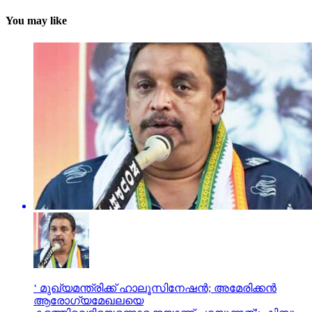
You may like
‘ മുഖ്യമന്ത്രിക്ക് ഹാലൂസിനേഷന്‍; അമേരിക്കന്‍
ആരോഗ്യമേഖലയെ