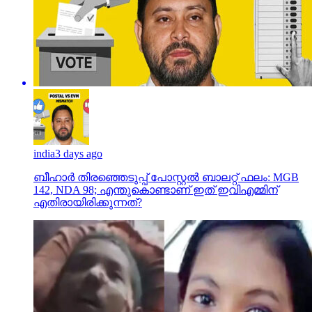
india
3 days ago
ബീഹാർ തിരഞ്ഞെടുപ്പ് പോസ്റ്റൽ ബാലറ്റ് ഫലം: MGB
142, NDA 98; എന്തുകൊണ്ടാണ് ഇത് ഇവിഎമ്മിന്
എതിരായിരിക്കുന്നത്?