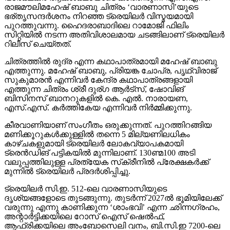
രാജമൗലിമഹേഷ് ബാബു ചിത്രം ‘വാരണാസി’യുടെ
ഭര്തൃസന്ദര്‍ശനം നിറഞ്ഞ ട്രെയിലര്‍ വിസ്മയമായി
പുറത്തുവന്നു. ഹൈദരാബാദിലെ റാമോജി ഫിലിം
സിറ്റിയില്‍ നടന്ന അതിവിശാലമായ ചടങ്ങിലാണ് ട്രെയിലര്‍
റിലീസ് ചെയ്തത്.
ചിത്രത്തില്‍ രുദ്ര എന്ന കഥാപാത്രമായി മഹേഷ് ബാബു
എത്തുന്നു. മഹേഷ് ബാബു, പ്രിയങ്ക ചോപ്ര, പൃഥ്വിരാജ്
സുകുമാരന്‍ എന്നിവര്‍ കേന്ദ്ര കഥാപാത്രങ്ങളായി
എത്തുന്ന ചിത്രം ശ്രീ ദുര്ഗ ആര്‍ട്‌സ്, ഷോവിങ്
ബിസിനസ് ബാനറുകളില്‍ കെ. എല്‍. നാരായണ,
എസ്.എസ്. കര്‍ത്തികേയ എന്നിവര്‍ നിര്‍മ്മിക്കുന്നു.
കീരവാണിയാണ് സംഗീതം ഒരുക്കുന്നത്. പുറത്തിറങ്ങിയ
മണിക്കൂറുകള്‍ക്കുള്ളില്‍ തന്നെ 5 മില്യണിലധികം
കാഴ്ചകളുമായി ട്രെയിലര്‍ ലോകവ്യാപകമായി
ട്രെന്‍ഡിങ് പട്ടികയില്‍ മുന്നിലാണ്. 130ണ്മ100 അടി
വലുപ്പത്തിലുള്ള പ്രത്യേക സ്‌ക്രീനില്‍ പ്രേക്ഷകര്‍ക്ക്
മുന്നില്‍ ട്രെയിലര്‍ പ്രദര്‍ശിപ്പിച്ചു.
ട്രെയിലര്‍ സി.ഇ. 512-ലെ വാരണാസിയുടെ
ദൃശ്യങ്ങളോടെ തുടങ്ങുന്നു. തുടര്‍ന്ന് 2027ല്‍ ഭൂമിയിലേക്ക്
വരുന്നു എന്നു കാണിക്കുന്ന ‘ശാംഭവി’ എന്ന ഛിന്നഗ്രഹം,
അന്റാര്‍ട്ടിക്കയിലെ റോസ് ഐസ് ഷെല്‍ഫ്,
ആഫ്രിക്കയിലെ അംബോസെലി വനം, ബി.സി.ഇ 7200-ലെ