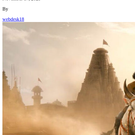
By
webdesk18