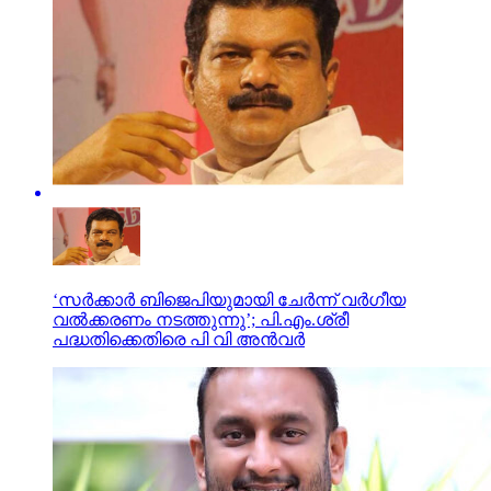
‘സർക്കാർ ബിജെപിയുമായി ചേർന്ന് വർഗീയ
വൽക്കരണം നടത്തുന്നു’; പി.എം.ശ്രീ
പദ്ധതിക്കെതിരെ പി വി അൻവർ