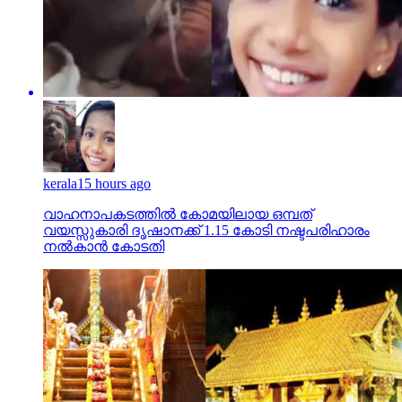
kerala
15 hours ago
വാഹനാപകടത്തില്‍ കോമയിലായ ഒമ്പത്
വയസ്സുകാരി ദൃഷാനക്ക് 1.15 കോടി നഷ്ടപരിഹാരം
നല്‍കാന്‍ കോടതി