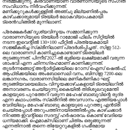
നിർമ്മിക്കുന്നു. കീരവാണിയാണ് വാരണാസിയുടെ സംഗീത
സംവിധാനം നിർവഹിക്കുന്നത്.
മണിക്കൂറുകൾക്കുള്ളിൽ അഞ്ചു മില്യണിൽപ്പരം
കാഴ്ചക്കാരുമായി ട്രയ്ലർ ലോകവ്യാപകമായി
ട്രെൻഡിങ്ങിൽ മുന്നിലാണ്.
പ്രേക്ഷകർക്ക് ദൃശ്യവിസ്മയം സമ്മാനിക്കുന്ന
വാരാണസിയുടെ ട്രയ്ലർ റാമോജി ഫിലിം സിറ്റിയിൽ
നടന്ന ഇവെന്റിൽ 130×100 ഫീറ്റിൽ പ്രത്യേകമായി
സജ്ജീകരിച്ച സ്‌ക്രീനിലാണ് പ്രദർശിപ്പിച്ചത് . സിഇ 512-
ലെ വാരാണസി കാണിച്ചുകൊണ്ടാണ് ട്രെയിലര്‍
തുടങ്ങുന്നത്. പിന്നീട് 2027-ല്‍ ഭൂമിയെ ലക്ഷ്യമാക്കി വരുന്ന
ശാംഭവി എന്ന ഛിന്നഗ്രഹമാണ് കാണിക്കുന്നത്.
തുടര്‍ന്നങ്ങോട്ട് അന്റാര്‍ട്ടിക്കയിലെ റോസ് ഐസ് ഷെല്‍ഫ്,
ആഫ്രിക്കയിലെ അംബോസെലി വനം, ബിസിഇ 7200-ലെ
ലങ്കാനഗരം, വാരാണസിയിലെ മണികര്‍ണികാ ഘട്ട്
തുടങ്ങിയവയെല്ലാം വിസ്മയക്കാഴ്ചകളായി ട്രെയിലറില്‍
അനാവരണം ചെയ്യുന്നു.കൈയില്‍ ത്രിശൂലവുമേന്തി
കാളയുടെ പുറത്തേറി വരുന്ന മഹേഷ് ബാബുവിന്റെ രുദ്ര
എന്ന കഥാപാത്രം സ്‌ക്രീനിൽ അവസാനം എത്തിയപ്പോൾ
വേദിയിലും മഹേഷ് ബാബു കാളയുടെ പുറത്തു എൻട്രി
ചെയ്തപ്പോൾ അറുപത്തിനായിരത്തിൽപ്പരം കാഴ്ചക്കാർ
നിറഞ്ഞ ഇവന്റിലെ സദസ്സ് ഹർഷാരവം കൊണ്ട് വേദിയെ
ധന്യമാക്കി. ഐമാക്‌സിലാണ് ചിത്രം ഒരുങ്ങുന്നത്
എന്നതിനാല്‍ തന്നെ തിയേറ്ററുകളില്‍ ഗംഭീരമായ