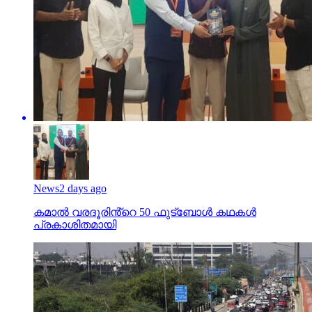
News
2 days ago
കമാൽ വരദൂരിൻ്റെ 50 ഫുട്ബോൾ കഥകൾ
പ്രകാശിതമായി