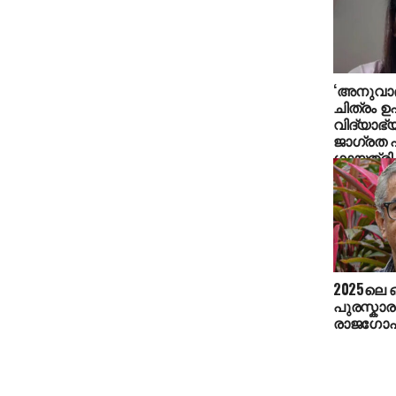
‘അനുവാദ
ചിത്രം ഉ
വിദ്യാഭ്യാ
ജാഗ്രത പ
ഗായത്രി
2025ലെ 
പുരസ്കാര
രാജഗോപ