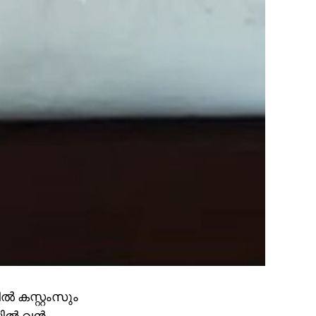
ിൽ കസ്റ്റംസും
യിൽ വൻ