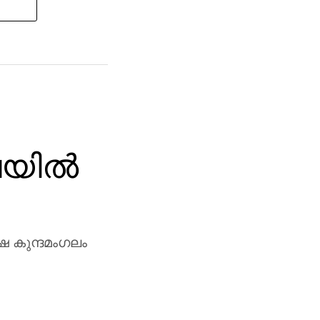
ഷയിൽ
്ഷ കുന്ദമംഗലം