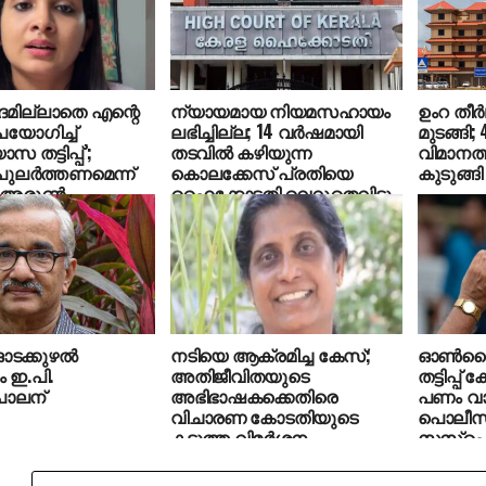
മില്ലാതെ എന്റെ
ന്യായമായ നിയമസഹായം
ഉംറ തീ
പയോഗിച്ച്
ലഭിച്ചില്ല; 14 വര്‍ഷമായി
മുടങ്ങി;
സ തട്ടിപ്പ്’;
തടവില്‍ കഴിയുന്ന
വിമാനത
ുലര്‍ത്തണമെന്ന്
കൊലക്കേസ് പ്രതിയെ
കുടുങ്ങി
 അരുണ്‍
ഹൈക്കോടതി വെറുതെവിട്ടു
ഓടക്കുഴൽ
നടിയെ ആക്രമിച്ച കേസ്;
ഓൺലൈൻ
ം ഇ.പി.
അതിജീവിതയുടെ
തട്ടിപ്പ്
ാലന്
അഭിഭാഷകക്കെതിരെ
പണം വാ
വിചാരണ കോടതിയുടെ
പൊലീസ
കടുത്ത വിമർശനം
സസ്‌പ