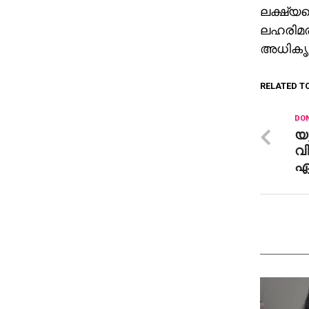
ലക്ഷ്യമ
ലഹരിമരു
അധികൃത
RELATED T
DON
യ
വ
ഏഴ