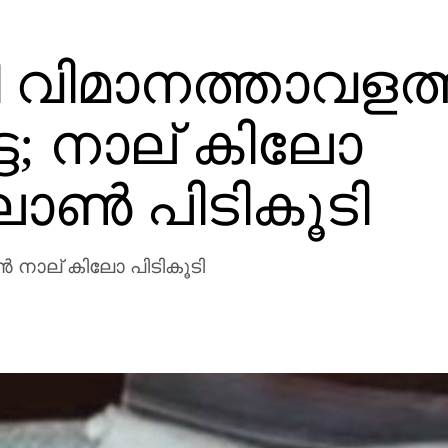
രി വിമാനത്താവളത
ട; നാല് കിലോ
ോൺ പിടികൂടി
ാല് കിലോ പിടികൂടി