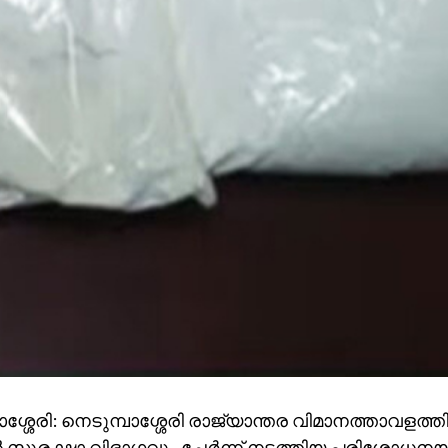
ാശ്ശേരി: നെടുമ്പാശ്ശേരി രാജ്യാന്തര വിമാനത്താവളത്ത
സുരക്ഷാ വിഭാഗവും ചേർന്ന് നടത്തിയ പരിശോധന