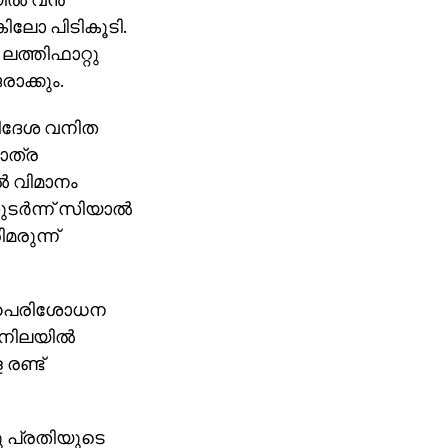
ലോ പിടികൂടി.
ത്തിഫാറ്റു
ാക്കും.
വിദേശ വനിത
യാത്ര
ൽ വിമാനം
ുടർന്ന് സിയാൽ
രുന്ന്
 ദേഹപരിശോധന
ച നിലയിൽ
രണ്ട്
ു പ്രതിയുടെ