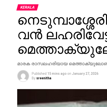
KERALA
നെടുമ്പാശ്ശേ
വൻ ലഹരിവേട്
മെത്താക്യുല
മാരക രാസലഹരിയായ മെത്താക്യുലോൺ ന
Published
15 mins ago
on
January 27, 2026
By
sreenitha