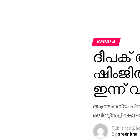
KERALA
ദീപക്
ഷിംജി
ഇന്ന് 
ആത്മഹത്യ പ്രേര
മജിസ്ട്രേറ്റ് ക
Published
2 h
By
sreenitha