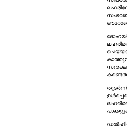
ലഹരിവേ
സംഭവത്
ഔറോയെ 
ദോഹയിൽ
ലഹരിമരു
ചെയ്യാ
കാത്തു
സുരക്ഷ
കണ്ടെത്
തുടർന്
ഉൾപ്പെ
ലഹരിമരു
പാക്കറ്
ഡൽഹിയില