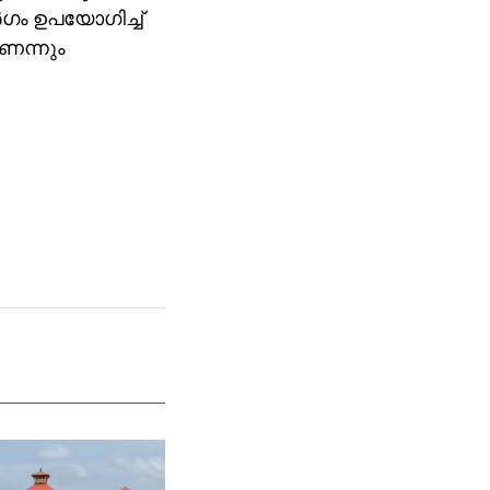
ാർഗം ഉപയോഗിച്ച്
ണെന്നും