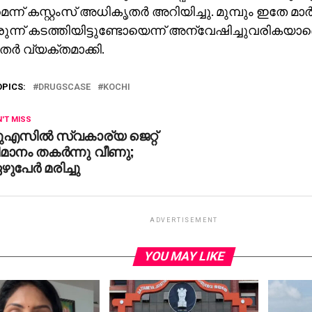
െന്ന് കസ്റ്റംസ് അധികൃതർ അറിയിച്ചു. മുമ്പും ഇതേ മ
ന്ന് കടത്തിയിട്ടുണ്ടോയെന്ന് അന്വേഷിച്ചുവരികയാ
ർ വ്യക്തമാക്കി.
OPICS:
DRUGSCASE
KOCHI
'T MISS
ുഎസിൽ സ്വകാര്യ ജെറ്റ്
ിമാനം തകർന്നു വീണു;
ുപേർ മരിച്ചു
ADVERTISEMENT
YOU MAY LIKE