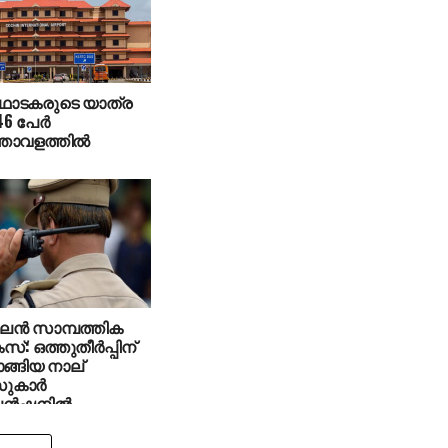
ർഥാടകരുടെ യാത്ര
 46 പേർ
്താവളത്തിൽ
 സാമ്പത്തിക
 കേസ്: ഒത്തുതീർപ്പിന്
ങ്ങിയ നാല്
ുകാർ
െൻഷനിൽ