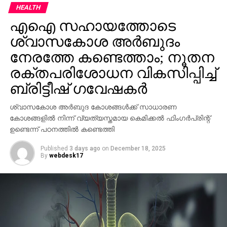
രണ്ടാഴ്ചയ്‌ക്കൊരിക്കല്‍ ശ്രീനിവാസെന്റ വീട്ടില്‍
HEALTH
എത്താറുണ്ടായിരുന്നുവെന്നും, കാലിന് ശസ്ത്രക്രിയ
എഐ സഹായത്തോടെ
കഴിഞ്ഞ് വാക്കറിന്റെ സഹായത്തോടെ
നടക്കുകയായിരുന്നെങ്കിലും തിരിച്ചുവരുമെന്ന പ്രതീക്ഷ
ശ്വാസകോശ അര്‍ബുദം
അദ്ദേഹത്തിനുണ്ടായിരുന്നുവെന്നും സത്യന്‍
നേരത്തേ കണ്ടെത്താം; നൂതന
അന്തിക്കാട് പറഞ്ഞു. തെരഞ്ഞെടുപ്പ് കാലത്ത് ‘
രക്തപരിശോധന വികസിപ്പിച്ച്
സന്ദേശം ‘ എന്ന സിനിമയുടെ ഇന്നത്തെ പ്രസക്തിയെ
ബ്രിട്ടീഷ് ഗവേഷകര്‍
കുറിച്ച് ഇരുവരും ചര്‍ച്ച ചെയ്തിരുന്നുവെന്നും അദ്ദേഹം
വ്യക്തമാക്കി. മാധ്യമങ്ങളോട് സംസാരിക്കുന്നതിനിടെ
ശ്വാസകോശ അര്‍ബുദ കോശങ്ങള്‍ക്ക് സാധാരണ
വാക്കുകള്‍ പൂര്‍ത്തിയാക്കാനാവാതെ സത്യന്‍
കോശങ്ങളില്‍ നിന്ന് വ്യത്യസ്തമായ കെമിക്കല്‍ ഫിംഗര്‍പ്രിന്റ്
അന്തിക്കാട് വികാരാധീനനായി.
ഉണ്ടെന്ന് പഠനത്തില്‍ കണ്ടെത്തി
ഹാസ്യവും വിമര്‍ശനവും ചേര്‍ത്തു മലയാള
Published
3 days ago
on
December 18, 2025
സിനിമയ്ക്ക് പുതിയ ദിശ നല്‍കിയ ശ്രീനിവാസെന്റ
By
webdesk17
വേര്‍പാട് മലയാള സിനിമയ്ക്ക് ഒരിക്കലും
നികത്താനാകാത്ത നഷ്ടമാണെന്ന് സഹപ്രവര്‍ത്തകരും
ആരാധകരും പറയുന്നു.