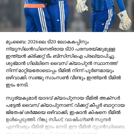
അവസാനിച്ചവെന്ന നിലയില്‍ അവരെ
തള്ളിക്കളയാനാവില്ലെന്നു ഡല്‍ഹി കോച്ച് ജിയാന്‍
ലൂക്ക സാംബ്രോട്ടയ്ക്കു നന്നായി അറിയാം. ഒന്നും
നഷ്ടപ്പെടാനില്ലാത്ത നിലയില്‍ അവസാന രണ്ടു
മത്സരങ്ങളില്‍ ഗോവ തോറ്റകളി ആയിരിക്കും
മുംബൈ: 2026ലെ ടി20 ലോകകപ്പിനും
പുറത്തെടുക്കുക.
ന്യൂസിലന്‍ഡിനെതിരായ ടി20 പരമ്പരയ്ക്കുമുള്ള
ഗോവയെ തോല്‍പ്പിക്കാന്‍ കഴിഞ്ഞാല്‍ പ്ലേ ഓഫിലേക്കു
ഇന്ത്യന്‍ ക്രിക്കറ്റ് ടീം ബിസിസിഐ പ്രഖ്യാപിച്ചു.
യോഗ്യത നേടുന്നതിനു ആവശ്യമായ മികച്ച പോയിന്റ്
ശുഭ്മാന്‍ ഗില്ലിനെ വൈസ് ക്യാപ്റ്റന്‍ സ്ഥാനത്ത്
നില കൈവരിക്കാനാകുമെന്നു ജിയാന്‍ ലൂക്ക
നിന്ന് മാറ്റിയതോടൊപ്പം ടീമില്‍ നിന്ന് പൂര്‍ണമായും
സാംബ്രോട്ട പറഞ്ഞു. എന്നാല്‍, പ്ലേ ഓഫീനു
ഒഴിവാക്കി. സഞ്ജു സാംസണ്‍ വീണ്ടും ഇന്ത്യന്‍ ടീമില്‍
വേണ്ടിയുള്ള കണക്കുകൂട്ടലുകളൊക്കെ മാറ്റിവെച്ചു
ഇടം നേടി.
ജയിക്കുവാനുള്ള കളിയ്ക്കാണ്
സൂര്യകുമാര്‍ യാദവ് ക്യാപ്റ്റനായ ടീമില്‍ അക്‌സര്‍
തയ്യാറെടുത്തിരിക്കുന്നതെന്നും അദ്ദേഹം
പട്ടേല്‍ വൈസ് ക്യാപ്റ്റനാണ്. വിക്കറ്റ് കീപ്പര്‍ ബാറ്ററായ
വ്യക്തമാക്കി.
ജിതേഷ് ശര്‍മ്മയെ ഒഴിവാക്കി, ഇഷാന്‍ കിഷനെ ടീമില്‍
ഈ സീസണില്‍ ഏറ്റവും മികച്ച ഹോം മത്സര
ഉള്‍പ്പെടുത്തി. റിങ്കു സിംഗ്, വാഷിംഗ്ടണ്‍ സുന്ദര്‍
വിജയങ്ങള്‍ നേടിയ ടീമാണ് ഡല്‍ഹി. സ്വന്തം
എന്നിവരും ടീമില്‍ ഇടം നേടി. ഈ ടീമില്‍ സ്റ്റാന്‍ഡ്‌ബൈ
തട്ടകത്തില്‍ ഡല്‍ഹിയെ ഒരു ടീമിനും തോല്‍പ്പിക്കാന്‍
അംഗങ്ങള്‍ ഇല്ല. ചീഫ് സെലക്ടര്‍ അജിത്