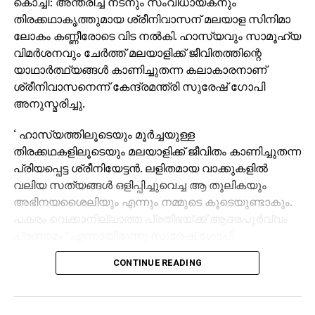
കൊച്ചി: അന്തരിച്ച നടനും സംവിധായകനും
മറിച്ചത്.പക്ഷേ, എതിര്‍ ടീമുകളുടെ ഗ്രൗണ്ടില്‍ ഗോവ
തിരക്കഥാകൃത്തുമായ ശ്രീനിവാസന് മലയാള സിനിമാ
ശക്തമായ വെല്ലുവിളിയാണ് ഉയര്‍ത്തിയട്ടുള്ളത്.
ലോകം കണ്ണീരോടെ വിട നല്‍കി. ഹാസ്യവും സാമൂഹ്യ
ഡല്‍ഹിയാകട്ടെ എവേ മത്സരങ്ങളില്‍ കാര്യമായ വീറ്
വിമര്‍ശനവും ചേര്‍ത്ത് മലയാളിക്ക് ജീവിതത്തിന്റെ
ഇതുവരെ കാട്ടിയട്ടില്ല. ഗോവ നേടിയ 11 പോയിന്റില്‍
യാഥാര്‍ത്ഥ്യങ്ങള്‍ കാണിച്ചുതന്ന കലാകാരനാണ്
ഏഴ് പോയിന്റും എതിരാളികളുടെ ഗ്രൗണ്ടില്‍ നിന്നും
ശ്രീനിവാസനെന്ന് കേന്ദ്രമന്ത്രി സുരേഷ് ഗോപി
സ്വന്തമാക്കിയതാണ്.
അനുസ്മരിച്ചു.
എന്തായാലും ഈ മത്സരം തീര്‍ത്തും
വ്യത്യസ്തമായിരിക്കുമെന്നു സീക്കോ
‘ ഹാസ്യത്തിലൂടെയും മൂര്‍ച്ചയുള്ള
പ്രവചിച്ചുകഴിഞ്ഞു. നൂറുശതമാനവും ഫിറ്റ് ആയ
തിരക്കഥകളിലൂടെയും മലയാളിക്ക് ജീവിതം കാണിച്ചുതന്ന
കളിക്കാരെ മാത്രമെ ഇന്ന് ഇറക്കുവെന്ന്.
പ്രിയപ്പെട്ട ശ്രീനിയേട്ടന്‍. ലളിതമായ വാക്കുകളില്‍
വലിയ സത്യങ്ങള്‍ ഒളിപ്പിച്ചുവെച്ച ആ തൂലികയും
അഭിനയശൈലിയും എന്നും നമ്മുടെ കൂടെയുണ്ടാകും.
RELATED TOPICS:
പകരം വെക്കാനില്ലാത്ത പ്രതിഭയ്ക്ക് ആദരപൂര്‍വ്വം
UP NEXT
പ്രണാമം ‘ എന്നായിരുന്നു സുരേഷ് ഗോപി
സ്വപ്നം സത്യം, ഇവന്‍ നമ്മുടെ കരുണ്‍
ഫേസ്ബുക്കില്‍ കുറിച്ചത്.
CONTINUE READING
DON'T MISS
നവോത്ഥാന ചരിത്രം വികലമാക്കാനുള്ള ശ്രമം
സംവിധായകന്‍ സത്യന്‍ അന്തിക്കാട്
മുജാഹിദുകള്‍ ഒറ്റക്കെട്ടായി തടയും
ശ്രീനിവാസനുമായുള്ള ആത്മബന്ധം ഓര്‍ത്തെടുത്തു.