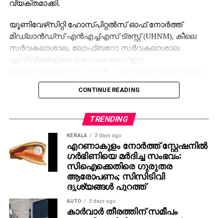
വ്യക്തമാക്കി.
യൂണിവേഴ്‌സിറ്റി ഹോസ്പിറ്റല്‍സ് ഓഫ് നോര്‍ത്ത്
മിഡ്‌ലാന്‍ഡ്‌സ് എന്‍എച്ച്എസ് ട്രസ്റ്റ് (UHNM), കീലെ
സര്‍വകലാശാല, ലോഫ്ബറോ സര്‍വകലാശാല
എന്നിവിടങ്ങളിലെ ഗവേഷകരാണ് ഈ
കണ്ടുപിടിത്തത്തിന് പിന്നില്‍. ഫ്യൂറിയര്‍ ട്രാന്‍സ്‌ഫോം
ഇന്‍ഫ്രാറെഡ് (FT-IR) മൈക്രോസ്‌പെക്ട്രോസ്‌കോപ്പി
CONTINUE READING
എന്ന അത്യാധുനിക സാങ്കേതികവിദ്യയാണ്
രക്തപരിശോധനയില്‍ ഉപയോഗിക്കുന്നത്.
TRENDING
ട്യൂമറില്‍ നിന്ന് വേര്‍പെട്ട് രക്തത്തിലൂടെ
KERALA
3 days ago
സഞ്ചരിക്കുന്ന കാന്‍സര്‍ കോശങ്ങളെ (Circulating
എറണാകുളം നോര്‍ത്ത് സ്റ്റേഷനില്‍
Tumor Cells-CTS) കണ്ടെത്താന്‍ നിലവില്‍
ഗര്‍ഭിണിയെ മര്‍ദിച്ച സംഭവം:
ഉപയോഗിക്കുന്ന രീതികള്‍ സങ്കീര്‍ണ്ണവും
സിഐക്കെതിരെ ഗുരുതര
ചെലവേറിയതുമാണ്. പലപ്പോഴും ഈ കോശങ്ങള്‍
ആരോപണം; സിസിടിവി
ദൃശ്യങ്ങള്‍ പുറത്ത്
രക്തത്തിലെത്തുമ്പോള്‍ ആകൃതിയിലും
സ്വഭാവത്തിലും മാറ്റം സംഭവിക്കുന്നതിനാല്‍
AUTO
3 days ago
കണ്ടെത്താന്‍ കഴിയാതെ പോകാറുണ്ട്. എന്നാല്‍
കാർവാർ തീരത്തിന് സമീപം