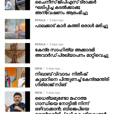
ചൈനീസ് ജിപിഎസ് ട്രാക്കർ
രക്തത്തിലെ ഓരോ കോശത്തിനും പ്രത്യേകം
ഘടിപ്പിച്ച കടൽക്കാക്ക;
കെമിക്കല്‍ ഫിംഗര്‍പ്രിന്റ് ഉണ്ടെന്നും, അത്
അന്വേഷണം ആരംഭിച്ചു
തിരിച്ചറിയാനാണ് പുതിയ പരിശോധന രൂപകല്‍പ്പന
ചെയ്തിരിക്കുന്നതെന്നും ഗവേഷകര്‍ വിശദീകരിച്ചു.
KERALA
3 days ago
പാലക്കാട് കാര്‍ കത്തി ഒരാള്‍ മരിച്ചു
ശ്വാസകോശ അര്‍ബുദ കോശങ്ങള്‍ക്ക് സാധാരണ
കോശങ്ങളില്‍ നിന്ന് വ്യത്യസ്തമായ കെമിക്കല്‍
ഫിംഗര്‍പ്രിന്റ് ഉണ്ടെന്ന് പഠനത്തില്‍ കണ്ടെത്തി. ഐഎ
KERALA
3 days ago
കേന്ദ്ര സാഹിത്യ അക്കാദമി
ഉപയോഗിച്ച് ഈ ഡാറ്റ ഡിജിറ്റലായി വിശകലനം
അവാര്‍ഡ് പ്രഖ്യാപനം മാറ്റിവെച്ചു
ചെയ്യുമ്പോള്‍, ദശലക്ഷക്കണക്കിന് സാധാരണ
കോശങ്ങള്‍ക്കിടയില്‍ നിന്ന് ഒരു കാന്‍സര്‍ കോശത്തെ
പോലും കണ്ടെത്താന്‍ സാധിക്കുമെന്ന് ഗവേഷകര്‍
INDIA
3 days ago
നിഖാബ് വിവാദം: നിതീഷ്
പറയുന്നു.
കുമാറിനെ പിന്തുണച്ച് കേന്ദ്രമന്ത്രി
ഗിരിരാജ് സിങ്
1,814 പേരെ ഉള്‍പ്പെടുത്തി നടത്തിയ പഠനത്തില്‍ 1,095
പേര്‍ ശ്വാസകോശ അര്‍ബുദബാധിതരും 719 പേര്‍
INDIA
3 days ago
കാന്‍സര്‍ ഇല്ലാത്തവരുമായിരുന്നു. ലങ്കാന്‍സീക്ക്
ധൈര്യമുണ്ടോ മഹാത്മ
ഗാന്ധിയെ നോട്ടില്‍ നിന്ന്
പരിശോധനയില്‍ ഐഎ പോസിറ്റീവ് ആയി
ഒഴിവാക്കാന്‍; ബിജെപിയെ
കണ്ടെത്തിയവരെ പിന്നീട് കുറഞ്ഞ ഡോസ് CT സ്‌കാന്‍
വെല്ലുവിളിച്ച് ഡി.കെ ശിവകുമാര്‍