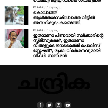
(LDCT) ഉപയോഗിച്ച് സ്ഥിരീകരിച്ചു.
KERALA
3 days ago
കൊല്ലത്ത്
ഈ പുതിയ സമീപനം ഡോക്ടര്‍മാര്‍ക്ക് ശ്വാസകോശ
ആള്‍ത്താമസമില്ലാത്ത വീട്ടില്‍
അര്‍ബുദം തുടക്കഘട്ടത്തില്‍ തന്നെ കണ്ടെത്താന്‍
അസ്ഥികുടം കണ്ടെത്തി
സഹായിക്കുമെന്നും അതോടൊപ്പം അനാവശ്യ
സ്‌കാനുകളും ചികിത്സാചെലവും കുറയ്ക്കാന്‍
KERALA
3 days ago
ഇതാണോ പിണറായി സര്‍ക്കാരിന്റെ
കഴിയുമെന്നും ഗവേഷകര്‍ വ്യക്തമാക്കി.
സ്ത്രീസുരക്ഷ?, ഇതാണോ
നിങ്ങളുടെ ജനമൈത്രി പൊലീസ്
സ്റ്റേഷന്‍?; രൂക്ഷ വിമര്‍ശനവുമായി
വി.ഡി. സതീശന്‍