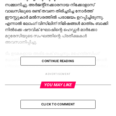
സമ്മാനിച്ചു. അര്‍ജന്റീനക്കാരനായ നിക്കോളാസ്
വാലസിലുടെ രണ്ട് തവണ തിരിച്ചടിച്ച നോര്‍ത്ത്
ഈസ്റ്റുകാര്‍ മല്‍സരത്തില്‍ പരാജയം ഉറപ്പിച്ചിരുന്നു.
എന്നാല്‍ ലോംഗ് വിസിലിന് നിമിഷങ്ങള്‍ മാത്രം ബാക്കി
നില്‍ക്കെ ഷൗവിക് ഘോഷിന്റെ ഹെഡ്ഡര്‍ മാര്‍ക്കോ
മറ്റരേസിയുടെ സംഘത്തിന്റെ പ്രതീക്ഷകള്‍
അവസാനിപ്പിച്ചു.
ടീം ഉടമകളായ അഭിഷേക് ബച്ചനും മഹേന്ദ്രസിംഗ്
ധോണിയുമെല്ലാം ആവേശപ്പോരാട്ടം ആസ്വദിക്കാന്‍
CONTINUE READING
ഗ്യാലറിയിലുണ്ടായിരുന്നു. ഡുഡു എല്ലാവരുടെയും
പ്രതീക്ഷകള്‍ക്കൊപ്പം കളം നിറയുകയും ചെയ്തു.
ADVERTISEMENT
പക്ഷേ പ്രതിരോധത്തിന്റെ ജാഗ്രതാകുറവില്‍
അവസാന നിമിഷം പിഴച്ച ചെന്നൈക്കാര്‍ ഇപ്പോള്‍
YOU MAY LIKE
പോയന്റ് പട്ടികയില്‍ 15 പോയന്റുമായി എട്ടാം
സ്ഥാനത്താണ്. ഇനി ഒരു മല്‍സരം മാത്രമാണ് ബാക്കി.
അതില്‍ ജയിച്ചിട്ടും കാര്യമില്ല. അതേ സമയം
CLICK TO COMMENT
നോര്‍ത്തുകാര്‍ 15 പോയന്റുമായി അഞ്ചാം
സ്ഥാനത്തേക്ക് വന്നു. രണ്ട് കളികളും ബാക്കിയുണ്ട്.