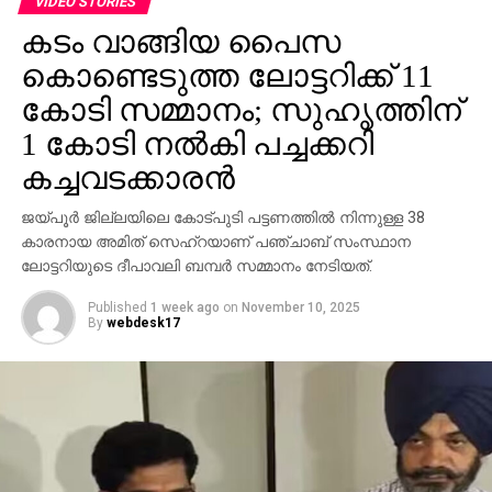
വ്യക്തികള്‍ക്കും സ്ഥാപനങ്ങള്‍ക്കും ഗുരുതരമായ
കോടി സമ്മാനം; സുഹൃത്തിന്
ഭീഷണിയാണെന്ന് ഗൂഗിള്‍ മുന്നറിയിപ്പ് നല്‍കി.
1 കോടി നല്‍കി പച്ചക്കറി
നിയമാനുസൃത തൊഴിലുടമകള്‍ ഒരിക്കലും സാമ്പത്തിക
കച്ചവടക്കാരന്‍
വിവരങ്ങളോ പേയ്‌മെന്റെ് ആവശ്യങ്ങളോ
ഉന്നയിക്കില്ലെന്നും ഉപയോക്താക്കള്‍ ഓണ്‍ലൈനില്‍
ജയ്പൂര്‍ ജില്ലയിലെ കോട്പുടി പട്ടണത്തില്‍ നിന്നുള്ള 38
കൂടുതല്‍ ജാഗ്രത പാലിക്കണമെന്നും ഗൂഗിള്‍
കാരനായ അമിത് സെഹ്‌റയാണ് പഞ്ചാബ് സംസ്ഥാന
വ്യക്തമാക്കി.
ലോട്ടറിയുടെ ദീപാവലി ബമ്പര്‍ സമ്മാനം നേടിയത്.
Published
1 week ago
on
November 10, 2025
By
webdesk17