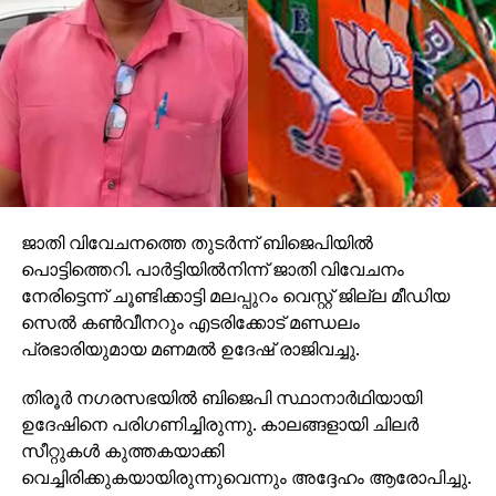
മന്ത്രിയായിരുന്ന കാലത്ത് നടത്തിയ പ്രവര്‍ത്തനങ്ങള്‍
വലിയ അളവില്‍ സഹായിക്കുകയുണ്ടായി.
മലപ്പുറത്ത് പാസ്‌പോര്‍ട്ട് ഓഫീസ് തുടങ്ങാന്‍ ഇ. അഹ്മദ്
സാഹിബിന്റെ നീക്കങ്ങള്‍ ശ്‌ളാഘനീയമായിരുന്നുവെന്ന്
പ്രത്യേകം പറയേണ്ടതല്ലല്ലോ. യുഎഇ
ജാതി വിവേചനത്തെ തുടര്‍ന്ന് ബിജെപിയില്‍
കോണ്‍സുലേറ്റ് തിരുവനന്തപുരത്ത് ആരംഭിക്കാന്‍
പൊട്ടിത്തെറി. പാര്‍ട്ടിയില്‍നിന്ന് ജാതി വിവേചനം
അദ്ദേഹം ശക്തമായ സമ്മര്‍ദവും പ്രവര്‍ത്തനങ്ങളും
നേരിട്ടെന്ന് ചൂണ്ടിക്കാട്ടി മലപ്പുറം വെസ്റ്റ് ജില്ല മീഡിയ
നടത്തിയിരുന്നു. വിദേശ രാജ്യങ്ങളില്‍ തൊഴില്‍
സെല്‍ കണ്‍വീനറും എടരിക്കോട് മണ്ഡലം
സംബന്ധമായും മറ്റും കുടുങ്ങിയ നിരവധി ഇന്ത്യക്കാരെ
പ്രഭാരിയുമായ മണമല്‍ ഉദേഷ് രാജിവച്ചു.
രക്ഷപ്പെടുത്താന്‍ അദ്ദേഹം തന്നാലാകുന്ന പരമാവധി
കാര്യങ്ങള്‍ ചെയ്തിട്ടുണ്ട്.
തിരൂര്‍ നഗരസഭയില്‍ ബിജെപി സ്ഥാനാര്‍ഥിയായി
ഉദേഷിനെ പരിഗണിച്ചിരുന്നു. കാലങ്ങളായി ചിലര്‍
ന്യൂനപക്ഷ-അധ:സ്ഥിത സമൂഹങ്ങളുടെ ഉന്നമനത്തിന്
സീറ്റുകള്‍ കുത്തകയാക്കി
വേണ്ടി പട പൊരുതിയ മുസ്‌ലിം ലീഗിന്റെ ജിഹ്വയായ
വെച്ചിരിക്കുകയായിരുന്നുവെന്നും അദ്ദേഹം ആരോപിച്ചു.
ചന്ദ്രികയില്‍ ഒരുകാലത്ത് പത്രപ്രവര്‍ത്തനം
പാര്‍ട്ടിയില്‍നിന്ന് ജാതി വിവേചനം നേരിട്ടെന്ന് ഉദേഷ്
നടത്തിയിട്ടുള്ള അദ്ദേഹം അവസാനം പങ്കെടുത്ത
പറഞ്ഞു. ഉദേഷിനെ പിന്തുണയ്ക്കുന്നവരും രാജിഭീഷണി
പരിപാടിയും ചന്ദ്രികയുടേതായിരുന്നു. ചന്ദ്രിക
മുഴക്കി.
നവീകരണവുമായി ബന്ധപ്പെട്ട് ദുബൈ കെഎംസിസി