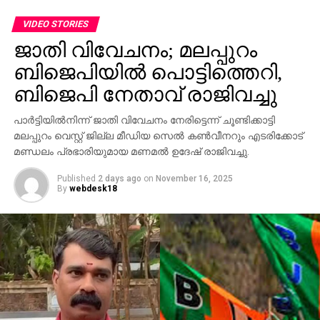
ബിജെപിയില്‍ പൊട്ടിത്തെറി,
യാത്രയിലെ നിരക്കുകൊള്ള ഉള്‍പ്പെടെയുള്ള
ബിജെപി നേതാവ് രാജിവച്ചു
പ്രശ്‌നങ്ങള്‍ക്ക് പരിഹാരമെന്ന നിലക്കാണ് ഓപണ്‍
സ്‌കൈ പോളിസിക്ക് വേണ്ടി അദ്ദേഹം വാദിച്ചിരുന്നത്.
പാര്‍ട്ടിയില്‍നിന്ന് ജാതി വിവേചനം നേരിട്ടെന്ന് ചൂണ്ടിക്കാട്ടി
കരിപ്പൂര്‍ വിമാനത്താവളം ആരംഭിക്കുന്നതിന് ചാലക
മലപ്പുറം വെസ്റ്റ് ജില്ല മീഡിയ സെല്‍ കണ്‍വീനറും എടരിക്കോട്
ശക്തിയായി പ്രവര്‍ത്തിക്കാന്‍ അഹ്മദ് സാഹിബിന്
മണ്ഡലം പ്രഭാരിയുമായ മണമല്‍ ഉദേഷ് രാജിവച്ചു.
സാധിച്ചു. സഊദി അറേബ്യ, യുഎഇ, കുവൈത്ത്,
ഒമാന്‍ തുടങ്ങിയ രാജ്യങ്ങളില്‍ പൊതുമാപ്പ്
Published
2 days ago
on
November 16, 2025
By
webdesk18
പ്രഖ്യാപിച്ചിരുന്നത് ആയിരക്കണക്കിന് ഇന്ത്യക്കാര്‍ക്ക്
സഹായകമായിരുന്നു. അതിനു വേണ്ടി അദ്ദേഹം
പ്രവര്‍ത്തിച്ചത് പ്രത്യേകം പ്രസ്താവ്യമാണ്.
അതുപോലെ, ജയിലില്‍ കഴിയുന്ന നിരവധി
ഇന്ത്യക്കാരെ റമദാന്‍ പോലുള്ള പുണ്യ വേളകളില്‍
ഭരണാധികാരികളുടെ മാപ്പ് ലഭിച്ച് പുറത്തിറങ്ങാന്‍
സഹായിക്കുന്നതിലേക്കും ആ പ്രവര്‍ത്തനങ്ങള്‍
നീണ്ടിരുന്നുവെന്നതും സ്മര്‍ത്തവ്യമാണ്.
ഇന്ത്യയിലുടനീളം പാസ്‌പോര്‍ട്ട് സേവാ കേന്ദ്രങ്ങള്‍
തുടങ്ങാന്‍ അദ്ദേഹം വിദേശ കാര്യ സഹ