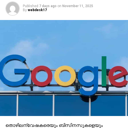
(യുഎഇ കെഎംസിസി നാഷണല്‍ കമ്മിറ്റി
പ്രസിഡന്റാണ് ലേഖകന്‍)
RELATED TOPICS:
E AHAMED
UP NEXT
മുസ്‌ലിം ലീഗിന്റെ മതേതര മുഖം രാജ്യത്തിന്
കാണിച്ചു കൊടുത്ത നേതാവ്
DON'T MISS
ജനസാഗരം ഒഴുകിയെത്തി; വീര്‍പ്പുമുട്ടി ഹജ്ജ്
ഹൗസ്
തൊഴിലന്വേഷകരെയും ബിസിനസുകളെയും
ലക്ഷ്യമാക്കി ഓണ്‍ലൈനില്‍ നടക്കുന്ന തട്ടിപ്പുകളില്‍
എഐ (AI) വ്യാപകമായി ഉപയോഗപ്പെടുന്നതായി
ഗൂഗിള്‍ മുന്നറിയിപ്പ് നല്‍കി. വ്യാജ തൊഴില്‍