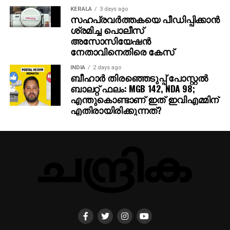
നേതാവിനെതിരെ കേസ്
INDIA
2 days ago
ബീഹാർ തിരഞ്ഞെടുപ്പ് പോസ്റ്റൽ
ബാലറ്റ് ഫലം: MGB 142, NDA 98;
എന്തുകൊണ്ടാണ് ഇത് ഇവിഎമ്മിന്
എതിരായിരിക്കുന്നത്?
HOME
PRIVACY POLICY
IMPRESSUM
ABOUT US
NEWS
NRI