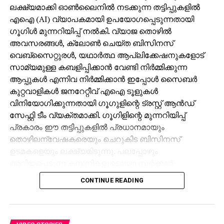
അവസരങ്ങള്‍, ക്ലോണ്‍ ചെയ്ത ബിസിനസ്
വെബ്‌സൈറ്റുരള്‍, യഥാര്‍ത്ഥ ആപ്ലിക്കേഷനുകളോട്
സാമ്യമുള്ള കബളിപ്പിക്കാന്‍ വേണ്ടി നിര്‍മ്മിക്കുന്ന
ആപ്പുകള്‍ എന്നിവ നിര്‍മ്മിക്കാന്‍ ഇപ്പോള്‍ സൈബര്‍
കുറ്റവാളികള്‍ ജനറേറ്റീവ് എഐ ടൂളുകള്‍
വിനിയോഗിക്കുന്നതായി ഗൂഗുളിന്റെ ട്രസ്റ്റ് ആന്‍ഡ്
സേഫ്റ്റി ടീം വ്യക്തമാക്കി. ഗൂഗിളിന്റെ മുന്നറിയിപ്പ്
പ്രകാരം ഈ തട്ടിപ്പുകളില്‍ പ്രധാനമായും
തൊഴിലന്വേഷകരെയും ചെറുകിട ബിസിനസ്
ഉടമകളെയും ലക്ഷ്യമിടുന്നു. പലപ്പോഴും
അറിയപ്പെടുന്ന കമ്പനികളുടെയോ സര്‍ക്കാര്‍
ഏജന്‍സികളുടെയോ പേരില്‍ വ്യാജ ജോലി
CONTINUE READING
ലിസ്റ്റിംഗുകള്‍ സൃഷ്ടിക്കപ്പെടുന്നു. ഇരകളോട്
വ്യക്തിഗത വിവരങ്ങള്‍ പങ്കിടാനും, ജോലി
പ്രോസസ്സിംഗ് ഫീസ് എന്ന പേരില്‍ പണം അടയ്ക്കാനും
ആവശ്യപ്പെടുന്നതാണ് സാധാരണ രീതി. ചിലര്‍
VIDEO STORIES
മാല്‍വെയര്‍ ഇന്‍സ്റ്റാള്‍ ചെയ്യാനോ ഡാറ്റ
കടം വാങ്ങിയ പൈസ
മോഷ്ടിക്കാനോ ലക്ഷ്യമിട്ടുള്ള വ്യാജ അഭിമുഖ
കൊണ്ടെടുത്ത ലോട്ടറിക്ക് 11
സോഫ്റ്റ്‌വെയറുകളും അയക്കുന്നു. ഇത്തരം തട്ടിപ്പുകള്‍