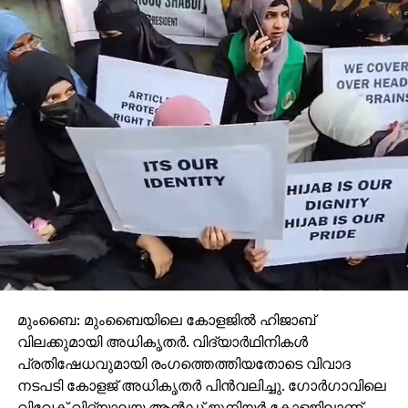
ആസ്ട്രല്‍ പ്രൊജക്ഷന്‍ എന്ത്?
മുംബൈ: മുംബൈയിലെ കോളജിൽ ഹിജാബ്
വിലക്കുമായി അധികൃതർ. വിദ്യാർഥിനികൾ
പ്രതിഷേധവുമായി രം​ഗത്തെത്തിയതോടെ വിവാദ
നടപടി കോളജ് അധികൃതർ പിൻവലിച്ചു. ഗോർ​ഗാവിലെ
വിവേക് വിദ്യാലയ ആൻഡ് ജൂനിയർ കോളജിലാണ്