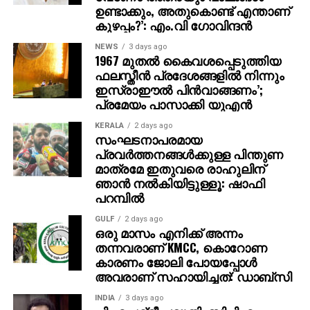
തോറ്റുതുന്നംപാടുമെന്നും എം.വി ഗോവിന്ദന്‍
ഉണ്ടാക്കും, അതുകൊണ്ട് എന്താണ്
കുഴപ്പം?’: എം.വി ഗോവിന്ദന്‍
കൂട്ടിച്ചേര്‍ത്തു.
NEWS
3 days ago
1967 മുതല്‍ കൈവശപ്പെടുത്തിയ
ഫലസ്തീന്‍ പ്രദേശങ്ങളില്‍ നിന്നും
ഇസ്രാഈല്‍ പിന്‍വാങ്ങണം’;
പ്രമേയം പാസാക്കി യുഎന്‍
KERALA
2 days ago
സംഘടനാപരമായ
പ്രവര്‍ത്തനങ്ങള്‍ക്കുള്ള പിന്തുണ
മാത്രമേ ഇതുവരെ രാഹുലിന്
ഞാന്‍ നല്‍കിയിട്ടുള്ളൂ: ഷാഫി
പറമ്പില്‍
GULF
2 days ago
ഒരു മാസം എനിക്ക് അന്നം
തന്നവരാണ് KMCC, കൊറോണ
കാരണം ജോലി പോയപ്പോൾ
അവരാണ് സഹായിച്ചത്: ഡാബ്സി
INDIA
3 days ago