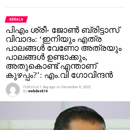
സെപ്റ്റംബർ 27ന് കരൂരിൽ ടിവികെ സംഘടിപ്പിച്ച
ഗസ്ഥർ അറിയിച്ചു.
റാലിയിലുണ്ടായ തിക്കിലും തിരക്കിലും നിരവധി പേര്‍
കൊല്ലപ്പെട്ടിരുന്നു. ഇതിനു പിന്നാലെ രണ്ടുമാസത്തെ
KERALA
ഇടവേളയ്ക്കു ശേഷം വിജയ് പൊതുപരിപാടികളിൽ
പിഎം ശ്രീ- ജോണ്‍ ബ്രിട്ടാസ്
സജീവമാകുന്നതിന്റെ ഭാഗമായാണ് പുതുച്ചേരിയിൽ
പൊതുയോഗം നടത്തുന്നത്.
വിവാദം: ‘ഇനിയും എത്ര
പാലങ്ങള്‍ വേണോ അത്രയും
പാലങ്ങള്‍ ഉണ്ടാക്കും,
അതുകൊണ്ട് എന്താണ്
കുഴപ്പം?’: എം.വി ഗോവിന്ദന്‍
Published
1 day ago
on
December 4, 2025
By
webdesk14