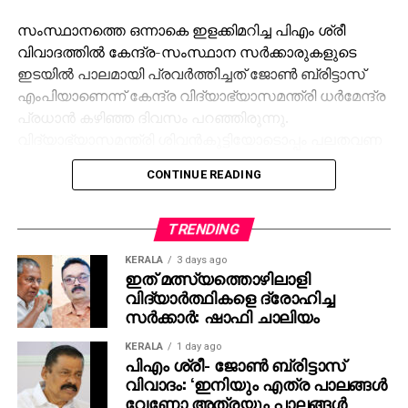
സംസ്ഥാനത്തെ ഒന്നാകെ ഇളക്കിമറിച്ച പിഎം ശ്രീ
വിവാദത്തില്‍ കേന്ദ്ര-സംസ്ഥാന സര്‍ക്കാരുകളുടെ
ഇടയില്‍ പാലമായി പ്രവര്‍ത്തിച്ചത് ജോണ്‍ ബ്രിട്ടാസ്
എംപിയാണെന്ന് കേന്ദ്ര വിദ്യാഭ്യാസമന്ത്രി ധര്‍മേന്ദ്ര
പ്രധാന്‍ കഴിഞ്ഞ ദിവസം പറഞ്ഞിരുന്നു.
വിദ്യാഭ്യാസമന്ത്രി ശിവന്‍കുട്ടിയോടൊപ്പം പലതവണ
താന്‍ കേന്ദ്രമന്ത്രിയെ കാണാന്‍ പോയിട്ടുണ്ടെന്ന്
CONTINUE READING
ബ്രിട്ടാസ് സമ്മതിക്കുകയും ചെയ്തിരുന്നു. ഇതിന്
പിന്നാലെ സര്‍ക്കാരിനും ബ്രിട്ടാസിനുമെതിരെ കനത്ത
പ്രതിഷേധവുമായി പ്രതിപക്ഷം രംഗത്തെത്തിയിരുന്നു.
TRENDING
KERALA
3 days ago
ശബരിമല സ്വര്‍ണക്കൊള്ളയിലെ അന്വേഷണത്തെ
ഇത് മത്സ്യത്തൊഴിലാളി
കുറിച്ചുള്ള ചോദ്യത്തിന് അന്വേഷണറിപ്പോര്‍ട്ട്
വിദ്യാര്‍ത്ഥികളെ ദ്രോഹിച്ച
പുറത്തുവന്നാല്‍ തങ്ങള്‍ കടുത്ത നിലപാട്
സര്‍ക്കാര്‍: ഷാഫി ചാലിയം
എടുക്കുമെന്നായിരുന്നു ഗോവിന്ദന്റെ മറുപടി. ഒ.
KERALA
1 day ago
രാജഗോപാലും സുരേഷ്‌ഗോപിയും ജയിച്ചത്
പിഎം ശ്രീ- ജോണ്‍ ബ്രിട്ടാസ്
കോണ്‍ഗ്രസിന്റെ വോട്ട് കിട്ടിയിട്ടാണെന്നും നേമത്ത്
വിവാദം: ‘ഇനിയും എത്ര പാലങ്ങള്‍
മത്സരിച്ചാല്‍ രാജീവ് ചന്ദ്രശേഖര്‍
വേണോ അത്രയും പാലങ്ങള്‍