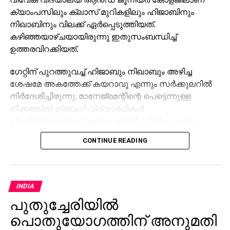
ക്യാംപസിലും ക്ലാസ് മുറികളിലും ഹിജാബിനും
നിഖാബിനും വിലക്ക് ഏർപ്പെടുത്തിയത്. ​
കഴിഞ്ഞയാഴ്ചയായിരുന്നു ഇതുസംബന്ധിച്ച്
ഉത്തരവിറക്കിയത്.
​ഗേറ്റിന് പുറത്തുവച്ച് ഹിജാബും നിഖാബും അഴിച്ച
ശേഷമേ അകത്തേക്ക് കയറാവൂ എന്നും സർക്കുലറിൽ
നിർദേശിച്ചിരുന്നു. മാനേജ്മെന്റിന്റെ പെട്ടെന്നുള്ള
നീക്കത്തിൽ നിരവധി വിദ്യാർഥികൾ
പ്രതിസന്ധിയിലാവുകയും എതിർപ്പറിയിക്കുകയും
തീരുമാനം പിൻവലിക്കാൻ ആവശ്യപ്പെടുകയും
CONTINUE READING
ചെയ്തു. എന്നാൽ വിദ്യാർഥിനികളുടെ ആവശ്യം
മുഖവിലയ്ക്കെടുക്കാൻ മാനേജ്മെന്റ് തയാറായില്ല.
ഇതോടെ, ഏതാനും വിദ്യാർഥിനികൾ ക്യാംപസിന്
INDIA
പുറത്ത് നിരാഹാര സമരം ആരംഭിക്കുകയായിരുന്നു.
പുതുച്ചേരിയിൽ
എഐഎംഐഎം വനിതാ വിഭാഗം വൈസ് പ്രസിഡന്റ്
അഡ്വ. ജഹനാര ഷെയ്ഖ് വിദ്യാർഥികളെ കണ്ട്
പൊതുയോഗത്തിന് അനുമതി
പിന്തുണയറിയിക്കുകയും കോളജിലെ അന്യായ നിയമം