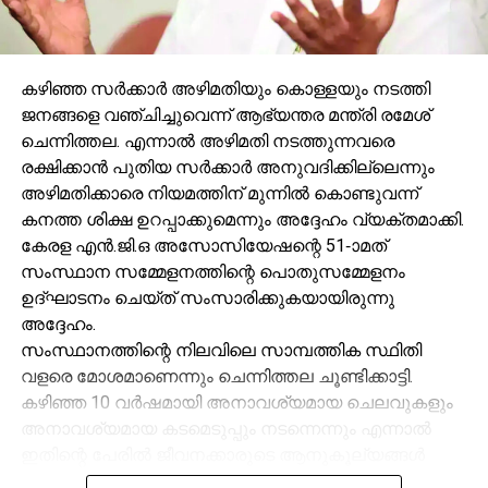
കഴിഞ്ഞ സര്
ക്കാര്
അഴിമതിയും കൊള്ളയും നടത്തി
ജനങ്ങളെ വഞ്ചിച്ചുവെന്ന് ആഭ്യന്തര മന്ത്രി രമേശ്
ചെന്നിത്തല. എന്നാല്
അഴിമതി നടത്തുന്നവരെ
രക്ഷിക്കാന്
പുതിയ സര്
ക്കാര്
അനുവദിക്കില്ലെന്നും
അഴിമതിക്കാരെ നിയമത്തിന് മുന്നില്
കൊണ്ടുവന്ന്
കനത്ത ശിക്ഷ ഉറപ്പാക്കുമെന്നും അദ്ദേഹം വ്യക്തമാക്കി.
കേരള എന്
.ജി.ഒ അസോസിയേഷന്റെ 51-ാമത്
സംസ്ഥാന സമ്മേളനത്തിന്റെ പൊതുസമ്മേളനം
ഉദ്ഘാടനം ചെയ്ത് സംസാരിക്കുകയായിരുന്നു
അദ്ദേഹം.
സംസ്ഥാനത്തിന്റെ നിലവിലെ സാമ്പത്തിക സ്ഥിതി
വളരെ മോശമാണെന്നും ചെന്നിത്തല ചൂണ്ടിക്കാട്ടി.
കഴിഞ്ഞ 10 വര്
ഷമായി അനാവശ്യമായ ചെലവുകളും
അനാവശ്യമായ കടമെടുപ്പും നടന്നെന്നും എന്നാല്
ഇതിന്റെ പേരില്
ജീവനക്കാരുടെ ആനുകൂല്യങ്ങള്
മാറ്റിവെക്കേണ്ടതാണെന്ന നിലപാട് പുതിയ