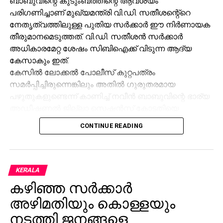
ബാബുവിന്റെ കുടുംബത്തിന്റെ ആവശ്യം
പരിഗണിച്ചാണ് മുഖ്യമന്ത്രി വി.ഡി. സതീശന്റെ്‌റെ
നേതൃത്വത്തിലുള്ള പുതിയ സര്
ക്കാര്
ഈ നിര്
ണായക
തീരുമാനമെടുത്തത്. വി.ഡി. സതീശന്
സര്
ക്കാര്
അധികാരമേറ്റ ശേഷം സിബിഐക്ക് വിടുന്ന ആദ്യ
കേസാകും ഇത്.
കേസില്
ലോക്കല്
പോലീസ് കുറ്റപത്രം
സമര്
പ്പിച്ചിരുന്നെങ്കിലും അതില്
ഗുരുതരമായ
പഴുതുകളുണ്ടെന്ന് കാണിച്ച് നവീന്
ബാബുവിന്റെ ഭാര്യ
അഡീഷണല്
ജില്ലാ സെഷന്
സ് കോടതിയെ
സമീപിച്ചിരുന്നു. തുടര്
ന്ന് കോടതി കേസില്
CONTINUE READING
തുടരന്വേഷണം ആവശ്യപ്പെട്ട് ഉത്തരവിട്ടു. ഹരജി
ഭാഗികമായി അംഗീകരിച്ച കോടതി, അന്വേഷണ
സംഘം മനഃപൂര്
വ്വം വിട്ടുകളഞ്ഞ നിര്
ണായക
ഡിജിറ്റല്
തെളിവുകള്
ഉള്
പ്പെടെ വീണ്ടും ശേഖരിക്കാന്
KERALA
ആവശ്യപ്പെട്ടിരുന്നു.
കഴിഞ്ഞ സര്‍ക്കാര്‍
അന്വേഷണ ഉദ്യോഗസ്ഥനായിരുന്ന എസിപി
അഴിമതിയും കൊള്ളയും
രത്‌നകുമാറിന് രാഷ്ട്രീയ ബന്ധങ്ങളുണ്ടെന്നും പ്രതിയെ
സംരക്ഷിക്കാനാണ് പോലീസ് ശ്രമിച്ചതെന്നും കുടുംബം
നടത്തി ജനങ്ങളെ