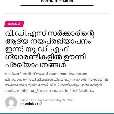
CONTINUE READING
സര്
ക്കാരിനില്ലെന്നും അദ്ദേഹം ഉറപ്പുനല്
കി.
അതേസമയം സി.പി.എം പ്രവര്
ത്തകരെ അഴിച്ചുവിട്ട്
പൊലീസിന് നേരെ അക്രമം നടത്തുകയാണെന്ന്
ആഭ്യന്തര മന്ത്രി വിമര്
ശിച്ചു. ഇ.ഡി ഉദ്യോഗസ്ഥര്
KERALA
എത്തിയ വാഹനങ്ങള്
അടിച്ചുതകര്
ത്ത സംഭവം
വി.ഡി.എസ് സര്‍ക്കാരിന്റെ
തികച്ചും ദൗര്
ഭാഗ്യകരമാണെന്നും അദ്ദേഹം പറഞ്ഞു.
ആദ്യ നയപ്രഖ്യാപനം
അധികാരം പോയതിന്റെ വിഷമം അക്രമം കാട്ടിയല്ല
തീര്
ഇന്ന്; യു.ഡി.എഫ്
ക്കേണ്ടതെന്നും അദ്ദേഹം കൂട്ടിച്ചേര്
ത്തു.
ഗ്യാരണ്ടികളില്‍ ഊന്നി
പ്രഖ്യാപനങ്ങള്‍
രാവിലെ 9 മണിക്ക് ആരംഭിക്കുന്ന നയപ്രഖ്യാപന
പ്രസംഗത്തിനായി നിയമസഭയിലെത്തുന്ന ഗവര്‍ണര്‍ രാജേന്ദ്ര
ആര്‍ലേക്കറെ മുഖ്യമന്ത്രി വി.ഡി സതീശനും പാര്‍ലമെന്ററി
കാര്യ മന്ത്രി സണ്ണി ജോസഫും ചേര്‍ന്ന് സ്വീകരിക്കും.
Published
2 days ago
on
May 29, 2026
By
webdesk17