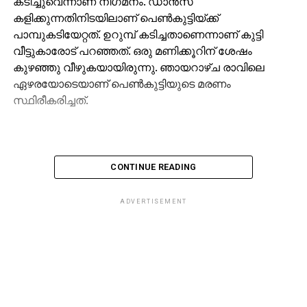
കടിച്ചുവെന്നാണ് നിഗമനം. ഡാന്‍സ്
കളിക്കുന്നതിനിടയിലാണ് പെണ്‍കുട്ടിയ്ക്ക്
പാമ്പുകടിയേറ്റത്. ഉറുമ്പ് കടിച്ചതാണെന്നാണ് കുട്ടി
വീട്ടുകാരോട് പറഞ്ഞത്. ഒരു മണിക്കൂറിന് ശേഷം
കുഴഞ്ഞു വീഴുകയായിരുന്നു. ഞായറാഴ്ച രാവിലെ
ഏഴരയോടെയാണ് പെണ്‍കുട്ടിയുടെ മരണം
സ്ഥിരീകരിച്ചത്.
CONTINUE READING
RELATED TOPICS:
PASSEDAWAY
SNAKEBITE
ADVERTISEMENT
DON'T MISS
ഗൾഫ് വിദ്യാർത്ഥികളുടെ പരീക്ഷാ ആശങ്ക:
മലപ്പുറം ജില്ലാ കെഎംസിസി മുഖ്യമന്ത്രിക്കും
വിദ്യാഭ്യാസ മന്ത്രിക്കും നിവേദനം നൽകി