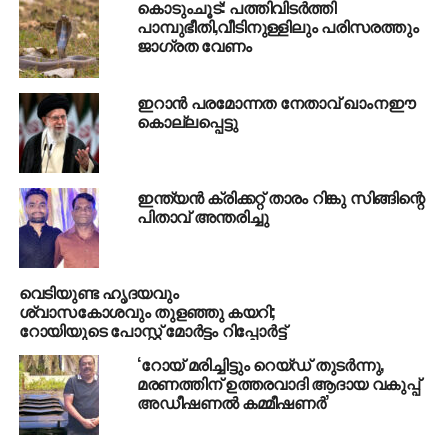
കൊടുംചൂട്: പത്തിവിടര്‍ത്തി
പാമ്പുഭീതി,വീടിനുള്ളിലും പരിസരത്തും
ജാഗ്രത വേണം
ഇറാന്‍ പരമോന്നത നേതാവ് ഖാംനഈ
കൊല്ലപ്പെട്ടു
ഇന്ത്യന്‍ ക്രിക്കറ്റ് താരം റിങ്കു സിങ്ങിന്റെ
പിതാവ് അന്തരിച്ചു
വെടിയുണ്ട ഹൃദയവും
ശ്വാസകോശവും തുളഞ്ഞു കയറി;
റോയിയുടെ പോസ്റ്റ് മോര്‍ട്ടം റിപ്പോര്‍ട്ട്
‘റോയ് മരിച്ചിട്ടും റെയ്ഡ് തുടര്‍ന്നു,
മരണത്തിന് ഉത്തരവാദി ആദായ വകുപ്പ്
അഡീഷണല്‍ കമ്മീഷണര്‍’