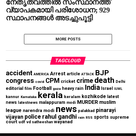
നേതൃത്വത്തില്‍ സംസ്ഥാനത്ത്
വ്യാപകമായി പരിശോധന; 929
സ്ഥാപനങ്ങള്‍ അടച്ചുപൂട്ടി
MORE POSTS
TAGCLOUD
BJP
accident
Arrest
article
AMERICA
ATTACK
death
congress
CPM
crime
cricket
Delhi
covid
India
Football
editorial
heavy rain
Israel
film
gaza
IUML
kerala
kozhikode
keralam
latest
kannur
Karnataka
MURDER
muslim
malappuram
news
modi
latestnews
news
pinarayi
league
narendra modi
palakkad
rahul gandhi
police
vijayan
sports
supreme
rain
RSS
court
wayanad
udf
vd satheeshan