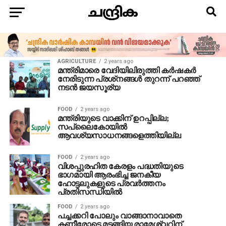
AGRICULTURE
2 years ago
മന്ത്രിമാരെ വേദിയിലിരുത്തി കര്‍ഷകര്‍
നേരിടുന്ന പ്രശ്‌നങ്ങള്‍ തുറന്ന് പറഞ്ഞ്
നടന്‍ ജയസൂര്യ
FOOD
2 years ago
മന്ത്രിയുടെ വാക്കിന് ഉറപ്പില്ല;
സപ്ലൈകോയില്‍
ആവശ്യസാധനങ്ങളെത്തിയില്ല
FOOD
2 years ago
വിശപ്പുരഹിത കേരളം പദ്ധതിയുടെ
ഭാഗമായി ആരംഭിച്ച ജനകീയ
ഹോട്ടലുകളുടെ പ്രവര്‍ത്തനം
പ്രതിസന്ധിയില്‍
FOOD
2 years ago
പച്ചക്കറി പോലും വാങ്ങാനാവാതെ
കണ്ണീരോടെ മടങ്ങിയ രാമേശ്വറിന്