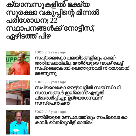
ക്യാമ്പസുകളില്‍ ഭക്ഷ്യ
സുരക്ഷാ വകുപ്പിന്റെ മിന്നല്‍
പരിശോധന; 22
സ്ഥാപനങ്ങള്‍ക്ക് നോട്ടീസ്,
ഏഴിടത്ത് പിഴ
FOOD
2 years ago
സപ്ലൈകോ പലയിടങ്ങളിലും കാലി;
അരിയടക്കമില്ല, മന്ത്രിയുടെ വാക്ക് കേട്ട്
സപ്ലൈകോയിലെത്തുന്നവര്‍ നിരാശരായി
മടങ്ങുന്നു
FOOD
2 years ago
സപ്ലൈകോ ഔട്ട്‌ലെറ്റില്‍ സബ്സിഡി
സാധനങ്ങള്‍ ഇല്ലെന്ന് എഴുതി
പ്രദര്‍ശിപ്പിച്ചു; ഉദ്യോഗസ്ഥന്
സസ്‌പെന്‍ഷന്‍
FOOD
2 years ago
മന്ത്രിയുടെ മണ്ഡലത്തിലും സപ്ലൈകോ
കാലി; വെല്ലുവിളി മാത്രം