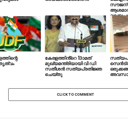
സൗജന്യ
ആശമാര്‍
വാക്കുപ
മന്ത്രിസ
ഡിയുടെ
പ്രഖ്യാ
്തിന്റെ
കേരളത്തിൻ്റെ 13ാമത്
സത്യപ്ര
ൃത്വം
മുഖ്യമന്ത്രിയായി വി ഡി
സെന്‍ട്ര
സതീശൻ സത്യപ്രതിജ്ഞ
ഒരുക്കങ്ങ
ചെയ്തു
അവസാനഘ
CLICK TO COMMENT