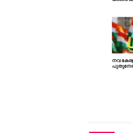
നവ കേരളത
പുതുനേത