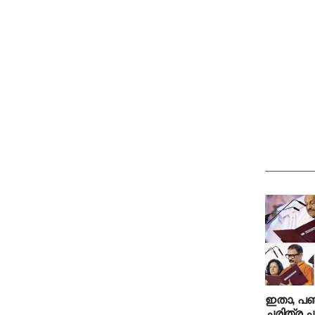
ഇതാ, പഞ്
ചരിത്ര 