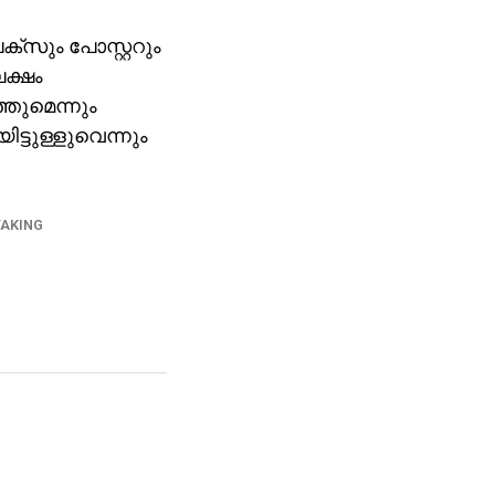
്‌സും പോസ്റ്ററും
ലക്ഷം
്തുമെന്നും
്ടുള്ളുവെന്നും
TAKING