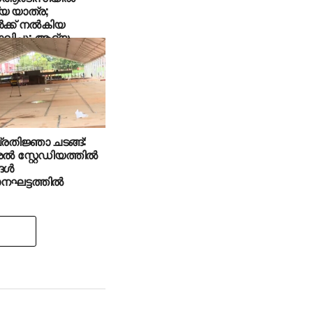
 യാത്ര;
ക്ക് നല്‍കിയ
ാലിച്ചു; ആദ്യ
ഭയ്ക്ക് പിന്നാലെ വി
 ജനപ്രിയ
പനങ്ങള്‍
തിജ്ഞാ ചടങ്ങ്:
ല്‍ സ്റ്റേഡിയത്തില്‍
ള്‍
ട്ടത്തില്‍