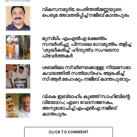
വികസനമുദ്ര; പെരിന്തല്‍മണ്ണയുടെ
പെരുമ അവതരിപ്പിച്ച് നജീബ് കാന്തപുരം
മുസ്‌ലിം എംഎല്‍എ ക്ഷേത്രം
സന്ദര്‍ശിച്ചു; പിന്നാലെ ഗോമൂത്രം തളിച്ച്
‘ശുദ്ധീകരിച്ച്’ ഹിന്ദുത്വ സംഘടനാ
പ്രവര്‍ത്തകര്‍
ശബരിമല സ്വര്‍ണക്കൊള്ള; നിയമസഭാ
കവാടത്തില്‍ സത്യഗ്രഹം ആരംഭിച്ച്
സി ആര്‍ മഹേഷും നജീബ് കാന്തപുരവും
വി.കെ ഇബ്രാഹിം കുഞ്ഞ് സാഹിബിന്റെ
വിയോഗം; ഏറെ വേദനാജനകം,
അനുശോചിച്ച് എംഎല്‍എ നജീബ്
കാന്തപുരം
CLICK TO COMMENT