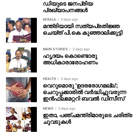
ഡിയുടെ ജനപ്രിയ
ജോസഫിന്റെ വിശ്വസ്തനാണ് മോന്‍സ്
പ്രഖ്യാപനങ്ങള്‍
KERALA
3 days ago
മന്ത്രിയായി സത്യപ്രതിജ്ഞ
ADVERTISEMENT
ചെയ്ത് പി.കെ കുഞ്ഞാലിക്കുട്ടി
MAIN STORIES
2 days ago
ഹൃദയം കൊണ്ടൊരു
അധികാരാരോഹണം
HEALTH
2 days ago
വെറുമൊരു ‘ഉദരരോഗമല്ല’;
ചെറുപ്പക്കാരിൽ വർദ്ധിച്ചുവരുന്ന
ഇൻഫ്ലമേറ്ററി ബവൽ ഡിസീസ്
NEWS
2 days ago
ഇതാ, പഞ്ചമന്ത്രിമാരുടെ ചരിത്ര
ചുവടുകൾ