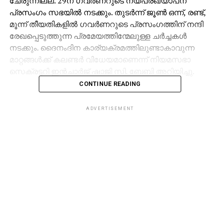
ചേരുന്നില്ല. 29ന് ഗവര്‍ണറുടെ നയപ്രഖ്യാപന
പ്രസംഗം സഭയില്‍ നടക്കും. തുടര്‍ന്ന് ജൂണ്‍ ഒന്ന്, രണ്ട്,
മൂന്ന് തീയതികളില്‍ ഗവര്‍ണറുടെ പ്രസംഗത്തിന് നന്ദി
രേഖപ്പെടുത്തുന്ന പ്രമേയത്തിന്മേലുള്ള ചര്‍ച്ചകള്‍
നടക്കും. ദൈനംദിന കാര്യക്രമത്തിലുണ്ടാകാവുന്ന
മാറ്റങ്ങള്‍ക്ക് കലണ്ടര്‍ വിധേയമാണെന്ന് നിയമസഭാ
സെക്രട്ടറി ഇന്‍ചാര്‍ജ് ഷാജി സി. ബേബി അറിയിച്ചു.
CONTINUE READING
ADVERTISEMENT
RELATED TOPICS:
MLA
NEWS
NIYAMASABHA
OATHTAKING
DON'T MISS
ഉത്തരവാദിത്തം ഏറ്റെടുക്കാമെങ്കില്‍
കാമ്പസുകളില്‍ തെരുവ് നായ്ക്കളെ വളര്‍ത്താം;
വിദ്യാര്‍ത്ഥി സംഘടനകളോട് സുപ്രീം കോടതി