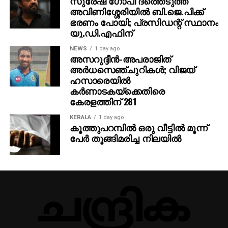
സുരേഷ് ഗോപി ദത്തെടുത്ത
അവിണിശ്ശേരിയില്‍ ബി.ജെ.പിക്ക്
ഭരണം പോയി; പ്രസിഡന്റ് സ്ഥാനം
യു.ഡി.എഫിന്
NEWS
1 day ago
അസറുദ്ദീന്‍-അപരാജിത്
അര്‍ധസെഞ്ചുറികള്‍; വിജയ്
ഹസാരെയില്‍
കര്‍ണാടകയ്‌ക്കെതിരെ
കേരളത്തിന് 281
KERALA
1 day ago
കൂത്തുപറമ്പിൽ ഒരു വീട്ടിൽ മൂന്ന്
പേർ തൂങ്ങിമരിച്ച നിലയിൽ