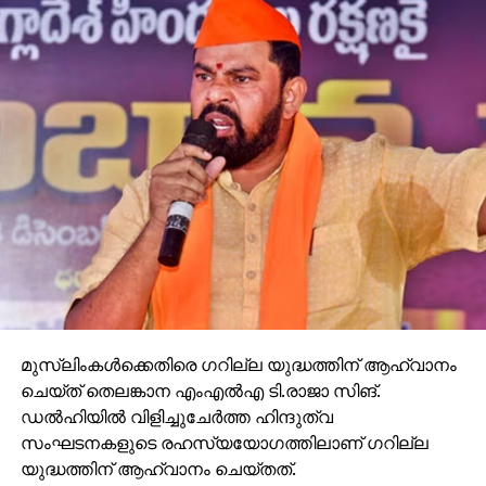
പോരായ്മയാണിത്. ആര്‍.സി.സി കേരളത്തിലെ
മാത്രമല്ല ഇന്ത്യയിലെ തന്നെ പ്രമുഖമായതും
അര്‍ബുദചികില്‍സാംരംഗത്ത് ഏറെ
ആദരിക്കപ്പെടുന്നതുമായ ആതുരാലയമാണ്. രക്തദാനം
നടത്തുന്നതിനു മുമ്പ് നടത്തപ്പെടുന്ന എലീസ
പരിശോധനയില്‍ എയ്ഡ്‌സ് രോഗാണു
തെളിയില്ലത്രെ. ആര്‍.സി.സി യിലും സ്ഥിതി
സമംതന്നെ. എന്നാല്‍ നൂതനമായ ന്യൂക്ലിക് ആസിഡ്
പരിശോധന ( നാറ്റ് ) യില്‍ ഈ കാലാവധി ബാധകമല്ല.
അപ്പോള്‍ നമ്മുടെ ആസ്പത്രികളില്‍ പ്രതിദിനം
നടക്കുന്ന ആയിരക്കണക്കിന് ആളുകളുടെ രക്തദാനവും
രക്തസ്വീകരണവും ഉയര്‍ത്തുന്ന ആശങ്ക ഒട്ടും
സുരക്ഷിതവും ലളിതവുമേയല്ലെന്നുവരുന്നു.
കഴിഞ്ഞ നാലുവര്‍ഷത്തിനുള്ളില്‍ കേരളത്തില്‍ ആറു
മുസ്ലിംകള്‍ക്കെതിരെ ഗറില്ല യുദ്ധത്തിന് ആഹ്വാനം
കുട്ടികള്‍ക്ക് ചികില്‍സക്കിടെ എയ്ഡ്‌സ് ബാധിച്ചതായി
ചെയ്ത് തെലങ്കാന എംഎല്‍എ ടി.രാജാ സിങ്.
കണ്ടെത്തിയിട്ടുണ്ട്. ആലപ്പുഴ സ്വദേശിയായ
ഡല്‍ഹിയില്‍ വിളിച്ചുചേര്‍ത്ത ഹിന്ദുത്വ
ബാലികയുടെ മാതാപിതാക്കളില്‍ നടത്തിയ
സംഘടനകളുടെ രഹസ്യയോഗത്തിലാണ് ഗറില്ല
പരിശോധനയില്‍ എയ്ഡസ് ബാധ കണ്ടെത്തിയിട്ടില്ല
യുദ്ധത്തിന് ആഹ്വാനം ചെയ്തത്.
എന്നതും ഇതുസംബന്ധിച്ച ജാഗ്രതയിലേക്കാണ്