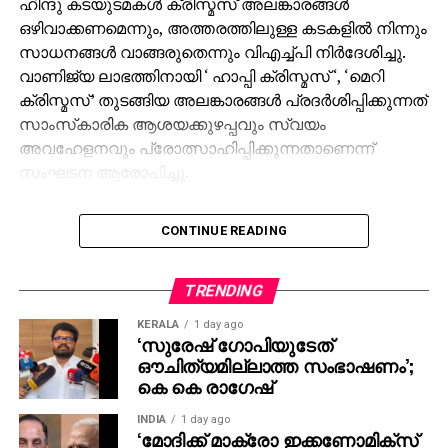
ഹിന്ദു കടയുടമകള്‍ ക്രിസ്മസ് അലങ്കാരങ്ങള്‍
ഒഴിവാക്കണമെന്നും, അത്തരത്തിലുള്ള കടകളില്‍ നിന്നും
സാധനങ്ങള്‍ വാങ്ങരുതെന്നും വിഎച്ച്പി നിര്‍ദേശിച്ചു.
വാണിജ്യ ലാഭത്തിനായി ‘ ഹാപ്പി ക്രിസ്മസ് ‘, ‘മെറി
ക്രിസ്മസ്’ തുടങ്ങിയ അലങ്കാരങ്ങള്‍ പ്രദര്‍ശിപ്പിക്കുന്നത്
സാംസ്‌കാരിക ആശയക്കുഴപ്പവും സ്വയം
അവഹേളനവും പ്രോത്സാഹിപ്പിക്കുന്നതാണെന്ന്
സംഘടന ആരോപിച്ചു.
ഡിസംബര്‍ 13ന് വിഎച്ച്പി ഇന്ദ്രപ്രസ്ഥ പ്രവിശ്യാ
CONTINUE READING
മന്ത്രി സുരേന്ദ്ര ഗുപ്ത കടയുടമകള്‍ക്കും ഷോപ്പിംഗ് മാള്‍
നടത്തിപ്പുകാര്‍ക്കും വിദ്യാഭ്യാസ
സ്ഥാപനങ്ങള്‍ക്കുമുള്ള കത്തില്‍ ക്രിസ്മസ്
TRENDING
ആഘോഷങ്ങളില്‍ നിന്ന് പിന്മാറണമെന്ന്
KERALA
1 day ago
ആവശ്യപ്പെട്ടു. രാജ്യത്തിന്റെ വിവിധ ഭാഗങ്ങളില്‍
‘സുരേഷ് ഗോപിയുടേത്
ദീര്‍ഘകാലമായി സംഘടിത മതപരിവര്‍ത്തന ശ്രമങ്ങള്‍
ഔചിത്യമില്ലാത്ത സംഭാഷണം’;
നടക്കുന്നുണ്ടെന്നും മറ്റ് മതങ്ങളുടെ ഉത്സവങ്ങളില്‍
കെ കെ രാഗേഷ്
പങ്കെടുക്കുന്നത് അവയ്ക്ക് സാമൂഹിക അംഗീകാരം
INDIA
1 day ago
നല്‍കുന്നതായെന്നും കത്തില്‍ പറയുന്നു.
‘മോദിക്ക് മാക്രോ ഇക്കണോമിക്സ്