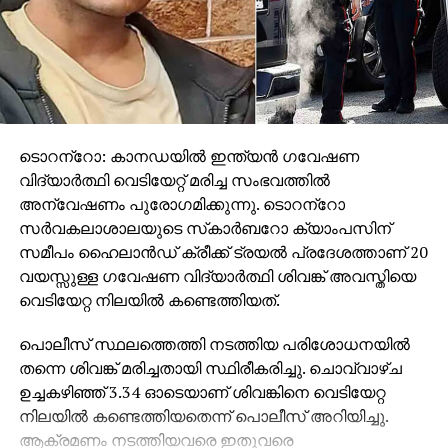
കടമയാണെന്നിരിക്കെ ആസ്പത്രികള്‍ വഴി രോഗം
പകരുന്നുവെന്നത് ചെറുതായി കാണേണ്ടതല്ല.
സര്‍ക്കാര്‍ ആസ്പത്രികളുടെ കണക്ക്
മേല്‍പറഞ്ഞതാണെങ്കില്‍ സംസ്ഥാനത്തെ
ഡസന്‍കണക്കിന് സ്വകാര്യ ആതുരാലയങ്ങളിലെ
തികില്‍സാ-പരിശോധനാസംവിധാനങ്ങളുടെ
സുരക്ഷിതത്വത്തെക്കുറിച്ച് കൂടുതലെന്തെങ്കിലും
ടൊറന്‌റോ: കാനഡയില്‍ ഇന്ത്യന്‍ ഗവേഷണ
പറയേണ്ടതുണ്ടോ. പ്രതിദിനം അഞ്ചുലക്ഷം യൂണിറ്റ്
വിദ്യാര്‍ത്ഥി വെടിയേറ്റ് മരിച്ച സംഭവത്തില്‍
രക്തം സംസ്ഥാനത്ത് ദാനം ചെയ്യപ്പെടുന്നതായാണ്
അന്വേഷണം പുരോഗമിക്കുന്നു. ടൊറന്‌റോ
കണക്ക്. സൗജന്യമായും ദാതാക്കളില്‍ ചിലര്‍
സര്‍വകലാശാലയുടെ സ്‌കാര്‍ബറോ ക്യാംപസിന്
പണത്തിനുവേണ്ടിപോലും രക്തം ദാനം
സമീപം ഹൈലാന്‍ഡ് ക്രീക്ക് ട്രയല്‍ പ്രദേശത്താണ് 20
ചെയ്യുന്നുവെന്ന് റിപ്പോര്‍ട്ടുകളുണ്ട്. ഇവരെ മതിയായ
വയസ്സുള്ള ഗവേഷണ വിദ്യാര്‍ത്ഥി ശിവങ്ക് അവസ്തിയെ
പരിശോധനകള്‍ക്ക് വിധേയമാക്കുന്നുണ്ടോ എന്നത്
വെടിയേറ്റ നിലയില്‍ കണ്ടെത്തിയത്.
രക്തം സ്വീകരിക്കുന്നവരും രക്തബാങ്കുകളും
പൊലീസ് സ്ഥലത്തെത്തി നടത്തിയ പരിശോധനയില്‍
ആസ്പത്രികളും ഡോക്ടര്‍മാരും അവരുടെ
തന്നെ ശിവങ്ക് മരിച്ചതായി സ്ഥിരീകരിച്ചു. ചൊവ്വാഴ്ച
സംഘടനകളുമൊക്കെ ആലോചിക്കണം. എലീസക്ക്
ഉച്ചകഴിഞ്ഞ് 3.34 ഓടെയാണ് ശിവങ്കിനെ വെടിയേറ്റ
പകരം എല്ലാ രക്തസാമ്പിളുകളും നാറ്റ് പരിശോധനക്ക്
നിലയില്‍ കണ്ടെത്തിയതെന്ന് പൊലീസ് അറിയിച്ചു.
വിധേയമാക്കുന്നുണ്ടെന്ന് സര്‍ക്കാര്‍ ഉറപ്പുവരുത്തണം.
ആക്രമണം നടത്തിയവരെ ഇതുവരെ
എന്നിട്ടൊക്കെ മതി രക്തദാനത്തിന്റെ