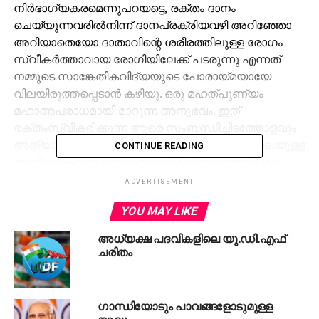
നിര്‍ഭാഗ്യകരമെന്നുപറയട്ടെ, രക്തം ദാനം
ചെയ്യുന്നവരില്‍നിന്ന് ദാനപ്രക്രിയവഴി അറിഞ്ഞോ
അറിയാതെയോ ദാതാവിന്റെ ശരീരത്തിലുള്ള രോഗം
സ്വീകര്‍ത്താവായ രോഗിയിലേക്ക് പടരുന്നു എന്നത്
നമ്മുടെ സാങ്കേതികവിദ്യയുടെ പോരായ്മയായേ
വിലയിരുത്തപ്പെടാന്‍ കഴിയൂ. ഒരു മഹത്പുണ്യം
മഹാഅപരാധമായി മാറുന്ന അനുഭവം. ഇത്
രക്തംസ്വീകരിക്കുന്ന ആരെ സംബന്ധിച്ചിടത്തോളവും
അത്യന്തം വേദനാജനകമാണ്. എയ്ഡ്‌സ് പോലെയുള്ള
CONTINUE READING
അതിമാരകമായ രോഗങ്ങളാണ് രക്തദാനത്തിലൂടെ
പകരുന്നത് എന്നത് അതിലുമേറെ വലിയ
ADVERTISEMENT
ആശങ്കകള്‍ക്കാണ് വഴിതുറന്നിരിക്കുന്നത്.
YOU MAY LIKE
രക്തം സ്വീകരിച്ചതിലൂടെ തിരുവനന്തപുരം
റീജീണല്‍കാന്‍സര്‍ സെന്ററില്‍ ആലപ്പുഴ
അധ്യക്ഷ പദവികളിലെ യു.ഡി.എഫ്
സ്വദേശിയായ രോഗിക്ക് എയ്ഡ്‌സ് രോഗം
ചരിതം
പടര്‍ന്നതായി കണ്ടെത്തിയെന്ന് കഴിഞ്ഞയാഴ്ചയാണ്
വാര്‍ത്ത പുറത്തുവന്നത്. കാന്‍സര്‍ രോഗിയായ
ബാലികക്കാണ് ചികില്‍സക്കിടെ എച്ച്.ഐ.വി
ഗാന്ധിയോടും പാവങ്ങളോടുമുള്ള
അണുബാധ ഉണ്ടായതായി കണ്ടെത്തിയിരിക്കുന്നത്.