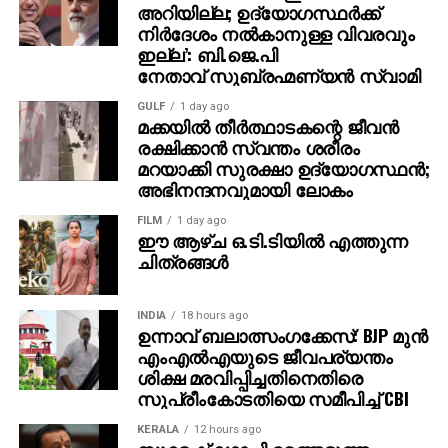
അറിയില്ല; ഉദ്യോഗസ്ഥർക്ക്
ക്രിസ്മസ് ആഘോഷിക്കുന്നതോ അലങ്കാരങ്ങള്‍
നിർദേശം നൽകാനുള്ള വിവരവും
പ്രദര്‍ശിപ്പിക്കുന്നതോ ചെയ്യുന്ന ഷോപ്പിംഗ്
ഇല്ല’: ബി.ജെ.പി
നേതാവ് സുബ്രഹ്മണ്യൻ സ്വാമി
മാളുകളുടെയും സ്‌കൂളുകളുടെയും
മാനേജ്‌മെന്റുകള്‍ക്ക് കത്തയക്കുമെന്നും വിഎച്ച്പി
GULF
1 day ago
അറിയിച്ചു. ഇതിലൂടെ സംഘര്‍ഷമോ ശത്രുതയോ
മക്കയിൽ തീർത്ഥാടകന്റെ ജീവൻ
രക്ഷിക്കാൻ സ്വന്തം ശരീരം
സൃഷ്ടിക്കുകയല്ല ലക്ഷ്യമെന്നും സമാധാനപരമായ
മറയാക്കി സുരക്ഷാ ഉദ്യോഗസ്ഥൻ;
സാംസ്‌കാരിക ഉണര്‍വ് വളര്‍ത്തുകയാണ് ഉദ്ദേശമെന്നും
അഭിനന്ദനവുമായി ലോകം
സംഘടന നേതാക്കള്‍ വിശദീകരിച്ചു.
FILM
1 day ago
ഈ ആഴ്ച ഒ.ടി.ടിയിൽ എത്തുന്ന
ക്രിസ്ത്യന്‍ മിഷനറിമാര്‍ ഹിന്ദുസമൂഹത്തിന്റെ
ചിത്രങ്ങൾ
സഹിഷ്ണുതയെ ചൂഷണം ചെയ്ത് മതപരിവര്‍ത്തനം
നടത്തുകയാണെന്നും അത് തടയുകയാണ് കത്തിന്റെ
ലക്ഷ്യമെന്നും സുരേന്ദ്ര ഗുപ്ത മാധ്യമത്തോട് പറഞ്ഞു.
INDIA
18 hours ago
ഉന്നാവ് ബലാത്സംഗക്കേസ്: BJP മുന്‍
ഇന്ത്യയില്‍ മതപരിവര്‍ത്തന പ്രവര്‍ത്തനങ്ങളില്‍ നിന്ന്
എംഎല്‍എയുടെ ജീവപര്യന്തം
സഭ പരസ്യമായി വിട്ടുനില്‍ക്കണമെന്ന് അദ്ദേഹം
ശിക്ഷ മരവിപ്പിച്ചതിനെതിരെ
ആവശ്യപ്പെട്ടു. മതപരിവര്‍ത്തന ശ്രമങ്ങള്‍ തുടരുന്ന
സുപ്രീംകോടതിയെ സമീപിച്ച് CBI
സാഹചര്യത്തില്‍ സമൂഹത്തെ സംരക്ഷിക്കാന്‍
അവകാശമുണ്ടെന്നുമാണ് വിഎച്ച്പിയുടെ നിലപാട്.
KERALA
12 hours ago